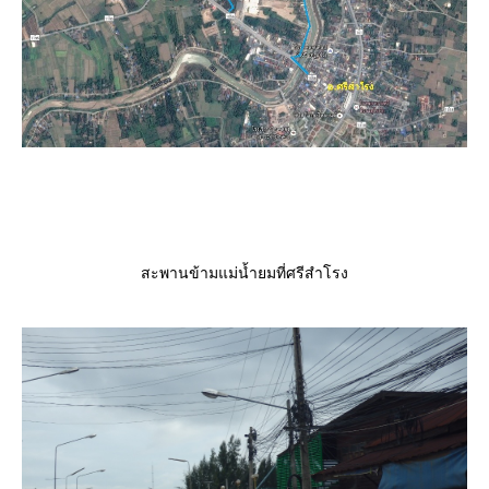
สะพานข้ามแม่น้ำยมที่ศรีสำโรง