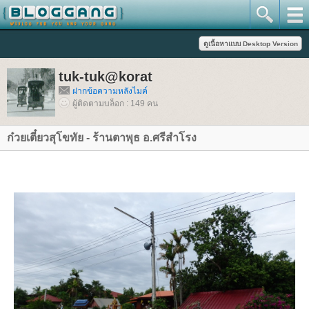
tuk-tuk@korat
ฝากข้อความหลังไมค์
ผู้ติดตามบล็อก : 149 คน
ก๋วยเตี๋ยวสุโขทัย - ร้านตาพุธ อ.ศรีสำโรง