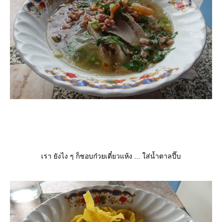
เรา ยังไง ๆ ก็ชอบก๋วยเตี๋ยวแห้ง ... ใส่น้ำตาลปี๊บ