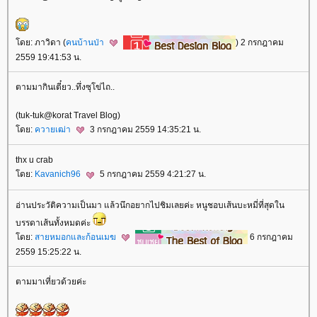
ดย: ภาวิดา (
คนบ้านป่า
) 2 กรกฎาคม
2559 19:41:53 น.
ตามมากินเตี๋ยว..ทึ่งซุโข่ไถ..
(tuk-tuk@korat Travel Blog)
ดย:
ควายเฒ่า
3 กรกฎาคม 2559 14:35:21 น.
thx u crab
ดย:
Kavanich96
5 กรกฎาคม 2559 4:21:27 น.
อ่านประวัติความเป็นมา แล้วนึกอยากไปชิมเลยค่ะ หนูชอบเส้นบะหมี่ที่สุดใน
บรรดาเส้นทั้งหมดค่ะ
ดย:
สายหมอกและก้อนเมฆ
6 กรกฎาคม
2559 15:25:22 น.
ตามมาเที่ยวด้วยค่ะ