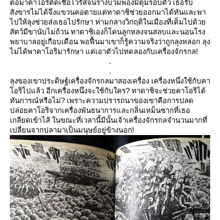
ต่อมาคาโอริติดเชื้อไวรัสจนร่างบวมพองมีตุ่มรอบตัว เธอรับ
สังขารไม่ได้จึงแขวนคอตายแต่ทาดาชิช่วยออกมาได้ทันและพา
ไปให้ลุงช่วยส่งเธอไปรักษา ท่ามกลางวิกฤติในเมืองที่เต็มไปด้ว
สัตว์มีขานับไม่ถ้วน ทาดาชิเองก็โดนลูกหลงจนสลบและนอนโรง
พยาบาลอยู่เกือบเดือน พอฟื้นมาเขาก็รู้ความจริงว่าถูกลุงหลอก ลุง
ไม่ได้พาคาโอริมารักษา แต่เอาตัวไปทดลองกับเครื่องจักรกล!
.
.
ลุงของเขาประดิษฐ์เครื่องจักรกลมาสองเครื่อง เครื่องหนึ่งใช้กับคา
อริไปแล้ว อีกเครื่องหนึ่งจะใช้กับใคร? ทาดาชิจะช่วยคาโอริได้
ทันการณ์หรือไม่? เพราะความปรารถนาของเขาคือการปลด
ปล่อยคาโอริจากเครื่องพันธนาการและกลิ่นเหม็นซากที่เธอ
เกลียดเข้าไส้ ในขณะที่เวลานี้มีนั้นเจ้าเครื่องจักรกลจำนวนมากที่
เปลี่ยนจากปลามาเป็นมนุษย์อยู่ข้างนอก!