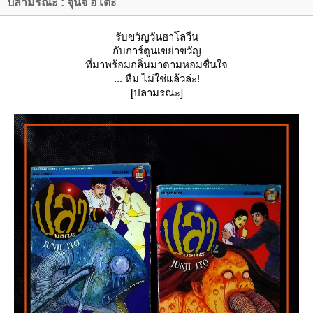
ปลามรณะ : จุนจิ อิโตะ
รับขวัญวันฮาโลวีน
กับการ์ตูนเขย่าขวัญ
ที่มาพร้อมกลิ่นมาดามหอมชื่นใจ
... หืม ไม่ใช่แล้วล่ะ!
[ปลามรณะ]