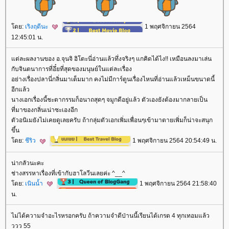
ดย:
เริงฤดีนะ
1 พฤศจิกายน 2564
12:45:01 น.
ต่ละผลงานของ อ.จุนจิ อิโตะนี่อ่านแล้วทึ่งจริงๆ แกคิดได้ไง!! เหมือนลงมาเล่น
กับจินตนาการที่อึ๋ยที่สุดของมนุษย์ในแต่ละเรื่อง
อย่างเรื่องปลานี่กลิ่นมาเต็มมาก คงไม่มีการ์ตูนเรื่องไหนที่อ่านแล้วเหม็นขนาดนี้
อีกแล้ว
นางเอกเรื่องนี้ชะตากรรมก็อนาถสุดๆ จมูกดีอยู่แล้ว ตัวเองยังต้องมากลายเป็น
ที่มาของกลิ่นเน่าซะเองอีก
ตัวอนิเมยังไม่เคยดูเลยครับ ถ้ากลุ่มตัวเอกเพิ่มเพื่อนๆเข้ามาตายเพิ่มก็น่าจะสนุก
ขึ้น
ดย:
ชีริว
1 พฤศจิกายน 2564 20:54:49 น.
น่ากลัวนะคะ
ช่างสรรหาเรื่องที่เข้ากับฮาโลวีนเลยค่ะ ^__^
ดย:
เนินน้ำ
1 พฤศจิกายน 2564 21:58:40
น.
ไม่ได้ความจำอะไรหรอกครับ ถ้าความจำดีป่านนี้เรียนได้เกรด 4 ทุกเทอมแล้ว
ววว 55