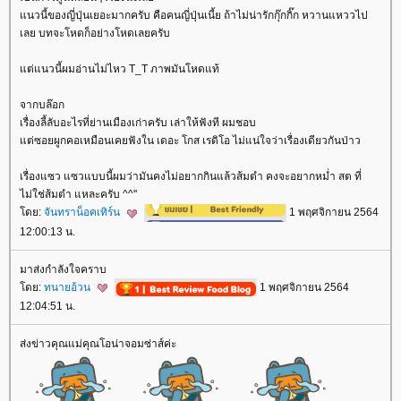
นวนี้ของญี่ปุ่นเยอะมากครับ คือคนญี่ปุ่นเนี้ย ถ้าไม่น่ารักกุ๊กกิ๊ก หวานแหววไป
เลย บทจะโหดก็อย่างโหดเลยครับ
ต่แนวนี้ผมอ่านไม่ไหว T_T ภาพมันโหดแท้
จากบล๊อก
เรื่องลี้ลับอะไรที่ย่านเมืองเก่าครับ เล่าให้ฟังที ผมชอบ
ต่ซอยผูกคอเหมือนเคยฟังใน เดอะ โกส เรดิโอ ไม่แน่ใจว่าเรื่องเดียวกันป่าว
เรื่องแซว แซวแบบนี้ผมว่ามันคงไม่อยากกินแล้วส้มตำ คงจะอยากหม่ำ สต ที่
ไม่ใช่ส้มตำ แหละครับ ^^''
ดย:
จันทราน็อคเทิร์น
1 พฤศจิกายน 2564
12:00:13 น.
มาส่งกำลังใจคราบ
ดย:
ทนายอ้วน
1 พฤศจิกายน 2564
12:04:51 น.
ส่งข่าวคุณแม่คุณโอน่าจอมซ่าส์ค่ะ