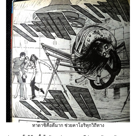
ทาดาชิคือดีมาก ช่วยคาโอริทุกวิถีทาง