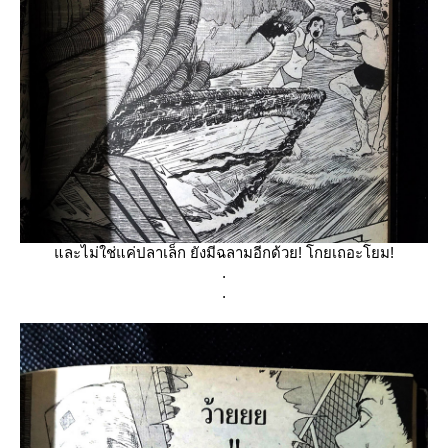
ละไม่ใช่แค่ปลาเล็ก ยังมีฉลามอีกด้วย! โกยเถอะโยม!
.
.