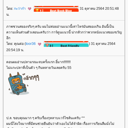
ดย:
กะว่าก๋า
31 ตุลาคม 2564 20:51:48
น.
ภาพชวนสยองจริงๆ ครับ ผมไม่ค่อยอ่านแนวนี้เท่าไหร่มันสยองเกิน อันนี้เป็น
ความเห็นส่วนตัวเลยนะครับว่า การ์ตูนแนวนี้ น่ากลัวกว่าพวกหนังแนวสยองขวัญ
อีก
ดย: คุณต่อ (
toor36
) 31 ตุลาคม 2564
20:54:19 น.
ตอนผมอ่านปลามรณะจบครั้งแรก อี๋มาก!!!!!!!!
ไม่แกะปลาที่เป็นตัว ๆ กินหลายวันเลยครับ 55
ป.ล. ขอบคุณมาก ๆ ครับเรื่องกุหลาบแวร์ไซส์นะครับ ^^
ผมนี่โล่งใจมากที่มีคนช่วยยืนยันว่าตัวเองไม่ได้จำผิด เรื่องการเรียนลืมมั่งไม่