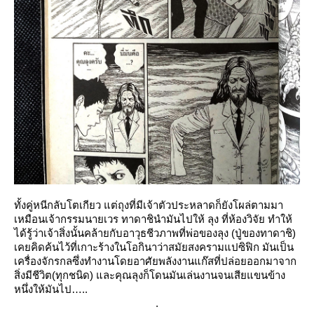
ทั้งคู่หนีกลับโตเกียว แต่ถุงที่มีเจ้าตัวประหลาดก็ยังโผล่ตามมา
เหมือนเจ้ากรรมนายเวร ทาดาชินำมันไปให้
ลุง
ที่ห้องวิจัย ทำให้
ได้รู้ว่าเจ้าสิ่งนั้นคล้ายกับอาวุธชีวภาพที่พ่อของลุง (ปู่ของทาดาชิ)
เคยคิดค้นไว้ที่เกาะร้างในโอกินาว่าสมัยสงครามแปซิฟิก มันเป็น
เครื่องจักรกลซึ่งทำงานโดยอาศัยพลังงานแก๊สที่ปล่อยออกมาจาก
สิ่งมีชีวิต(ทุกชนิด) และคุณลุงก็โดนมันเล่นงานจนเสียแขนข้าง
หนึ่งให้มันไป…..
.