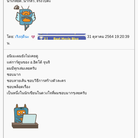
น่าเกลียด..น่ากลัว..จริงไปค่ะ
ดย:
เริงฤดีนะ
31 ตุลาคม 2564 19:20:39
น.
อนิเมะผมยังไม่เคยดู
ต่การ์ตูนของ อ.อิตโต้ จุนจิ
ผมมีทุกเล่มเลยครับ
ชอบมาก
ชอบลายเส้น ชอบวิธีการสร้างตัวละคร
ชอบพล็อตเรื่อง
เป็นหนึ่งในนักเขียนในดวงใจที่ผมชอบมากๆเลยครับ