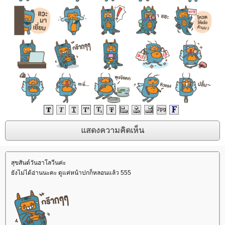
สุขสันต์วันฮาโลวีนค่ะ
ังไม่ได้อ่านนะคะ ดูแค่หน้าปกก็หลอนแล้ว 555