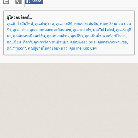
ผู้โหวตบล็อกนี้...
คุณฟ้าใสวันใหม่
,
คุณปรศุราม
,
คุณtoor36
,
คุณสองแผ่นดิน
,
คุณทุเรียนกวน ป่วน
รัก
,
คุณhaiku
,
คุณสายหมอกและก้อนเมฆ
,
คุณกะว่าก๋า
,
คุณTui Laksi
,
คุณเริงฤดี
นะ
,
คุณจันทราน็อคเทิร์น
,
คุณทนายอ้วน
,
คุณชีริว
,
คุณเนินน้ำ
,
คุณSertPhoto
,
คุณเซียน_กีตาร์
,
คุณภาวิดา คนบ้านป่า
,
คุณSweet_pills
,
คุณnewyorknurse
,
คุณ**mp5**
,
คุณผู้ชายในสายลมหนาว
,
คุณThe Kop Civil