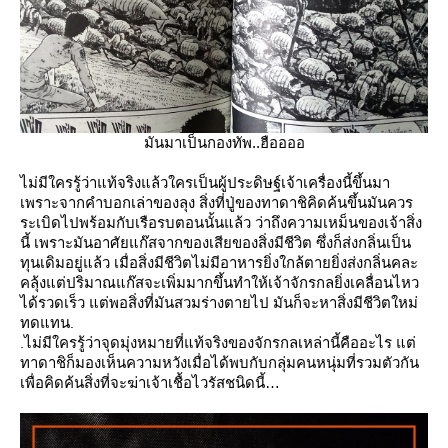
มันมาเป็นกองทัพ..ฮืออออ
ไม่มีใครรู้ว่าแท้จริงแล้วใครเป็นผู้ประดิษฐ์เจ้าเครื่องนี้ขึ้นมา
เพราะจากคำบอกเล่าของลุง สิ่งที่ปู่ของทาดาชิคิดค้นขึ้นมันควร
ระเบิดไปพร้อมกับเรือรบตอนนั้นแล้ว ว่าถึงความเหม็นของเจ้าสิ่ง
นี้ เพราะมันอาศัยแก๊สจากของเสียของสิ่งมีชีวิต ซึ่งก็ส่งกลิ่นเป็น
ทุนเดิมอยู่แล้ว เมื่อสิ่งมีชีวิตไม่มีอาหารยิ่งใกล้ตายยิ่งส่งกลิ่นคละ
คลุ้งแต่ปริมาณแก๊สจะเพิ่มมากขึ้นทำให้เจ้าจักรกลยิ่งเคลื่อนไหว
ได้รวดเร็ว แต่พอสิ่งที่มันสวมร่างตายไป มันก็จะหาสิ่งมีชีวิตใหม่
ทดแทน
.
ไม่มีใครรู้ว่าจุดมุ่งหมายที่แท้จริงของจักรกลเหล่านี้คืออะไร แต่
.
ทาดาชิก็มองเห็นความหวังเมื่อได้พบกับกลุ่มคนหนุ่มที่รวมตัวกัน
เพื่อคิดค้นสิ่งที่จะฆ่าเจ้าเชื้อไวรัสชนิดนี้