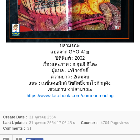
ปลามรณะ
ปลจาก GYO ギョ
ปีที่พิมพ์ : 2002
เรื่องและภาพ : อ.จุนจิ อิโตะ
ผู้แปล : เกรียงศักดิ์
ความยาว : 2เล่มจบ
สนพ : เนชั่นคอมิกส์ ลิขสิทธิ์จากโชกักกุคัง
.
.ชวนอ่าน x ปลามรณะ
https://www.facebook.com/comeonreading
Create Date :
31 ตุลาคม 2564
Last Update :
31 ตุลาคม 2564 17:06:45 น.
Counter :
4704 Pageviews.
Comments :
31