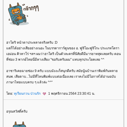
ฮาโตริ หน้าตาประหลาดจริงครับ :D
ต่ก็ได้อย่างเสียอย่างเนอะ ในบรรดาการ์ตูนของ อ. ฟูจิโอะฟูจิโกะ ประเภทโดรา
เอม่อน คิวทาโร่ ฯลฯ ผมว่าฮาโตริ เป็นตัวละครที่นิสัยดีมีมารยาทสุดเลยครับ ตอน
ที่ช่อง 3 พากย์ไทยนี่มีหางเสียง "ขอรับครับผม" แทบทุกประโยคเลย ^^
อาซาริเคยฉายช่อง 9 ครับ แบบมังงะก็สนุกดีครับ สมัยนู้นบ้านเราพิมพ์กันหลา
สนพ. เสียดาบ...ไม่มีที่ไหนพิมพ์แบบต่อเนื่องเลย เราคงไม่มีโอกาสได้อ่านฉบับ
ภาษาไทยแบบครบ ๆ แล้วล่ะ ^^"
ดย:
ทุเรียนกวน ป่วนรัก
1 พฤศจิกายน 2564 23:30:41 น.
อรุณสวัสดิ์ครับ