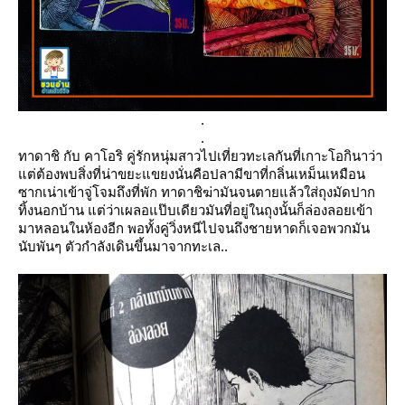
.
.
ทาดาชิ
กับ
คาโอริ
คู่รักหนุ่มสาวไปเที่ยวทะเลกันที่เกาะโอกินาว่า
ต่ต้องพบสิ่งที่น่าขยะแขยงนั่นคือปลามีขาที่กลิ่นเหม็นเหมือน
ซากเน่าเข้าจู่โจมถึงที่พัก ทาดาชิฆ่ามันจนตายแล้วใส่ถุงมัดปาก
ทิ้งนอกบ้าน แต่ว่าเผลอแป๊บเดียวมันที่อยู่ในถุงนั้นก็ล่องลอยเข้า
มาหลอนในห้องอีก พอทั้งคู่วิ่งหนีไปจนถึงชายหาดก็เจอพวกมัน
นับพันๆ ตัวกำลังเดินขึ้นมาจากทะเล..