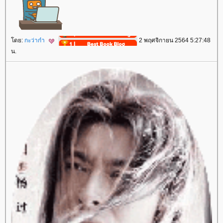
ดย:
กะว่าก๋า
2 พฤศจิกายน 2564 5:27:48
น.