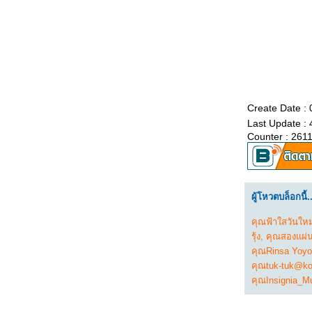
ทางสายกลาง
เกิดมาทำไม
วิสาขบูชา
ห้แสงสว่างแก่ชีวิต
ธรรมโอสถ
พรหมวิหารธรรม
ฆราวาสธรรม
Create Date : 
ความสุขของฆราวาส
Last Update : 
เป้าหมายชีวิต
Counter : 261
ศรัทธา วิริยะ สติ สมาธิ ปัญญา
กามสุขเป็นทุกข์
อกุศลกรรม ๑๐
บุญ ๑๐ ประการ
ผู้โหวตบล็อกนี้..
มาฆบูชา
เข้าใจในกรรม
คุณฟ้าใสวันใหม
การบริหารจิต
รุ้ง
,
คุณสองแผ่น
คุณRinsa Yoyo
คำสอนท่านพุทธทาส ภิกขุ
คุณtuk-tuk@ko
บรรลุนิพพาน ด้วยตัวเอง
คุณInsignia_
หลวงพ่อดีเนาะ
มอง " โควิด-19 " ผ่านธรรมะ