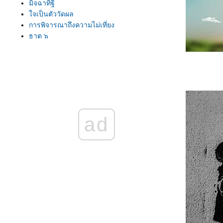
มิจฉาทิฐิ
จเป็นตัววัดผล
การพิจารณาถึงความไม่เที่ยง
ธาตุ ๖
มีใจใฝ่ธรรม
การลงทุนที่ดีที่สุด
ความคิดปรุงแต่ง
ปฏิจจสมุปบาท
ที่พึ่งที่แท้จริง
พิสูจน์คำสอน
ธรรมที่สำคัญอย่างยิ่ง
ad
ทำไมต้องศึกษาธรรมะ
ทำใจให้สว่าง
เกียร์ของใจ
ินดีในธรรมะ
เอกัคตารมณ์
ของคู่กัน
ประเด็นสำคัญของชีวิต
ผัวเดียว เมียเดียว
ธรรมกับตถาคต
ข่งกับเวลา