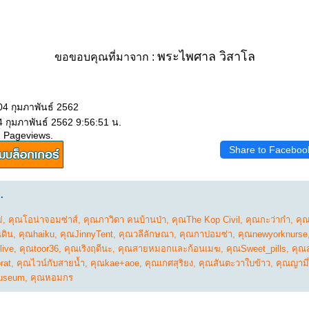
พระไพศาล วิสาโล
ขอขอบคุณที่มาจาก :
04 กุมภาพันธ์ 2562
4 กุมภาพันธ์ 2562 9:56:51 น.
1 Pageviews.
Share to Faceboo
.
่
,
คุณโอน่าจอมซ่าส์
,
คุณภาวิดา คนบ้านป่า
,
คุณThe Kop Civil
,
คุณกะว่าก๋า
,
คุณ
ดิน
,
คุณhaiku
,
คุณJinnyTent
,
คุณวลีลักษณา
,
คุณกาปอมซ่า
,
คุณnewyorknurse
live
,
คุณtoor36
,
คุณเริงฤดีนะ
,
คุณสายหมอกและก้อนเมฆ
,
คุณSweet_pills
,
คุณส
rat
,
คุณไวน์กับสายน้ำ
,
คุณkae+aoe
,
คุณเกศสุริยง
,
คุณสันตะวาใบข้าว
,
คุณญามี่
Museum
,
คุณหอมกร