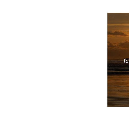
สิ่งที่ควรรู้
สุขทางโลกกับสุขทางธรรม
สะสมบารมี
ความสุขทางใจ
เป้าหมายของธรรม
บาปล้างไม่ได้
ธัมมานุสติ
เรียนรู้ชีวิต
กำลังทำอะไรอยู่
เส้นทางชีวิต
ง่ หรือ ฉลาด
พรอยู่ที่ตัวเรา
กาย กับ ใจ
กำลังใจ
พระปฐมเทศนา
กถาวัตถุ ๑๐
นิวรณ์ ๕
อานิสงส์ของการให้ทาน
ประมาณ ๔
ลกธรรม 8