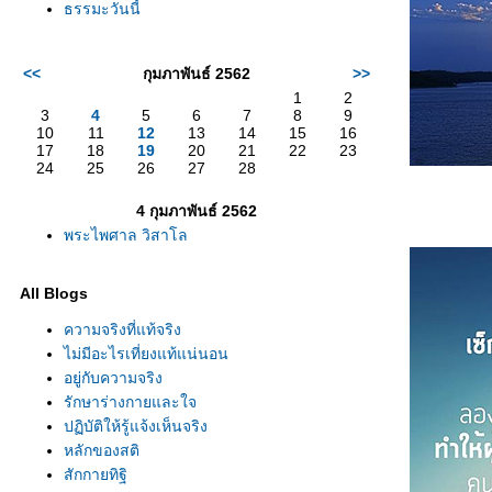
ธรรมะวันนี้
<<
กุมภาพันธ์ 2562
>>
1
2
3
4
5
6
7
8
9
10
11
12
13
14
15
16
17
18
19
20
21
22
23
24
25
26
27
28
4 กุมภาพันธ์ 2562
พระไพศาล วิสาโล
All Blogs
ความจริงที่แท้จริง
ไม่มีอะไรเที่ยงแท้แน่นอน
อยู่กับความจริง
รักษาร่างกายและใจ
ปฏิบัติให้รู้แจ้งเห็นจริง
หลักของสติ
สักกายทิฐิ