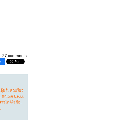
27 comments
k
อุ้มสี
,
คุณเรียว
,
คุณSai Eeuu
,
าวไกด์ใจซื่อ
,
,