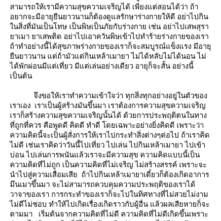
สามารถให้เรามีความสุขความเจริญได้ เพียงแต่สอนได้ว่า ถ้า
อยากจะมีอายุยืนยาวนานก็ต้องดูแลรักษาร่างกายให้ดี อย่าไปกิน
นสิ่งที่มันเป็นโทษ เป็นพิษเป็นภัยกับร่างกาย เช่น อย่าไปเสพสุรา
าเมา ยาเสพติด อย่าไปเอาควันพิษเข้าไปทำร้ายร่างกายของเรา
ถ้าทำอย่างนี้ได้สุขภาพร่างกายของเราก็จะสมบูรณ์แข็งแรง มีอายุ
ืนยาวนาน แต่ถ้ามัวแต่กินเหล้าเมายา ไม่ได้หลับไม่ได้นอน ไม่
ได้พักผ่อนมีแต่เที่ยว มีแต่เล่นอย่างเดียว อายุก็จะสั้น อย่างนี้
เป็นต้น
จึงขอให้เราทำความเข้าใจว่า ทุกสิ่งทุกอย่างอยู่ในตัวของ
เราเอง เราเป็นผู้สร้างมันขึ้นมา เราต้องการความสุขความเจริญ
เราก็สร้างความสุขความเจริญนั้นได้ ด้วยการประพฤติตนในทาง
ที่ถูกที่ควร คือพูดดี คิดดี ทำดี โดยเฉพาะอย่างยิ่งคิดดี เพราะว่า
ความคิดนี้จะเป็นผู้สั่งการให้เราไปกระทำสิ่งต่างๆต่อไป ถ้าเราคิด
ไม่ดี เช่นเราคิดว่าวันนี้ไปเที่ยว ไปเล่น ไปกินเหล้าเมายา ไปเข้า
บ่อน ไปเล่นการพนันแล้วเราจะมีความสุข ความคิดแบบนี้เป็น
ความคิดที่ไม่ถูก เป็นความคิดที่ไม่เจริญ ไม่สร้างสรรค์ เพราะจะ
นำไปสู่ความเสื่อมเสีย ถ้าไปกินเหล้าเมายาเดี๋ยวก็ต้องเกิดอาการ
มึนเมาขึ้นมา จะไม่สามารถควบคุมความประพฤติของเราได้
วาจาของเรา การกระทำของเราก็จะไปในทิศทางที่ไม่สวยไม่งาม
ไม่ดีไม่ชอบ ทำให้ไปเกิดเรื่องเกิดราวกับผู้อื่น แล้วผลเสียหายก็จะ
ตามมา เริ่มต้นจากความคิดที่ไม่ดี ความคิดที่ไม่ดีเกิดขึ้นเพราะ