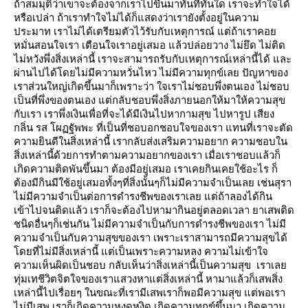
ถ้าสมมุติว่าเขาจะต้องจากเราไปขึ้นมาทันทีทันใด เราจะทำใจได้
หรือเปล่า ถ้าเราทำใจไม่ได้ก็แสดงว่าเรายังตั้งอยู่ในความ
ประมาท เราไม่ได้เตรียมตัวไว้รับกับเหตุการณ์ แต่ถ้าเราคอ
หมั่นสอนใจเรา เตือนใจเราอยู่เสมอ แล้วปล่อยวาง ไม่ยึด ไม่ติด
ไม่หวังพึ่งสิ่งเหล่านี้ เราจะสามารถรับกับเหตุการณ์เหล่านี้ได้ และ
ผ่านไปได้โดยไม่มีความหวั่นไหว ไม่มีความทุกข์เลย ปัญหาของ
เราส่วนใหญ่เกิดขึ้นมาก็เพราะว่า ใจเราไม่ชอบพึ่งตนเอง ไม่ชอบ
เป็นที่พึ่งของตนเอง แต่กลับชอบพึ่งสิ่งภายนอกให้มาให้ความสุข
กับเรา เราพึ่งเงินเพื่อที่จะได้มีเงินไปหากามสุข ไปหารูป เสียง
กลิ่น รส โผฏฐัพพะ ที่เป็นที่ชอบอกชอบใจของเรา แทนที่เราจะตัด
ความยินดีในสิ่งเหล่านี้ เรากลับส่งเสริมความอยาก ความชอบใน
สิ่งเหล่านี้ด้วยการทำตามความอยากของเรา เมื่อเราชอบแล้วก็
เกิดความติดพันขึ้นมา ต้องมีอยู่เสมอ เราเคยกินเคยใช้อะไร ก็
ต้องมีกินมีใช้อยู่เสมอทั้งๆที่สิ่งนั้นๆก็ไม่มีความจำเป็นเลย เช่นสุรา
ไม่มีความจำเป็นต่อการดำรงชีพของเราเลย แต่ถ้าลองได้กิน
เข้าไปจนติดแล้ว เราก็จะต้องไปหามากินอยู่ตลอดเวลา ยาเสพติด
ชนิดอื่นๆก็เช่นกัน ไม่มีความจำเป็นกับการดำรงชีพของเรา ไม่มี
ความจำเป็นกับความสุขของเรา เพราะเราสามารถมีความสุขได้
ดยที่ไม่มีสิ่งเหล่านี้ แต่เป็นเพราะความหลง ความไม่เข้าใจ
ความเห็นผิดเป็นชอบ กลับเห็นว่าสิ่งเหล่านี้เป็นความสุข เราเล
ทุ่มเทชีวิตจิตใจของเราแสวงหาแต่สิ่งเหล่านี้ หามาแล้วก็เสพสิ่ง
เหล่านี้ไปเรื่อยๆ ในขณะที่เรามีเสพเราก็พอมีความสุข แต่พอเรา
ไม่มีเสพ เราก็เกิดความหงุดหงิด เกิดความทุกข์ขึ้นมา เกิดความ