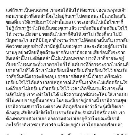
ต่ถ้าเราเป็นคนฉลาด เราเคยได้ยินได้ฟังธรรมของพระพุทธเจ้า
สอนเราอยู่ว่าสิ่งเหล่านี้จะไม่อยู่กับเราไปตลอดนะ เป็นเหมือนกับ
ของที่เขาให้เรายืมมาใช้เท่านั้นเอง เขาจะเอาคืนไปเมื่อไรเราก็
ไม่รู้ ถ้าเรารู้ว่าไม่ใช่เป็นของๆเราแล้ว เราก็เตรียมตัวเตรียมใจไว้
ได้ เพราะเมื่อเขามาขอคืนไปเราก็คืนให้เขาไป เรื่องก็จบ ไม่มี
ปัญหาอะไร แต่ที่มีปัญหาก็เพราะว่าเราไม่คิดอย่างนั้นกัน เรากลับ
คิดว่าของทุกอย่างที่เรามีอยู่เป็นของๆเรา และจะต้องอยู่กับเราไป
นานๆ อย่างน้อยที่สุดถ้าจะจากกัน เราต้องตายเสียก่อนถึงจะจาก
สิ่งเหล่านี้ไป แต่สิ่งเหล่านี้ไม่แน่นอนหรอก บางทีเราก็อาจจะอยู่
กับเขาไปจนกระทั่งเราตายไปก็ได้ แต่บางทีก็อาจจะจากไปก่อนที่
เราตายไปก็ได้ ถ้าเราไม่เตรียมเนื้อเตรียมตัวเตรียมใจไว้ ยอมรับ
ว่าสักวันหนึ่งเราจะต้องอยู่ปราศจากสิ่งเหล่านี้ ถ้าเราเตรียมตัว
เตรียมใจไว้ได้แล้ว เวลาเหตุการณ์เกิดขึ้นเราก็จะไม่เดือดร้อนใจ
ต่ถ้าเราไม่เตรียมตัวเตรียมใจไว้ เวลาเกิดขึ้นมาแล้วเราจะตั้ง
หลักไม่อยู่ เราจะทำใจไม่ได้ แล้วความทุกข์มันจะโหมใส่เราแบบ
ที่ไม่เคยปรากฏขึ้นมาก่อน ในขณะนี้เราอยู่อย่างนี้ เรามีความสุข
เรามีความสบายใจ แต่เราเคยคิดดูหรือเปล่าว่าถ้าพรุ่งนี้เกิดเรา
ต้องสูญเสียสิ่งหนึ่งสิ่งใดไป เราพร้อมที่จะรับมันได้หรือเปล่า เรา
ต้องทดสอบตัวเราเอง ลองถามตัวเราเองดูซิว่าในขณะนี้เรามี
อะไรบ้างที่เราชอบที่เรารัก แล้วจะอยู่กับเราไปตลอดหรือเปล่า