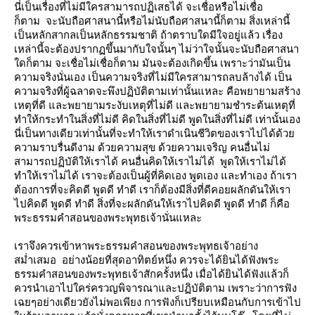
นี่เป็นเรื่องที่ไม่มีใครสามารถปฏิเสธได้ จะเชื่อหรือไม่เชื่อ
ก็ตาม จะนับถือศาสนานี้หรือไม่นับถือศาสนานี้ก็ตาม สิ่งเหล่านี้
เป็นหลักสากลเป็นหลักธรรมชาติ ถ้าตราบใดมีใจอยู่แล้ว เรื่อง
เหล่านี้จะต้องปรากฏขึ้นมากับใจนั้นๆ ไม่ว่าใจนั้นจะนับถือศาสนา
ดก็ตาม จะเชื่อไม่เชื่อก็ตาม มันจะต้องเกิดขึ้น เพราะว่ามันเป็น
ความจริงนั่นเอง เป็นความจริงที่ไม่มีใครสามารถลบล้างได้ เป็น
ความจริงที่ผู้ฉลาดจะพึงปฏิบัติตามเท่านั้นแหละ คือพยายามสร้าง
เหตุที่ดี และพยายามระงับเหตุที่ไม่ดี และพยายามชำระต้นเหตุที่
ทำให้กระทำในสิ่งที่ไม่ดี คิดในสิ่งที่ไม่ดี พูดในสิ่งที่ไม่ดี เท่านั้นเอง
นี่เป็นทางเดียวเท่านั้นที่จะทำให้เราดำเนินชีวิตของเราไปได้ด้ว
ความราบรื่นดีงาม ด้วยความสุข ด้วยความเจริญ คนอื่นไม่
สามารถปฏิบัติให้เราได้ คนอื่นคิดให้เราไม่ได้ พูดให้เราไม่ได้
ทำให้เราไม่ได้ เราจะต้องเป็นผู้ที่คิดเอง พูดเอง และทำเอง ถ้าเรา
ต้องการที่จะคิดดี พูดดี ทำดี เราก็ต้องมีสิ่งที่ดีคอยผลักดันให้เรา
ไปคิดดี พูดดี ทำดี สิ่งที่จะผลักดันให้เราไปคิดดี พูดดี ทำดี ก็คือ
พระธรรมคำสอนของพระพุทธเจ้านั่นแหละ
เราจึงควรเข้าหาพระธรรมคำสอนของพระพุทธเจ้าอย่าง
สม่ำเสมอ อย่างน้อยที่สุดอาทิตย์หนึ่ง ควรจะได้ยินได้ฟังพระ
ธรรมคำสอนของพระพุทธเจ้าสักครั้งหนึ่ง เมื่อได้ยินได้ฟังแล้วก็
ควรนำเอาไปใคร่ครวญพิจารณาและปฏิบัติตาม เพราะว่าการฟัง
เฉยๆอย่างเดียวยังไม่พอเพียง การฟังก็เปรียบเหมือนกับการเข้าไป