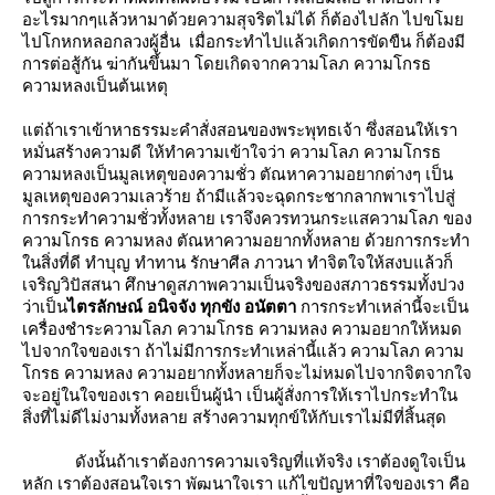
อะไรมากๆแล้วหามาด้วยความสุจริตไม่ได้ ก็ต้องไปลัก ไปขโม
ไปโกหกหลอกลวงผู้อื่น เมื่อกระทำไปแล้วเกิดการขัดขืน ก็ต้องมี
การต่อสู้กัน ฆ่ากันขึ้นมา โดยเกิดจากความโลภ ความโกรธ
ความหลงเป็นต้นเหตุ
ต่ถ้าเราเข้าหาธรรมะคำสั่งสอนของพระพุทธเจ้า ซึ่งสอนให้เรา
หมั่นสร้างความดี ให้ทำความเข้าใจว่า ความโลภ ความโกรธ
ความหลงเป็นมูลเหตุของความชั่ว ตัณหาความอยากต่างๆ เป็น
มูลเหตุของความเลวร้าย ถ้ามีแล้วจะฉุดกระชากลากพาเราไปสู่
การกระทำความชั่วทั้งหลาย เราจึงควรทวนกระแสความโลภ ของ
ความโกรธ ความหลง ตัณหาความอยากทั้งหลาย ด้วยการกระทำ
นสิ่งที่ดี ทำบุญ ทำทาน รักษาศีล ภาวนา ทำจิตใจให้สงบแล้วก็
เจริญวิปัสสนา ศึกษาดูสภาพความเป็นจริงของสภาวธรรมทั้งปวง
ว่าเป็น
ไตรลักษณ์ อนิจจัง ทุกขัง อนัตตา
การกระทำเหล่านี้จะเป็น
เครื่องชำระความโลภ ความโกรธ ความหลง ความอยากให้หมด
ไปจากใจของเรา ถ้าไม่มีการกระทำเหล่านี้แล้ว ความโลภ ความ
กรธ ความหลง ความอยากทั้งหลายก็จะไม่หมดไปจากจิตจากใจ
จะอยู่ในใจของเรา คอยเป็นผู้นำ เป็นผู้สั่งการให้เราไปกระทำใน
สิ่งที่ไม่ดีไม่งามทั้งหลาย สร้างความทุกข์ให้กับเราไม่มีที่สิ้นสุด
ดังนั้นถ้าเราต้องการความเจริญที่แท้จริง เราต้องดูใจเป็น
หลัก เราต้องสอนใจเรา พัฒนาใจเรา แก้ไขปัญหาที่ใจของเรา คือ