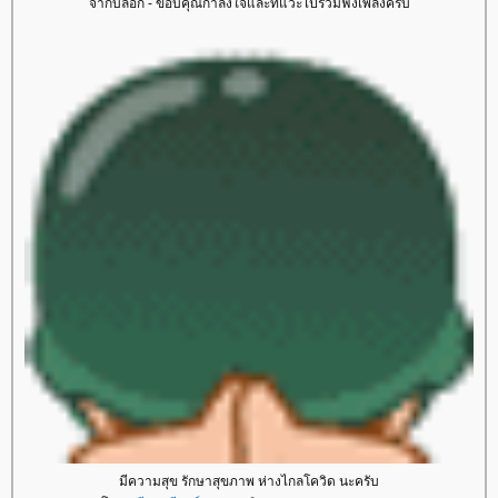
จากบล็อก - ขอบคุณกำลังใจและที่แวะไปร่วมฟังเพลงครับ
มีความสุข รักษาสุขภาพ ห่างไกลโควิด นะครับ