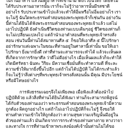
นร้านอาหาร แล้วนั่งดูอาหารที่เขานำมาตั้งไว้บนโต๊ะ โดยที่ไม่
ได้รับประทานอาหารนั้น เราก็จะไม่รู้ว่าอาหารนั้นมีรสชาติ
อย่างไร รับประทานเข้าไปแล้วจะทำให้อิ่มหรือไม่อิ่มอย่างไร เรา
จะไม่รู้ ฉันใดพระธรรมคำสอนของพระพุทธเจ้าก็เช่นกัน อย่างวัน
นี้ท่านได้ยินได้ฟังพระธรรมคำสอนของพระพุทธเจ้าแล้ว แต่ไม่
เอาไปปฏิบัติ ยังดำเนินชีวิตของท่านแบบเดิมๆอยู่ ชีวิตของท่านก็
จะไม่เปลี่ยนแปลงไป แต่ถ้านำเอาคำสอนที่พระพุทธเจ้าทรงสั่ง
สอน เช่นวันนี้ท่านได้สมาทานศีล ๕ ก็ขอให้เอาศีล ๕ นี้ไปรักษา
อย่ารักษาแต่เฉพาะในขณะที่ท่านอยู่ในศาลานี้เท่านั้น ขอให้เอา
ไปรักษา ยิ่งมากยิ่งดี เท่าที่ท่านจะสามารถจะทำได้ แล้วจะเห็นผล
ที่เกิดจากการรักษาศีล ว่าดีไม่ดีอย่างไร เมื่อเห็นผลแล้วก็จะทำให้
เกิดมีศรัทธา ฉันทะ วิริยะ มีความเชื่อมั่นที่จะทำความดี ที่จะละ
ความชั่วให้มากยิ่งขึ้นไปอีก แต่ถ้าไม่ได้ปฏิบัติ ไม่ได้กระทำแล้ว
ก็จะไม่รู้ว่าสิ่งต่างๆที่พระพุทธเจ้าทรงสั่งสอนนั้น มีคุณ มีประโยชน์
หรือมีโทษอย่างไร
การฟังธรรมเฉยๆจึงไม่เพียงพอ เมื่อฟังแล้วต้องนำไป
ปฏิบัติด้วย แล้วสิ่งที่ท่านได้ยินได้ฟังมา ท่านก็จะสามารถพิสูจน์
ได้กับตัวของท่านเองว่า พระธรรมคำสอนของพระพุทธเจ้ามีความ
ถูกต้อง ผิดถูกอย่างไร แต่ถ้าไม่เอาไปปฏิบัติก็จะไม่รู้ จึงขอให้
ท่านทำความเข้าใจให้ถูกต้องว่า ความสุขความเจริญนั้นมีอยู่ใน
ตัวของท่านแล้ว มันเกิดจากการกระทำของท่านทางกาย ทางวาจา
ละทางใจ การที่ท่านเข้าหาพระสงฆ์องค์เจ้านั้นท่านไม่ได้ขอ