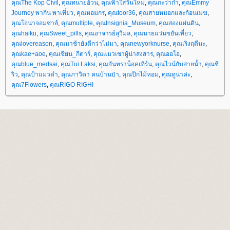
คุณThe Kop Civil
,
คุณทนายอ้วน
,
คุณฟ้าใสวันใหม่
,
คุณกะว่าก๋า
,
คุณEmmy
Journey พากิน พาเที่ยว
,
คุณหอมกร
,
คุณtoor36
,
คุณสายหมอกและก้อนเมฆ
,
คุณโอน่าจอมซ่าส์
,
คุณmultiple
,
คุณInsignia_Museum
,
คุณสองแผ่นดิน
,
คุณhaiku
,
คุณSweet_pills
,
คุณอาจารย์สุวิมล
,
คุณนายแว่นขยันเที่ยว
,
คุณlovereason
,
คุณมาช้ายังดีกว่าไม่มา
,
คุณnewyorknurse
,
คุณเริงฤดีนะ
,
คุณkae+aoe
,
คุณเซียน_กีตาร์
,
คุณแมวเซาผู้น่าสงสาร
,
คุณออโอ
,
คุณblue_medsai
,
คุณTui Laksi
,
คุณจันทราน็อคเทิร์น
,
คุณไวน์กับสายน้ำ
,
คุณชี
ริว
,
คุณป้าแมวดำ
,
คุณภาวิดา คนบ้านป่า
,
คุณปีกไม้หอม
,
คุณทูน่าค่ะ
,
คุณ7Flowers
,
คุณRIGO RIGHI