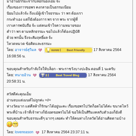
มาอ่านธรรมะจากบล็อกน้องเอ็ม จ้ะ
เรื่องของการขอพร คงกลายเป็นธรรมเนียม
นิยมไปแล้วจ้ะ ถึงแม้ผู้เข้าใจธรรมะ ว่า พร ต้องเรา
กระทำเอง แต่ก็ยังต้องการ พร จาก พระ จากผู้ที่
เราเคารพนับถือ จ้ะ แต่คนเข้าใจความหมายของ
คำว่า พร ตามหลักธรรมะ ขอไปแล้วก็ต้องปฏิบัติ
ด้วย พรนั้น จึงจะสัมฤทธิ์ผล จ้ะ
หวดหมวด ข้อคิดและธรรมะ
ดย:
อาจารย์สุวิมล
17 สิงหาคม 2564
16:08:56 น.
ขอบคุณสำหรับกำลังใจให้บล็อก - พระราชวังบางปะอิน ตอนที่ 1 นะครับ
ดย:
ทนายอ้วน
17 สิงหาคม 2564
20:58:31 น.
สวัสดีค่ะคุณเอ็ม
อ่านจบแต่เมนท์ไม่ถูกค่ะ >//<
ห่างวัดมาก แต่ศีลห้าก็รักษาได้อยู่นะคะ เรื่องขอพรไปวัดก็อดไม่ได้ค่ะ ขนาดไหว้
พระที่บ้าน เจ้าที่เจ้าทางก็ยังอดขอพรไม่ได้ ขอให้เป็นสิริมงคลกับตัวเองก็ยังดี
ขอบคุณสำหรับธรรมะดีๆ มากๆ เลยค่ะ ทำให้คนห่างไกลวัดได้อ่านคิดตามบ้าง
ดย:
lovereason
17 สิงหาคม 2564 23:37:11 น.