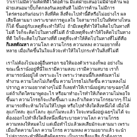
ว่าเราไม่มีความคิดที่ดีไว้ต่อต้าน มีแต่ฝ่ายเสนอไม่มีฝ่ายค้าน พอ
ฝ่ายเสนอมาปั๊บก็ตกลงกันเลยทันที ไม่มีการค้าน ไม่มีการ
ไตร่ตรองกันก่อนว่า สิ่งที่คิด สิ่งที่จะไปทำนี้ดีหรือไม่อย่างไร ผล
เสียจึงตามมา เพราะขาดการดูแลใจ ใจสามารถไปในทิศทางไหน
ก็ได้ ขึ้นอยู่กับเหตุที่จะทำให้ไป ถ้ามีเหตุที่ทำให้ใจคิดไปในทางที่
ไม่ดี ใจก็จะคิดไปในทางที่ไม่ดี ถ้ามีเหตุที่จะทำให้ใจคิดไปในทาง
ที่ดี ใจก็จะคิดไปในทางที่ดี เหตุที่จะทำให้คิดไปในทางที่ไม่ดีคือ
กิเลสตัณหา
ความโลภ ความโกรธ ความหลง ความอยากทั้ง
หลาย เมื่อเกิดขึ้นในใจแล้วจะทำให้ใจไปกระทำในสิ่งที่ไม่ดี
เราไม่ต้องไปมองผู้อื่นหรอก ขอให้มองตัวเราเองก็พอ อย่างใน
ขณะนี้เรานั่งอยู่ที่นี่ใจเรามีความสงบ เรามีความสบาย เราก็
สามารถนั่งอยู่ได้ เพราะอะไร เพราะว่าตอนนี้กิเลสตัณหาไม่
ทำงาน ความโลภไม่เกิดขึ้น ความโกรธไม่เกิดขึ้น ความหลงไม่
ปรากฏ ความอยากต่างๆไม่มี ก็เลยทำให้เรานั่งอยู่สบายๆเฉยๆได้
ต่ถ้าเกิดใครมาพูดอะไร หรือมาทำอะไรทำให้เกิดความไม่พอใจ
ขึ้นมา ความโกรธก็จะเกิดขึ้นมา และถ้าเกิดความโกรธมากๆ ก็ไม่
สามารถที่จะห้ามใจไม่ให้ไปพูด หรือไปทำสิ่งใดสิ่งหนึ่งได้ เมื่อได้
ลุแก่โทสะ ลุแก่โลภะ ลุแก่โมหะแล้ว ใจจะทนนิ่งอยู่เฉยๆไม่ได้ จะ
ต้องออกไปทำสิ่งใดสิ่งหนึ่งเพื่อระบายความโลภ ความโกรธ
ความหลงให้หมดไป แต่เมื่อทำไปแล้วผลเสียมักจะตามมา เพราะ
เมื่อเกิดความโลภ ความโกรธ ความหลง ความอยากแล้ว จะนำ
ไปสู่การกระทำที่ผิดศีลผิดธรรม เป็นการเสื่อมเสีย ถ้าต้องการ