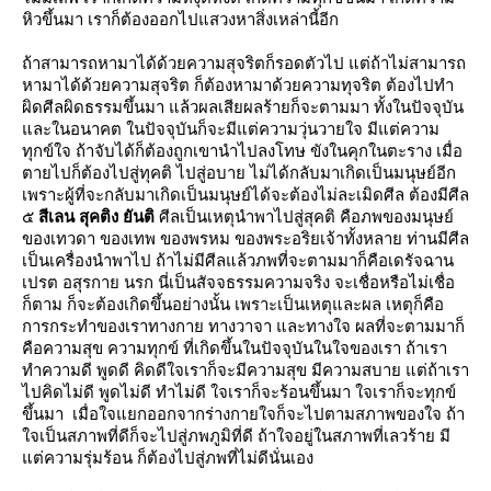
หิวขึ้นมา เราก็ต้องออกไปแสวงหาสิ่งเหล่านี้อีก
ถ้าสามารถหามาได้ด้วยความสุจริตก็รอดตัวไป แต่ถ้าไม่สามารถ
หามาได้ด้วยความสุจริต ก็ต้องหามาด้วยความทุจริต ต้องไปทำ
ผิดศีลผิดธรรมขึ้นมา แล้วผลเสียผลร้ายก็จะตามมา ทั้งในปัจจุบัน
ละในอนาคต ในปัจจุบันก็จะมีแต่ความวุ่นวายใจ มีแต่ความ
ทุกข์ใจ ถ้าจับได้ก็ต้องถูกเขานำไปลงโทษ ขังในคุกในตะราง เมื่อ
ตายไปก็ต้องไปสู่ทุคติ ไปสู่อบาย ไม่ได้กลับมาเกิดเป็นมนุษย์อีก
เพราะผู้ที่จะกลับมาเกิดเป็นมนุษย์ได้จะต้องไม่ละเมิดศีล ต้องมีศีล
๕
สีเลน สุคติง ยันติ
ศีลเป็นเหตุนำพาไปสู่สุคติ คือภพของมนุษย์
ของเทวดา ของเทพ ของพรหม ของพระอริยเจ้าทั้งหลาย ท่านมีศีล
เป็นเครื่องนำพาไป ถ้าไม่มีศีลแล้วภพที่จะตามมาก็คือเดรัจฉาน
เปรต อสุรกาย นรก นี่เป็นสัจจธรรมความจริง จะเชื่อหรือไม่เชื่อ
ก็ตาม ก็จะต้องเกิดขึ้นอย่างนั้น เพราะเป็นเหตุและผล เหตุก็คือ
การกระทำของเราทางกาย ทางวาจา และทางใจ ผลที่จะตามมาก็
คือความสุข ความทุกข์ ที่เกิดขึ้นในปัจจุบันในใจของเรา ถ้าเรา
ทำความดี พูดดี คิดดีใจเราก็จะมีความสุข มีความสบาย แต่ถ้าเรา
ไปคิดไม่ดี พูดไม่ดี ทำไม่ดี ใจเราก็จะร้อนขึ้นมา ใจเราก็จะทุกข์
ขึ้นมา เมื่อใจแยกออกจากร่างกายใจก็จะไปตามสภาพของใจ ถ้า
จเป็นสภาพที่ดีก็จะไปสู่ภพภูมิที่ดี ถ้าใจอยู่ในสภาพที่เลวร้าย มี
ต่ความรุ่มร้อน ก็ต้องไปสู่ภพที่ไม่ดีนั่นเอง