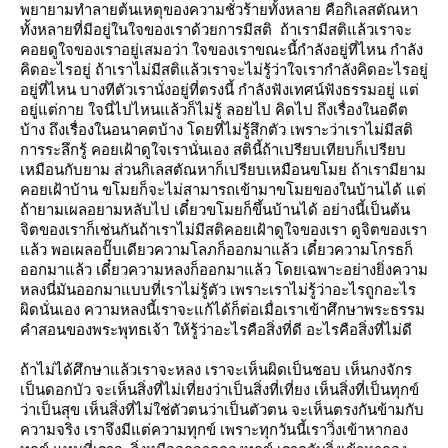
พยายามทำลายต้นเหตุของความชั่วร้ายทั้งหลาย คือกิเลสตัณหา
ทั้งหลายที่มีอยู่ในใจของเราด้วยการมีสติ ถ้าเรามีสติแล้วเราจะ
คอยดูใจของเราอยู่เสมอว่า ใจของเราขณะนี้กำลังอยู่ที่ไหน กำลัง
คิดอะไรอยู่ ถ้าเราไม่มีสติแล้วเราจะไม่รู้ว่าใจเรากำลังคิดอะไรอยู่
อยู่ที่ไหน บางทีตัวเรานั่งอยู่ที่ตรงนี้ กำลังฟังเทศน์ฟังธรรมอยู่ แต่
อยู่แต่กาย ใจนี่ไปไหนแล้วก็ไม่รู้ ลอยไป คิดไป ถึงเรื่องในอดีต
บ้าง ถึงเรื่องในอนาคตบ้าง โดยที่ไม่รู้สึกตัว เพราะว่าเราไม่มีสติ
การระลึกรู้ คอยเฝ้าดูใจเรานั่นเอง สตินี้ถ้าเปรียบเทียบก็เปรียบ
เหมือนกับยาม ส่วนกิเลสตัณหาก็เปรียบเหมือนขโมย ถ้าเรามียาม
คอยเฝ้าบ้าน ขโมยก็จะไม่สามารถเข้ามาขโมยของในบ้านได้ แต่
ถ้ายามเผลอยามหลับไป เดี๋ยวขโมยก็ขึ้นบ้านได้ อย่างนี้เป็นต้น
จิตของเราก็เช่นกันถ้าเราไม่มีสติคอยเฝ้าดูใจของเรา ดูจิตของเรา
ล้ว พอเผลอปั๊บเดียวความโลภก็ออกมาแล้ว เดี๋ยวความโกรธก็
ออกมาแล้ว เดี๋ยวความหลงก็ออกมาแล้ว โดยเฉพาะอย่างยิ่งความ
หลงนี่มันออกมาแบบที่เราไม่รู้ตัว เพราะเราไม่รู้ว่าอะไรถูกอะไร
ผิดนั่นเอง ความหลงนี้เราจะแก้ได้ก็ต่อเมื่อเราเข้าศึกษาพระธรรม
คำสอนของพระพุทธเจ้า ให้รู้ว่าอะไรคือสิ่งที่ดี อะไรคือสิ่งที่ไม่ดี
ถ้าไม่ได้ศึกษาแล้วเราจะหลง เราจะเห็นผิดเป็นชอบ เห็นกงจักร
เป็นดอกบัว จะเห็นสิ่งที่ไม่เที่ยงว่าเป็นสิ่งที่เที่ยง เห็นสิ่งที่เป็นทุกข์
ว่าเป็นสุข เห็นสิ่งที่ไม่ใช่ตัวตนว่าเป็นตัวตน จะเห็นตรงกันข้ามกับ
ความจริง เราจึงมีแต่ความทุกข์ เพราะทุกวันนี้เราวิ่งเข้าหากอง