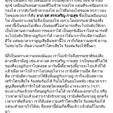
ทุกข์ แทนที่เราจะวิ่งหนีออกจากกองทุกข์ เรากลับวิ่งเข้าหากอง
ทุกข์ เหมือนกับคนตาบอดที่วิ่งเข้าหากองไฟ แทนที่จะหนีออกจาก
กองไฟ เรากลับวิ่งเข้าหากองไฟ อะไรคือกองไฟของพวกเรา กอง
ไฟของพวกเราก็คือ
ลาภ ยศ สรรเสริญ กามสุข
ซึ่งเป็นเหมือนกอง
ไฟ เป็นเพราะเหตุใดจึงเป็นกองไฟ เพราะโดยธรรมชาติของสิ่ง
เหล่านี้เป็นของไม่เที่ยง เป็นของที่ไม่สามารถที่จะไปบังคับให้เขา
เป็นไปตามความต้องการของเราได้ เป็นทุกข์เมื่อเราไม่สามารถที่
จะไปบังคับให้เขาอยู่กับเราได้ เวลาเราได้มาเราก็จะมีความดีอก
ดีใจ แต่พอเวลาเราสูญเสียสิ่งเหล่านี้ไป เราก็เกิดความทุกข์ ความ
ไม่สบายใจ เกิดความเศร้าโศกเสียใจ ร้องห่มร้องไห้ขึ้นมา
นี่ก็เป็นเพราะความหลงนั่นเอง เราไม่เข้าใจถึงธรรมชาติของสิ่ง
ต่างๆที่เรามีอยู่ เช่น ลาภ ยศ สรรเสริญ กามสุข ว่าเป็นของที่ไม่ใช่
ของที่จะอยู่กับเราไปตลอด มาวันนี้เดี๋ยวพรุ่งนี้อาจจะไปแล้วก็ได้
ล้วเมื่อเวลาไปถ้าเราไม่ปล่อยไม่วาง เรายังมีความยึด มีความ
ติด เรายังมีความอยากให้สิ่งนั้นอยู่กับเราอยู่ เราก็จะมีแต่ความ
เศร้าโศกเสียใจ ร้องห่มร้องไห้ กินไม่ได้นอนไม่หลับ เช่นเวลาเรา
สูญเสียคนที่เรารักไปด้วยเหตุใดเหตุหนึ่ง อาจจะเพราะว่าเรา
ทะเลาะกันแล้วเขาก็ทนอยู่กับเราไม่ได้ เขาก็ต้องแยกทางไป หรือ
ว่าเขาตายไปแล้วแต่ว่าเรายังรักเขาอยู่ เรายังคิดถึงเขาอยู่ ทุกครั้ง
เวลาเราคิดถึงเขา เราก็มีแต่ความเศร้าโศกเสียใจ ร้องห่มร้องไห้
ต่จะทำอย่างไรได้ล่ะ สิ่งเหล่านี้มันเกิดขึ้นแล้ว แล้วมันก็ไม่กลับ
มา