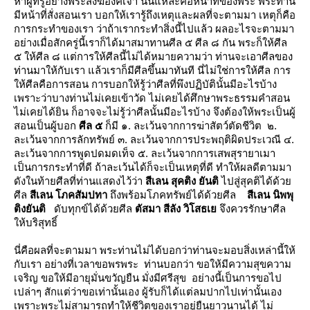
หาผู้ที่รู้อย่างพระสงฆ์องค์เจ้า นั่นแหละคือหน้าที่ของพระ พระท่าน
มีหน้าที่สั่งสอนเรา บอกให้เรารู้ถึงเหตุและผลที่จะตามมา เหตุก็คือ
การกระทำของเรา ว่าถ้าเรากระทำสิ่งนี้ไปแล้ว ผลอะไรจะตามมา
อย่างเมื่อสักครู่นี้เราก็ได้มาสมาทานศีล ๕ ศีล ๘ กัน พระก็ให้ศีล
๕ ให้ศีล ๘ แต่การให้ศีลนี้ไม่ได้หมายความว่า ท่านจะเอาศีลของ
ท่านมาให้กับเรา แล้วเราก็มีศีลขึ้นมาทันที นี่ไม่ใช่การให้ศีล การ
ห้ศีลคือการสอน การบอกให้รู้ว่าศีลที่พึงปฏิบัตินั้นมีอะไรบ้าง
เพราะว่าบางท่านไม่เคยเข้าวัด ไม่เคยได้ศึกษาพระธรรมคำสอน
ไม่เคยได้ยิน ก็อาจจะไม่รู้ว่าศีลนั้นมีอะไรบ้าง จึงต้องให้พระเป็นผู้
สอนเป็นผู้บอก
ศีล ๕
ก็มี ๑. ละเว้นจากการฆ่าสัตว์ตัดชีวิต ๒.
ละเว้นจากการลักทรัพย์ ๓. ละเว้นจากการประพฤติผิดประเวณี ๔.
ละเว้นจากการพูดปดมดเท็จ ๕. ละเว้นจากการเสพสุรายาเมา
เป็นการกระทำที่ดี ถ้าละเว้นได้ก็จะเป็นเหตุที่ดี ทำให้ผลดีตามมา
ดังในท้ายศีลที่ท่านแสดงไว้ว่า
สีเลน สุคติง ยันติ
ไปสู่สุคติได้ด้ว
ศีล
สีเลน โภคสัมปทา
ถึงพร้อมโภคทรัพย์ได้ด้วยศีล
สีเลน นิพพุ
ติงยันติ
ดับทุกข์ได้ด้วยศีล
ตัสมา สีลัง วิโสธเ
จึงควรรักษาศีล
ห้บริสุทธิ์
นี่คือผลที่จะตามมา พระท่านไม่ได้บอกว่าท่านจะมอบสิ่งเหล่านี้ให้
กับเรา อย่างที่เวลาขอพรพระ ท่านบอกว่า ขอให้มีความสุขความ
เจริญ ขอให้มีอายุมั่นขวัญยืน มั่งมีศรีสุข อย่างนี้เป็นการขอไป
เปล่าๆ สักแต่ว่าขอเท่านั้นเอง ผู้รับก็ได้แต่ลมปากไปเท่านั้นเอง
เพราะพระไม่สามารถทำให้ชีวิตของเราอยู่ยืนยาวนานได้ ไม่