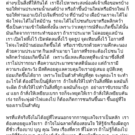
ต่างๆเป็นสิ่งที่ให้กันได้ เราจึงไปหาพระสงฆ์องค์เจ้าเพื่อขอพรบ้าง
ขอให้ท่านประพรมน้ำมนต์บ้าง หรือถ้าขึ้นบ้านใหม่หรือมีรถใหม่ ก็
ขอให้ท่านเอาแป้งไปเจิมที่รถบ้าง ที่บ้านบ้าง เผื่อบ้านเราจะได้ไม่
พัง ไฟจะได้ไม่ไหม้บ้าน รถจะได้ไม่ไปชนกับเขาหรือพลิกคว่ำ
ซึ่งเป็นความเข้าใจผิดทั้งนั้น เพราะว่าเหตุการณ์ที่จะเกิดขึ้นได้นั้น
มันเกิดจากการกระทำของเรา ถ้าเราประมาท ไม่คอยดูแลบ้าน
เรา เปิดไฟทิ้งไว้ เปิดพัดลมทิ้งไว้ จุดธูป จุดเทียนทิ้งไว้ โอกาสที่
ไฟจะไหม้บ้านย่อมเกิดขึ้นได้ หรือเราขับรถด้วยความคึกคะนอง
ด้วยความประมาท กินเหล้าเมายา โอกาสที่รถจะต้องไปชน ไป
พลิกคว่ำย่อมเกิดขึ้นได้ เพราะนี่แหละคือเหตุที่จะนำมาซึ่งสิ่งที่
เราไม่ปรารถนา คือความประมาทขาดสตินั่นเอง แต่ถ้าเรามี
ความระมัดระวัง มีสติคอยดูแลควบคุมใจเราอยู่เสมอ อุบัติเหตุ
่อมเกิดขึ้นได้ยาก เพราะใจเป็นตัวสำคัญที่สุด จะพูดอะไร จะทำ
อะไรได้ ต้องมีใจเป็นผู้สั่งการ ถ้าใจสั่งให้ไปทำในสิ่งที่ผิด ผลมันก็
จะผิด ถ้าสั่งให้ไปทำในสิ่งที่ถูก ผลมันก็จะถูก อย่างเราขับรถมาถึง
๔ แยก ถ้าสั่งให้เหยียบเบรก รถก็จะหยุดให้เรา ถ้าสั่งให้เหยียบคัน
เร่ง รถก็จะพุ่งฝ่าไฟแดงไป ก็ต้องเกิดการชนกันขึ้นมา ขึ้นอยู่ที่ใจ
ของเราเป็นสำคัญ
พรที่แท้จริงจึงไม่ได้อยู่ที่ไหนนอกจากการดูแลใจเราเป็นหลัก เรา
ต้องคอยดูแลใจเรา ถ้าใจไม่ฉลาดก็ต้องสอนใจ ให้รู้จักเรื่องผิดถูก
ดีชั่ว เรื่องบาป บุญ คุณ โทษ เรื่องที่ควร ที่ไม่ควร ถ้าไม่รู้ก็ต้องไป