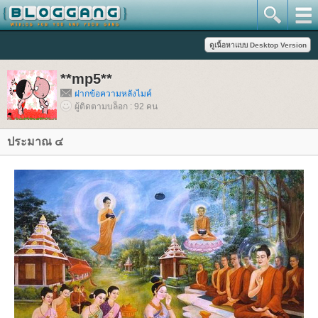
**mp5**
ฝากข้อความหลังไมค์
ผู้ติดตามบล็อก : 92 คน
ประมาณ ๔