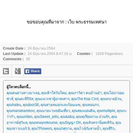
ขอขอบคุณที่มาจาก : เว็บ พระธรรมเทศนา
Create Date :
24 มิถุนายน 2564
Last Update :
24 มิถุนายน 2564 8:47:16 น.
Counter :
1828 Pageviews.
Comments :
28
ผู้โหวตบล็อกนี้...
คุณคนผ่านทางมาเจอ
,
คุณฟ้าใสวันใหม่
,
คุณภาวิดา คนบ้านป่า
,
คุณโอน่าจอม
ซ่าส์
,
คุณตะลีกีปัส
,
คุณแมวเซาผู้น่าสงสาร
,
คุณThe Kop Civil
,
คุณทนายอ้วน
,
คุณhaiku
,
คุณtoor36
,
คุณสายหมอกและก้อนเมฆ
,
คุณหอมกร
,
คุณmariabamboo
,
คุณนายแว่นขยันเที่ยว
,
คุณสองแผ่นดิน
,
คุณmultiple
,
คุณกะ
ว่าก๋า
,
คุณunitan
,
คุณSweet_pills
,
คุณkatoy
,
คุณทุเรียนกวน ป่วนรัก
,
คุณ
อาจารย์สุวิมล
,
คุณnewyorknurse
,
คุณปัญญา Dh
,
คุณจันทราน็อคเทิร์น
,
คุณ
ซองขาวเบอร์ 9
,
คุณ7Flowers
,
คุณปรศุราม
,
คุณไวน์กับสายน้ำ
,
คุณชีริว
,