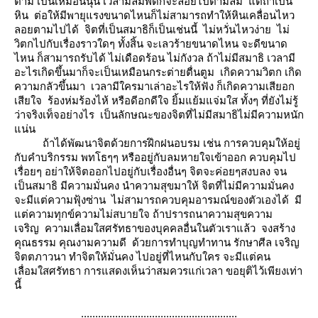
ตาม เป็นเหมือนนุ่น เวลามีลมพัดก็จะลอยไปตามลม แต่ถ้าเป็น
หิน ต่อให้มีพายุแรงขนาดไหนก็ไม่สามารถทำให้หินเคลื่อนไหว
ลอยตามไปได้ จิตที่เป็นสมาธิก็เป็นเช่นนี้ ไม่หวั่นไหวง่าย ไม่
วิตกไปกับเรื่องราวใดๆ ทั้งสิ้น จะเลวร้ายขนาดไหน จะดีขนาด
ไหน ก็สามารถรับได้ ไม่เดือดร้อน ไม่กังวล ถ้าไม่มีสมาธิ เวลามี
อะไรเกิดขึ้นมาก็จะเป็นเหมือนกระต่ายตื่นตูม เกิดความวิตก เกิด
ความกลัวขึ้นมา เวลามีใครมาเล่าอะไรให้ฟัง ก็เกิดความเสียอก
เสียใจ ร้องห่มร้องไห้ หรือดีอกดีใจ ยิ้มแย้มแจ่มใส ทั้งๆ ที่ยังไม่รู้
ว่าจริงเท็จอย่างไร เป็นลักษณะของจิตที่ไม่มีสมาธิไม่มีความหนัก
น่น
ถ้าได้พัฒนาจิตด้วยการฝึกฝนอบรม เช่น การควบคุมให้อยู่
กับคำบริกรรม พทโธๆๆ หรืออยู่กับลมหายใจเข้าออก ควบคุมไป
เรื่อยๆ อย่าให้จิตออกไปอยู่กับเรื่องอื่นๆ จิตจะค่อยๆสงบลง จน
เป็นสมาธิ มีความมั่นคง นำความสุขมาให้ จิตที่ไม่มีความมั่นคง
จะมีแต่ความฟุ้งซ่าน ไม่สามารถควบคุมอารมณ์ของตัวเองได้ มี
ต่ความทุกข์ความไม่สบายใจ ถ้าปรารถนาความสุขความ
เจริญ ความเลื่อมใสศรัทธาของบุคคลอื่นในตัวเราแล้ว จงสร้าง
คุณธรรม คุณงามความดี ด้วยการทำบุญทำทาน รักษาศีล เจริญ
จิตตภาวนา ทำจิตให้มั่นคง ไปอยู่ที่ไหนกับใคร จะมีแต่คน
เลื่อมใสศรัทธา การแสดงเห็นว่าสมควรแก่เวลา ขอยุติไว้เพียงเท่า
นี้
.......................................................