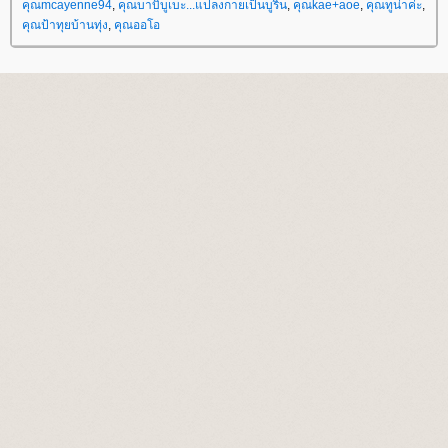
คุณmcayenne94
,
คุณบาบิบูเบะ...แปลงกายเป็นบูริน
,
คุณkae+aoe
,
คุณทูน่าค่ะ
,
คุณป้าทุยบ้านทุ่ง
,
คุณออโอ