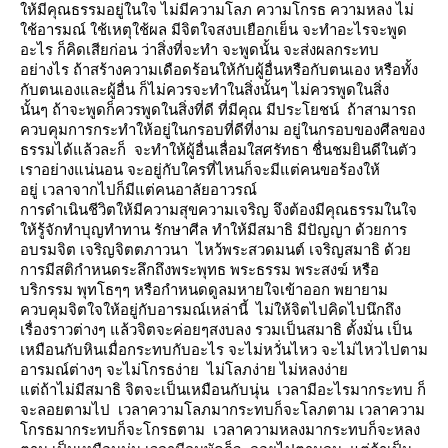
ห้มีคุณธรรมอยู่ในใจ ไม่มีความโลภ ความโกรธ ความหลง ไม่
ช้อารมณ์ ใช้เหตุใช้ผล มีจิตใจสงบเยือกเย็น จะทำอะไรจะพูด
อะไร ก็คิดเสียก่อน ว่าสิ่งที่จะทำ จะพูดนั้น จะส่งผลกระทบ
อย่างไร ถ้าสร้างความเดือดร้อนให้กับผู้อื่นหรือกับตนเอง หรือทั้ง
กับตนเองและผู้อื่น ก็ไม่ควรจะทำในสิ่งนั้นๆ ไม่ควรพูดในสิ่ง
นั้นๆ ถ้าจะพูดก็ควรพูดในสิ่งที่ดี ที่มีคุณ มีประโยชน์ ถ้าสามารถ
ควบคุมการกระทำให้อยู่ในกรอบที่ดีที่งาม อยู่ในกรอบของศีลของ
ธรรมได้แล้วละก็ จะทำให้ผู้อื่นเลื่อมใสศรัทธา ชื่นชมยินดีในตัว
เราอย่างแน่นอน จะอยู่กับใครที่ไหนก็จะมีแต่คนขอร้องให้
อยู่ เวลาจากไปก็มีแต่คนอาลัยอาวรณ์
การดำเนินชีวิตให้มีความสุขความเจริญ จึงต้องมีคุณธรรมในใจ
ห้รู้จักทำบุญทำทาน รักษาศีล ทำให้มีสมาธิ มีปัญญา ด้วยการ
อบรมจิต เจริญจิตตภาวนา ไหว้พระสวดมนต์ เจริญสมาธิ ด้ว
การมีสติกำหนดระลึกถึงพระพุทธ พระธรรม พระสงฆ์ หรือ
บริกรรม พุทโธๆๆ หรือกำหนดดูลมหายใจเข้าออก พยายาม
ควบคุมจิตใจให้อยู่กับอารมณ์เหล่านี้ ไม่ให้จิตไปคิดไปนึกถึง
เรื่องราวต่างๆ แล้วจิตจะค่อยๆสงบลง รวมเป็นสมาธิ ตั้งมั่น เป็น
เหมือนกับหินเมื่อกระทบกับอะไร จะไม่หวั่นไหว จะไม่ไหวไปตาม
อารมณ์ต่างๆ จะไม่โกรธง่าย ไม่โลภง่าย ไม่หลงง่า
ต่ถ้าไม่มีสมาธิ จิตจะเป็นเหมือนกับนุ่น เวลามีอะไรมากระทบ ก็
จะลอยตามไป เวลาความโลภมากระทบก็จะโลภตาม เวลาความ
กรธมากระทบก็จะโกรธตาม เวลาความหลงมากระทบก็จะหลง