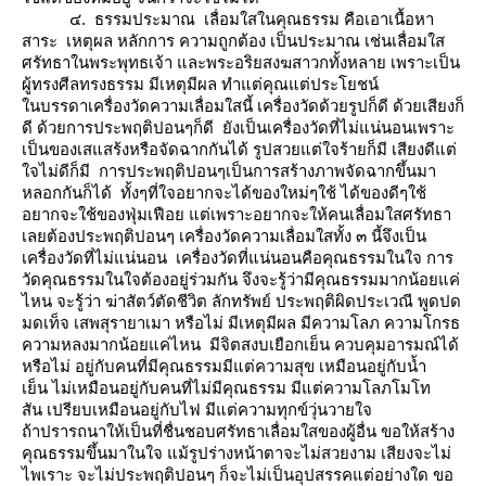
๔. ธรรมประมาณ เลื่อมใสในคุณธรรม คือเอาเนื้อหา
สาระ เหตุผล หลักการ ความถูกต้อง เป็นประมาณ เช่นเลื่อมใส
ศรัทธาในพระพุทธเจ้า และพระอริยสงฆสาวกทั้งหลาย เพราะเป็น
ผู้ทรงศีลทรงธรรม มีเหตุมีผล ทำแต่คุณแต่ประโยชน์
นบรรดาเครื่องวัดความเลื่อมใสนี้ เครื่องวัดด้วยรูปก็ดี ด้วยเสียงก็
ดี ด้วยการประพฤติปอนๆก็ดี ยังเป็นเครื่องวัดที่ไม่แน่นอนเพราะ
เป็นของเสแสร้งหรือจัดฉากกันได้ รูปสวยแต่ใจร้ายก็มี เสียงดีแต่
จไม่ดีก็มี การประพฤติปอนๆเป็นการสร้างภาพจัดฉากขึ้นมา
หลอกกันก็ได้ ทั้งๆที่ใจอยากจะได้ของใหม่ๆใช้ ได้ของดีๆใช้
อยากจะใช้ของฟุ่มเฟือย แต่เพราะอยากจะให้คนเลื่อมใสศรัทธา
เลยต้องประพฤติปอนๆ เครื่องวัดความเลื่อมใสทั้ง ๓ นี้จึงเป็น
เครื่องวัดที่ไม่แน่นอน เครื่องวัดที่แน่นอนคือคุณธรรมในใจ การ
วัดคุณธรรมในใจต้องอยู่ร่วมกัน จึงจะรู้ว่ามีคุณธรรมมากน้อยแค่
ไหน จะรู้ว่า ฆ่าสัตว์ตัดชีวิต ลักทรัพย์ ประพฤติผิดประเวณี พูดปด
มดเท็จ เสพสุรายาเมา หรือไม่ มีเหตุมีผล มีความโลภ ความโกรธ
ความหลงมากน้อยแค่ไหน มีจิตสงบเยือกเย็น ควบคุมอารมณ์ได้
หรือไม่ อยู่กับคนที่มีคุณธรรมมีแต่ความสุข เหมือนอยู่กับน้ำ
เย็น ไม่เหมือนอยู่กับคนที่ไม่มีคุณธรรม มีแต่ความโลภโมโท
สัน เปรียบเหมือนอยู่กับไฟ มีแต่ความทุกข์วุ่นวายใจ
ถ้าปรารถนาให้เป็นที่ชื่นชอบศรัทธาเลื่อมใสของผู้อื่น ขอให้สร้าง
คุณธรรมขึ้นมาในใจ แม้รูปร่างหน้าตาจะไม่สวยงาม เสียงจะไม่
ไพเราะ จะไม่ประพฤติปอนๆ ก็จะไม่เป็นอุปสรรคแต่อย่างใด ขอ