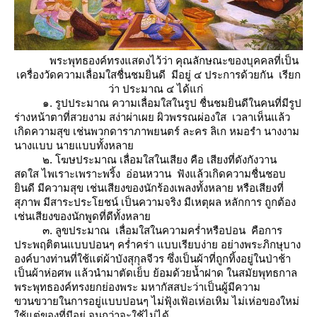
พระพุทธองค์ทรงแสดงไว้ว่า คุณลักษณะของบุคคลที่เป็น
เครื่องวัดความเลื่อมใสชื่นชมยินดี มีอยู่ ๔ ประการด้วยกัน เรียก
ว่า ประมาณ ๔ ได้แก่
๑. รูปประมาณ ความเลื่อมใสในรูป ชื่นชมยินดีในคนที่มีรูป
ร่างหน้าตาที่สวยงาม สง่าผ่าเผย ผิวพรรณผ่องใส เวลาเห็นแล้ว
เกิดความสุข เช่นพวกดาราภาพยนตร์ ละคร ลิเก หมอรำ นางงาม
นางแบบ นายแบบทั้งหลา
๒. โฆษประมาณ เลื่อมใสในเสียง คือ เสียงที่ดังกังวาน
สดใส ไพเราะเพราะพริ้ง อ่อนหวาน ฟังแล้วเกิดความชื่นชอบ
ินดี มีความสุข เช่นเสียงของนักร้องเพลงทั้งหลาย หรือเสียงที่
สุภาพ มีสาระประโยชน์ เป็นความจริง มีเหตุผล หลักการ ถูกต้อง
เช่นเสียงของนักพูดที่ดีทั้งหลา
๓. ลูขประมาณ เลื่อมใสในความคร่ำหรือปอน คือการ
ประพฤติตนแบบปอนๆ คร่ำคร่า แบบเรียบง่าย อย่างพระภิกษุบาง
องค์บางท่านที่ใช้แต่ผ้าบังสุกุลจีวร ซึ่งเป็นผ้าที่ถูกทิ้งอยู่ในป่าช้า
เป็นผ้าห่อศพ แล้วนำมาตัดเย็บ ย้อมด้วยน้ำฝาด ในสมัยพุทธกาล
พระพุทธองค์ทรงยกย่องพระ มหากัสสปะว่าเป็นผู้มีความ
ขวนขวายในการอยู่แบบปอนๆ ไม่ฟุ้งเฟ้อเห่อเหิม ไม่เห่อของใหม่
ช้แต่ของที่มีอยู่ จนกว่าจะใช้ไม่ได้