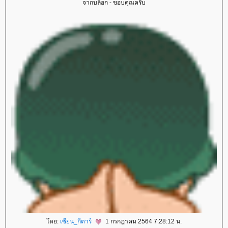
จากบล็อก - ขอบคุณครับ
ดย:
เซียน_กีตาร์
1 กรกฎาคม 2564 7:28:12 น.