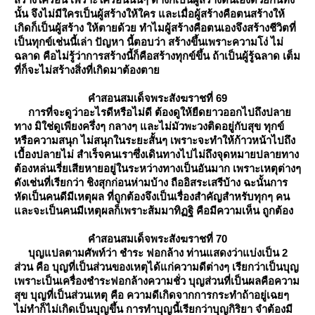
นั้น จึงไม่มีใครเป็นผู้สร้างให้ใคร และเมื่อผู้สร้างคือตนสร้างให้
เกิดก็เป็นผู้สร้าง ให้ตายด้วย ทำไมผู้สร้างคือตนเองจึงสร้างชีวิตที่
เป็นทุกข์เช่นนี้เล่า ปัญหา นี้ตอบว่า สร้างขึ้นเพราะความโง่ ไม่
ฉลาด คือไม่รู้ว่าการสร้างนี้ก็คือสร้างทุกข์ขึ้น ถ้าเป็นผู้รู้ฉลาด เต็ม
ที่ก็จะไม่สร้างสิ่งที่เกิดมาต้องตา
คำสอนสมเด็จพระสังฆราชที่ 69
การที่จะดูว่าอะไรดีหรือไม่ดี ต้องดูให้ยืดยาวออกไปถึงปลา
ทาง มิใช่ดูเพียงครึ่งๆ กลางๆ และไม่มัวพะวงติดอยู่กับสุข ทุกข์
หรือความสนุก ไม่สนุกในระยะสั้นๆ เพราะจะทำให้ก้าวหน้าไปถึง
เบื้องปลายไม่ สำเร็จคนเราซึ่งเดินทางไปไม่ถึงจุดหมายปลายทาง
ต้องหล่นเรี่ยเสียหายอยู่ในระหว่างทางเป็นอันมาก เพราะเหตุต่างๆ
ดังเช่นที่เรียกว่า ชิงสุกก่อนห่ามบ้าง ถืออิสระเสรีบ้าง ฉะนั้นการ
หัดเป็นคนดีมีเหตุผล ที่ถูกต้องจึงเป็นเรื่องสำคัญสำหรับทุกๆ คน
ละจะเป็นคนมีเหตุผลก็เพราะส้มมาทิฏฐิ คือมีความเห็น ถูกต้อง
คำสอนสมเด็จพระสังฆราชที่ 70
บุญแปลตามศัพท์ว่า ชำระ ฟอกล้าง ท่านแสดงว่าแบ่งเป็น 2
ส่วน คือ บุญที่เป็นส่วนของเหตุได้แก่ความดีต่างๆ เรียกว่าเป็นบุญ
เพราะเป็นเครื่องชำระฟอกล้างความชั่ว บุญส่วนที่เป็นผลคือความ
สุข บุญที่เป็นส่วนเหตุ คือ ความดีเกิดจากการกระทำถ้าอยู่เฉยๆ
ไม่ทำก็ไม่เกิดเป็นบุญขึ้น การทำบุญนี้เรียกว่าบุญกิริยา จำต้องมี