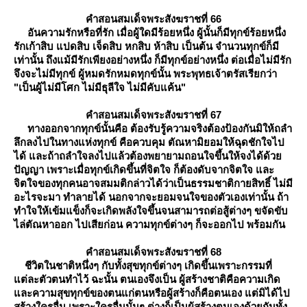
คำสอนสมเด็จพระสังฆราชที่ 66
อันความรักหรือที่รัก เมื่อผู้ใดมีร้อยหนึ่ง ผู้นั้นก็มีทุกข์ร้อยหนึ่ง
รักเก้าสิบ แปดสิบ เจ็ดสิบ หกสิบ ห้าสิบ เป็นต้น จำนวนทุกข์ก็มี
เท่านั้น ถึงแม้มีรักเพียงอย่างหนึ่ง ก็มีทุกข์อย่างหนึ่ง ต่อเมื่อไม่มีรัก
จึงจะไม่มีทุกข์ ผู้หมดรักหมดทุกข์นั้น พระพุทธเจ้าตรัสเรียกว่า
"เป็นผู้ไม่มีโศก ไม่มีธุลีใจ ไม่มีคับแค้น"
คำสอนสมเด็จพระสังฆราชที่
67
ทางออกจากทุกข์นั้นคือ ต้องรับรู้ความจริงต้องป้องกันมิให้ถลำ
ลึกลงไปในทางแห่งทุกข์ คือควบคุม ตัณหามิยอมให้ฉุดชักใจไป
ได้ และถ้าถลำใจลงไปแล้วต้องพยายามถอนใจขึ้นให้จงได้ด้ว
ปัญญา เพราะเมื่อทุกข์เกิดขึ้นที่จิตใจ ก็ต้องดับจากจิตใจ และ
จิตใจของทุกคนอาจสมมติกล่าวได้ว่าเป็นธรรมชาติกายสิทธิ์ ไม่มี
อะไรจะมา ทำลายได้ นอกจากจะยอมจนใจของตัวเองเท่านั้น ถ้า
ทำใจให้เข้มแข็งก็จะเกิดพลังใจขึ้นจนสามารถต่อสู้ต่างๆ ขจัดขับ
ไล่ตัณหาออก ไปเสียก่อน ความทุกข์ต่างๆ ก็จะออกไป พร้อมกัน
คำสอนสมเด็จพระสังฆราชที่ 68
ชีวิตในชาติหนึ่งๆ กับทั้งสุขทุกข์ต่างๆ เกิดขึ้นเพราะกรรมที่
ต่ละตัวตนทำไว้ ฉะนั้น ตนเองจึงเป็น ผู้สร้างชาติคือความเกิด
ละความสุขทุกข์ของตนแก่ตนหรือผู้สร้างก็คือตนเอง แต่มิได้ไป
สร้างใครอื่น เพราะใครอื่นนั้นๆ ต่างก็เป็นผู้สร้างตนเองด้วยกันทั้ง