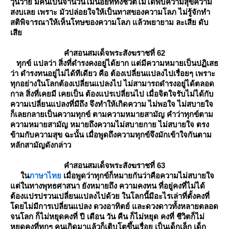
วุ่นวาย มีคนเป็นจำนวนไม่น้อยที่ทั้งชีวิตไม่ได้พบความสุขความ
สงบเลย เพราะ มัวปล่อยใจให้เป็นทาสของความโลภ ไม่รู้จักทำ
สติพิจารณาให้เห็นโทษของความโลภ แล้วพยายาม ละเสีย ดับ
เสี
คำสอนสมเด็จพระสังฆราชที่
62
ทุกข์ แปลว่า สิ่งที่ดำรงคงอยู่ได้ยาก แต่มีความหมายเป็นปฏิเสธ
ว่า ดำรงทนอยู่ไม่ได้ทีเดียว คือ ต้องเปลี่ยนแปลงไปเรื่อยๆ เพราะ
ทุกอย่างในโลกต้องเปลี่ยนแปลงไป ไม่สามารถดำรงอยู่ได้ตลอด
กาล สิ่งที่เคยมี เคยเป็น ต้องแปรเปลี่ยนไป เมื่อจิตใจรับไม่ได้กับ
ความเปลี่ยนแปลงที่มีถึง จึงทำให้เกิดความ ไม่พอใจ ไม่สบายใจ
ก็เลยกลายเป็นความทุกข์ ตามความหมายสามัญ คำว่าทุกข์ตาม
ความหมายสามัญ หมายถึงความไม่สบายกาย ไม่สบายใจ ตรง
ข้ามกับความสุข ฉะนั้น เมื่อพูดถึงความทุกข์จึงมักเข้าใจกันตาม
หลักสามัญดังกล่าว
คำสอนสมเด็จพระสังฆราชที่ 63
น
ภาษาไท
เมื่อพูดว่าทุกข์ก็หมายกันว่าคือความไม่สบายใจ
ต่ในทางพุทธศาสนา ยังหมายถึง ความคงทน ที่อยู่คงที่ไม่ได้
ต้องแปรปรวนเปลี่ยนแปลงไปด้วย ในโลกนี้มีอะไรเล่าที่ตั้งคงที่
ดยไม่มีการเปลี่ยนแปลง ดวงอาทิตย์ และดวงดาวทั้งหลายตลอด
จนโลก ก็ไม่หยุดคงที่ ปี เดือน วัน คืน ก็ไม่หยุด คงที่ ชีวิตก็ไม่
หยุดคงที่ทุกๆ คนเกิดมาแล้วก็เติบโตขึ้นเรื่อย เป็นเด็กเล็ก เด็ก