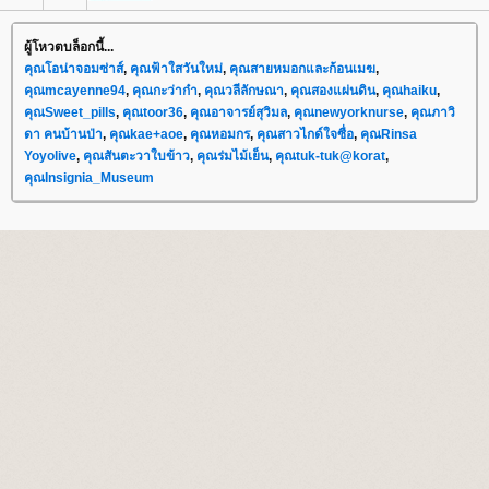
ผู้โหวตบล็อกนี้...
คุณโอน่าจอมซ่าส์
,
คุณฟ้าใสวันใหม่
,
คุณสายหมอกและก้อนเมฆ
,
คุณmcayenne94
,
คุณกะว่าก๋า
,
คุณวลีลักษณา
,
คุณสองแผ่นดิน
,
คุณhaiku
,
คุณSweet_pills
,
คุณtoor36
,
คุณอาจารย์สุวิมล
,
คุณnewyorknurse
,
คุณภาวิ
ดา คนบ้านป่า
,
คุณkae+aoe
,
คุณหอมกร
,
คุณสาวไกด์ใจซื่อ
,
คุณRinsa
Yoyolive
,
คุณสันตะวาใบข้าว
,
คุณร่มไม้เย็น
,
คุณtuk-tuk@korat
,
คุณInsignia_Museum