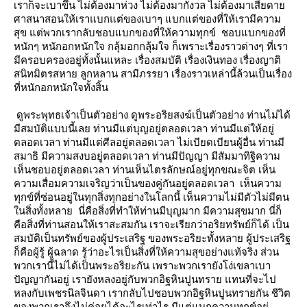
เราก็จะเบาขึ้น ไม่ต้องมาห่วง ไม่ต้องมากังวล ไม่ต้องมาเสียดา
ศาสนาสอนให้เราแบกแต่ของเบาๆ แบกแต่ของที่ให้เรามีความ
สุข แต่พวกเรากลับชอบแบกของที่ให้ความทุกข์ ชอบแบกของที่
หนักๆ หนักอกหนักใจ กลุ้มอกกลุ้มใจ ก็เพราะเรื่องราวต่างๆ ที่เรา
มีครอบครองอยู่ทั้งนั้นแหละ เรื่องสมบัติ เรื่องเงินทอง เรื่องญาติ
สนิทมิตรสหาย ลูกหลาน สามีภรรยา เรื่องราวเหล่านี้ล้วนเป็นเรื่อง
ที่หนักอกหนักใจทั้งสิ้น
ดูพระพุทธเจ้าเป็นตัวอย่าง ดูพระอริยสงฆ์เป็นตัวอย่าง ท่านไม่ได้
มีสมบัติแบบนี้เลย ท่านมีแต่บุญอยู่ตลอดเวลา ท่านมีแต่ให้อยู่
ตลอดเวลา ท่านมีแต่ศีลอยู่ตลอดเวลา ไม่เบียดเบียนผู้อื่น ท่านมี
สมาธิ มีความสงบอยู่ตลอดเวลา ท่านมีปัญญา มีสัมมาทิฐิความ
เห็นชอบอยู่ตลอดเวลา ท่านเห็นไตรลักษณ์อยู่ทุกขณะจิต เห็น
ความเสื่อมความเจริญว่าเป็นของคู่กันอยู่ตลอดเวลา เห็นความ
ทุกข์ที่ซ่อนอยู่ในทุกสิ่งทุกอย่างในโลกนี้ เห็นความไม่มีตัวไม่มีตน
นสิ่งทั้งหลาย นี่คือสิ่งที่ทำให้ท่านมีบุญมาก มีความสุขมาก นี่ก็
คือสิ่งที่ท่านสอนให้เราสะสมกัน เราจะเรียกว่าอริยทรัพย์ก็ได้ เป็น
สมบัติเป็นทรัพย์ของผู้ประเสริฐ ของพระอริยะทั้งหลาย ผู้ประเสริฐ
ก็คือผู้รู้ ผู้ฉลาด รู้ว่าอะไรเป็นสิ่งที่ให้ความสุขอย่างแท้จริง ส่วน
พวกเรานี้ไม่ได้เป็นพระอริยะกัน เพราะพวกเรายังโง่เขลาเบา
ปัญญากันอยู่ เรายังหลงอยู่กับพวกอิฐหินปูนทราย แทนที่จะไป
หลงกับเพชรนิลจินดา เรากลับไปชอบพวกอิฐหินปูนทรายกัน ชีวิต
ของพวกเราจึงไม่ค่อยได้อะไรเท่าไร มีแต่แบกความทุกข์อยู่