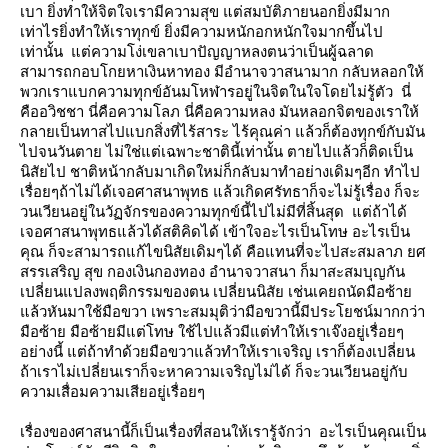
เบา ยิ่งทำให้จิตใจเรามีความสุข แต่สมบัติภายนอกยิ่งมีมาก
เท่าไรยิ่งทำให้เราทุกข์ ยิ่งมีความหนักอกหนักใจมากขึ้นไป
เท่านั้น แต่ความโง่เขลาเบาปัญญาหลงตนว่าเป็นผู้ฉลาด
สามารถกอบโกยหาเงินหาทอง มีอำนาจวาสนามาก กลับหลอกให้
พวกเราแบกความทุกข์อันมโหฬารอยู่ในจิตในใจโดยไม่รู้ตัว นี่
คืออวิชชา นี่คือความโลภ นี่คือความหลง มันหลอกจิตของเราให้
กลายเป็นทาสไปแบกสิ่งที่ไร้สาระ ไร้คุณค่า แล้วก็ต้องทุกข์กับมัน
ไปจนวันตาย ไม่ใช่แต่เฉพาะชาตินี้เท่านั้น ตายไปแล้วก็ติดเป็น
นิสัยไป ชาติหน้ากลับมาเกิดใหม่ก็กลับมาทำอย่างเดิมๆอีก ทำไป
เรื่อยๆถ้าไม่ได้เจอศาสนาพุทธ แล้วเกิดศรัทธาก็จะไม่รู้เรื่อง ก็จะ
วนเวียนอยู่ในวัฏจักรของความทุกข์นี้ไปไม่มีที่สิ้นสุด แต่ถ้าได้
เจอศาสนาพุทธแล้วได้สติคิดได้ เข้าใจอะไรเป็นโทษ อะไรเป็น
คุณ ก็จะสามารถแก้ไขนิสัยเดิมๆได้ คือแทนที่จะไปสะสมลาภ ยศ
สรรเสริญ สุข กองเงินกองทอง อำนาจวาสนา ก็มาสะสมบุญกัน
เปลี่ยนแปลงพฤติกรรมของตน เปลี่ยนนิสัย เช่นเคยถนัดมือซ้า
ล้วหันมาใช้มือขวา เพราะสมมุติว่ามือขวานี้มีประโยชน์มากกว่า
มือซ้าย มือซ้ายมีแต่โทษ ใช้ไปแล้วมีแต่ทำให้เราเจ๊งอยู่เรื่อยๆ
อย่างนี้ แต่ถ้าทำด้วยมือขวาแล้วทำให้เราเจริญ เราก็ต้องเปลี่ยน
ถ้าเราไม่เปลี่ยนเราก็จะหาความเจริญไม่ได้ ก็จะวนเวียนอยู่กับ
ความเสื่อมความเสียอยู่เรื่อยๆ
เรื่องของศาสนานี้ก็เป็นเรื่องที่สอนให้เรารู้จักว่า อะไรเป็นคุณเป็น