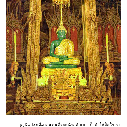
บุญนี่แปลกมีมากแทนที่จะหนักกลับเบา ยิ่งทำให้จิตใจเรา