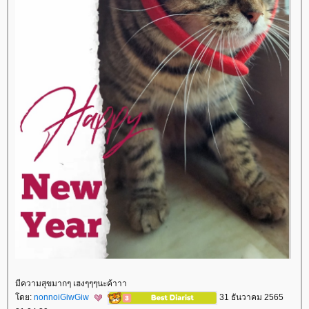
มีความสุขมากๆ เฮงๆๆๆนะค้าาา
ดย:
nonnoiGiwGiw
31 ธันวาคม 2565