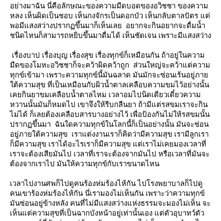
อย่างมาฉัน นี่คือลักษณะของความมืดบอดของอวิชชา ของความ
หลง เห็นผิดเป็นชอบ เห็นกงจักรเป็นดอกบัว เห็นกลับตาลปัตร แต่
พอมีแสงสว่างปรากฏขึ้นมาก็เห็นเลย อยากจะกินอยากจะดื่มน้ำ
ชนิดไหนก็สามารถหยิบขึ้นมาดื่มได้ เห็นชัดเจน เพราะมีแสงสว่าง
เรื่องบาป เรื่องบุญ เรื่องสุข เรื่องทุกข์ก็เหมือนกัน ถ้าอยู่ในความ
มืดของโมหะอวิชชาก็จะคว้าผิดคว้าถูก ส่วนใหญ่จะคว้าแต่ความ
ทุกข์เข้ามา เพราะความทุกข์นี้มันฉลาด มันมักจะซ่อนเร้นอยู่ภา
ต้ความสุข ที่เป็นเหมือนกับผิวน้ำตาลเคลือบความขมไว้อย่างนั้น
เคยกินยาขมเคลือบน้ำตาลไหม เวลาอมไปนิดเดียวเดี๋ยวความ
หวานนั้นมันก็หมดไป เขาจึงให้รีบกลืนยา ถ้ามีแต่รสขมเราจะกิน
ไม่ได้ ก็เลยต้องเคลือบสารบางอย่างไว้ เพื่อป้องกันไม่ให้รสขมนั้น
ปรากฏขึ้นมา ฉันใดความทุกข์ในโลกนี้ก็เป็นอย่างนั้น มันจะซ่อน
อยู่ภายใต้ความสุข เราแต่งงานเราก็คิดว่ามีความสุข เรามีลูกเรา
ก็มีความสุข เราได้อะไรเราก็มีความสุข แต่เราไม่เคยมองเวลาที่
เราจะต้องเสียมันไป เวลาที่เราจะต้องจากมันไป หรือเวลาที่มันจะ
ต้องจากเราไป มันให้ความทุกข์กับเราขนาดไหน
เวลาไปงานศพก็ไปดูคนร้องห่มร้องไห้กัน ไปโรงพยาบาลก็ไปดู
คนเขาร้องห่มร้องไห้กัน นี่เรามองไม่เห็นกัน เพราะว่าความทุกข์
มันซ่อนอยู่ข้างหลัง คนที่ไม่มีแสงสว่างแห่งธรรมจะมองไม่เห็น จะ
เห็นแต่ความสุขที่เป็นฉากบังหน้าอยู่เท่านั้นเอง แต่ตัวอุบาทว์ตัว