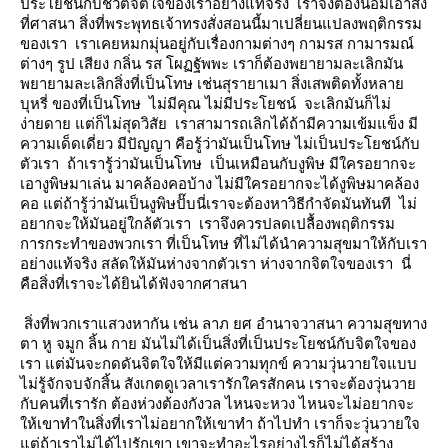
ประโยชน์กับชีวิตจิตใจของเราอย่างแท้จริง เราจึงต้องน้อมเอาสิ่ง
ที่ศาสนา สิ่งที่พระพุทธเจ้าทรงสั่งสอนนี้มาเปลี่ยนแปลงพฤติกรรม
ของเรา เราเคยหมกมุ่นอยู่กับเรื่องกามต่างๆ กามรส กามารมณ์
ต่างๆ รูป เสียง กลิ่น รส โผฏฐัพพะ เราก็ต้องพยายามละเลิกมัน
พยายามละเลิกสิ่งที่เป็นโทษ เช่นสุรายาเมา สิ่งเสพติดทั้งหลา
บุหรี่ ของที่เป็นโทษ ไม่มีคุณ ไม่มีประโยชน์ จะเลิกมันก็ไม่
ง่ายดาย แต่ก็ไม่สุดวิสัย เราสามารถเลิกได้ถ้ามีความเข้มแข็ง มี
ความเด็ดเดี่ยว มีปัญญา คือรู้ว่ามันเป็นโทษ ไม่เป็นประโยชน์กับ
ตัวเรา ถ้าเรารู้ว่ามันเป็นโทษ เป็นเหมือนกับงูพิษ มีใครอยากจะ
เอางูพิษมาเล่น มาคล้องคอบ้าง ไม่มีใครอยากจะได้งูพิษมาคล้อง
คอ แต่ถ้ารู้ว่ามันเป็นงูพิษปั๊บนี่เราจะต้องหาวิธีกำจัดมันทันที ไม่
อยากจะให้มันอยู่ใกล้ตัวเรา เราจึงควรปลดเปลื้องพฤติกรรม
การกระทำของพวกเรา ที่เป็นโทษ ที่ไม่ได้นำความสุขมาให้กับเรา
อย่างแท้จริง สลัดให้มันห่างจากตัวเรา ห่างจากจิตใจของเรา นี่
คือสิ่งที่เราจะได้ยินได้ฟังจากศาสนา
สิ่งที่พวกเราแสวงหากัน เช่น ลาภ ยศ อำนาจวาสนา ความสุขทาง
ตา หู จมูก ลิ้น กาย มันไม่ได้เป็นสิ่งที่เป็นประโยชน์กับจิตใจของ
เรา แต่มันจะกดดันจิตใจให้มีแต่ความทุกข์ ความวุ่นวายใจแบบ
ไม่รู้จักจบจักสิ้น สังเกตดูเวลาเรารักใครสักคน เราจะต้องวุ่นวา
กับคนที่เรารัก ต้องห่วงต้องกังวล ไหนจะหวง ไหนจะไม่อยากจะ
ห้เขาทำในสิ่งที่เราไม่อยากให้เขาทำ ถ้าไปทำ เราก็จะวุ่นวายใจ
ต่ถ้าเราไม่ได้ไปรักเขา เขาจะทำอะไรอย่างไรก็ไม่ได้สร้าง