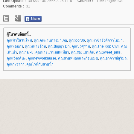
Last Update :
30 ธันวาคม 2565 8:26:11 น.
Counter :
1155 Pageviews.
Comments :
31
ผู้โหวตบล็อกนี้...
คุณฟ้าใสวันใหม่
,
คุณคนผ่านทางมาเจอ
,
คุณtoor36
,
คุณมาช้ายังดีกว่าไม่มา
,
คุณหอมกร
,
คุณทนายอ้วน
,
คุณปัญญา Dh
,
คุณปรศุราม
,
คุณThe Kop Civil
,
คุณ
เนินน้ำ
,
คุณhaiku
,
คุณนายแว่นขยันเที่ยว
,
คุณสองแผ่นดิน
,
คุณSweet_pills
,
คุณเริงฤดีนะ
,
คุณnewyorknurse
,
คุณสายหมอกและก้อนเมฆ
,
คุณอาจารย์สุวิมล
,
คุณกะว่าก๋า
,
คุณไวน์กับสายน้ำ