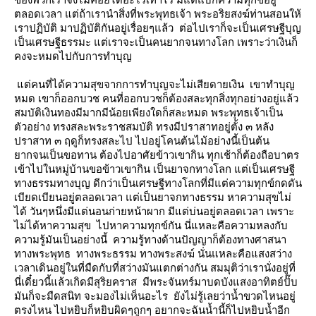
ตลอดเวลา แต่ถ้าเรานำสิ่งที่พระพุทธเจ้า พระอริยสงฆ์ท่านสอนให้
เราปฏิบัติ มาปฏิบัติกันอยู่เรื่อยๆแล้ว ต่อไปเราก็จะเป็นเศรษฐีบุญ
เป็นเศรษฐีธรรมะ แต่เราจะเป็นคนยากจนทางโลก เพราะว่าเงินก็
คงจะหมดไปกับการทำบุญ
ต่คนที่ได้ความสุขจากการทำบุญจะไม่เสียดายเงิน เขาทำบุญ
หมด เขาก็ออกบวช คนที่ออกบวชก็ต้องสละทุกสิ่งทุกอย่างอยู่แล้ว
สมบัติเงินทองมีมากมีน้อยเพียงใดก็สละหมด พระพุทธเจ้าเป็น
ตัวอย่าง ทรงสละพระราชสมบัติ ทรงมีปราสาทอยู่ตั้ง ๓ หลัง
ปราสาท ๓ ฤดูก็ทรงสละไป ไปอยู่โคนต้นไม้อย่างนี้เป็นต้น
ากจนเป็นขอทาน ต้องไปอาศัยข้าวเขากิน ทุกเช้าก็ต้องถือบาตร
เข้าไปในหมู่บ้านขอข้าวเขากิน เป็นยาจกทางโลก แต่เป็นเศรษฐี
ทางธรรมทางบุญ ดีกว่าเป็นเศรษฐีทางโลกที่มีแต่ความทุกข์กดดัน
เบียดเบียนอยู่ตลอดเวลา แต่เป็นยาจกทางธรรม หาความสุขไม่
ได้ วันๆหนึ่งมีแต่นอนก่ายหน้าผาก มีแต่บ่นอยู่ตลอดเวลา เพราะ
ไม่ได้หาความสุข ไปหาความทุกข์กัน นี่แหละคือความหลงกับ
ความรู้มันเป็นอย่างนี้ ความรู้ทางด้านปัญญาก็ต้องทางศาสนา
ทางพระพุทธ ทางพระธรรม ทางพระสงฆ์ นั่นแหละคือแสงสว่าง
เวลาเดินอยู่ในที่มืดกับที่สว่างมันแตกต่างกัน สมมุติว่าเรานั่งอยู่ที่
นี่เดี๋ยวนี้แล้วเกิดมีสุริยคราส มีพระจันทร์มาบดบังแสงอาทิตย์ปั๊บ
มันก็จะมืดสนิท จะมองไม่เห็นอะไร ยังไม่รู้เลยว่าน้ำขวดไหนอยู่
ตรงไหน ไปหยิบก็หยิบผิดๆถูกๆ อยากจะฉันน้ำนี้ก็ไปหยิบน้ำอีก