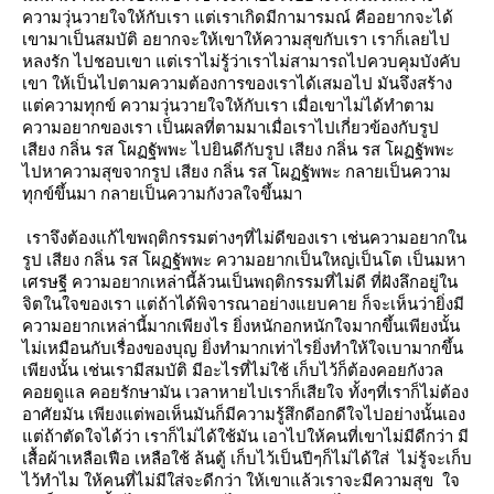
ความวุ่นวายใจให้กับเรา แต่เราเกิดมีกามารมณ์ คืออยากจะได้
เขามาเป็นสมบัติ อยากจะให้เขาให้ความสุขกับเรา เราก็เลยไป
หลงรัก ไปชอบเขา แต่เราไม่รู้ว่าเราไม่สามารถไปควบคุมบังคับ
เขา ให้เป็นไปตามความต้องการของเราได้เสมอไป มันจึงสร้าง
ต่ความทุกข์ ความวุ่นวายใจให้กับเรา เมื่อเขาไม่ได้ทำตาม
ความอยากของเรา เป็นผลที่ตามมาเมื่อเราไปเกี่ยวข้องกับรูป
เสียง กลิ่น รส โผฏฐัพพะ ไปยินดีกับรูป เสียง กลิ่น รส โผฏฐัพพะ
ไปหาความสุขจากรูป เสียง กลิ่น รส โผฏฐัพพะ กลายเป็นความ
ทุกข์ขึ้นมา กลายเป็นความกังวลใจขึ้นมา
เราจึงต้องแก้ไขพฤติกรรมต่างๆที่ไม่ดีของเรา เช่นความอยากใน
รูป เสียง กลิ่น รส โผฏฐัพพะ ความอยากเป็นใหญ่เป็นโต เป็นมหา
เศรษฐี ความอยากเหล่านี้ล้วนเป็นพฤติกรรมที่ไม่ดี ที่ฝังลึกอยู่ใน
จิตในใจของเรา แต่ถ้าได้พิจารณาอย่างแยบคาย ก็จะเห็นว่ายิ่งมี
ความอยากเหล่านี้มากเพียงไร ยิ่งหนักอกหนักใจมากขึ้นเพียงนั้น
ไม่เหมือนกับเรื่องของบุญ ยิ่งทำมากเท่าไรยิ่งทำให้ใจเบามากขึ้น
เพียงนั้น เช่นเรามีสมบัติ มีอะไรที่ไม่ใช้ เก็บไว้ก็ต้องคอยกังวล
คอยดูแล คอยรักษามัน เวลาหายไปเราก็เสียใจ ทั้งๆที่เราก็ไม่ต้อง
อาศัยมัน เพียงแต่พอเห็นมันก็มีความรู้สึกดีอกดีใจไปอย่างนั้นเอง
ต่ถ้าตัดใจได้ว่า เราก็ไม่ได้ใช้มัน เอาไปให้คนที่เขาไม่มีดีกว่า มี
เสื้อผ้าเหลือเฟือ เหลือใช้ ล้นตู้ เก็บไว้เป็นปีๆก็ไม่ได้ใส่ ไม่รู้จะเก็บ
ไว้ทำไม ให้คนที่ไม่มีใส่จะดีกว่า ให้เขาแล้วเราจะมีความสุข ใจ