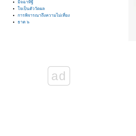
มิจฉาทิฐิ
จเป็นตัววัดผล
การพิจารณาถึงความไม่เที่ยง
ธาตุ ๖
มีใจใฝ่ธรรม
การลงทุนที่ดีที่สุด
ความคิดปรุงแต่ง
ปฏิจจสมุปบาท
ที่พึ่งที่แท้จริง
พิสูจน์คำสอน
ธรรมที่สำคัญอย่างยิ่ง
ad
ทำไมต้องศึกษาธรรมะ
ทำใจให้สว่าง
เกียร์ของใจ
ินดีในธรรมะ
เอกัคตารมณ์
ของคู่กัน
ประเด็นสำคัญของชีวิต
ผัวเดียว เมียเดียว
ธรรมกับตถาคต
ข่งกับเวลา