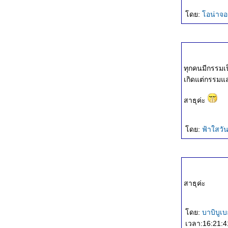
องค์ประกอบของชีวิต
ทางเลือก
ดย:
อน่าจอ
คู่มือชีวิต
หน้าที่ของมนุษย์
ศาสนาสอนให้เห็นความจริง
ธรรมของจริง
ทุกคนมีกรรมเ
อย่าประมาท
เกิดแต่กรรม
หัวใจของคำสอน
อกาสทองของชีวิต
สาธุค่ะ
ชีวิตมีไว้ทำความดี
หน้าที่หลักของชีวิต
บรรลุธรรม
ดย:
ฟ้าใสวั
ความถูกต้อง
ชำระจิตใจ
รู้ทัน
อนิจจัง
ตั้งเป้า วางแผน
สาธุค่ะ
เวลา
พลังจิต
ดย:
บาบิบูเ
อำนาจวาสนา
เวลา:16:21:4
การเสียสละ