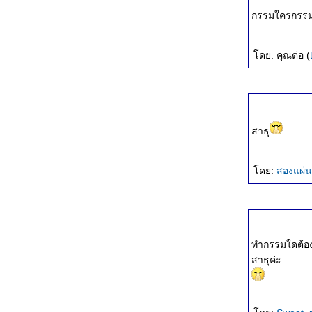
ทางสายกลาง
กรรมใครกรรมมั
เกิดมาทำไม
วิสาขบูชา
ห้แสงสว่างแก่ชีวิต
ดย: คุณต่อ (
ธรรมโอสถ
พรหมวิหารธรรม
ฆราวาสธรรม
ความสุขของฆราวาส
เป้าหมายชีวิต
สาธุ
ศรัทธา วิริยะ สติ สมาธิ ปัญญา
กามสุขเป็นทุกข์
ดย:
สองแผ่
อกุศลกรรม ๑๐
บุญ ๑๐ ประการ
มาฆบูชา
เข้าใจในกรรม
การบริหารจิต
ทำกรรมใดต้องเ
คำสอนท่านพุทธทาส ภิกขุ
สาธุค่ะ
บรรลุนิพพาน ด้วยตัวเอง
หลวงพ่อดีเนาะ
มอง " โควิด-19 " ผ่านธรรมะ