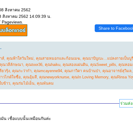
 08 สิงหาคม 2562
 8 สิงหาคม 2562 14:09:39 น.
7 Pageviews.
Share to Faceboo
.
าส์
,
คุณฟ้าใสวันใหม่
,
คุณสายหมอกและก้อนเมฆ
,
คุณบาบิบูเบะ...แปลงกายเป็นบูร
คุณวลีลักษณา
,
คุณtoor36
,
คุณhaiku
,
คุณสองแผ่นดิน
,
คุณSweet_pills
,
คุณหอม
ียวรุ้ง
,
คุณกะว่าก๋า
,
คุณmcayenne94
,
คุณภาวิดา คนบ้านป่า
,
คุณอาจารย์สุวิมล
าวไกด์ใจซื่อ
,
คุณอุ้มสี
,
คุณnewyorknurse
,
คุณIn Loving Memory
,
คุณRinsa Yo
ใบข้าว
,
คุณร่มไม้เย็น
,
คุณพันคม
ร่วมส่ง
กรรมใครกรรมมัน เชื่อแบบนั้นเหมือนกันค่ะ