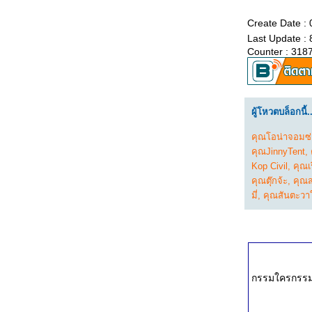
ธาตุรู้
Create Date :
ออกกำลังใจ
Last Update :
จไม่ดับ
Counter : 318
ก้ปัญหาของสังคมที่ตัวเรา
เชื้อแห่งภพชาติ
ของฝาก ของยืม
จาคะ
ผู้โหวตบล็อกนี้..
บุญคือความสุขใจ 2
บุญคือความสุขใจ 1
คุณโอน่าจอมซ่
ทางโลก ทางธรรม
คุณJinnyTent
,
ารักษาใจ 3
Kop Civil
,
คุณเร
ารักษาใจ 2
คุณตุ๊กจ้ะ
,
คุณส
ารักษาใจ 1
มี่
,
คุณสันตะวา
ไม่มีตัวตน
กฎธรรมดาของโลก
เสริมสร้างบารมี
การพัฒนาที่ยั่งยืน
สงสว่างแห่งธรรม - 3
สงสว่างแห่งธรรม - 2
สงสว่างแห่งธรรม - 1