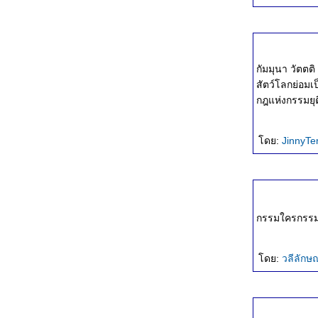
สิ่งที่ควรรู้
สุขทางโลกกับสุขทางธรรม
สะสมบารมี
ความสุขทางใจ
กัมมุนา วัตตต
เป้าหมายของธรรม
สัตว์โลกย่อม
บาปล้างไม่ได้
กฎแห่งกรรมยุ
ธัมมานุสติ
เรียนรู้ชีวิต
กำลังทำอะไรอยู่
ดย:
JinnyTe
เส้นทางชีวิต
ง่ หรือ ฉลาด
พรอยู่ที่ตัวเรา
กาย กับ ใจ
กำลังใจ
กรรมใครกรรมมั
พระปฐมเทศนา
กถาวัตถุ ๑๐
ดย:
วลีลัก
นิวรณ์ ๕
อานิสงส์ของการให้ทาน
ประมาณ ๔
ลกธรรม 8