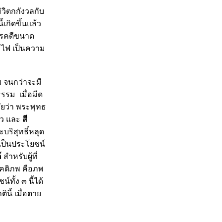
ม่วิตกกังวลกับ
เกิดขึ้นแล้ว
โรคดีขนาด
ม ไฟ เป็นความ
พ จนกว่าจะมี
รรม เมื่อมีด
ัยว่า พระพุทธ
้ว และ
สี
ริสุทธิ์หลุด
ณเป็นประโยชน์
์
สำหรับผู้ที่
สุคติภพ คือภพ
ทั้ง ๓ นี้ได้
ินี้ เมื่อตา