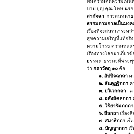
ที่มีความคิดความเห็นท
อยู่เฉยๆไม่ได้
บาป บุญ คุณ โทษ นรก 
วันอาสาฬหบูชา
สากัจฉา
การสนทนาธรร
จเป็นใหญ่
ธรรมตามกาลเป็นมงคลอ
เจริญสติเป็นหลัก
เรื่องที่จะสนทนาระหว่
ธรรมปราบกิเลส
สุขความเจริญที่แท้จ
คิดแบบคนฉลาดคิด
สุปฏิปันโน
ความโกรธ ความหลง ซึ่งเ
การต่อสู้ภายในใจ
เรื่องทางโลกมาเกี่ยวข้อ
จเป็นเพียงผู้รับรู้
ธรรมะ ธรรมะที่พระพุท
วันวิสาขบูชา - สะสมบารมี
ว่า
กถาวัตถุ ๑๐
คือ
สร้างกำลังใจ
๑
. อัปปิจฉกถา
คว
ความดีซื้อไม่ได้
๒
. สันตุฏฐิกถา
คว
ความจริงที่ประเสริฐ
๓
. ปวิเวกกถา
คว
หัดขับรถชีวิต
กินเพื่ออยู่
๔
. อสังสัคคกถา
สมถะ วิปัสสนา
๕
. วิริยารัมภกถา
สวยกาย สวยใจ
๖
. สีลกถา
เรื่อง
ความรู้ท่วมหัวเอาตัวไม่รอด
๗
. สมาธิกถา
เรื
คนดีกับคนเก่ง
๘
. ปัญญากถา
เร
พัฒนาจิตใจ