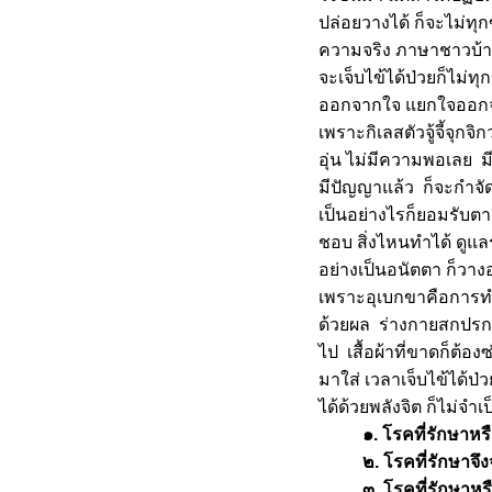
สิ่งที่ควรรู้
ปล่อยวางได้ ก็จะไม่ทุกข
สุขทางโลกกับสุขทางธรรม
ความจริง ภาษาชาวบ้านเ
สะสมบารมี
จะเจ็บไข้ได้ป่วยก็ไม่ท
ความสุขทางใจ
ออกจากใจ แยกใจออกจากเว
เป้าหมายของธรรม
เพราะกิเลสตัวจู้จี้จุ
บาปล้างไม่ได้
อุ่น ไม่มีความพอเลย มี
ธัมมานุสติ
มีปัญญาแล้ว ก็จะกำจัด
เรียนรู้ชีวิต
กำลังทำอะไรอยู่
เป็นอย่างไรก็ยอมรับ
เส้นทางชีวิต
ชอบ สิ่งไหนทำได้ ดูแลร
ง่ หรือ ฉลาด
อย่างเป็นอนัตตา ก็วางอุ
พรอยู่ที่ตัวเรา
เพราะอุเบกขาคือการทำใ
กาย กับ ใจ
ด้วยผล ร่างกายสกปรกก
กำลังใจ
ไป เสื้อผ้าที่ขาดก็ต้อ
พระปฐมเทศนา
มาใส่ เวลาเจ็บไข้ได้ป
กถาวัตถุ ๑๐
นิวรณ์ ๕
ได้ด้วยพลังจิต ก็ไม่จำ
อานิสงส์ของการให้ทาน
๑
. โรคที่รักษาห
ประมาณ ๔
๒. โรคที่รักษาจึงจ
ลกธรรม 8
๓. โรคที่รักษาหรือไ