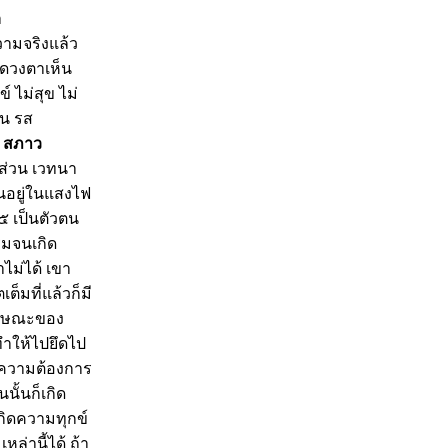
ำ
ามจริงแล้ว
ีดวงตาเห็น
ข์ ไม่สุข ไม่
่น รส
อ
สภาว
ส่วน เวทนา
ตนอยู่ในแสงไฟ
๕ เป็นตัวตน
รมจนเกิด
าไม่ได้ เขา
ต็มที่แล้วก็มี
ลักษณะของ
งทำให้ไปยึดไป
ามความต้องการ
นั้นก็เกิด
เกิดความทุกข์
่านี้ได้ ถ้า