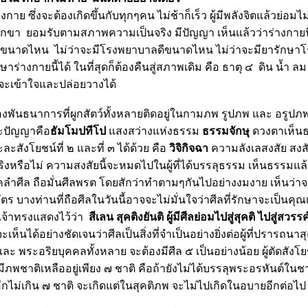
กาย ซึ่งจะต้องเกิดขึ้นกับทุกๆคน ไม่ช้าก็เร็ว ผู้มีพลังจิตแล้วย่อมไ
บกขา ยอมรับตามสภาพความเป็นจริง มีปัญญา เห็นแล้วว่าร่างกายนี้
อดีขนาดไหน ไม่ว่าจะมีโรงพยาบาลดีขนาดไหน ไม่ว่าจะมียารักษา
ร่างกายนี้ได้ ในที่สุดก็ต้องคืนสู่สภาพเดิม คือ ธาตุ ๔ ดิน น้ำ ล
้น จะเข้าใจและปล่อยวางได้
ื่องพันธนาการที่ผูกสัตว์ทั้งหลายติดอยู่ในกามภพ รูปภพ และ อรูปภ
าะปัญญาคือ
ธัมโมปทีโป
สงสว่างแห่งธรรม
ธรรมจักษุ
ดวงตาเห็นธ
ะสังโยชน์ที่ ๒ และที่ ๓ ได้ด้วย คือ
วิจิกิจฉา
ความลังเลสงสัย สงส
ิงหรือไม่ ความสงสัยนี้จะหมดไปในผู้ที่ได้บรรลุธรรม เห็นธรรมแล
ลำศีล ถือมั่นศีลพรต โดยสักว่าทำตามๆกันไปอย่างงมงาย เห็นว่าจะบ
ัตร บางท่านที่ถือศีลในวันนี้อาจจะไม่มั่นใจว่าศีลที่รักษาจะเป็นคุ
ธเจ้าทรงแสดงไว้ว่า
สีเลน สุคติงยันติ ผู้มีศีลย่อมไปสู่สุคติ ไปสู่สวรรค
ห็นได้อย่างชัดเจนว่าศีลเป็นสิ่งที่จำเป็นอย่างยิ่งต่อผู้ที่ปรารถนา
 พระอริยบุคคลทั้งหลาย จะต้องมีศีล ๕ เป็นอย่างน้อย ผู้ตัดสังโยชน์
มีภพชาติเหลืออยู่เพียง ๗ ชาติ คือถ้ายังไม่ได้บรรลุพระอรหันต์ในชาต
ีกไม่เกิน ๗ ชาติ จะเกิดแต่ในสุคติภพ จะไม่ไปเกิดในอบายอีกต่อไป