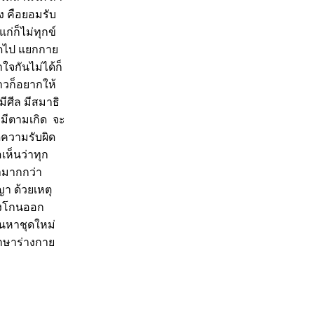
ิง คือยอมรับ
่ก็ไม่ทุกข์
็ปวดไป แยกกา
ใจกันไม่ได้ก็
าวก็อยากให้
ีศีล มีสมาธิ
มมีตามเกิด จะ
ความรับผิด
เห็นว่าทุก
้ามากกว่า
ญา ด้วยเหตุ
้องโกนออก
่ยนหาชุดใหม่
รักษาร่างกา