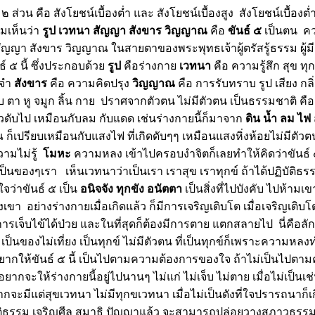
๒ ส่วน คือ สังโยชน์เบื้องต่ำ และ สังโยชน์เบื้องสูง สังโยชน์เบื้องต่
มเห็นว่า
รูป เวทนา สัญญา สังขาร วิญญาณ
คือ
ขันธ์ ๕
เป็นตน คว
 สัญญา สังขาร วิญญาณ ในสายตาของพระพุทธเจ้าผู้ตรัสรู้ธรรม ผู้ม
ธ์ ๕ นี้ ซึ่งประกอบด้ว
รูป
คือร่างกา
เวทนา
คือ ความรู้สึก สุข ทุก
มจำ
สังขาร
คือ ความคิดปรุง
วิญญาณ
คือ การรับทราบ รูป เสียง กลิ
บ ตา หู จมูก ลิ้น กาย ปราศจากตัวตน ไม่มีตัวตน เป็นธรรมชาติ คื
 แล้วดับไป เหมือนกับลม กับแดด เช่นร่างกายนี้ก็มาจาก
ดิน น้ำ ลม ไฟ
็เปรียบเหมือนกับแสงไฟ ที่เกิดดับๆๆ เหมือนแสงหิ่งห้อยไม่มีตัว
วามไม่รู้
มหะ
ความหลง เข้าไปครอบงำจิตก็เลยทำให้คิดว่าขันธ์ 
เป็นของๆเรา เห็นเวทนาว่าเป็นเรา เราสุข เราทุกข์ ถ้าได้ปฏิบัติธร
ใจว่าขันธ์ ๕ เป็น
อนิจจัง ทุกขัง อนัตตา
เป็นสิ่งที่ไปบังคับ ไปห้ามเข
ขา อย่างร่างกายเมื่อเกิดแล้ว ก็มีการเจริญเติบโต เมื่อเจริญเติบโตเ
การเจ็บไข้ได้ป่วย และในที่สุดก็ต้องมีการตาย แตกสลายไป นี่คือ
ป็นของไม่เที่ยง เป็นทุกข์ ไม่มีตัวตน ที่เป็นทุกข์ก็เพราะความหล
ก็อยากให้ขันธ์ ๕ นี้ เป็นไปตามความต้องการของใจ ถ้าไม่เป็นไปต
ยากจะให้ร่างกายนี้อยู่ไปนานๆ ไม่แก่ ไม่เจ็บ ไม่ตาย เมื่อไม่เป็นเช่น
กจะมีแต่สุขเวทนา ไม่มีทุกขเวทนา เมื่อไม่เป็นดังที่ใจปรารถนาก็
ัติธรรม เจริญศีล สมาธิ ปัญญาแล้ว จะสามารถปล่อยวางสภาวธรรมเหล