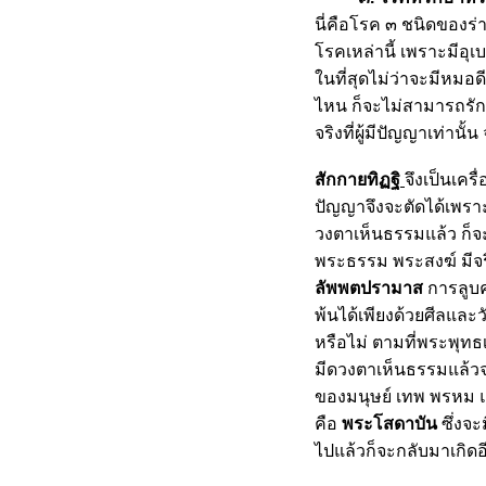
ทางสายกลาง
นี่คือโรค ๓ ชนิดของร่าง
เกิดมาทำไม
รคเหล่านี้ เพราะมีอุเ
วิสาขบูชา
นที่สุดไม่ว่าจะมีหม
ห้แสงสว่างแก่ชีวิต
ไหน ก็จะไม่สามารถรักษา
ธรรมโอสถ
พรหมวิหารธรรม
จริงที่ผู้มีปัญญาเท่านั
ฆราวาสธรรม
ความสุขของฆราวาส
สักกายทิฏฐ
ิ
จึงเป็นเคร
เป้าหมายชีวิต
ปัญญาจึงจะตัดได้เพร
ศรัทธา วิริยะ สติ สมาธิ ปัญญา
วงตาเห็นธรรมแล้ว ก็จะล
กามสุขเป็นทุกข์
พระธรรม พระสงฆ์ มีจร
อกุศลกรรม ๑๐
ลัพพตปรามาส
การลูบค
บุญ ๑๐ ประการ
พ้นได้เพียงด้วยศีลและว
มาฆบูชา
หรือไม่ ตามที่พระพุท
เข้าใจในกรรม
การบริหารจิต
มีดวงตาเห็นธรรมแล้วจะเ
คำสอนท่านพุทธทาส ภิกขุ
ของมนุษย์ เทพ พรหม และ
บรรลุนิพพาน ด้วยตัวเอง
คือ
พระโสดาบัน
ซึ่งจะ
หลวงพ่อดีเนาะ
ไปแล้วก็จะกลับมาเกิดอ
มอง " โควิด-19 " ผ่านธรรมะ