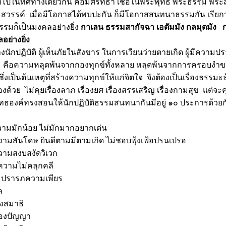
ี่ไปในทิศทางเดียวกัน คือมีศรัทธา เชื่อในพระพุทธ พระธรรม พระส
สวรรค์ เมื่อมีโอกาสได้พบปะกัน ก็มีโอกาสสนทนาธรรมกัน เรียกว
มก็เป็นมงคลอย่างยิ่ง
กาเลน ธรรมสากัจฉา เอตัมมัง กลมุตมัง
ย่างยิ่ง
างนักปฏิบัติ ผู้เห็นภัยในสังขาร ในการเวียนว่ายตายเกิด ผู้มีควา
ริง คือความหลุดพ้นจากกองทุกข์ทั้งหลาย หลุดพ้นจากการครอบง
ป็นต้นเหตุที่สร้างความทุกข์ให้แก่จิตใจ จึงต้องเป็นเรื่องธรรมะล
งด้วย ไม่คุยเรื่องลาภ เรื่องยศ เรื่องสรรเสริญ เรื่องกามสุข แต่จะคุ
ธองค์ทรงสอนให้นักปฏิบัติธรรมสนทนากันมีอยู่ ๑๐ ประการด้วยกั
ามมักน้อย ไม่มักมากอยากเด่น
ามสันโดษ ยินดีตามมีตามเกิด ไม่ชอบฟุ้งเฟ้อปรนเปรอ
ามสงบสงัดวิเวก
ความไม่คลุกคลี
ปรารภความเพียร
ศีล
่องสมาธิ
ื่องปัญญา