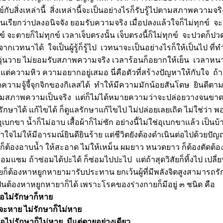
์กับสิ่งเหล่านี้ สิ่งเหล่านี้จะเป็นอย่างไรก็รับรู้ไปตามสภาพความจร
รียกว่าปลงอนิจจัง ยอมรับความจริง เมื่อปลงแล้วใจก็ไม่ทุกข์ จะแก
ุกข์ จะตายก็ไม่ทุกข์ เวลาเจ็บตรงนั้น เจ็บตรงนี้ก็ไม่ทุกข์ จะปวดก
ทนาได้ ใจเป็นผู้รู้ก็รู้ไป เวทนาจะเป็นอย่างไรก็ให้เป็นไป ที่ทำ
กจิกวุ่นวาย ไม่ยอมรับสภาพความจริง เวลาร้อนก็อยากให้เย็น เวลาหน
แต่ความหิว ความอยากอยู่เสมอ นี่คือตัวที่สร้างปัญหาให้กับใจ ถ้าม
ความจู้จี้จุกจิกของกิเลสได้ ทำให้มีความมักน้อยสันโดษ ยินดีตา
ตามสภาพความเป็นจริง แต่ก็ไม่ได้หมายความว่าจะปล่อยวางจนขาด
ักษาได้ แก้ไขได้ ก็ดูแลรักษาแก้ไขไป ไม่ปล่อยเลยเถิด ไม่ใช่ว่า พอ
เบกขา น้ำก็ไม่อาบ เสื้อผ้าก็ไม่ซัก อย่างนี้ไม่ใช่อุเบกขาแล้ว เป็นบ
จไม่ให้มีอารมณ์ยินดียินร้าย แต่ชีวิตยังต้องดำเนินต่อไปด้วยปัญ
็ต้องอาบน้ำ ให้สะอาด ไม่ให้เหม็น ผมยาว หนวดยาว ก็ต้องตัดต
งซ่อมแซม ถ้าซ่อมได้ปะได้ ก็ซ่อมไปปะไป แต่ถ้าสุดวิสัยก็ทิ้งไป เปลี
่วยก็ต้องหาหยูกหายามารับประทาน ยกเว้นผู้ที่มีพลังจิตสูงสามารถ
เป็นต้องหาหยูกหายาก็ได้ เพราะโรคของร่างกายก็มีอยู่ ๓ ชนิด คือ
รือไม่รักษาก็หา
ะหาย ไม่รักษาก็ไม่หา
ม่รักษาก็ไม่หาย มีแต่ตายอย่างเดียว