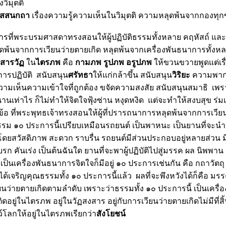
องวิมุตติ
ทัสสนกถา
เรื่องความรู้ความเห็นในวิมุตติ ความหลุดพ้นจากกองทุกข์
การที่พระบรมศาสดาทรงสอนให้ผู้ปฏิบัติธรรมทั้งหลาย คฤหัสถ์ และ 
นจากการเวียนว่ายตายเกิด หลุดพ้นจากเครื่องพันธนาการทั้งหลาย
งสารวั
น
ไตรภพ
คือ
กามภพ รูปภพ อรูปภพ
ห้ขวนขวายพูดแต่เรื่อ
ารปฏิบัติ สนับสนุน
ศรัทธา
ห้แก่กล้าขึ้น สนับสนุน
วิริยะ
ความพาก
ามเห็นความเข้าใจที่ถูกต้อง ขจัดความสงสัย สนับสนุนสมาธิ เพ
เท่าไร ก็ไม่ทำให้จิตใจฟุ้งซ่าน หงุดหงิด แต่จะทำให้สงบสุข ร่มเ
วข้อ ที่พระพุทธเจ้าทรงสอนให้ผู้ที่ปรารถนาการหลุดพ้นจากการเวีย
ม ๑๐ ประการนี้เปรียบเหมือนรถยนต์ เป็นพาหนะ เป็นยานที่จะนำผู
ยสวัสดิภาพ สะดวก ราบรื่น รถยนต์มีส่วนประกอบอยู่หลายส่วน มี 
บรก คันเร่ง เป็นต้นฉันใด ยานที่จะพาผู้ปฏิบัติไปสู่มรรค ผล นิพพาน 
เป็นเครื่องพันธนาการจิตใจก็มีอยู่ ๑๐ ประการเช่นกัน คือ กถาวัตถุ ๑
ี่ได้เจริญคุณธรรมทั้ง ๑๐ ประการนี้แล้ว ผลที่จะพึงหวังได้ก็คือ ม
ว่ายตายเกิดตามลำดับ เพราะว่าธรรมทั้ง ๑๐ ประการนี้ เป็นเครื่อ
ิดอยู่ในไตรภพ อยู่ในวัฏสงสาร อยู่กับการเวียนว่ายตายเกิดไม่มีที่สิ
ว์โลกให้อยู่ในไตรภพเรียกว่า
สังโยชน์