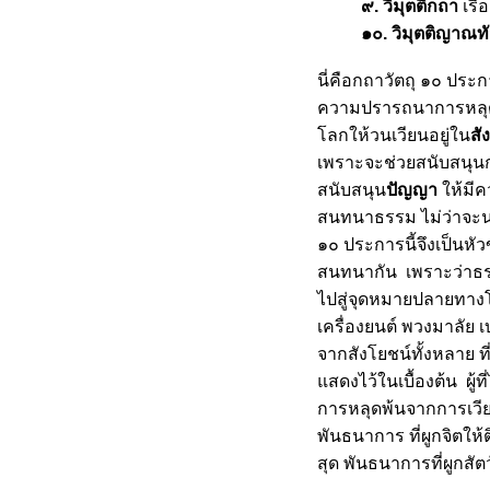
๙
. วิมุตติกถา
เรื่
ธาตุรู้
๑๐
. วิมุตติญาณ
ออกกำลังใจ
จไม่ดับ
นี่คือกถาวัตถุ ๑๐ ประ
ก้ปัญหาของสังคมที่ตัวเรา
ความปรารถนาการหลุดพ้
เชื้อแห่งภพชาติ
ของฝาก ของยืม
ลกให้วนเวียนอยู่ใน
สั
จาคะ
เพราะจะช่วยสนับสนุนก
บุญคือความสุขใจ 2
สนับสนุน
ปัญญา
ห้มีคว
บุญคือความสุขใจ 1
สนทนาธรรม ไม่ว่าจะนาน
ทางโลก ทางธรรม
๑๐ ประการนี้จึงเป็นหั
ารักษาใจ 3
สนทนากัน เพราะว่าธรร
ารักษาใจ 2
ไปสู่จุดหมายปลายทางโด
ารักษาใจ 1
ไม่มีตัวตน
เครื่องยนต์ พวงมาลัย เ
กฎธรรมดาของโลก
จากสังโยชน์ทั้งหลาย ที่
เสริมสร้างบารมี
สดงไว้ในเบื้องต้น ผู้ท
การพัฒนาที่ยั่งยืน
การหลุดพ้นจากการเวียน
สงสว่างแห่งธรรม - 3
พันธนาการ ที่ผูกจิตให้ต
สงสว่างแห่งธรรม - 2
สุด พันธนาการที่ผูกสัต
สงสว่างแห่งธรรม - 1