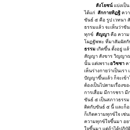
องค์ประกอบของชีวิต
สังโยชน์
บ่งเป็น 
ทางเลือก
ได้แก่
สักกายทิฏฐิ
ควา
คู่มือชีวิต
ขันธ์ ๕ คือ รูป เวทนา
หน้าที่ของมนุษย์
ศาสนาสอนให้เห็นความจริง
ธรรมแล้ว จะเห็นว่าขัน
ธรรมของจริง
ทุกข์
สัญญา
คือ ควา
อย่าประมาท
ผฏฐัพพะ ที่มาสัมผัสกั
หัวใจของคำสอน
ธรรม
เกิดขึ้น ตั้งอยู่
อกาสทองของชีวิต
สัญญา สังขาร วิญญาณ ก
ชีวิตมีไว้ทำความดี
นั้น แต่เพราะ
อวิชชา
ค
หน้าที่หลักของชีวิต
เห็นร่างกายว่าเป็นเรา 
บรรลุธรรม
ความถูกต้อง
ปัญญาขึ้นแล้ว ก็จะเข้า
ชำระจิตใจ
ต้องเป็นไปตามเรื่องของเ
รู้ทัน
การเสื่อม มีการชรา มี
อนิจจัง
ขันธ์ ๕ เป็นสภาวธรรม เ
ตั้งเป้า วางแผน
ติดกับขันธ์ ๕ นี้ และ
เวลา
ก็เกิดความทุกข์ใจ เช่นอ
พลังจิต
ความทุกข์ใจขึ้นมา อยา
อำนาจวาสนา
จขึ้นมา แต่ถ้าได้ปฏิบ
การเสียสละ