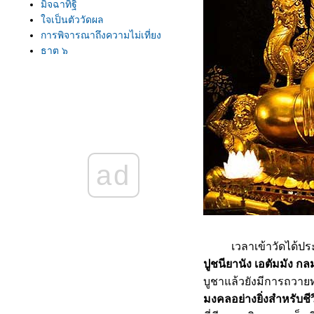
มิจฉาทิฐิ
จเป็นตัววัดผล
การพิจารณาถึงความไม่เที่ยง
ธาตุ ๖
มีใจใฝ่ธรรม
การลงทุนที่ดีที่สุด
ความคิดปรุงแต่ง
ปฏิจจสมุปบาท
ที่พึ่งที่แท้จริง
พิสูจน์คำสอน
ธรรมที่สำคัญอย่างยิ่ง
ad
ทำไมต้องศึกษาธรรมะ
ทำใจให้สว่าง
เกียร์ของใจ
ินดีในธรรมะ
เอกัคตารมณ์
เวลาเข้าวัดได้ประกอบ
ของคู่กัน
ปูชนียานัง เอตัมมัง กล
ประเด็นสำคัญของชีวิต
บูชาแล้วยังมีการถวายท
ผัวเดียว เมียเดียว
ธรรมกับตถาคต
มงคลอย่างยิ่งสำหรับชีว
ข่งกับเวลา