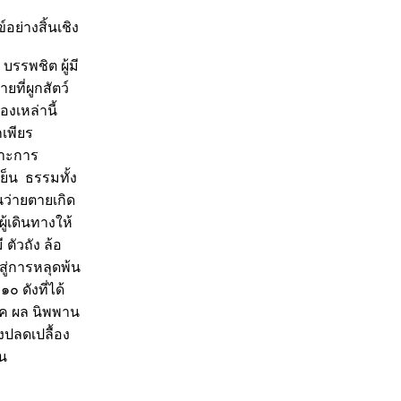
อย่างสิ้นเชิง
บรรพชิต ผู้มี
ที่ผูกสัตว์
งเหล่านี้
เพียร
ราะการ
ย็น ธรรมทั้ง
นว่ายตายเกิด
้เดินทางให้
ตัวถัง ล้อ
สู่การหลุดพ้น
๐ ดังที่ได้
รรค ผล นิพพาน
งปลดเปลื้อง
้น