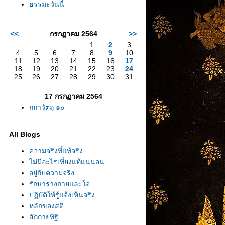
ธรรมะวันนี้
<<
กรกฏาคม 2564
>>
1
2
3
4
5
6
7
8
9
10
11
12
13
14
15
16
17
18
19
20
21
22
23
24
25
26
27
28
29
30
31
17 กรกฏาคม 2564
กถาวัตถุ ๑๐
All Blogs
ความจริงที่แท้จริง
ไม่มีอะไรเที่ยงแท้แน่นอน
อยู่กับความจริง
รักษาร่างกายและใจ
ปฏิบัติให้รู้แจ้งเห็นจริง
หลักของสติ
สักกายทิฐิ