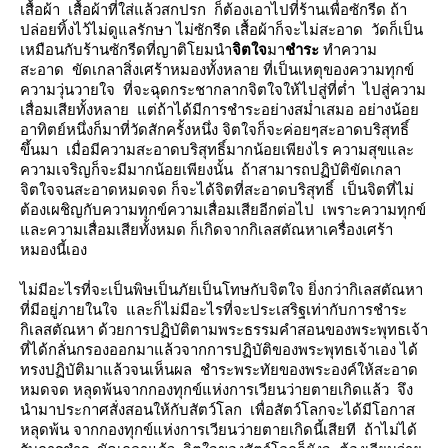
เสื้อผ้า เสื้อผ้าที่ใส่แล้วสกปรก ก็ต้องเอาไปที่ร้านเพื่อซักรีด ถ้า
ปล่อยทิ้งไว้ไม่ดูแลรักษา ไม่ซักรีด เสื้อผ้าก็จะไม่สะอาด วัดก็เป็น
เหมือนกับร้านซักรีดที่ญาติโยมนำ
จิตใจ
มา
ชำระ
ทำความ
สะอาด ขัดเกลาสิ่งเศร้าหมองทั้งหลาย ที่เป็นเหตุของความทุกข์
ความวุ่นวายใจ ที่จะฉุดกระชากลากจิตใจให้ไปสู่ที่ต่ำ ไปสู่ความ
เสื่อมเสียทั้งหลาย แต่ถ้าได้มีการชำระอย่างสม่ำเสมอ อย่างน้อ
อาทิตย์หนึ่งก็มาที่วัดสักครั้งหนึ่ง จิตใจก็จะค่อยๆสะอาดบริสุทธิ์
ขึ้นมา เมื่อมีความสะอาดบริสุทธิ์มากน้อยเพียงไร ความสุขและ
ความเจริญก็จะมีมากน้อยเพียงนั้น ถ้าสามารถปฏิบัติขัดเกลา
จิตใจจนสะอาดหมดจด ก็จะได้จิตที่สะอาดบริสุทธิ์ เป็นจิตที่ไม่
ต้องเผชิญกับความทุกข์ความเสื่อมเสียอีกต่อไป เพราะความทุกข์
ละความเสื่อมเสียทั้งหมด ก็เกิดจากกิเลสตัณหาเครื่องเศร้า
หมองนี้เอง
ไม่มีอะไรที่จะเป็นพิษเป็นภัยเป็นโทษกับจิตใจ ยิ่งกว่ากิเลสตัณหา
ที่มีอยู่ภายในใจ และก็ไม่มีอะไรที่จะประเสริฐเท่ากับการชำระ
กิเลสตัณหา ด้วยการปฏิบัติตามพระธรรมคำสอนของพระพุทธเจ้า
ที่ได้กลั่นกรองออกมาแล้วจากการปฏิบัติของพระพุทธเจ้าเอง ได้
ทรงปฏิบัติมาแล้วจนเห็นผล ชำระพระทัยของพระองค์ให้สะอาด
หมดจด หลุดพ้นจากกองทุกข์แห่งการเวียนว่ายตายเกิดแล้ว จึง
นำมาประกาศสั่งสอนให้กับสัตว์โลก เพื่อสัตว์โลกจะได้มีโอกาส
หลุดพ้น จากกองทุกข์แห่งการเวียนว่ายตายเกิดนี้เสียที ถ้าไม่ได้