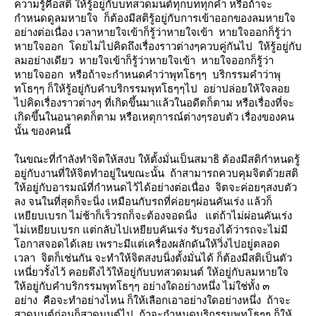
ความรู้คือสติ ให้รู้อยู่กับบทสวดมนต์ทุกบททุกคำ หรือถ้าจะ
กำหนดดูลมหายใจ ก็ต้องมีสติรู้อยู่กับการเข้าออกของลมหายใจ
อย่างต่อเนื่อง เวลาหายใจเข้าก็รู้ว่าหายใจเข้า หายใจออกก็รู้ว่า
หายใจออก โดยไม่ไปคิดถึงเรื่องราวต่างๆควบคู่กันไป ให้รู้อยู่กับ
ลมอย่างเดียว หายใจเข้าก็รู้ว่าหายใจเข้า หายใจออกก็รู้ว่า
หายใจออก หรือถ้าจะกำหนดคำว่าพุทโธๆๆ บริกรรมคำว่าพุ
ทโธๆๆ ก็ให้รู้อยู่กับคำบริกรรมพุทโธๆๆไป อย่าปล่อยให้ใจลอ
ไปคิดเรื่องราวต่างๆ ที่เกิดขึ้นมาแล้วในอดีตก็ตาม หรือเรื่องที่จะ
เกิดขึ้นในอนาคตก็ตาม หรือเหตุการณ์ต่างๆรอบตัว เรื่องของคน
นั้น ของคนนี้
นขณะที่กำลังทำจิตให้สงบ ให้ตั้งมั่นเป็นสมาธิ ต้องมีสติกำหนดรู้
อยู่กับงานที่ให้จิตทำอยู่ในขณะนั้น ถ้าสามารถควบคุมจิตด้วยสติ
ห้อยู่กับอารมณ์ที่กำหนดไว้ได้อย่างต่อเนื่อง จิตจะค่อยๆสงบตัว
ลง จนในที่สุดก็จะนิ่ง เหมือนกับรถที่ค่อยๆผ่อนคันเร่ง แล้วก็
เหยียบเบรก ไม่ช้าก็เร็วรถก็จะต้องจอดนิ่ง แต่ถ้าไม่ผ่อนคันเร่ง
ไม่เหยียบเบรก แต่กลับไปเหยียบคันเร่ง รับรองได้ว่ารถจะไม่มี
อกาสจอดได้เลย เพราะมีแต่เครื่องผลักดันให้วิ่งไปอยู่ตลอด
เวลา จิตก็เช่นกัน จะทำให้จิตสงบนิ่งตั้งมั่นได้ ก็ต้องมีสติเป็นตัว
เหนี่ยวรั้งไว้ คอยดึงไว้ให้อยู่กับบทสวดมนต์ ให้อยู่กับลมหายใจ
ห้อยู่กับคำบริกรรมพุทโธๆๆ อย่างใดอย่างหนึ่ง ไม่ใช่ทั้ง ๓
อย่าง คือจะทำอย่างไหน ก็ให้เลือกเอาอย่างใดอย่างหนึ่ง ถ้าจะ
สวดมนต์ก่อนก็สวดมนต์ไป ถ้าจะกำหนดบริกรรมพุทโธๆๆ ก็ให้