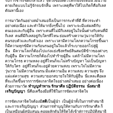
รับการชำระขัดเกลาแล้ว จิตใจของสัตว์โลกก็ยังจะต้องเวียนว่า
ตายเกิดแบบไม่รู้จักจบจักสิ้น เพราะเหตุที่พาให้ไปเกิดก็คือกิเลส
ตัณหานี้เอง
การมาวัดกันอย่างสม่ำเสมอจึงเป็นการกระทำที่ดี ที่ควรจะทำ
อย่างต่อเนื่อง และทำให้มากยิ่งๆขึ้นไป เพราะจะมีแต่ผลดีกับ
ตนเองและกับผู้อื่น เพราะคนที่ไม่มีกิเลสอยู่ในใจนั้นต่างกับคนที่มี
กิเลส คนที่มีกิเลสอยู่กับใครที่ไหน ย่อมสร้างความวุ่นวายให้กับ
คนรอบตัวและกับตัวเอง เพราะเวลามีความโลภความโกรธขึ้นมา
ก็มีความทุกข์มีความร้อนรนอยู่ในใจแล้วก็ระบายออกไปสู่ผู้
อื่น มีความโลภก็ต้องไปแก่งแย่งชิงทรัพย์สินสมบัติข้าวของต่างๆ
กับผู้อื่น มีความโกรธก็ต้องไปทำร้ายผู้อื่น แต่ถ้าไม่มีความโลภ
ความโกรธ ความหลง อยู่ที่ไหนก็จะไม่สร้างปัญหา ไม่เป็นปัญหา
ห้กับใคร อยู่ที่ไหนก็จะอยู่ด้วยความสงบ เพราะใจไม่มีความ
วุ่นวาย ไม่มีความร้อนรน มีแต่ความอิ่ม ความสงบ ความสุข จึง
ผ่แต่ความสุข ความสบายอกสบายใจให้กับผู้อื่น นี่แหละคือผล
ที่จะเกิดขึ้นจากการขัดเกลาจิตใจอย่างสม่ำเสมอ อย่างต่อเนื่อง
ด้วยการมาวัด
ทำบุญทำทาน รักษาศีล ปฏิบัติธรรม นั่งสมาธิ
เจริญปัญญา
นี่คือเครื่องมือที่ใช้ในการขัดเกลาจิตใจ
การขัดเกลาจิตใจต้องมี
สติ
เป็นผู้นำ เป็นผู้นำทั้งในการทำสมาธิ
ละการเจริญปัญญา ส่วนการทำบุญให้ทานกับการรักษาศีล ก็
เป็นเหมือนผู้สนับสนุน คอยผลักดันให้จิตได้เข้าสู่การปฏิบัติสมาธิ