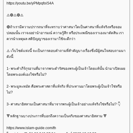
https://youtu.be/yPMpqfoiS4A
⚠️🔴⚠️🔵⚠️
🔴ถ้าเรามีความปรารถนาที่จะทราบว่าศาสนาใดเป็นศาสนาที่แท้จริงหรือจอม
ปลอมนั้น เราจงอย่านำอารมณ์ ความรู้สึก หรือประเพณีของเราเองมาตัดสิน เรา
ควรนำเหตุผล สติปัญญาของเรามาใช้จะดีกว่า
⚠️ เว็บไซต์แห่งนี้ จะเป็นการตอบคำถามที่สำคัญบางเรื่องซึ่งมีผู้สนใจสอบถามมา
ดังนี้:
1- พระคำภีร์กุรอานที่มาจากพระดำรัสของพระผู้เป็นเจ้าโดยแท้นั้น นำมาเปิดเผ
ดยพระองค์เองใช่หรือไม่?
2- พระมูหะหมัด คือพระศาสดาที่แท้จริง ที่ประทานมาโดยพระผู้เป็นเจ้าใช่หรือ
ไม่?
3- ศาสนาอิสลามเป็นศาสนาที่มาจากพระผู้เป็นเจ้าอย่างแท้จริงใช่หรือไม่? 👇
🔻หลักฐานบางประการที่บอกถึงความเป็นจริงของศาสนาอิสลาม 🔻
https://www.islam-guide.com/th