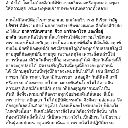
ลำพังได้ โดยไม่ต้องมีสมบัติข้าวของเงินทองหรือบุคคลต่างๆมา
ห้ความสุข เช่นพระพุทธเจ้ากับพระอรหันตสาวกทั้งหลา
ท่านไม่มีสมบัติอะไรภายนอกเลย ยกเว้นบริขาร ๘ ที่เรียกว่า
อัฐ
บริขาร
ที่มีความจำเป็นต่อการดำรงชีพของสมณะ คือต้องมีปัจจั
๔ ได้แก่
อาหารบิณฑบาต จีวร ยารักษาโรค และที่อยู่
อาศั
นอกเหนือไปจากนั้นแล้วท่านไม่ต้องการอะไรอีกเล
เพราะมองเห็นด้วยปัญญาว่าเป็นความทุกข์ทั้งสิ้น มีเงินก็ต้องทุกข์
กับเงิน มียศก็ต้องทุกข์กับยศ มีสรรเสริญก็ต้องทุกข์กับสรรเสริญ มี
กามสุขก็ต้องทุกข์กับกามสุข เพราะเหตุใด เพราะสิ่งเหล่านี้ไม่
ถาวรนั่นเอง มีเงินวันนี้พรุ่งนี้ก็อาจจะหมดตัวได้ มียศวันนี้พรุ่งนี้ก็
อาจจะถูกปลดได้ มีสรรเสริญในวันนี้พรุ่งนี้ก็อาจจะถูกตำหนิ
ได้ มีกามสุขในวันนี้พรุ่งนี้ก็อาจจะหมดสิ้นไปก็ได้ เช่น มีสามี มี
ภรรยา ก็มีความสุขกับสามีกับภรรยา แต่อยู่ดีๆ วันดีคืนดี สามี
หรือภรรยาต้องตายจากไปอย่างกระทันหันโดยไม่ได้คาดฝัน
ความสุขที่เคยมีกับสามีกับภรรยาก็ต้องสูญสลายหมดไปใน
ทันที สิ่งที่จะตามมาก็คือความทุกข์อย่างมหันต์นั่นเอง นี่เป็น
เพราะว่าขาดปัญญา ไม่ได้ปฏิบัติธรรมกัน จึงมีความอ่อนแอ จึง
ต้องถูกกิเลสเป็นตัวลากจูงไป กิเลสเห็นอะไรชอบอะไร ก็ต้องวิ่ง
ไปหาสิ่งนั้นมา กิเลสไม่ต้องการสิ่งไหน ก็ต้องกำจัดสิ่งนั้น หรือ
ต้องหนีให้พ้นสิ่งนั้นไป นี่เป็นเพราะว่าใจไม่เป็นอิสระ ไม่มีธรรมะ
เป็นผู้คอยปกครองดูแลรักษานั่นเอง เพราะไม่ได้ปฏิบัติธรรม