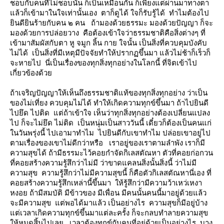
ชอบกับคนที่ไม่ชอบนั้น ก็เป็นเหมือนกัน ก็เพียงแต่ผ่านมาทางตา
ล้วก็เข้ามาในใจเท่านั้นเอง ตาก็ดูได้ ใจก็รับรู้ได้ ทำไมต้องไป
ินดียินร้ายกับคน ๒ คน ถ้ามองด้วยธรรมะ มองด้วยปัญญา ก็จะ
มองด้วยการปล่อยวาง คือต้องเข้าใจว่าธรรมชาติคือสิ่งต่างๆ ที่
เข้ามาสัมผัสกับตา หู จมูก ลิ้น กาย ใจนั้น เป็นสิ่งที่ควบคุมบังคับ
ไม่ได้ เป็นสิ่งที่มีเหตุมีปัจจัยทำให้ปรากฏขึ้นมา แล้วไม่ช้าก็เร็วก็
จะหายไป นี่เป็นเรื่องของทุกสิ่งทุกอย่างในโลกนี้ ที่จิตเข้าไป
เกี่ยวข้องด้ว
ถ้าเจริญปัญญาให้เห็นถึงธรรมชาติแท้ของทุกสิ่งทุกอย่าง ว่าเป็น
ของไม่เที่ยง ควบคุมไม่ได้ ทำให้เกิดความทุกข์ขึ้นมา ถ้าไปยินดี
ไปยึด ไปติด แต่ถ้าเข้าใจ เห็นว่าทุกสิ่งทุกอย่างต้องเปลี่ยนแปลง
ไป ก็จะไม่ยึด ไม่ติด เป็นหนุ่มเป็นสาววันนี้ เดี๋ยวก็ต้องเป็นคนแก่
นวันพรุ่งนี้ ไปเอามาทำไม ไปยินดีกับเขาทำไม ปล่อยเขาอยู่ไป
ตามเรื่องของเขาไม่ดีกว่าหรือ เราอยู่ของเราตามลำพัง เราก็มี
ความสุขได้ ถ้ามีธรรมะไว้คอยกำจัดกิเลสตัณหา ตัวที่คอยก่อกวน
ที่คอยสร้างความรู้สึกว่าไม่มี ว่าขาดแคลนสิ่งนั้นสิ่งนี้ ว่าไม่มี
ความสุข ความรู้สึกว่าไม่มีความสุขนี้ ก็คือตัวกิเลสตัณหานี่เอง ที่
คอยสร้างความรู้สึกเหล่านี้ขึ้นมา ให้รู้สึกว่ามีความว้าเหว่เหงา
หงอย ถ้ามีสมบัติ มีข้าวของ มีเพื่อน มีคนนั้นคนนี้มาอยู่ด้วยแล้ว
จะมีความสุข แต่พอได้มาแล้ว เป็นอย่างไร ความสุขก็มีอยู่บ้าง
ต่เวลาเกิดความทุกข์ขึ้นมาแต่ละครั้ง ก็จะกลบทำลายความสุข
ห้หมดสิ้นไปเลย เวลาต้องทุกข์กับคนที่อยู่ด้วยเป็นอย่างไร บาง