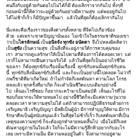
คนถึงกับอยู่ด้วยกันต่อไปไม่ได้ก็มี ต้องเลิกราจากกันไป ทั้งๆที่
ก่อนหน้านี้ก็คิดว่าจะอยู่ด้วยกันอย่างมีความสุข แต่พออยู่กันไป
ได้ไม่ช้าก็เร็ว ก็มีปัญหาขึ้นมา แล้วในที่สุดก็ต้องเลิกรากันไป
นี่แหละคือเรื่องราวของสิ่งต่างๆทั้งหลาย ที่จิตไปเกี่ยวข้อง
ด้วย แต่เพราะขาดปัญญานั่นเอง ไม่เข้าใจในธรรมชาติของเขา
ว่าเป็น
ไตรลักษณ์
เป็น
อนิจจัง ทุกขัง อนัตตา
จึงไปหลงผิดคิดว่า
เป็น
สุขัง
เป็นความสุข เป็นสิ่งที่จะอยู่ภายใต้การควบคุมของ
เรา สามารถดูแลรักษาให้เป็นไปตามที่ต้องการได้ตลอดเวลา แต่
เราก็ไม่สามารถฝืนความจริงได้ แล้วในที่สุดก็เป็นอย่างไรชีวิต
ของเรา ก็ต้องทุกข์กับเรื่องนั้นเรื่องนี้ ทุกข์กับคนนั้นทุกข์กับคน
นี้ ทุกข์กับสิ่งนั้นทุกข์กับสิ่งนี้ และก็จะเป็นอย่างนี้ไปตลอด ไม่ว่ากี่
ภพกี่ชาติที่มาเกิดใหม่ ถ้าไม่กำจัดกิเลสตัณหา ความโลภ โกรธ
หลงแล้ว ทุกครั้งที่มาเกิด ก็จะดำเนินชีวิตแบบเดิมๆอย่างนี้
ไป เห็นอะไรที่ชอบ ก็อยากจะคว้ามาเป็นสมบัติ เห็นอะไรที่ไม่
ชอบก็อยากจะให้หายหมดไป อย่างนี้ชีวิตก็จะมีแต่ความวุ่นวา
ตลอดเวลา หาความสุขไม่ได้ แต่ถ้าสามารถปฏิบัติธรรมด้วยการ
เจริญสมาธิ เจริญปัญญา มีสติเป็นผู้นำ มีการทำบุญให้ทาน มีการ
รักษาศีลเป็นผู้สนับสนุนแล้ว ในที่สุดไม่ช้าก็เร็ว กิเลสตัณหาที่เป็น
เหตุของความทุกข์ ก็จะต้องถูกทำลายหมดสิ้นไป เมื่อไม่มีกิเลส
ตัณหาอยู่ภายในใจแล้ว ใจก็จะไม่มีความรู้สึกหิวอยากกับอะไร
เลย เพราะมีความอิ่ม มีความพออยู่ในตัว จึงสามารถอยู่ตาม