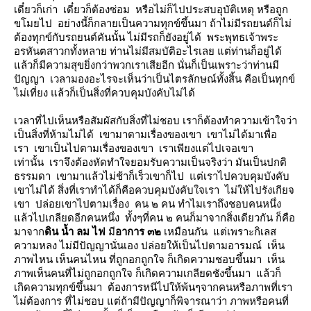
เดี๋ยวก็เก่า เดี๋ยวก็ต้องซ่อม หรือไม่ก็ไปประสบอุบัติเหตุ หรือถูก
ขโมยไป อย่างนี้ก็กลายเป็นความทุกข์ขึ้นมา ถ้าไม่มีรถยนต์ก็ไม่
ต้องทุกข์กับรถยนต์คันนั้น ไม่มีรถก็ยังอยู่ได้ พระพุทธเจ้าพระ
อรหันตสาวกทั้งหลาย ท่านไม่มีสมบัติอะไรเลย แต่ท่านก็อยู่ได้
ล้วก็มีความสุขยิ่งกว่าพวกเราเสียอีก นั่นก็เป็นเพราะว่าท่านมี
ปัญญา เวลามองอะไรจะเห็นว่าเป็นไตรลักษณ์ทั้งสิ้น คือเป็นทุกข์
ไม่เที่ยง แล้วก็เป็นสิ่งที่ควบคุมบังคับไม่ได้
เวลาที่ไปเห็นหรือสัมผัสกับสิ่งที่ไม่ชอบ เราก็ต้องทำความเข้าใจว่า
เป็นสิ่งที่ห้ามไม่ได้ เขามาตามเรื่องของเขา เขาไม่ได้มาเพื่อ
เรา เขาเป็นไปตามเรื่องของเขา เราเพียงแต่ไปเจอเขา
เท่านั้น เราจึงต้องหัดทำใจยอมรับความเป็นจริงว่า มันเป็นปกติ
ธรรมดา เขามาแล้วไม่ช้าก็เร็วเขาก็ไป แต่เราไปควบคุมบังคับ
เขาไม่ได้ สิ่งที่เราทำได้ก็คือควบคุมบังคับใจเรา ไม่ให้ไปรังเกียจ
เขา ปล่อยเขาไปตามเรื่อง คน ๒ คน ทำไมเราถึงชอบคนหนึ่ง
ล้วไปเกลียดอีกคนหนึ่ง ทั้งๆที่คน ๒ คนก็มาจากสิ่งเดียวกัน ก็คือ
มาจาก
ดิน น้ำ ลม ไฟ
มี
อาการ ๓๒
เหมือนกัน แต่เพราะกิเลส
ความหลง ไม่มีปัญญานั่นเอง ปล่อยให้เป็นไปตามอารมณ์ เห็น
ภาพไหน เห็นคนไหน ที่ถูกอกถูกใจ ก็เกิดความชอบขึ้นมา เห็น
ภาพเห็นคนที่ไม่ถูกอกถูกใจ ก็เกิดความเกลียดชังขึ้นมา แล้วก็
เกิดความทุกข์ขึ้นมา ต้องการหนีไปให้พ้นๆจากคนหรือภาพที่เรา
ไม่ต้องการ ที่ไม่ชอบ แต่ถ้ามีปัญญาก็พิจารณาว่า ภาพหรือคนที่