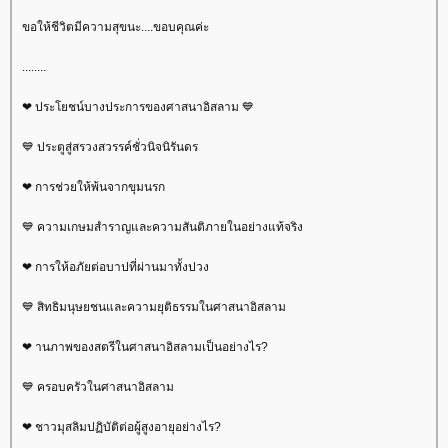
ขอให้ชีวิตมีความสุขนะ....ขอบคุณค่ะ
........
❤ ประโยชน์บางประการของศาสนาอิสลาม 💙
💙 ประตูสู่สรวงสวรรค์ชั่วนิจนิรันดร
❤ การช่วยให้พ้นจากขุมนรก
💙 ความเกษมสำราญและความสันติภายในอย่างแท้จริง
❤ การให้อภัยต่อบาปที่ผ่านมาทั้งปวง
💙 สิทธิมนุษยชนและความยุติธรรมในศาสนาอิสลาม
❤ านภาพของสตรีในศาสนาอิสลามเป็นอย่างไร?
💙 ครอบครัวในศาสนาอิสลาม
❤ ชาวมุสลิมปฏิบัติต่อผู้สูงอายุอย่างไร?