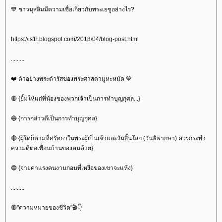
💙 ชาวมุสลิมมีความเชื่อเกี่ยวกับพระเยซูอย่างไร?
https://is1t.blogspot.com/2018/04/blog-post.html
.........
❤️ ตัวอย่างพระดำรัสของพระศาสดามูหะหมัด 💙
🔴 {ยิ้มให้แก่พี่น้องของพวกเจ้าเป็นการทำบุญกุศล...}
🔵 {การกล่าวดีเป็นการทำบุญกุศล}
🔴 {ผู้ใดก็ตามที่ศรัทธาในพระผู้เป็นเจ้าและวันสิ้นโลก (วันพิพากษา) ควรกระทำ
ความดีต่อเพื่อนบ้านของตนด้วย}
🔵 {จ่ายค่าแรงคนงานก่อนที่เหงื่อของเขาจะแห้ง}
.........
🔴"ความหมายของชีวิต"🎬👇