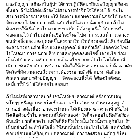
ละปัญญา สติจะเป็นผู้นำให้การปฏิบัติสมาธิและปัญญาเกิดผล
ขึ้นมา ถ้าไม่มีสติแล้วจะไม่สามารถทำจิตใจให้สงบได้ จะไม่
สามารถพิจารณาธรรมะให้เห็นตามสภาพความเป็นจริงได้ เพราะ
จิตจะลอยไปลอยมา เหมือนกับเรือที่ไม่จอดนิ่งอยู่กับท่า ถ้าไม่
ต้องการให้เรือไหลไปตามกระแสน้ำ ก็ต้องผูกเรือไว้กับท่าหรือ
ทอดสมอไว้ ถ้าไม่เช่นนั้นเรือก็จะไหลไปตามกระแสน้ำ เวลาจะ
ขนถ่ายสิ่งของและบุคคลขึ้นลงจากเรือ เรือต้องจอดนิ่งเสียก่อนถึง
จะสามารถขนถ่ายสิ่งของและบุคคลได้ แต่ถ้าเรือไม่จอดนิ่ง ไหล
ไปไหลมา การขนถ่ายสิ่งของและบุคคลลงหรือขึ้นจากเรือ ย่อม
เป็นไปด้วยความลำบากยากเย็น หรืออาจจะเป็นไปไม่ได้เลยที
เดียว เช่นเดียวกับการขัดเกลาจิตใจให้สะอาดหมดจด ก็ต้องอาศั
จิตใจที่มีความสงบนิ่ง เพราะต้องขนถ่ายสิ่งที่สกปรก คือกิเลส
ตัณหา ออกมาด้วยปัญญา จิตจะสงบนิ่งได้ ก็ต้องมีสติคอ
เหนี่ยวรั้งไว้ ไม่ให้ลอยไปลอยมา
ถ้าไม่มีสติเวลาทำสมาธิ เช่นไหว้พระสวดมนต์ หรือกำหนดพุ
ทโธๆๆ หรือดูลมหายใจเข้าออก จะไม่สามารถกำหนดดูอยู่ได้
นานอย่างต่อเนื่อง อาจจะกำหนดได้เพียงแค่ ๒ - ๓ นาที หรือไม่
ถึงเสียด้วยซ้ำไป สวดมนต์ได้คำสองคำ ใจก็จะลอยไปคิดถึงเรื่อง
อื่นแล้ว ปากก็สวดไป แต่ใจก็คิดถึงเรื่องนั้นเรื่องนี้ควบคู่กันไป ถ้า
เป็นอย่างนี้ จะทำให้ใจนิ่ง ให้สงบนั้นย่อมเป็นไปไม่ได้ แต่ถ้ามีสติ
คอยเตือนตนให้รู้อยู่กับบทสวดมนต์ ถ้ากำลังสวดมนต์อยู่ ก็ให้มี