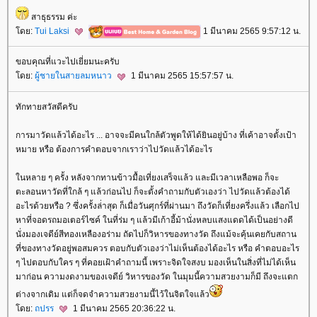
สาธุธรรม ค่ะ
ดย:
Tui Laksi
1 มีนาคม 2565 9:57:12 น.
ขอบคุณที่แวะไปเยี่ยมนะครับ
ดย:
ผู้ชายในสายลมหนาว
1 มีนาคม 2565 15:57:57 น.
ทักทายสวัสดีครับ
การมาวัดแล้วได้อะไร ... อาจจะมีคนใกล้ตัวพูดให้ได้ยินอยู่บ้าง ที่เค้าอาจตั้งเป้า
หมาย หรือ ต้องการคำตอบจากเราว่าไปวัดแล้วได้อะไร
นหลาย ๆ ครั้ง หลังจากทานข้าวมื้อเที่ยงเสร็จแล้ว และมีเวลาเหลือพอ ก็จะ
ตะลอนหาวัดที่ใกล้ ๆ แล้วก่อนไป ก็จะตั้งคำถามกับตัวเองว่า ไปวัดแล้วต้องได้
อะไรด้วยหรือ ? ซึ่งครั้งล่่าสุด ก็เมื่อวันศุกร์ที่ผ่านมา ถึงวัดก็เที่ยงครึ่งแล้ว เลือกไป
หาที่จอดรถมอเตอร์ไซค์ ในที่ร่ม ๆ แล้วมีเก้าอี้ม้านั่งหลบแสงแดดได้เป็นอย่างดี
นั่งมองเจดีย์สีทองเหลืองอร่าม ถัดไปก็วิหารของทางวัด ถึงแม้จะคุ้นเคยกับสถาน
ที่ของทางวัดอยู่พอสมควร ตอบกับตัวเองว่าไม่เห็นต้องได้อะไร หรือ คำตอบอะไร
ๆ ไปตอบกับใคร ๆ ที่คอยเฝ้าคำถามนี้ เพราะจิดใจสงบ มองเห็นในสิ่งที่ไม่ได้เห็น
มาก่อน ความงดงามของเจดีย์ วิหารของวัด ในมุมนี้ความสวยงามก็มี ถึงจะแตก
ต่างจากเดิม แต่ก็จดจำความสวยงามนี้ไว้ในจิตใจแล้ว
ดย:
ถปรร
1 มีนาคม 2565 20:36:22 น.