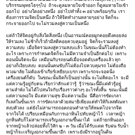
บริกรรมพุทธโธๆๆไป ถ้าจะดูลมหายใจเข้าออก ก็ดูลมหายใจเข้า
ออกไป อย่างใดอย่างหนึ่ง อย่าไปทำทั้ง ๓ อย่างพร้อมๆกัน เรา
ต้องการรวมจิตเป็นหนึ่ง ถ้าให้จิตทำงานหลายๆอย่าง จิตก็จะ
กระจายออกไป จะไม่รวมลงสู่ความเป็นหนึ่ง
ต่ถ้าให้จิตอยู่กับสิ่งใดสิ่งหนึ่ง เป็นอารมณ์คอยผูกคอยดึงคอยล่อ
ห้รวมลง ไม่ช้าก็เร็วถ้ามีสติคอยควบคุมอยู่ จิตก็จะรวมลงสู่
ความสงบ เมื่อจิตรวมลงสู่ความสงบแล้ว ในขณะนั้นก็ไม่ต้องทำ
อะไร เพราะการกำหนดจิตก็จะไม่มีความจำเป็นอีกต่อไป เพราะ
ตอนนั้นจิตจะนิ่ง เหมือนกับรถยนต์เมื่อจอดดับเครื่องแล้ว ทุก
อย่างก็เงียบสงบ ตอนนั้นคนขับก็ไม่ต้องไปควบคุมรถ ไม่ต้องถือ
พวงมาลัย ไม่ต้องเข้าเกียร์เหยียบเบรก เพราะรถจะจอดนิ่ง
เครื่องยนต์ก็ดับ ในขณะนั้นจิตก็เป็นอย่างนั้น จะไม่คิดอะไร จะมี
ต่ความรู้อยู่กับตน เรียกว่าสักแต่ว่ารู้ รู้ว่าขณะนี้มีแต่ตัวรู้อยู่
ตามลำพัง ไม่ได้ไปสนใจกับเรื่องราวต่างๆ อะไรทั้งสิ้น ขณะนั้นมี
ต่ความพอใจ มีแต่ความสุข มีแต่ความอิ่ม นี่คือการขัดเกลา
กิเลสในขั้นแรก การขัดเกลาด้วยสมาธิเพียงแต่ทำให้กิเลสตัณหา
สงบตัวลง แต่ยังไม่สามารถถอดถอนทำลายให้หมดไปจากจิต
จากใจได้ เปรียบเหมือนกับการเอาหินไปทับหญ้าไว้ เวลาหญ้า
ถูกหินทับก็ไม่สามารถเจริญงอกงามขึ้นมาได้ แต่ถ้ายกหินออก
จากหญ้าแล้วปล่อยทิ้งไว้สัก ๒ - ๓ วัน เมื่อได้รับแดด รับฝน รับน้ำ
หญ้าก็จะเจริญงอกงามขึ้นมาอีก เพราะยังมีรากอยู่ในดิน