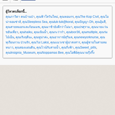
ผู้โหวตบล็อกนี้...
คุณภาวิดา คนบ้านป่า
,
คุณฟ้าใสวันใหม่
,
คุณหอมกร
,
คุณThe Kop Civil
,
คุณโอ
น่าจอมซ่าส์
,
คุณSleepless Sea
,
คุณtuk-tuk@korat
,
คุณปัญญา Dh
,
คุณอุ้มสี
,
คุณสายหมอกและก้อนเมฆ
,
คุณมาช้ายังดีกว่าไม่มา
,
คุณปรศุราม
,
คุณนายแว่น
ขยันเที่ยว
,
คุณhaiku
,
คุณเนินน้ำ
,
คุณกะว่าก๋า
,
คุณtoor36
,
คุณmultiple
,
คุณร่ม
ไม้เย็น
,
คุณเริงฤดีนะ
,
คุณทูน่าค่ะ
,
คุณอาจารย์สุวิมล
,
คุณnewyorknurse
,
คุณ
ทุเรียนกวน ป่วนรัก
,
คุณTui Laksi
,
คุณแมวเซาผู้น่าสงสาร
,
คุณผู้ชายในสายลม
หนาว
,
คุณสองแผ่นดิน
,
คุณไวน์กับสายน้ำ
,
คุณกิ่งฟ้า
,
คุณSweet_pills
,
คุณInsignia_Museum
,
คุณNoppamas Bee
,
คุณโอพีย์คุณนายกุ๊งกิ๊ง