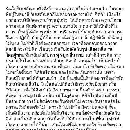
ฉันใดกิเลสตัณหาตัวที่สร้างความวุ่นวายใจ ก็เป็นเช่นนั้น ในขณะ
ที่อยู่ในสมาธิ กิเลสตัณหาก็ไม่สามารถทำงานได้ จิตก็ไม่มีอะไร
มาก่อกวนให้เกิดความว้าวุ่นขุ่นมัว ให้เกิดความโลภ ความโกรธ
ความหลง มีแต่ความสุข ความสบายใจ แต่สมาธิก็เป็นสิ่งที่ไม่
ถาวร ตั้งอยู่ได้สักครู่หนึ่ง ยาวหรือนาน ก็ขึ้นอยู่กับความสามารถ
นการปฏิบัติ ถ้าปฏิบัติมากก็จะนิ่งอยู่นาน ถ้าปฏิบัติน้อยก็นิ่งอยู่
ไม่นาน ไม่ช้าก็เร็วก็จะถอนออกมา เวลาที่จิตถอนออกมาจาก
สมาธิ ก็จะเริ่มคิด เริ่มปรุง เริ่มรับสัมผัสกับ
รูป เสียง กลิ่น รส
ผฏฐัพพะ
ที่มาสัมผัสกับ
ตา หู จมูก ลิ้น กา
ล้วก็มีการคิด การ
ปรุง ก็เป็นโอกาสของกิเลสตัณหาที่จะทำงานต่อไป เห็นอะไร ก็
เกิดความอยากเกิดความชอบขึ้นมา เห็นอะไร ก็เกิดความไม่ชอบ
ไม่พอใจขึ้นมา ได้ยินได้สัมผัสอะไร ก็จะเป็นอย่างนั้น เพราะ
กิเลสมีโอกาสได้ทำงานแล้ว เมื่อเป็นเช่นนั้นถ้าต้องการที่จะกำจัด
กิเลสให้หมดสิ้นไป ในขั้นต่อไปก็ต้องใช้การเจริญปัญญา หรือ
วิปัสสนา เพื่อให้จิตเข้าใจถึงสภาพความเป็นจริงของสภาวธรรม
ทั้งหลาย เช่นรูป เสียง กลิ่น รส โผฏฐัพพะ ที่จิตไปมีความยินดี
ินร้ายด้วยว่า เป็นสิ่งที่ควรจะยินดีหรือไม่ ควรจะยินร้ายหรือไม่
ควรจะรังเกียจหรือไม่ เพราะถ้าไม่เข้าใจ มีความหลงอยู่ ก็จะ
เห็นดีเห็นงาม หรือเห็นไม่ดีเห็นไม่งาม กับสิ่งต่างๆที่มาสัมผัสกับ
จิต ส่วนไหนที่ถูกอกถูกใจ ก็จะทำให้เกิดความโลภขึ้นมา ทำให้
เกิดความอยากได้ขึ้นมา ส่วนไหนที่ไม่ถูกอกถูกใจ ก็จะเกิดความ