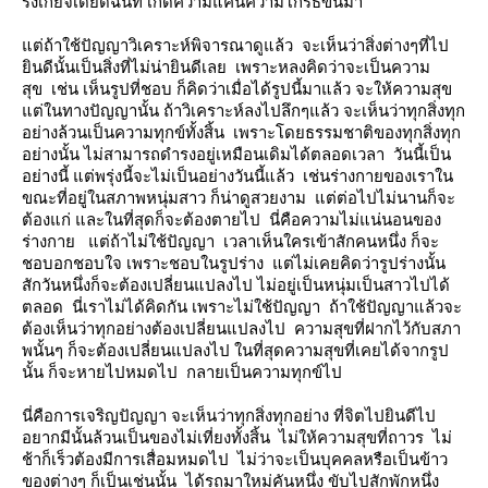
รังเกียจเดียดฉันท์ เกิดความแค้นความโกรธขึ้นมา
ต่ถ้าใช้ปัญญาวิเคราะห์พิจารณาดูแล้ว จะเห็นว่าสิ่งต่างๆที่ไป
ินดีนั้นเป็นสิ่งที่ไม่น่ายินดีเลย เพราะหลงคิดว่าจะเป็นความ
สุข เช่น เห็นรูปที่ชอบ ก็คิดว่าเมื่อได้รูปนี้มาแล้ว จะให้ความสุข
ต่ในทางปัญญานั้น ถ้าวิเคราะห์ลงไปลึกๆแล้ว จะเห็นว่าทุกสิ่งทุก
อย่างล้วนเป็นความทุกข์ทั้งสิ้น เพราะโดยธรรมชาติของทุกสิ่งทุก
อย่างนั้น ไม่สามารถดำรงอยู่เหมือนเดิมได้ตลอดเวลา วันนี้เป็น
อย่างนี้ แต่พรุ่งนี้จะไม่เป็นอย่างวันนี้แล้ว เช่นร่างกายของเราใน
ขณะที่อยู่ในสภาพหนุ่มสาว ก็น่าดูสวยงาม แต่ต่อไปไม่นานก็จะ
ต้องแก่ และในที่สุดก็จะต้องตายไป นี่คือความไม่แน่นอนของ
ร่างกาย แต่ถ้าไม่ใช้ปัญญา เวลาเห็นใครเข้าสักคนหนึ่ง ก็จะ
ชอบอกชอบใจ เพราะชอบในรูปร่าง แต่ไม่เคยคิดว่ารูปร่างนั้น
สักวันหนึ่งก็จะต้องเปลี่ยนแปลงไป ไม่อยู่เป็นหนุ่มเป็นสาวไปได้
ตลอด นี่เราไม่ได้คิดกัน เพราะไม่ใช้ปัญญา ถ้าใช้ปัญญาแล้วจะ
ต้องเห็นว่าทุกอย่างต้องเปลี่ยนแปลงไป ความสุขที่ฝากไว้กับสภา
พนั้นๆ ก็จะต้องเปลี่ยนแปลงไป ในที่สุดความสุขที่เคยได้จากรูป
นั้น ก็จะหายไปหมดไป กลายเป็นความทุกข์ไป
นี่คือการเจริญปัญญา จะเห็นว่าทุกสิ่งทุกอย่าง ที่จิตไปยินดีไป
อยากมีนั้นล้วนเป็นของไม่เที่ยงทั้งสิ้น ไม่ให้ความสุขที่ถาวร ไม่
ช้าก็เร็วต้องมีการเสื่อมหมดไป ไม่ว่าจะเป็นบุคคลหรือเป็นข้าว
ของต่างๆ ก็เป็นเช่นนั้น ได้รถมาใหม่คันหนึ่ง ขับไปสักพักหนึ่ง