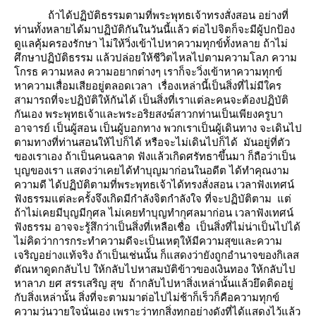
ถ้าได้ปฏิบัติธรรมตามที่พระพุทธเจ้าทรงสั่งสอน อย่างที่
ท่านทั้งหลายได้มาปฏิบัติกันในวันนี้แล้ว ต่อไปจิตก็จะมีผู้ปกป้อง
ดูแลคุ้มครองรักษา ไม่ให้วิ่งเข้าไปหาความทุกข์ทั้งหลาย ถ้าไม่
ศึกษาปฏิบัติธรรม แล้วปล่อยให้ชีวิตไหลไปตามความโลภ ความ
กรธ ความหลง ความอยากต่างๆ เราก็จะวิ่งเข้าหาความทุกข์
หาความเสื่อมเสียอยู่ตลอดเวลา เรื่องเหล่านี้เป็นสิ่งที่ไม่มีใคร
สามารถที่จะปฏิบัติให้กันได้ เป็นสิ่งที่เราแต่ละคนจะต้องปฏิบัติ
กันเอง พระพุทธเจ้าและพระอริยสงฆ์สาวกท่านเป็นเพียงครูบา
อาจารย์ เป็นผู้สอน เป็นผู้บอกทาง พวกเราเป็นผู้เดินทาง จะเดินไป
ตามทางที่ท่านสอนให้ไปก็ได้ หรือจะไม่เดินไปก็ได้ มันอยู่ที่ตัว
ของเราเอง ถ้าเป็นคนฉลาด ฟังแล้วเกิดศรัทธาขึ้นมา ก็ถือว่าเป็น
บุญของเรา แสดงว่าเคยได้ทำบุญมาก่อนในอดีต ได้ทำคุณงาม
ความดี ได้ปฏิบัติตามที่พระพุทธเจ้าได้ทรงสั่งสอน เวลาฟังเทศน์
ฟังธรรมแต่ละครั้งจึงเกิดมีกำลังจิตกำลังใจ ที่จะปฏิบัติตาม แต่
ถ้าไม่เคยมีบุญมีกุศล ไม่เคยทำบุญทำกุศลมาก่อน เวลาฟังเทศน์
ฟังธรรม อาจจะรู้สึกว่าเป็นสิ่งที่เหลือเชื่อ เป็นสิ่งที่ไม่น่าเป็นไปได้
ไม่คิดว่าการกระทำความดีจะเป็นเหตุให้มีความสุขและความ
เจริญอย่างแท้จริง ถ้าเป็นเช่นนั้น ก็แสดงว่ายังถูกอำนาจของกิเลส
ตัณหาดูดกลับไป ให้กลับไปหาสมบัติข้าวของเงินทอง ให้กลับไป
หาลาภ ยศ สรรเสริญ สุข ถ้ากลับไปหาสิ่งเหล่านั้นแล้วยึดติดอยู่
กับสิ่งเหล่านั้น สิ่งที่จะตามมาต่อไปไม่ช้าก็เร็วก็คือความทุกข์
ความวุ่นวายใจนั่นเอง เพราะว่าทุกสิ่งทุกอย่างดังที่ได้แสดงไว้แล้ว