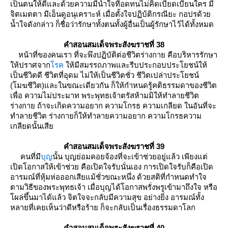
เป็นตนให้ดีและด้วยความมีน้ำใจที่อดทนไม่คิดเบียดเบียนใคร มี
จิตเมตตา มีเอ็นดูอนุเคราะห์ เมื่อตั้งใจปฏิบ้ติกรณียะ กอปรด้ว
น้ำใจดังกล่าว ก็ชื่อว่ารักษาทั้งตนทั้งผู้อื่นเป็นผู้รักษาไว้ได้ทั้งหมด
คำสอนสมเด็จพระสังฆราชที่ 38
หน้าที่ของคนเรา ที่จะพึงปฏิบัติต่อชีวิตร่างกาย คือบริหารรักษา
ห้ปราศจาก
รค
ห้มีสมรรถภาพและรีบประกอบประโยชน์ให้
เป็นชีวิตดี ชีวิตที่อุดม ไม่ให้เป็นชีวิตชั่ว ชีวิตเปล่าประโยชน์
(โมฆชีวิต)และในขณะเดียวกัน ก็ให้กำหนดรู้คติธรรมดาของชีวิต
เพื่อ ความไม่ประมาท พระพุทธเจ้าตรัสห้ามมิให้ทำลายชีวิต
ร่างกาย ถ้าจะเกิดความอยาก ความโกรธ ความเกลียด ในอันที่จะ
ทำลายชีวิต ร่างกายก็ให้ทำลายความอยาก ความโกรธความ
เกลียดนั้นเสี
คำสอนสมเด็จพระสังฆราชที่ 39
คนที่มี
บุญ
นั้น บุญย่อมคอยจ้องที่จะเข้าช่วยอยู่แล้ว เพียงแต่
เปิดโอกาสให้เข้าช่วย คือเปิดใจรับนั่นเอง การเปิดใจรับก็คือเปิด
อารมณ์ที่หุ้มห่อออกเสียแม้ชั่วขณะหนึ่ง ด้วยสติที่กำหนดทำใจ
ตามวิธีของพระพุทธเจ้า เมื่อบุญได้โอกาสพรั่งพรูเข้ามาถึงใจ หรือ
ผล่ขึ้นมาได้แล้ว จิตใจจะกลับมีความสุข อย่างยิ่ง อารมณ์ทั้ง
หลายที่เคยเห็นว่าดีหรือร้าย ก็จะกลับเป็นเรื่องธรรมดาโลก
คำสอนสมเด็จพระสังฆราชที่ 40