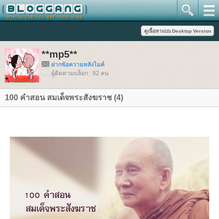
**mp5**
ฝากข้อความหลังไมค์
ผู้ติดตามบล็อก : 92 คน
100 คำสอน สมเด็จพระสังฆราช (4)