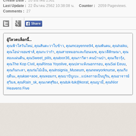
Create Date :
20 มีนาคม 2562
Last Update :
22 มีนาคม 2562 10:38:08 น.
Counter :
2059 Pageviews.
Comments :
27
ผู้โหวตบล็อกนี้...
คุณฟ้าใสวันใหม่
,
คุณสันตะวาใบข้าว
,
คุณmcayenne94
,
คุณพันคม
,
คุณhaiku
,
คุณโอน่าจอมซ่าส์
,
คุณกะว่าก๋า
,
คุณสายหมอกและก้อนเมฆ
,
คุณวลีลักษณา
,
คุณ
สองแผ่นดิน
,
คุณSweet_pills
,
คุณtoor36
,
คุณภาวิดา คนบ้านป่า
,
คุณเรียวรุ้ง
,
คุณThe Kop Civil
,
คุณRinsa Yoyolive
,
คุณปลาแห้งนอกกรอบ
,
คุณSai Eeuu
,
คุณก้นกะลา
,
คุณร่มไม้เย็น
,
คุณInsignia_Museum
,
คุณnewyorknurse
,
คุณเริง
ฤดีนะ
,
คุณkae+aoe
,
คุณหอมกร
,
คุณบาบิบูเบะ...แปลงกายเป็นบูริน
,
คุณอาจารย์
สุวิมล
,
คุณRain_sk
,
คุณเกศสุริยง
,
คุณtuk-tuk@korat
,
คุณญามี่
,
คุณNior
Heavens Five