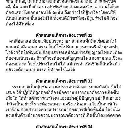
รักษาตนอยู่ได้ แต่เมื่อโง่เกิดอวดฉลาดขึ้นมาเมื่อใด ก็เกิดวิบัติ
เมื่อนั้น และเมื่อถึงคราวคับขันซึ่งจะต้องแสดงวิชาเอง คนโง่ก็จะ
ต้องแสดงโง่ออกมาจนได้ ฉะนั้น ถึงอย่างไรก็สู้หาวิชาใส่ตนให้
เป็นคนฉลาด ขึ้นเองไม่ได้ ทั้งคนดีมีวิชาถึงจะมีรูปร่างไม่ดี ก็จะ
ต้องได้ดีในที่สุด
คำสอนสมเด็จพระสังฆราชที่
32
คนที่อ่อนแอ ย่อมแพ้อุปสรรคง่ายๆ ส่วนคนที่เข้มแข็งย่อมไม่
อมแพ้ เมื่อพบอุปสรรคก็แก้ไขไปรักษาการงานหรือสิ่งมุ่งจะทำ
ไว้ด้วยจิตใจที่มุ่งมั่น ถืออุปสรรคเหมือนอย่างสัญญาณไฟแดงที่จะ
ต้องพบเป็นระยะ ถ้ากลัวจะต้องพบสัญญาณไฟแดงตามถนนซึ่งจะ
ต้องหยุดรถ ก็จะไปข้างไหนไม่ได้ แม้การดำเนินชีวิตก็ฉันนั้น ถ้า
กลัวจะต้องพบอุปสรรค ก็ทำอะไรไม่ได้
คำสอนสมเด็จพระสังฆราชที่ 33
ธรรมดาผู้เป็นปุถุชน ความปรารถนาต้องการย่อมบังเกิดขึ้นได้
เสมอ วิธีปฏิบัติที่ถูกต้องก็คือ เมื่อความปรารถนาต้องการเกิดขึ้น
เมื่อใด ให้ทำสติพิจารณาใจตนเองอย่างผู้มีปัญญา อย่าคิดเอาเอง
ว่าใจเป็นอย่างไร จะต้องพบความจริงแน่นอนว่า ใจเป็นทุกข์ ใจ
เร่าร้อน ด้วยอำนาจความปรารถนาต้องการที่เกิดขึ้นนั้น ใจจะไม่
สงบเย็นด้วยอำนาจความปรารถนาต้องการที่เกิดขึ้นโดยเด็ดขาด
คำสอนสมเด็จพระสังฆราชที่ 34