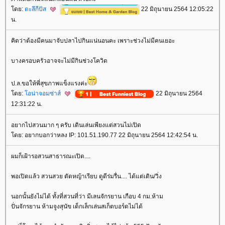
ดย:
ตะลีกีปัส
22 มิถุนายน 2564 12:05:22
น.
คิดว่าต้องมีคนมาจับปลาไปกินแน่นอนคะ เพราะช่วงไม่มีคนเยอะ
บางครอบครัวอาจจะไม่มีกินช่วงโควิด
ป.ล.ขอให้พี่สุขภาพแข็งแรงค่ะ
ดย:
อน่าจอมซ่าส์
22 มิถุนายน 2564
12:31:22 น.
อยากไปสวนมาก ๆ ครับ เดินเล่นเพียงแต่สวนไม่เปิด
ดย: อยากบอกว่าหลง IP: 101.51.190.77 22 มิถุนายน 2564 12:42:54 น.
ผมก็เฝ้ารอสวนสาธารณะเปิด....
พอเปิดแล้ว สวนสวย ตัดหญ้าเรียบ ดูดีร่มรื่น.... ได้แต่เดิน/วิ่ง
นอกนั้นยังไม่ได้ ทั้งที่สวนที่ว่า มีเลนจักรยาน เกือบ 4 กม.ห้าม
ปั่นจักรยาน ห้ามจูงสุนัข เด็กเล็กเล่นสเก็ตบอร์ดไม่ได้