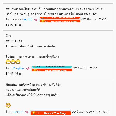
สวนสาธารณะไม่เปิด คนก็ไปวิ่งกันแถวๆ บ้านตัวเองนี่แหละ อาจจะหน้าบ้าน
หรือในวอยวิ่งวนๆ เอา ผมว่านโยบาย การประกาศใช้ไม่ค่อยชัดเจนครับ
ดย: คุณต่อ (
toor36
) 22 มิถุนายน 2564
14:27:16 น.
อ้าว..
สวนเปิดแล้ว..
ไม่ได้ออกไปออกกำลังกายนานเช่นกัน
ไปรับอากาศและบรรยากาศสดชื่นๆกันค่ะ
ดย:
เริงฤดีนะ
22 มิถุนายน 2564
14:48:46 น.
ต้นฉบับภาพเป็นหน้ากากแอฟริกาครับพี่อิม
ผมว่างานของเค้ามีเสน่ห์ดี
ล้วผมก็แต่งภาพให้เป็นภาพการ์ตูนครับ
ดย:
กะว่าก๋า
22 มิถุนายน 2564 15:49:22