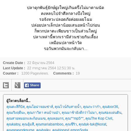
ปลาดุกพันธุ์ยักษ์ฝูงใหญ่เกินครึ่งไม่มาตามนัด
คงหลบไปจำศีลกลางบึงใหญ่
รอจังหวะปลอดภัยค่อยเผยโฉม
ปล่อยปลาเล็กปลาน้อยเสนอหน้าไปก่อน
ก็พวกปลาตะเพียนขาวเป็นส่วนใหญ่
ปลาเหล่านี้พวกเรามีส่วนช่วยกันเลี้ยง
เหมือนปลาหน้าวัด
รอวันพวกมันจะกลับมา...
Create Date :
22 มิถุนายน 2564
Last Update :
22 กรกฎาคม 2564 12:51:30 น.
Counter :
1200 Pageviews.
Comments :
19
ผู้โหวตบล็อกนี้...
คุณตะลีกีปัส
,
คุณโอน่าจอมซ่าส์
,
คุณไวน์กับสายน้ำ
,
คุณกะว่าก๋า
,
คุณtoor36
,
คุณเริงฤดีนะ
,
คุณภาวิดา คนบ้านป่า
,
คุณมาช้ายังดีกว่าไม่มา
,
คุณสองแผ่นดิน
,
คุณสายหมอกและก้อนเมฆ
,
คุณหอมกร
,
คุณ**mp5**
,
คุณThe Kop Civil
,
คุณkatoy
,
คุณอุ้มสี
,
คุณmariabamboo
,
คุณชีริว
,
คุณtuk-tuk@korat
,
คุณnewyorknurse
,
คุณhaiku
,
คุณHoneyLemonSoda