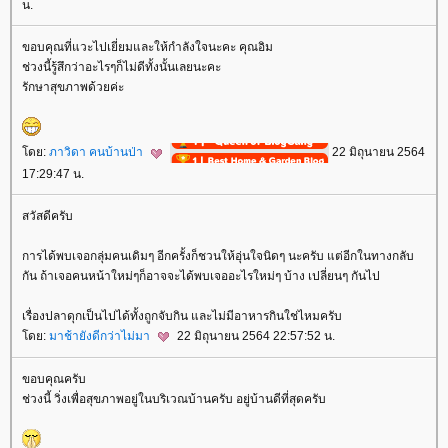
น.
ขอบคุณที่แวะไปเยี่ยมและให้กำลังใจนะคะ คุณอิม
ช่วงนี้รู้สึกว่าอะไรๆก็ไม่ดีทั้งนั้นเลยนะคะ
รักษาสุขภาพด้วยค่ะ
ดย:
ภาวิดา คนบ้านป่า
22 มิถุนายน 2564
17:29:47 น.
สวัสดีครับ
การได้พบเจอกลุ่มคนเดิมๆ อีกครั้งก็ชวนให้อุ่นใจนิดๆ นะครับ แต่อีกในทางกลับ
กัน ถ้าเจอคนหน้าใหม่ๆก็อาจจะได้พบเจออะไรใหม่ๆ บ้าง เปลี่ยนๆ กันไป
เรื่องปลาดุกเป็นไปได้ทั้งถูกจับกิน และไม่มีอาหารกินใช่ไหมครับ
ดย:
มาช้ายังดีกว่าไม่มา
22 มิถุนายน 2564 22:57:52 น.
ขอบคุณครับ
ช่วงนี้ วิ่งเพื่อสุขภาพอยู่ในบริเวณบ้านครับ อยู่บ้านดีที่สุดครับ