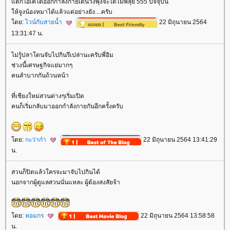
ต่ก็โอเคได้ออกกำลังกายเดินวิ่งพุงจะได้ไม่พลุ้ย 555 ปัจจุบัน
ห้จูงน้องหมาได้แล้วแต่อย่างยัง....ครับ
ดย:
ไวน์กับสายน้ำ
22 มิถุนายน 2564
13:31:47 น.
ไม่รู้ปลาโดนจับไปกินรึเปล่านะครับพี่อิม
ช่วงนี้เศรษฐกิจแย่มากๆ
คนลำบากกันถ้วนหน้า
ที่เชียงใหม่สวนต่างๆเริ่มเปิด
คนก็เริ่มกลับมาออกกำลังกายกันอีกครั้งครับ
ดย:
กะว่าก๋า
22 มิถุนายน 2564 13:41:29
น.
สวนก็ปิดแล้วใครจะมาจับไปกินได้
นอกจากผู้ดูแลสวนนั่นแหละ ผู้ต้องสงสัยจ้า
ดย:
หอมกร
22 มิถุนายน 2564 13:58:58
น.