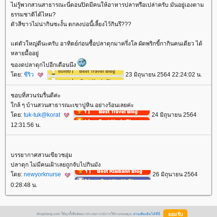
ไม่รู้พวกสวนสาธารณะนี่ตอนปิดมีคนให้อาหารปลาหรือเปล่าครับ มันอยู่เองตาม
ธรรมชาติได้ไหม?
ตัวสีขาวไม่น่ากินซะงั้น ตกลงบ่อนี้เลี้ยงไว้กินรึ???
ต่ตัวใหญ่ดีนะครับ อาทิตย์ก่อนซื้อปลาดุกมาครึ่งโล ผัดพริกขี้กากินคนเดียว ได้
หลายมื้ออยู่
ของดปลาดุกไปอีกเดือนนึง
ดย:
ชีริว
23 มิถุนายน 2564 22:24:02 น.
ชอบที่สวนร่มรื่นดีค่ะ
กล้ ๆ บ้านสวนสาธารณะเขาปูหิน อย่างร้อนเลยค่ะ
ดย:
tuk-tuk@korat
24 มิถุนายน 2564
12:31:56 น.
บรรยากาศสวนเขียวชอุ่ม
ปลาดุก ไม่มีคนเฝ้าเลยถูกจับไปกินมัง
ดย:
newyorknurse
26 มิถุนายน 2564
0:28:48 น.
BlogGang.com ใช้คุกกี้เพื่อพัฒนาประสบการณ์การใช้งานของคุณ
อ่านเพิ่มเติมได้ที่นี่