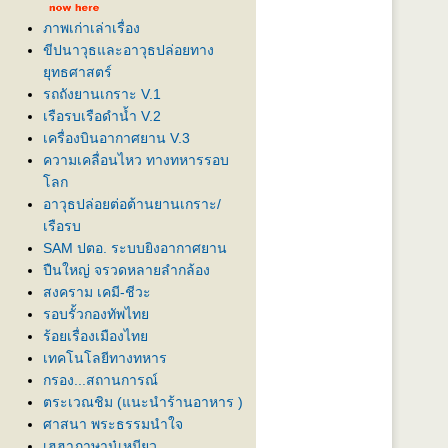
ภาพเก่าเล่าเรื่อง
ขีปนาวุธและอาวุธปล่อยทาง
ุทธศาสตร์
รถถังยานเกราะ V.1
เรือรบเรือดำน้ำ V.2
เครื่องบินอากาศยาน V.3
ความเคลื่อนไหว ทางทหารรอบ
ลก
อาวุธปล่อยต่อต้านยานเกราะ/
เรือรบ
SAM ปตอ. ระบบยิงอากาศยาน
ปืนใหญ่ จรวดหลายลำกล้อง
สงคราม เคมี-ชีวะ
รอบรั้วกองทัพไท
ร้อยเรื่องเมืองไท
เทคโนโลยีทางทหาร
กรอง...สถานการณ์
ตระเวณชิม (แนะนำร้านอาหาร )
ศาสนา พระธรรมนำใจ
เฮฮาภาษานู๋เหมียว