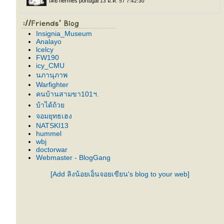
Insignia_Museum
Analayo
lcelcy
FW190
icy_CMU
นภานุภาพ
Warfighter
คนบ้านสามขา101ฯ.
บ้าได้ถ้ว
จอมยุทธเฮง
NATSKI13
hummel
wbj
doctorwar
Webmaster - BlogGang
[Add ลิงน้อยเอ็นจอยเขียน's blog to your web]