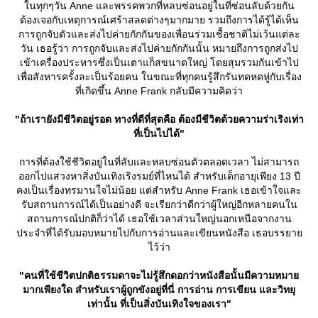
นทุกๆวัน Anne และพรรคพวกที่หลบซ่อนอยู่ในที่ซ่อนลับด้วยกัน
ต้องเจอกับเหตุการณ์เศร้าสลดต่างๆมากมาย รวมถึงการได้รู้ได้เห็น
การถูกจับตัวและส่งไปค่ายกักกันของเพื่อนร่วมเชื้อชาติไม่เว้นแต่ละ
วัน เธอรู้ว่า การถูกจับและส่งไปค่ายกักกันนั้น หมายถึงการถูกส่งไป
เข้าเครื่องประหารซึ่งเป็นเตาแก็สขนาดใหญ่ โดยสุมรวมกันเข้าไป
เพื่อสังหารครั้งละเป็นร้อยคน ในขณะที่ทุกคนรู้สึกรันทดหดหู่กับเรื่อง
ที่เกิดขึ้น Anne Frank กลับมีความคิดว่า
"ถ้าเรายังมีชีวิตอยู่รอด ทางที่ดีที่สุดคือ ต้องมีชีวิตด้วยความร่าเริงเท่า
ที่เป็นไปได้"
การที่ต้องใช้ชีวิตอยู่ในที่ลับและหลบซ่อนตัวตลอดเวลา ไม่สามารถ
ออกไปแสวงหาสิ่งบันเทิงเริงรมย์ที่ไหนได้ สำหรับเด็กอายุเพียง 13 ปี
คงเป็นเรื่องทรมานใจไม่น้อย แต่สำหรับ Anne Frank เธอเข้าใจและ
รับสถานการณ์ได้เป็นอย่างดี จะเรียกว่าดีกว่าผู้ใหญ่อีกหลายคนใน
สถานการณ์ปกติก็ว่าได้ เธอใช้เวลาส่วนใหญ่นอกเหนือจากงาน
ประจำที่ได้รับมอบหมายไปกับการอ่านและเขียนหนังสือ เธอบรรยา
ไว้ว่า
"คนที่ใช้ชีวิตปกติธรรมดาจะไม่รู้สึกดอกว่าหนังสือนั้นมีความหมา
มากเพียงใด สำหรับเราผู้ถูกขังอยู่ที่นี่ การอ่าน การเขียน และวิทยุ
เท่านั้น ที่เป็นสิ่งบันเทิงใจของเรา"