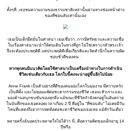
ทั้งๆที่..เธอชมความงามของธรรมชาติเหล่านั้นผ่านทางช่องหน้าต่าง
ของที่ซ่อนลับเท่านั้นเอง
เธอเป็นเด็กยึดมั่นในศาสนา เธอเชื่อว่า..การมีศรัทธาและความเชื่อ
นเรื่องศาสนาจะนำให้คนเดินในทางที่ถูก ไม่ใช่เพราะกลัวพระเจ้า
จึงจะต้องประพฤติดี แต่ประพฤติดีเพื่อเกียรติและจิตสำนึกในความผิด
ชอบชั่วดีของตน..
หากทุกคนมีแนวคิดโดยใช้ศาสนาเป็นเครื่องนำทางในการดำเนิน
ชีวิตเช่นเดียวกับเธอ โลกใบนี้คงจะน่าอยู่ขึ้นอีกไม่น้อ
Anne Frank เป็นตัวอย่างที่ดีของคนมองโลกในมุมงาม มีความหวัง
เป็นที่ตั้ง และไม่ยอมแพ้ต่อชะตากรรมของชีวิต เธอจะหัวเราะและ
มองด้านสนุกขบขันของทุกสิ่ง แม้ขณะที่ชีวิตกำลังตกอยู่ในอันตรา
นบันทึกของเธอตลอดเวลาเกือบ 2 ปี ที่อยู่ใน "ที่ซ่อนลับ" ไม่เคยมีวัน
ไหนที่แสดงถึงอาการทดท้อต่อชะตาชีวิตของเธอเลย แม้สักวันเดียว
หลายครั้งฉันอดประหลาดใจไม่ได้ว่า นี่..คือความคิดของเด็กอายุ 14
ปีหรือ