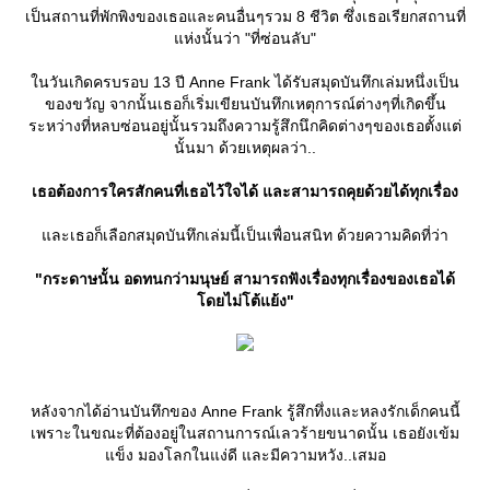
เป็นสถานที่พักพิงของเธอและคนอื่นๆรวม 8 ชีวิต ซึ่งเธอเรียกสถานที่
ห่งนั้นว่า "ที่ซ่อนลับ"
นวันเกิดครบรอบ 13 ปี Anne Frank ได้รับสมุดบันทึกเล่มหนึ่งเป็น
ของขวัญ จากนั้นเธอก็เริ่มเขียนบันทึกเหตุการณ์ต่างๆที่เกิดขึ้น
ระหว่างที่หลบซ่อนอยู่นั้นรวมถึงความรู้สึกนึกคิดต่างๆของเธอตั้งแต่
นั้นมา ด้วยเหตุผลว่า..
เธอต้องการใครสักคนที่เธอไว้ใจได้ และสามารถคุยด้วยได้ทุกเรื่อง
ละเธอก็เลือกสมุดบันทึกเล่มนี้เป็นเพื่อนสนิท ด้วยความคิดที่ว่า
"กระดาษนั้น อดทนกว่ามนุษย์ สามารถฟังเรื่องทุกเรื่องของเธอได้
ดยไม่โต้แย้ง"
หลังจากได้อ่านบันทึกของ Anne Frank รู้สึกทึ่งและหลงรักเด็กคนนี้
เพราะในขณะที่ต้องอยู่ในสถานการณ์เลวร้ายขนาดนั้น เธอยังเข้ม
ข็ง มองโลกในแง่ดี และมีความหวัง..เสมอ