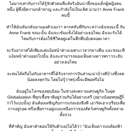
ไม่มากเท่ากับการได้รู้จักตัวตนที่แท้จริงอันน่าทึ่งของเด็กผู้หญิงคน
หนึ่ง ผู้ซึ่งมีความกล้าหาญ และกำลังใจเป็นเลิศ นามว่า Anne Frank
คนนี้
ทำให้ฉันหันกลับมามองตัวเองว่า หากสลับที่กันระหว่างฉันขณะนี้ กับ
Anne Frank ขณะนั้น ฉันจะเข้มแข็งได้อย่างเธอไหม ฉันจะรับได้
ไหมกับการต้องใช้ชีวิตอยู่แต่ในตึกทึบอับตลอดเวลา
จะรับอากาศได้เพียงแค่แง้มหน้าต่างเฉพาะเวลากลางคืน และขณะที่
ง้มหน้าต่างออกไปนั้น ฉันจะสามารถมองเห็นดวงดาวพราวระยับ
อย่างเธอไหม
จะทนได้หรือไม่กับอาหารที่ได้รับจากการปันส่วนเน่าบ้างดีบ้างซึ่งลด
น้อยลงทุกวัน โดยไม่รู้ว่าพรุ่งนี้จะมีพอหรือไม่
ฉันอยู่ในโลกของทุนนิยม ในช่วงสงครามเศรษฐกิจ ในยุค
Globalization ที่ทุกเชื้อชาติอยู่ร่วมกันได้อย่างเสรี (อย่างน้อยทฤษฎีก็
ว่าไว้แบบนั้น) ฉันต้องเผชิญกับการแก่งแย่งชิงดี เอารัดเอาเปรียบเพื่อ
การอยู่รอด หรือเพื่อการอยู่แบบเหนือกว่าของสัตว์เศรษฐกิจทั้งหลา
ทั้งปวง
ที่สำคัญ ฉันหาคำตอบให้กับตัวเองไม่ได้ว่า "ฉันเห็นดาวบนท้องฟ้า