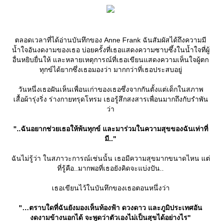
ตลอดเวลาที่ได้อ่านบันทึกของ Anne Frank ฉันสัมผัสได้ถึงความมี
น้ำใจอันงดงามของเธอ บ่อยครั้งที่เธอแสดงความซาบซึ้งในน้ำใจที่ผู้
อื่นหยิบยื่นให้ และหลายเหตุการณ์ที่เธอเขียนแสดงความเห็นใจผู้ตก
ทุกข์ได้ยากซึ่งเธอมองว่า มากกว่าที่เธอประสบอยู่
วันหนึ่งเธอฝันเห็นเพื่อนเก่าของเธอซึ่งจากกันตั้งแต่เด็กในสภาพ
เสื้อผ้ารุ่งริ่ง ร่างกายทรุดโทรม เธอรู้สึกสงสารเพื่อนมากถึงกับรำพัน
ว่า
"..ฉันอยากช่วยเธอให้พ้นทุกข์ และมาร่วมในความสุขของฉันเท่าที่
มี.."
ฉันไม่รู้ว่า ในสภาวะการณ์เช่นนั้น เธอมีความสุขมากขนาดไหน แต่
ที่รู้คือ..มากพอที่เธอยังคิดจะแบ่งปัน..
เธอเขียนไว้ในบันทึกของเธอตอนหนึ่งว่า
"…ตราบใดที่ฉันยังมองเห็นท้องฟ้า ดวงดาว และภูมิประเทศอัน
งดงามข้างนอกได้ จะพูดว่าตัวเองไม่เป็นสุขได้อย่างไร"