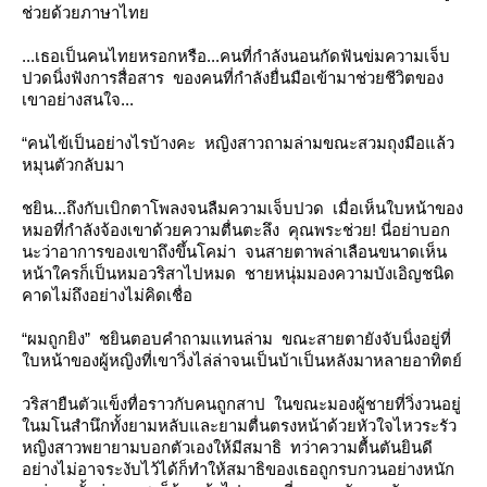
ช่วยด้วยภาษาไท
...เธอเป็นคนไทยหรอกหรือ...คนที่กำลังนอนกัดฟันข่มความเจ็บ
ปวดนิ่งฟังการสื่อสาร ของคนที่กำลังยื่นมือเข้ามาช่วยชีวิตของ
เขาอย่างสนใจ...
“คนไข้เป็นอย่างไรบ้างคะ หญิงสาวถามล่ามขณะสวมถุงมือแล้ว
หมุนตัวกลับมา
ชยิน...ถึงกับเบิกตาโพลงจนลืมความเจ็บปวด เมื่อเห็นใบหน้าของ
หมอที่กำลังจ้องเขาด้วยความตื่นตะลึง คุณพระช่วย! นี่อย่าบอก
นะว่าอาการของเขาถึงขึ้นโคม่า จนสายตาพล่าเลือนขนาดเห็น
หน้าใครก็เป็นหมอวริสาไปหมด ชายหนุ่มมองความบังเอิญชนิด
คาดไม่ถึงอย่างไม่คิดเชื่อ
“ผมถูกยิง” ชยินตอบคำถามแทนล่าม ขณะสายตายังจับนิ่งอยู่ที่
บหน้าของผู้หญิงที่เขาวิ่งไล่ล่าจนเป็นบ้าเป็นหลังมาหลายอาทิตย์
วริสายืนตัวแข็งทื่อราวกับคนถูกสาป ในขณะมองผู้ชายที่วิ่งวนอยู่
นมโนสำนึกทั้งยามหลับและยามตื่นตรงหน้าด้วยหัวใจไหวระรัว
หญิงสาวพยายามบอกตัวเองให้มีสมาธิ ทว่าความตื้นตันยินดี
อย่างไม่อาจระงับไว้ได้ก็ทำให้สมาธิของเธอถูกรบกวนอย่างหนัก