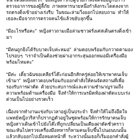
ตรวจอาการของผู้ลี้ภัย ภาพทหารนายหนึ่งกำลังกระโดดลงจาก
รถตรงดิ่งเข้าอย่างเร่งรีบ ในขณะล่ามวิ่งออกไปสอบถาม ทำให้
เธอละมือจากการตรวจคนไข้แล้วขยับลุกขึ้น
“มีอะไรหรือคะ” หญิงสาวถามเมื่อล่ามชาวฝรั่งเศสเดินตรงดิ่งเข้า
มา
“มีคนถูกยิงได้รับบาดเจ็บค่ะหมอ” ล่ามตอบพร้อมกับกวาดตามอง
ไปรอบๆ “เราจำเป็นต้องช่วยผ่าเอากระสุนออกหมอมีเครื่องมือ
พร้อมไหมคะ”
“มีค่ะ เดี๋ยวฉันขอเคลียร์โต๊ะก่อนอีกสักครู่ค่อยให้เขาพาคนเจ็บ
เข้ามา” หญิงสาวตอบพร้อมกับออกคำสั่งให้คนจัดสถานที่เพื่อ
รองรับการผ่าตัด ด้วยประสบการณ์และความชำนาญรวมถึง
ความพร้อมด้านเครื่องมือ จึงทำให้การเนรมิตห้องผ่าตัดแบบเร่ง
ด่วนเป็นไปอย่างรวดเร็ว
เนื่องจากทำงานแข่งกับเวลาอยู่เป็นประจำ จึงทำให้ไม่ถึงอึดใจ
พทย์หญิงวริสาก็ปรากฏตัวอยู่ในชุดพร้อมให้การรักษาคนเจ็บ
หญิงสาวเดินเข้าไปยังโต๊ะที่ถูกเปลี่ยนเป็นเตียงผ่าตัดชั่วคราว
ขณะหันไปตรวจเครื่องมือทหารก็หามคนเจ็บขึ้นไปนอนบนนั้น
ล้วกลับออกไปเมื่อหมดหน้าที่ ระหว่างนั้นเธอก็เริ่มออกคำสั่งผู้