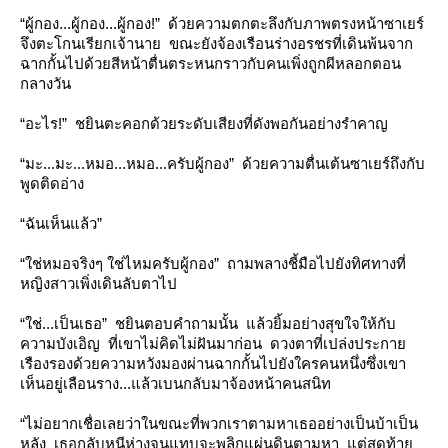
“ผู้กอง...ผู้กอง...ผู้กอง!” ด้วยความตกตะลึงกับภาพตรงหน้าซาเยร์
จึงตะโกนเรียกเจ้านาย ขณะยังจ้องเรือนร่างอรชรที่เดินพ้นจาก
ฉากกั้นไปด้วยสีหน้าตื่นตระหนกราวกับคนเพิ่งถูกผีหลอกตอน
กลางวัน
“อะไร!” ชยินตะคอกด้วยระดับเสียงที่ดังพอกันอย่างรำคาญ
“มะ...มะ...หมอ...หมอ...ครับผู้กอง” ด้วยความตื่นเต้นซาเยร์ถึงกับ
พูดติดอ่าง
“ฉันเห็นแล้ว”
“ใช่หมอจริงๆ ใช่ไหมครับผู้กอง” ถามพลางชี้มือไปยังทิศทางที่
หญิงสาวเพิ่งเดินลับตาไป
“ใช่...เป็นเธอ” ชยินตอบคำถามนั้น แล้วยิ้มอย่างสุขใจให้กับ
ความบังเอิญ ที่เขาไม่คิดไม่ฝันมาก่อน ดวงตาที่เปล่งประกา
เรืองรองด้วยความหวังมองผ่านฉากกั้นไปยังใครคนหนึ่งซึ่งเขา
เห็นอยู่เลือนราง...แล้วเบนกลับมาจ้องหน้าคนสนิท
“ไม่อยากเชื่อเลยว่าในขณะที่พวกเราตามหาเธออย่างเป็นบ้าเป็น
หลัง เธอกลับหนีห่างจนแทบจะพลิกแผ่นดินตามหา แต่สุดท้า