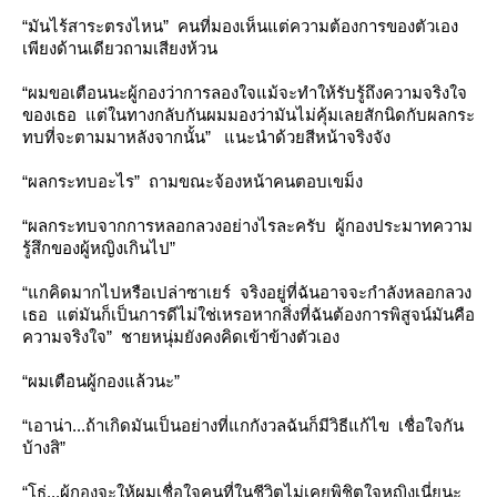
“มันไร้สาระตรงไหน” คนที่มองเห็นแต่ความต้องการของตัวเอง
เพียงด้านเดียวถามเสียงห้วน
“ผมขอเตือนนะผู้กองว่าการลองใจแม้จะทำให้รับรู้ถึงความจริงใจ
ของเธอ แต่ในทางกลับกันผมมองว่ามันไม่คุ้มเลยสักนิดกับผลกระ
ทบที่จะตามมาหลังจากนั้น” แนะนำด้วยสีหน้าจริงจัง
“ผลกระทบอะไร” ถามขณะจ้องหน้าคนตอบเขม็ง
“ผลกระทบจากการหลอกลวงอย่างไรละครับ ผู้กองประมาทความ
รู้สึกของผู้หญิงเกินไป”
“แกคิดมากไปหรือเปล่าซาเยร์ จริงอยู่ที่ฉันอาจจะกำลังหลอกลวง
เธอ แต่มันก็เป็นการดีไม่ใช่เหรอหากสิ่งที่ฉันต้องการพิสูจน์มันคือ
ความจริงใจ” ชายหนุ่มยังคงคิดเข้าข้างตัวเอง
“ผมเตือนผู้กองแล้วนะ”
“เอาน่า...ถ้าเกิดมันเป็นอย่างที่แกกังวลฉันก็มีวิธีแก้ไข เชื่อใจกัน
บ้างสิ”
“โธ่...ผู้กองจะให้ผมเชื่อใจคนที่ในชีวิตไม่เคยพิชิตใจหญิงเนี่ยนะ