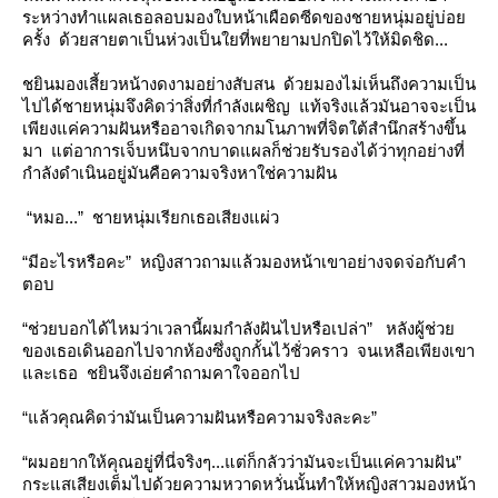
ระหว่างทำแผลเธอลอบมองใบหน้าเผือดซีดของชายหนุ่มอยู่บ่อ
ครั้ง ด้วยสายตาเป็นห่วงเป็นใยที่พยายามปกปิดไว้ให้มิดชิด...
ชยินมองเสี้ยวหน้างดงามอย่างสับสน ด้วยมองไม่เห็นถึงความเป็น
ไปได้ชายหนุ่มจึงคิดว่าสิ่งที่กำลังเผชิญ แท้จริงแล้วมันอาจจะเป็น
เพียงแค่ความฝันหรืออาจเกิดจากมโนภาพที่จิตใต้สำนึกสร้างขึ้น
มา แต่อาการเจ็บหนึบจากบาดแผลก็ช่วยรับรองได้ว่าทุกอย่างที่
กำลังดำเนินอยู่มันคือความจริงหาใช่ความฝัน
“หมอ...” ชายหนุ่มเรียกเธอเสียงแผ่ว
“มีอะไรหรือคะ” หญิงสาวถามแล้วมองหน้าเขาอย่างจดจ่อกับคำ
ตอบ
“ช่วยบอกได้ไหมว่าเวลานี้ผมกำลังฝันไปหรือเปล่า” หลังผู้ช่ว
ของเธอเดินออกไปจากห้องซึ่งถูกกั้นไว้ชั่วคราว จนเหลือเพียงเขา
ละเธอ ชยินจึงเอ่ยคำถามคาใจออกไป
“แล้วคุณคิดว่ามันเป็นความฝันหรือความจริงละคะ”
“ผมอยากให้คุณอยู่ที่นี่จริงๆ...แต่ก็กลัวว่ามันจะเป็นแค่ความฝัน”
กระแสเสียงเต็มไปด้วยความหวาดหวั่นนั้นทำให้หญิงสาวมองหน้า