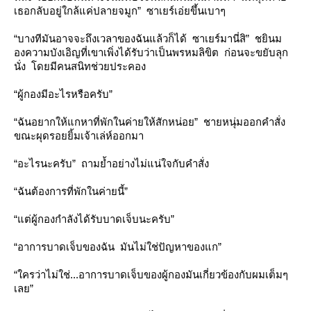
เธอกลับอยู่ใกล้แค่ปลายจมูก” ซาเยร์เอ่ยขึ้นเบาๆ
“บางทีมันอาจจะถึงเวลาของฉันแล้วก็ได้ ซาเยร์มานี่สิ” ชยินม
องความบังเอิญที่เขาเพิ่งได้รับว่าเป็นพรหมลิขิต ก่อนจะขยับลุก
นั่ง โดยมีคนสนิทช่วยประคอง
“ผู้กองมีอะไรหรือครับ”
“ฉันอยากให้แกหาที่พักในค่ายให้สักหน่อย” ชายหนุ่มออกคำสั่ง
ขณะผุดรอยยิ้มเจ้าเล่ห์ออกมา
“อะไรนะครับ” ถามย้ำอย่างไม่แน่ใจกับคำสั่ง
“ฉันต้องการที่พักในค่ายนี้”
“แต่ผู้กองกำลังได้รับบาดเจ็บนะครับ”
“อาการบาดเจ็บของฉัน มันไม่ใช่ปัญหาของแก”
“ใครว่าไม่ใช่...อาการบาดเจ็บของผู้กองมันเกี่ยวข้องกับผมเต็มๆ
เลย”