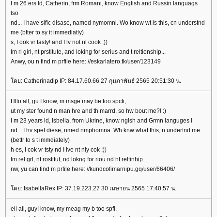
I m 26 ers ld, Catherin, frm Romani, know English and Russin languags
lso
nd... I have sific disase, named nymomni. Wo know wt is this, cn understnd
me (btter to sy it immediatly)
s, I ook vr tasty! and I lv not nl cook ;))
Im rl girl, nt prstitute, and loking for serius and t reltionship...
Anwy, ou n find m prfile here: //eskarlatero.tk/user/123149
ดย: Catherinadip IP: 84.17.60.66 27 กุมภาพันธ์ 2565 20:51:30 น.
Hllo all, gu I know, m msge may be too spcfi,
ut my ster found n man hre and th marrd, so hw bout me?! :)
I m 23 years ld, Isbella, from Ukrine, know nglsh and Grmn languges l
nd... I hv spef diese, nmed nmphomna. Wh knw what this, n undertnd me
(bettr to s t immdiately)
h es, I cok vr tsty nd I lve nt nly cok ;))
Im rel grl, nt rostitut, nd lokng for riou nd ht reltinhip...
nw, yu can find m prfile here: //kundcofimarnipu.gq/user/66406/
ดย: IsabellaRex IP: 37.19.223.27 30 เมษายน 2565 17:40:57 น.
ell all, guy! know, my meag my b too spfi,