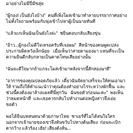
มาอย่างไม่มีปี่มีขลุ่
“ผู้กอง! เป็นยังไงบ้าง” คนที่เพิ่งโผล่เข้ามาทำลายบรรยากาศอย่าง
ไม่ตั้งใจถามพร้อมกับพุ่งเข้าไปหาผู้เป็นนายทันที
“แล้วแกเห็นฉันเป็นยังไงล่ะ” ชยินตอบกลับเสียงขุ่น
“อ้าว...ผู้กองไม่ดีใจเหรอครับที่เจอผม” สีหน้าของคนพูดเปล่ง
ประกายผิดหวังเล็กน้อย เมื่อเห็นว่าสายตามองมา แทนที่จะเป็น
ความยินดีกลับกลายเป็นคาดโทษเสียอย่างนั้น
“ฉันจะดีใจมากถ้าแกจะโผล่เข้ามาหลังจากนี้สักสองนาที”
“อาการของคุณปลอดภัยแล้ว เดี๋ยวฉันจัดยาเสร็จจะให้คนเอามา
ห้ รวมถึงให้คำแนะนำว่าคุณต้องทำอย่างไรระหว่างพักฟื้น และ
ช่วงนี้คงต้องมาล้างแผลที่นี่ทุกวัน ฉันขอตัวก่อนนะคะ” พอเห็น
ว่าหมดหน้าที่ และเธอควรกลับไปทำงานต่อหญิงสาวจึงเอ่
ขอตัว
พอได้ยินบทสนทนาด้วยภาษาไทย ซาเยร์ที่ไม่ได้สนใจใคร
นอกจากเจ้านายของเขาจึงหันขวับไปทางต้นเสียง ก่อนจะเบิก
ตากว้าง แล้วร้อง เฮ้ย! เสียงดังลั่น...