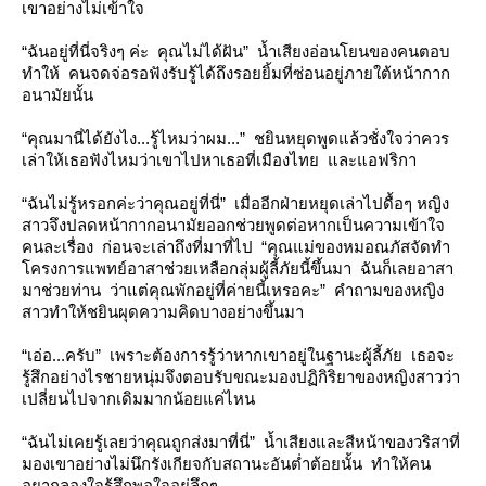
เขาอย่างไม่เข้าใจ
“ฉันอยู่ที่นี่จริงๆ ค่ะ คุณไม่ได้ฝัน” น้ำเสียงอ่อนโยนของคนตอบ
ทำให้ คนจดจ่อรอฟังรับรู้ได้ถึงรอยยิ้มที่ซ่อนอยู่ภายใต้หน้ากาก
อนามัยนั้น
“คุณมานี่ได้ยังไง...รู้ไหมว่าผม...” ชยินหยุดพูดแล้วชั่งใจว่าควร
เล่าให้เธอฟังไหมว่าเขาไปหาเธอที่เมืองไทย และแอฟริกา
“ฉันไม่รู้หรอกค่ะว่าคุณอยู่ที่นี่” เมื่ออีกฝ่ายหยุดเล่าไปดื้อๆ หญิง
สาวจึงปลดหน้ากากอนามัยออกช่วยพูดต่อหากเป็นความเข้าใจ
คนละเรื่อง ก่อนจะเล่าถึงที่มาที่ไป “คุณแม่ของหมอณภัสจัดทำ
ครงการแพทย์อาสาช่วยเหลือกลุ่มผู้ลี้ภัยนี้ขึ้นมา ฉันก็เลยอาสา
มาช่วยท่าน ว่าแต่คุณพักอยู่ที่ค่ายนี้เหรอคะ” คำถามของหญิง
สาวทำให้ชยินผุดความคิดบางอย่างขึ้นมา
“เอ่อ...ครับ” เพราะต้องการรู้ว่าหากเขาอยู่ในฐานะผู้ลี้ภัย เธอจะ
รู้สึกอย่างไรชายหนุ่มจึงตอบรับขณะมองปฏิกิริยาของหญิงสาวว่า
เปลี่ยนไปจากเดิมมากน้อยแค่ไหน
“ฉันไม่เคยรู้เลยว่าคุณถูกส่งมาที่นี่” น้ำเสียงและสีหน้าของวริสาที่
มองเขาอย่างไม่นึกรังเกียจกับสถานะอันต่ำต้อยนั้น ทำให้คน
อยากลองใจรู้สึกพอใจอยู่ลึกๆ