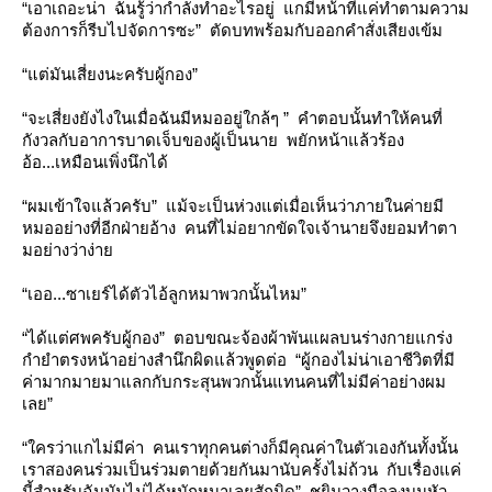
“เอาเถอะน่า ฉันรู้ว่ากำลังทำอะไรอยู่ แกมีหน้าที่แค่ทำตามความ
ต้องการก็รีบไปจัดการซะ” ตัดบทพร้อมกับออกคำสั่งเสียงเข้ม
“แต่มันเสี่ยงนะครับผู้กอง”
“จะเสี่ยงยังไงในเมื่อฉันมีหมออยู่ใกล้ๆ ” คำตอบนั้นทำให้คนที่
กังวลกับอาการบาดเจ็บของผู้เป็นนาย พยักหน้าแล้วร้อง
อ้อ...เหมือนเพิ่งนึกได้
“ผมเข้าใจแล้วครับ” แม้จะเป็นห่วงแต่เมื่อเห็นว่าภายในค่ายมี
หมออย่างที่อีกฝ่ายอ้าง คนที่ไม่อยากขัดใจเจ้านายจึงยอมทำตา
มอย่างว่าง่า
“เออ...ซาเยร์ได้ตัวไอ้ลูกหมาพวกนั้นไหม”
“ได้แต่ศพครับผู้กอง” ตอบขณะจ้องผ้าพันแผลบนร่างกายแกร่ง
กำยำตรงหน้าอย่างสำนึกผิดแล้วพูดต่อ “ผู้กองไม่น่าเอาชีวิตที่มี
ค่ามากมายมาแลกกับกระสุนพวกนั้นแทนคนที่ไม่มีค่าอย่างผม
เลย”
“ใครว่าแกไม่มีค่า คนเราทุกคนต่างก็มีคุณค่าในตัวเองกันทั้งนั้น
เราสองคนร่วมเป็นร่วมตายด้วยกันมานับครั้งไม่ถ้วน กับเรื่องแค่
นี้สำหรับฉันมันไม่ได้หนักหนาเลยสักนิด” ชยินวางมือลงบนหัว