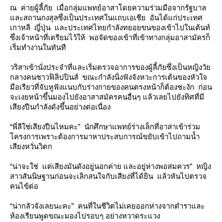
ณ ค่ายผู้ลี้ภัย เมื่อกลุ่มแพทย์อาสาโดยความร่วมมือจากรัฐบาล
ละสถานกงสุลซึ่งเป็นประเทศในแถบเอเชีย อันได้แก่ประเทศ
เกาหลี ญี่ปุ่น และประเทศไทยกำลังทยอยขนของเข้าไปในเต้นท์
ซึ่งเจ้าหน้าที่เตรียมไว้ให้ พอจัดของเข้าที่เข้าทางกลุ่มอาสามัครก็
เริ่มทำงานในทันที
วริสาเข้านั่งประจำที่และเริ่มตรวจอาการของผู้ลี้ภัยซึ่งเป็นหญิงวั
กลางคนชาวฟิลิปปินส์ ขณะกำลังนิ่งฟังจังหวะการเต้นของหัวใจ
มือเรียวที่จับหูฟังแนบกับร่างกายของคนตรงหน้าก็ต้องชะงัก ก่อน
จะเงยหน้าขึ้นมองไปยังอาสาสมัครคนอื่นๆ แล้วเลยไปยังทิศที่มี
เสียงปืนกำลังดังขึ้นอย่างต่อเนื่อง
“พี่ลีใช่เสียงปืนไหมคะ” นักศึกษาแพทย์ร่างเล็กที่อาสาเข้าร่วม
ครงการเพราะต้องการมาหาประสบการณ์ขยับเข้าไปถามน้ำ
เสียงหวั่นวิตก
“น่าจะใช่ แต่เสียงมันดังอยู่นอกค่าย และอยู่ห่างพอสมควร” หญิง
สาวสันนิษฐานก่อนจะเลิกสนใจกับเสียงที่ได้ยิน แล้วหันไปตรวจ
คนไข้ต่อ
“น่ากลัวจังเลยนะคะ” คนที่ในชีวิตไม่เคยออกห่างจากตำราและ
ห้องเรียนพูดขณะมองไปรอบๆ อย่างหวาดระแวง