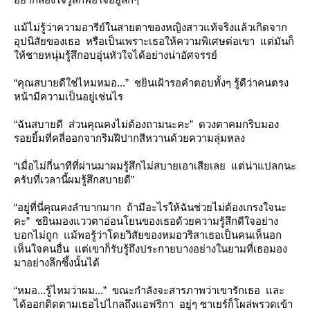
ม้ไม่รู้ว่าความอารีย์ในสายตาของหญิงสาวแท้จริงแล้วเกิดจาก
อุปนิสัยของเธอ หรือเป็นเพราะเธอให้ความพิเศษต่อเขา แต่มันก็
ห้ชายหนุ่มรู้สึกอบอุ่นหัวใจได้อย่างน่าอัศจรรย์
“คุณสบายดีใช่ไหมหมอ...” ชยินเฝ้ารอคำตอบทั้งๆ รู้ดีว่าคนตรง
หน้ามีความเป็นอยู่เช่นไร
“ฉันสบายดี ส่วนคุณคงไม่ต้องถามนะคะ” ดวงตาคมกริบมอง
รอยยิ้มที่คลี่ออกจากริมฝีปากสีหวานด้วยความลุ่มหลง
“เมื่อไม่กี่นาทีที่ผ่านมาผมรู้สึกไม่สบายเอาเสียเลย แต่น่าแปลกนะ
ครับที่เวลานี้ผมรู้สึกสบายดี”
“อยู่ที่นี่คุณคงลำบากมาก ถ้ามีอะไรให้ฉันช่วยไม่ต้องเกรงใจนะ
คะ” ชยินมองแววตาอ่อนโยนของเธอด้วยความรู้สึกดีใจอย่าง
บอกไม่ถูก แม้พอรู้ว่าโดยวิสัยของหมอวริสาเธอเป็นคนเห็นอก
เห็นใจคนอื่น แต่เขาก็รับรู้ถึงประกายบางอย่างในยามที่เธอมอง
มาอย่างลึกซึ้งนั้นได้
“หมอ...รู้ไหมว่าผม...” ขณะกำลังจะสารภาพว่าเขารักเธอ และ
ได้ออกติดตามเธอไปไกลถึงแอฟริกา อยู่ๆ ซาเยร์ก็โผล่พรวดเข้า