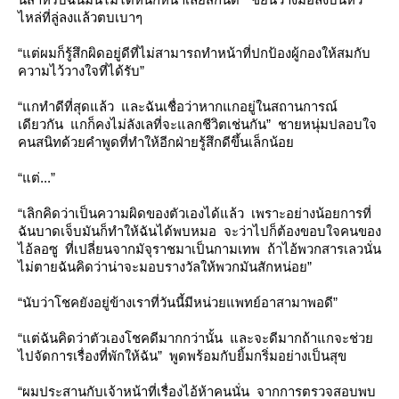
ไหล่ที่ลู่ลงแล้วตบเบาๆ
“แต่ผมก็รู้สึกผิดอยู่ดีที่ไม่สามารถทำหน้าที่ปกป้องผู้กองให้สมกับ
ความไว้วางใจที่ได้รับ”
“แกทำดีที่สุดแล้ว และฉันเชื่อว่าหากแกอยู่ในสถานการณ์
เดียวกัน แกก็คงไม่ลังเลที่จะแลกชีวิตเช่นกัน” ชายหนุ่มปลอบใจ
คนสนิทด้วยคำพูดที่ทำให้อีกฝ่ายรู้สึกดีขึ้นเล็กน้อ
“แต่...”
“เลิกคิดว่าเป็นความผิดของตัวเองได้แล้ว เพราะอย่างน้อยการที่
ฉันบาดเจ็บมันก็ทำให้ฉันได้พบหมอ จะว่าไปก็ต้องขอบใจคนของ
ไอ้ลอซู ที่เปลี่ยนจากมัจุราชมาเป็นกามเทพ ถ้าไอ้พวกสารเลวนั่น
ไม่ตายฉันคิดว่าน่าจะมอบรางวัลให้พวกมันสักหน่อย”
“นับว่าโชคยังอยู่ข้างเราที่วันนี้มีหน่วยแพทย์อาสามาพอดี”
“แต่ฉันคิดว่าตัวเองโชคดีมากกว่านั้น และจะดีมากถ้าแกจะช่ว
ไปจัดการเรื่องที่พักให้ฉัน” พูดพร้อมกับยิ้มกริ่มอย่างเป็นสุข
“ผมประสานกับเจ้าหน้าที่เรื่องไอ้ห้าคนนั่น จากการตรวจสอบพบ