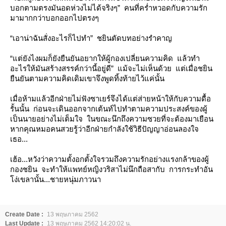
บอกตามตรงมันอดห่วงไม่ได้จริงๆ” คนที่คร่ำหวอดกับความรัก
มามากกว่าบอกออกไปตรงๆ
“เอาน่าฉันสั่งอะไรก็ไปทำ” ชยินตัดบทอย่างรำคาญ
“แต่ยังไงผมก็ยังยืนยันอยากให้ผู้กองเปลี่ยนความคิด แล้วทำ
อะไรให้มันสร้างสรรค์กว่านี้อยู่ดี” แม้จะไม่เห็นด้วย แต่เมื่อชยิน
ืนยันตามความคิดเดิมเขาจึงพูดทิ้งท้ายไว้แค่นั้น
เมื่อห้ามแล้วอีกฝ่ายไม่ฟังซาเยร์จึงได้แต่ส่ายหน้าให้กับความดื้อ
รั้นนั้น ก่อนจะเดินออกจากเต้นท์ไปทำตามความประสงค์ของผู้
เป็นนายอย่างไม่เต็มใจ ในขณะนึกถึงความซวยที่จะต้องมาเยือน
หากคุณหมอคนสวยรู้ว่าอีกฝ่ายกำลังใช้วิธีปัญญาอ่อนลองใจ
เธอ...
เฮ้อ...หวังว่าความตั้งอกตั้งใจรวมถึงความรักอย่างแรงกล้าของผู้
กองชยิน จะทำให้แพทย์หญิงวริสาไม่นึกถือสากับ การกระทำอัน
ง่เขลานั้น...ชายหนุ่มภาวนา
Create Date :
13 พฤษภาคม 2562
Last Update :
13 พฤษภาคม 2562 14:20:02 น.