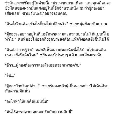
ว่ามันแทรกซึมอยู่ในค่ายนี่มาประมาณสามเดือน และดูเหมือนจะ
ังมีคนของพวกมันแฝงอยู่ในนี้อีกจำนวนหนึ่ง ผมว่าผู้กองอย่า
เสี่ยงเลย” ซาเยร์แนะนำอย่างรอบคอบ
“ฉันตั้งใจแล้วอย่างไรก็คงไม่เปลี่ยนใจ” ชายหนุ่มยังคงยืนกราน
“ผู้กองจะอยากอยู่ในที่แออัดหาความสะดวกสบายไม่ได้แบบนี้ไป
ทำไม” คนที่มองไม่ออกถึงจุดประสงค์อันแท้จริงอดแย้งขึ้นไม่ได้
“ฉันต้องการรู้ว่าถ้าหมอลีเห็นสภาพของฉันซึ่งไร้บ้านไร้แผ่นดิน
เธอจะยังรักฉันไหม” ชยินมองไปรอบๆ แล้วบอกเสียงกระซิบ
“อ้าว...ผู้กองต้องการลองใจเธอหรอกเหรอครับ”
“ใช่...”
“ผู้กองบ้าหรือเปล่า...” ซาเยร์มองหน้าผู้เป็นนายอย่างไม่เห็นด้ว
กับความคิดนั้น
“อะไรทำให้แกคิดแบบนั้น”
“มันไร้สาระมากเลยนะครับกับความคิดนี้”