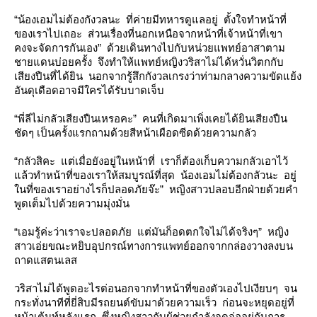
“น้องเอมไม่ต้องกังวลนะ ที่ค่ายมีทหารดูแลอยู่ ตั้งใจทำหน้าที่
ของเราไปเถอะ ส่วนเรื่องที่นอกเหนือจากหน้าที่เจ้าหน้าที่เขา
คงจะจัดการกันเอง” ด้วยเดินทางไปกับหน่วยแพทย์อาสาตาม
ชายแดนบ่อยครั้ง จึงทำให้แพทย์หญิงวริสาไม่ได้หวั่นวิตกกับ
เสียงปืนที่ได้ยิน นอกจากรู้สึกกังวลเกรงว่าท่ามกลางความขัดแย้ง
อันดุเดือดอาจมีใครได้รับบาดเจ็บ
“พี่ลีไม่กลัวเสียงปืนเหรอคะ” คนที่เกิดมาเพิ่งเคยได้ยินเสียงปืน
ชัดๆ เป็นครั้งแรกถามด้วยสีหน้าเผือดซีดด้วยความกลัว
“กลัวสิคะ แต่เมื่อยังอยู่ในหน้าที่ เราก็ต้องเก็บความกลัวเอาไว้
ล้วทำหน้าที่ของเราให้สมบูรณ์ที่สุด น้องเอมไม่ต้องกลัวนะ อยู่
นที่ของเราอย่างไรก็ปลอดภัยจ๊ะ” หญิงสาวปลอบอีกฝ่ายด้วยคำ
พูดเต็มไปด้วยความมุ่งมั่น
“เอมรู้ค่ะว่าเราจะปลอดภัย แต่มันก็อดตกใจไม่ได้จริงๆ” หญิง
สาวเอ่ยขณะหยิบอุปกรณ์ทางการแพทย์ออกจากกล่องวางลงบน
ถาดแสตนเลส
วริสาไม่ได้พูดอะไรต่อนอกจากทำหน้าที่ของตัวเองไปเงียบๆ จน
กระทั่งนาทีที่ยี่สิบมีรถยนต์ขับมาด้วยความเร็ว ก่อนจะหยุดอยู่ที่
หน้าเต้นท์หลังแรก ซึ่งหญิงสาวกับผู้ช่วยกำลังจดจ่ออยู่กับการ