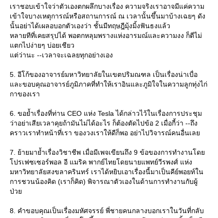
เราชอบเข้าใจว่าตัวเองตกผลึกบางเรื่อง ความจริงเราอาจมีแค่ความ
เข้าใจบางเหตุการณ์หรือสถานการณ์ ณ เวลานั้นขึ้นมาบ้างเฉยๆ ดัง
นั้นอย่าได้เผลอบอกตัวเองว่า ชั้นมีทฤษฎีมุ้งมิ้งฟันธงแล้ว
หลายทีที่เคยสรุปได้ พอตกหลุมพรางแห่งอารมณ์และความงง ก็ตีไม่
ตกไปง่ายๆ บ่อยเชียว
ต่ว่านะ --เวลาจะเฉลยทุกอย่างเอง
5. อีโก้ของอาจารย์มหาวิทยาลัยในเขตปริมณฑล เป็นเรื่องน่าเบื่อ
ละขอบคุณอาจารย์ภูมิภาคที่ทำให้เราอินและภูมิใจในความลูกทุ่งไก่
กาของเรา
6. ขอย้ำเรื่องที่ท่าน CEO แห่ง Tesla ได้กล่าวไว้ในเรื่องการประชุม
ว่าอย่าเสียเวลาคุยถ้ามันไม่ได้อะไร ก็ต้องตัดไปข้อ 2 เมื่อกี้ว่า --ถึง
คราวเราทำหน้าที่เรา ของวงเราให้ดีก็พอ อย่าไปวิจารณ์คนอื่นเล
7. ย้ายมาย้ำเรื่องวิชาชีพ เมื่อมีเพจเขียนถึง 9 ข้อของการทำงานโด
ปรเฟซเซอร์พอล อี แมริค พากย์ไทยโดยนายแพทย์วีรพงศ์ แห่ง
มหาวิทยาลัยสงขลาครินทร์ เราได้หยิบเอาเรื่องนี้มาเป็นคีย์พอยท์ใน
การชวนน้องคิด (เราก็คิด) พิจารณาตัวเองในด้านการทำงานกับผู้
ป่ว
8. คำขอบคุณเป็นเรื่องมหัศจรรย์ พี่ชายคนกลางบอกเราในวันที่กลับ