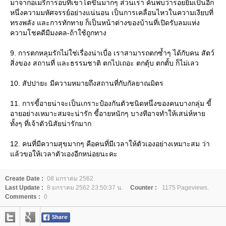
มาจากอเมริการอบที่เขาโตขึ้นมากๆ ส่วนเรา ค้นพบว่ารอยยิ้มเป็นอีก
หนึ่งความมหัศจรรย์อย่างแน่นอน เป็นการเคลื่อนไหวในความเงียบที่
ทรงพลัง และการทักทาย ก็เป็นหน้าต่างของบ้านที่เปิดรับลมแห่ง
ความโชคดีมีมงคล-ถ้าใช้ถูกทาง
9. การตกหลุมรักไม่ใช่เรื่องน่าเบื่อ เราสามารถตกซ้ำๆ ได้กับคน สัตว์
สิ่งของ สถานที่ และธรรมชาติ ตกไปเถอะ ตกตุ้บ ตกตั้บ ก็ไม่เลว
10. สัปปายะ มีความหมายถึงสถานที่กับกัลยาณมิตร
11. การขี้อายน่าจะเป็นเกราะป้องกันตัวชนิดหนึ่งของคนบางกลุ่ม ขี้
อายอย่างเหมาะสมจะน่ารัก ขี้อายหนักๆ บางทีอาจทำให้เสน่ห์หา
ทั้งๆ ที่เจ้าตัวนิสัยน่ารักมาก
12. คนที่มีความสุขมากๆ คือคนที่มีเวลาให้ตัวเองอย่างเหมาะสม ว่า
ล้วขอให้เวลาตัวเองอีกหน่อยนะคะ
Create Date :
08 มกราคม 2562
Last Update :
8 มกราคม 2562 23:50:37 น.
Counter :
1175 Pageviews.
Comments :
0