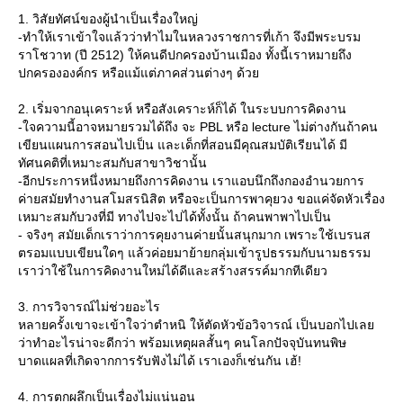
1. วิสัยทัศน์ของผู้นำเป็นเรื่องใหญ่
-ทำให้เราเข้าใจแล้วว่าทำไมในหลวงราชการที่เก้า จึงมีพระบรม
ราโชวาท (ปี 2512) ให้คนดีปกครองบ้านเมือง ทั้งนี้เราหมายถึง
ปกครององค์กร หรือแม้แต่ภาคส่วนต่างๆ ด้ว
2. เริ่มจากอนุเคราะห์ หรือสังเคราะห์ก็ได้ ในระบบการคิดงาน
-ใจความนี้อาจหมายรวมได้ถึง จะ PBL หรือ lecture ไม่ต่างกันถ้าคน
เขียนแผนการสอนไปเป็น และเด็กที่สอนมีคุณสมบัติเรียนได้ มี
ทัศนคติที่เหมาะสมกับสาขาวิชานั้น
-อีกประการหนึ่งหมายถึงการคิดงาน เราแอบนึกถึงกองอำนวยการ
ค่ายสมัยทำงานสโมสรนิสิต หรือจะเป็นการพาคุยวง ขอแค่จัดหัวเรื่อง
เหมาะสมกับวงที่มี ทางไปจะไปได้ทั้งนั้น ถ้าคนพาพาไปเป็น
- จริงๆ สมัยเด็กเราว่าการคุยงานค่ายนั้นสนุกมาก เพราะใช้เบรนส
ตรอมแบบเขียนใดๆ แล้วค่อยมาย้ายกลุ่มเข้ารูปธรรมกับนามธรรม
เราว่าใช้ในการคิดงานใหม่ได้ดีและสร้างสรรค์มากทีเดียว
3. การวิจารณ์ไม่ช่วยอะไร
หลายครั้งเขาจะเข้าใจว่าตำหนิ ให้ตัดหัวข้อวิจารณ์ เป็นบอกไปเล
ว่าทำอะไรน่าจะดีกว่า พร้อมเหตุผลสั้นๆ คนโลกปัจจุบันทนพิษ
บาดแผลที่เกิดจากการรับฟังไม่ได้ เราเองก็เช่นกัน เฮ้!
4. การตกผลึกเป็นเรื่องไม่แน่นอน