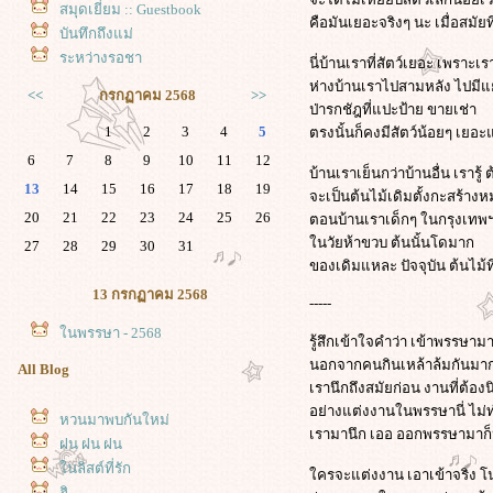
สมุดเยี่ยม :: Guestbook
คือมันเยอะจริงๆ นะ เมื่อสมัยท
บันทึกถึงแม่
ระหว่างรอชา
นี่บ้านเราที่สัตว์เยอะ เพราะเ
ห่างบ้านเราไปสามหลัง ไปมีแย
<<
กรกฏาคม 2568
>>
ป่ารกชัฎที่แปะป้าย ขายเช่า
1
2
3
4
5
ตรงนั้นก็คงมีสัตว์น้อยๆ เยอ
6
7
8
9
10
11
12
บ้านเราเย็นกว่าบ้านอื่น เรารู้
13
14
15
16
17
18
19
จะเป็นต้นไม้เดิมตั้งกะสร้างหม
20
21
22
23
24
25
26
ตอนบ้านเราเด็กๆ ในกรุงเทพฯ 
นวัยห้าขวบ ต้นนั้นโดมาก
27
28
29
30
31
ของเดิมแหละ ปัจจุบัน ต้นไม้ที่
13 กรกฏาคม 2568
-----
นพรรษา - 2568
รู้สึกเข้าใจคำว่า เข้าพรรษามา
นอกจากคนกินเหล้าล้มกันมากมา
All Blog
เรานึกถึงสมัยก่อน งานที่ต้
อย่างแต่งงานในพรรษานี่ ไม่
หวนมาพบกันใหม่
เรามานึก เออ ออกพรรษามาก็ห
ฝน ฝน ฝน
นลิสต์ที่รัก
ครจะแต่งงาน เอาเข้าจริง โน่
ฮิ