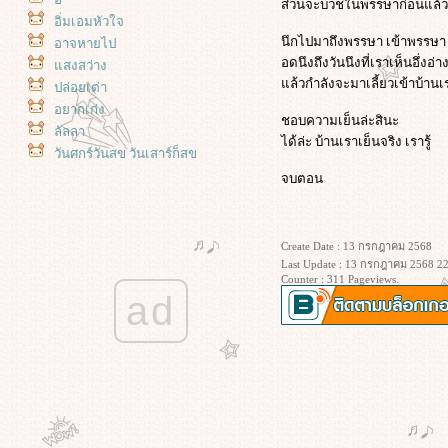
ส่วนจะบวชในพรรษาก่อนแล้วอ
อิ่มเอมหัวใจ
นึกไปมาถึงพรรษา เข้าพรรษา
อาจหายไป
อดนึงถึงวันนึงที่เราเห็นอึ่ง
สงสว่าง
ล้วกำลังจะมาเลี้ยวเข้าบ้านเ
ปล่อยเต่า
อยากเก่ง
ชอบความเย็นล่ะสินะ
ลัลลา
ได้ล่ะ บ้านเราเย็นจริง เรารู้
วันศุกร์วันสุข วันเสาร์ก็สุข
เจออีกแล้ว
จบตอน
นพรรษา - 2568
เดซี่ เดฟ สะระแหน่ และ คุณนายตื่น
สาย :)
Create Date : 13 กรกฎาคม 2568
ซ่อมท่อน้ำ ที่ทำให้ปั๊มดึงน้ำตลอด
Last Update : 13 กรกฎาคม 2568 22
Counter : 311 Pageviews.
เวลา
ad
สวนของฉัน : วันหยุดที่แดดไม่แรง
สวนของฉัน : กระสุนพระอินทร์ ทาก
บุ้ง และความยุ่งๆ ของหัวใจ
สวนของฉัน : ความก้าวหน้าของ
สะระแหน่ ย้ายกุหลาบ ตัดแต่งกิ่ง
นางในวรรณคดี และน้ำหลายดีกรี
ของพระโค