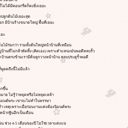
ี่ไม่ได้มีคอนกรีตก็คงยิ่งเยอะ
ราปลูกต้นไม้เยอะสุด
ก มีบ้านร้างขนาดใหญ่ พื้นที่เยอะ
ะแยะ
 ต้นไม้ร่มกว่า รวมทั้งต้นใหญ่หน้าบ้านที่เหมือน
ู่บ้านที่ไม่กล้าตัดทิ้ง (คิดเอง) เพราะตำแหน่งมันพอดีหลบรั้ว
บ้านตรงข้ามเรามีต้นหูกวางหน้าบ้าน หลบประตูรั้วพอดี
พูดดถึงนี้ไม่มีแล้ว
กขึ้น
ย ไม่รู้ว่าหยุดหรือไม่หยุดเหล้า
องนิมนต์พระ เขาจะไม่ทำในพรรษา
ทำ เหตุเพราะเมื่อก่อนงานแต่งต้องนิมนต์พระ
น้ากฐินอีกเป็นเดือน
น ช่วง 4-5 เดือนของปี ไม่ใช่เวลาแต่งแน่