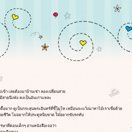
่เข้า เลยต้องมาบ้านเช่า ลองเปลี่ยนสา
่ามีสายนึงพัง คงเป็นอันเก่าแหละ
ือ ก็ดื้อมาก ดูเป็นกระสุนพระอินทร์ที่ขี้โมโห เหมือนจะแว้งมาหาไม้เราเขี่ยด้ว
จช่วยชีวิต ไ่ม่อยากให้ประตูหนีบขาด ไม่อยากขับรถทับ
รรษาที่ตอนเด็กๆ อ่านหนังสือเจอว่า
เวลาเดินทาง