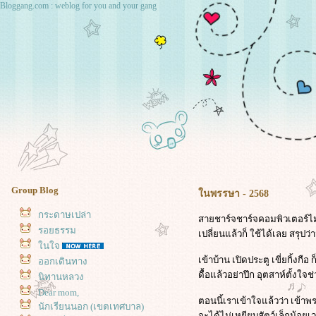
Bloggang.com : weblog for you and your gang
Group Blog
นพรรษา - 2568
กระดาษเปล่า
สายชาร์จชาร์จคอมพิวเตอร์ไม
รอยธรรม
เปลี่ยนแล้วก็ ใช้ได้เลย สรุปว
นใจ
เข้าบ้าน เปิดประตู เขี่ยกิ้งก
ออกเดินทาง
ดื้อแล้วอย่าปึก อุตสาห์ตั้งใ
นิทานหลวง
Dear mom,
ตอนนี้เราเข้าใจแล้วว่า เข้าพ
นักเรียนนอก (เขตเทศบาล)
จะได้ไม่เหยียบสัตว์เล็กน้อย