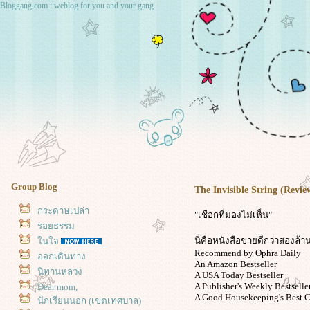
Bloggang.com : weblog for you and your gang
Group Blog
The Invisible String (Revie
กระดาษเปล่า
"เชือกที่มองไม่เห็น"
รอยธรรม
นี่คือหนังสือขายดีกว่าสองล้าน
นใจ
Recommend by Ophra Daily
ออกเดินทาง
An Amazon Bestseller
นิทานหลวง
A USA Today Bestseller
A Publisher's Weekly Bestselle
Dear mom,
A Good Housekeeping's Best C
นักเรียนนอก (เขตเทศบาล)