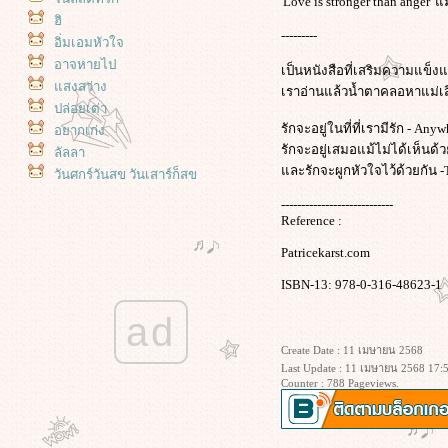
'Love is stronger than anger' 
ฮิ
---------
อิ่มเอมหัวใจ
อาจหายไป
เป็นหนังสือที่เสริมความแข็ง
สงสว่าง
เราอ่านแล้วน้ำตาคลอหาแม่เสี
ปล่อยเต่า
รักจะอยู่ในที่ที่เรามีรัก - An
อยากเก่ง
รักจะอยู่เสมอแม้ไม่ได้เห็นด้
ลัลลา
ละรักจะผูกหัวใจไว้ด้วยกัน -Th
วันศุกร์วันสุข วันเสาร์ก็สุข
เจออีกแล้ว
----------------------------
นพรรษา - 2568
Reference :
เดซี่ เดฟ สะระแหน่ และ คุณนายตื่น
Patricekarst.com
สาย :)
ซ่อมท่อน้ำ ที่ทำให้ปั๊มดึงน้ำตลอด
ISBN-13: 978-0-316-48623-1
เวลา
ad
สวนของฉัน : วันหยุดที่แดดไม่แรง
สวนของฉัน : กระสุนพระอินทร์ ทาก
Create Date : 11 เมษายน 2568
บุ้ง และความยุ่งๆ ของหัวใจ
Last Update : 11 เมษายน 2568 17:
Counter : 788 Pageviews.
สวนของฉัน : ความก้าวหน้าของ
สะระแหน่ ย้ายกุหลาบ ตัดแต่งกิ่ง
นางในวรรณคดี และน้ำหลายดีกรี