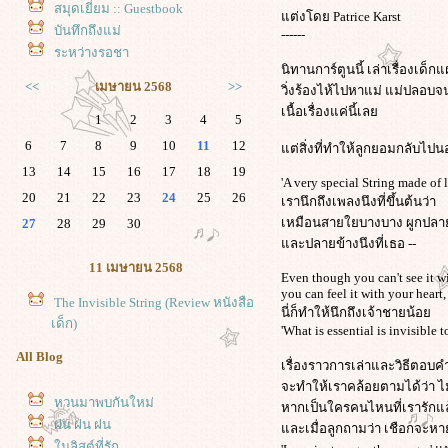
สมุดเยี่ยม :: Guestbook
ต่งโดย Patrice Karst
บันทึกถึงแม่
------
ระหว่างรอชา
นิทานการ์ตูนนี้ เล่าเรื่องเด
<<
เมษายน 2568
>>
วิ่งร้องไห้ไปหาแม่ แม่ปลอบ
เนื้อเรื่องแค่นี้เล
1
2
3
4
5
6
7
8
9
10
11
12
ต่สิ่งที่ทำให้ลูกยอมกลับไปนอ
13
14
15
16
17
18
19
'A very special String made of 
20
21
22
23
24
25
26
เรานึกถึงเพลงนึงที่ขึ้นต้นว่า
เหมือนสายใยบางบาง ผูกปลายข้
27
28
29
30
ละปลายข้างนึงที่เธอ --
11 เมษายน 2568
Even though you can't see it w
you can feel it with your heart,
The Invisible String (Review หนังสือ
นี่ก็ทำให้นึกถึงเจ้าชายน้อ
เด็ก)
'What is essential is invisible t
All Blog
เรื่องราวการเล่าและวิธีตอบค
จะทำให้เราคล้อยตามได้ว่า ไม่
หวนมาพบกันใหม่
หากเป็นใครคนไหนที่เรารักแล้
ฝน ฝน ฝน
ละเมื่อลูกถามว่า เชือกจะหาย
นลิสต์ที่รัก