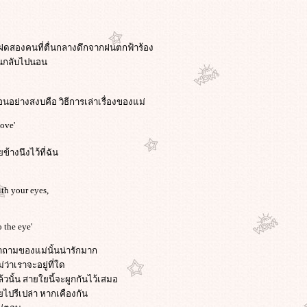
็กแฝดสองคนที่ตื่นกลางดึกจากฝนตกฟ้าร้อง
จนกลับไปนอน
นอย่างสงบคือ วิธีการเล่าเรื่องของแม่
love'
างนึงไว้ที่ฉัน
ith your eyes,
o the eye'
ำถามของแม่นั้นน่ารักมาก
ว่าเราจะอยู่ที่ใด
วนั้น สายใยนี้จะผูกกันไว้เสมอ
ไปรีเปล่า หากเคืองกัน