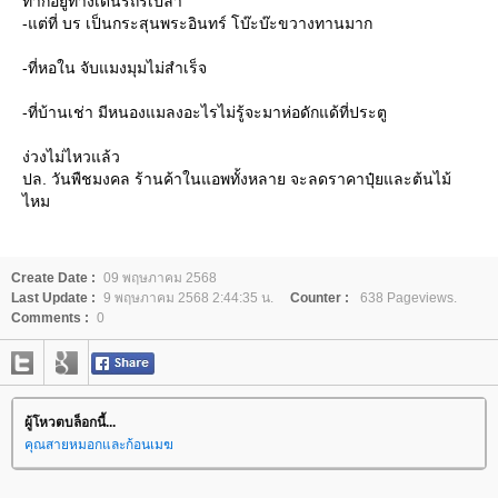
ทากอยู่ทางเดินรถรึเปล่า
-แต่ที่ บร เป็นกระสุนพระอินทร์ โบ๊ะบ๊ะขวางทานมาก
-ที่หอใน จับแมงมุมไม่สำเร็จ
-ที่บ้านเช่า มีหนองแมลงอะไรไม่รู้จะมาห่อดักแด้ที่ประตู
ง่วงไม่ไหวแล้ว
ปล. วันพืชมงคล ร้านค้าในแอพทั้งหลาย จะลดราคาปุ๋ยและต้นไม้
ไหม
Create Date :
09 พฤษภาคม 2568
Last Update :
9 พฤษภาคม 2568 2:44:35 น.
Counter :
638 Pageviews.
Comments :
0
ผู้โหวตบล็อกนี้...
คุณสายหมอกและก้อนเมฆ