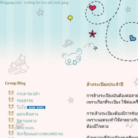
Bloggang.com : weblog for you and your gang
Group Blog
ล้างระเบียงประจำปี
กระดาษเปล่า
การล้างระเบียงมันต้องต่อสา
รอยธรรม
เพราะกีอกที่ระเบียง ใช้ต่อเครื
นใจ
การเล้างระเบียงต้องมีการขั
ออกเดินทาง
เพราะนอตจะทำให้สายยางกับป
นิทานหลวง
ต้องมีไขควง
Dear mom,
นักเรียนนอก (เขตเทศบาล)
ด้วยความที่มันดูมีการเตรียม