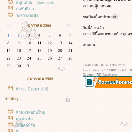
สมุดเยี่ยม :: Guestbook
เราเลยอู้มาตลอด
บันทึกถึงแม่
ระหว่างรอชา
ระเบียงก็สกปรกมาก
<<
มกราคม 2566
>>
วันนี้ล้างแล้ว
เราว่าปีนี้จะพยายามล้างทุกอา
1
2
3
4
5
6
7
8
9
10
11
12
13
14
จบตอน
15
16
17
18
19
20
21
22
23
24
25
26
27
28
Create Date : 02 มกราคม 2566
29
30
31
Last Update : 2 มกราคม 2566 18:3
Counter : 767 Pageviews.
2 มกราคม 2566
ล้างระเบียงประจำปี
All Blog
หวนมาพบกันใหม่
ฝน ฝน ฝน
นลิสต์ที่รัก
ฮิ