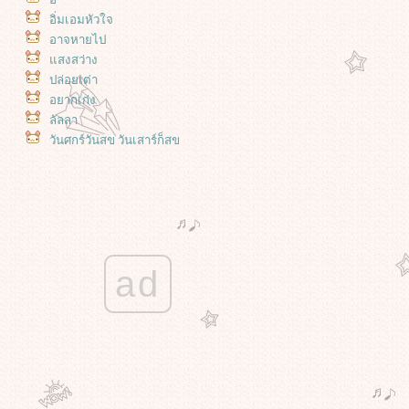
อิ่มเอมหัวใจ
อาจหายไป
สงสว่าง
ปล่อยเต่า
อยากเก่ง
ลัลลา
วันศุกร์วันสุข วันเสาร์ก็สุข
เจออีกแล้ว
นพรรษา - 2568
เดซี่ เดฟ สะระแหน่ และ คุณนายตื่น
สาย :)
ซ่อมท่อน้ำ ที่ทำให้ปั๊มดึงน้ำตลอด
เวลา
ad
สวนของฉัน : วันหยุดที่แดดไม่แรง
สวนของฉัน : กระสุนพระอินทร์ ทาก
บุ้ง และความยุ่งๆ ของหัวใจ
สวนของฉัน : ความก้าวหน้าของ
สะระแหน่ ย้ายกุหลาบ ตัดแต่งกิ่ง
นางในวรรณคดี และน้ำหลายดีกรี
ของพระโค