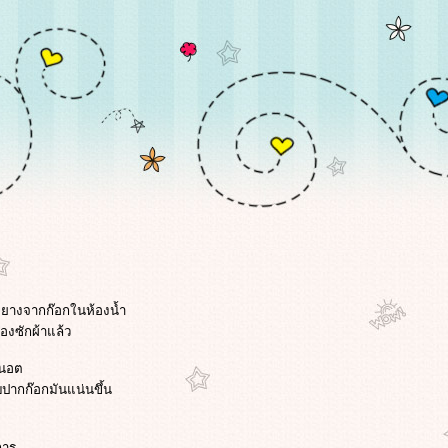
ยยางจากก๊อกในห้องน้ำ
่องซักผ้าแล้ว
นนอต
ากก๊อกมันแน่นขึ้น
การ