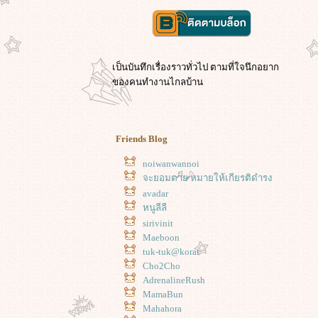
เป็นบันทึกเรื่องราวทั่วไป ตามที่ใจนึกอยาก
ของคนทำงานไกลบ้าน
Friends Blog
noiwanwannoi
จะยอมตาย หมายให้เกียรติดำรง
avadar
หนูลีลี
sirivinit
Maeboon
tuk-tuk@korat
Cho2Cho
AdrenalineRush
MamaBun
Mahahora