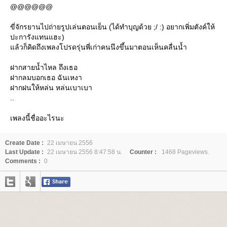
@@@@@@
ขี่จักรยานไปถ่ายรูปเล่นตอนเย็น (ได้ทำบุญด้วย ;/ :) อยากเพิ่มตังค์ให้
ปะการังแทนแฮะ)
ล้วก็คิดถึงเพลงโปรดรุ่นพี่เก่าคนนึงขึ้นมาตอนเห็นคลื่นน้ำ
ฝากสายน้ำไหล ถึงเธอ
ฝากลมบอกเธอ ฉันเหงา
ฝากฝนให้หล่น หล่นเบาเบา
..
เพลงนี้ชื่ออะไรนะ
Create Date :
22 เมษายน 2556
Last Update :
22 เมษายน 2556 8:47:58 น.
Counter :
1468 Pageviews.
Comments :
0