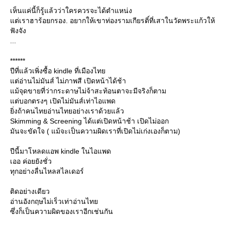
เห็นแค่นี้ก็รู้แล้วว่าใครควรจะได้ตำแหน่ง
ต่เราฮาร้อยกรอง. อยากให้เขาท่องรามเกียรติ์ที่เสาในวัดพระแก้วให้
ฟังจัง
...
******
ปีที่แล้วเพิ่งซื้อ kindle ที่เมืองไท
ต่อ่านไม่มันส์ ไม่ภาพสี เปิดหน้าได้ช้า
ม้จุดขายที่ว่ากระดาษไม่จ้าสะท้อนตาจะมีจริงก็ตาม
ต่บอกตรงๆ เปิดไม่มันส์เท่าไอแพด
ิ่งถ้าคนไทยอ่านไทยอย่างเราด้วยแล้ว
Skimming & Screening ได้แต่เปิดหน้าช้า เปิดไม่ออก
มันจะขัดใจ ( แม้จะเป็นความผิดเราที่เปิดไม่เก่งเองก็ตาม)
ปีนี้มาโหลดแอพ kindle ในไอแพด
เออ ค่อยยังชั่ว
ทุกอย่างลื่นไหลสไลเดอร์
ติดอย่างเดียว
อ่านอังกฤษไม่เร็วเท่าอ่านไท
ซึ่งก็เป็นความผิดของเราอีกเช่นกัน