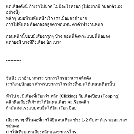
ต่เสียงดังนี่ ถ้าเราไม่ปวด ไม่มีอะไรหรอก (ไม่อยากมี ก็บอกตัวเอง
อย่างนี้)
หลักๆ หมอห้ามหันหน้าเร็ว เราเมื่อยตาดำมาก
การไม่หันคอ ต้องกลอกลูกตาทดแทน ตาดำทำงานหนัก
ก่อนหน้านี้ขยับมีเสียงกรุกๆ บ้าง ตอนนี้จังหวะแบบนี้น้อยลง
ต่ก็ยังมี บางทีกึ่งเสียง ปิํก เบาๆ
----------
วันนึง เราอ้าปากหาว ขากรรไกรขวาเราคลิกดัง
เราก็เลยนึกออก สำหรับขากรรไกรล่างที่หมุนได้เพลนเดียวนั้น
ทั่วไป จะมีเสียงที่เรียกว่า คลิก (Clicking) กับเสียงป๊อบ (Popping)
คลิกคือเสียงที่เจ้าตัวได้ยินคนเดียว จะเรียกคลิก
ถ้ามันดังแรงแบบคนอื่นได้ยิน เรียก ป๊อป
เสียงกรุกๆ ที่ในคอที่เราได้ยินคนเดียง ช่วง่ 1-2 สัปดาห์แรกเยอะเวลา
ขยับคอ
เราให้เทียบเท่าเสียงคลิกของขากรรไกร