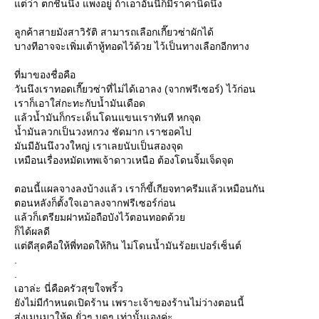
ต่ว่า ตกชื้นนึง แพงอยู่ ถ้าเอาอันนี้ก็มีราคานิดนึง
ลูกค้าสายมังสาวิรัติ สามารถเลือกเกี๊ยวซ่าผักได้
บางทีอาจจะเพิ่มเต้าหู้ทอดไว้ด้วย ไว้เป็นทางเลือกอีกทาง
ที่มาของชื่อคือ
วันนึงเราทอดเกี๊ยวซ่าที่ไม่ได้เอาลง (จากฟรีเซอร์) ไว้ก่อน
เราก็เอาใส่กะทะกับน้ำมันเดือด
ล้วน้ำมันก็กระเด็นโดนแขนเราทันที หกจุด
น้ำมันลวกเป็นวงหกวง ชัดมาก เราชอคไป
มันมีอันนึงวงใหญ่ เราเลยนับเป็นสองจุด
เหมือนเรื่องหมัดเทพเจ้าดาวเหนือ ต้องโดนจิ้มเจ็ดจุด
ตอนนี้แผลจางลงบ้างแล้ว เราก็ขี้เกียจทาครีมแล้วเหมือนกัน
ตอนหลังก็ตั้งใจเอาลงจากฟรีเซอร์ก่อน
ล้วก็เตรียมฝาหม้อถือบังไว้ตอนทอดด้ว
ก็ได้ผลดี
ต่ดีสุดคือให้พี่ทอดให้กิน ไม่โดนน้ำมันร้อยเปอร์เซ็นต์
.
.
เอาล่ะ นี่คือครัวสุขใจพริ้ว
ังไม่มีกำหนดเปิดร้าน เพราะเจ้าของร้านไม่ว่างตอนนี้
ส่งเมนูมาให้ดู ยั่วๆ บดๆ เท่านั้นเองค่ะ