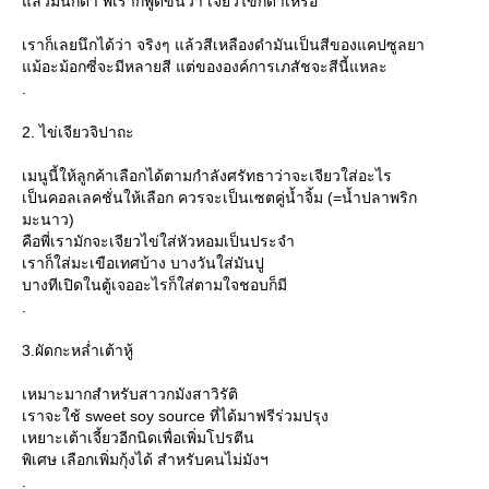
ล้วมันก็ดำ พี่เราก็พูดขึ้นว่า เจียวไข่ก็ดำเหรอ
เราก็เลยนึกได้ว่า จริงๆ แล้วสีเหลืองดำมันเป็นสีของแคปซูลยา
ม้อะม้อกซี่จะมีหลายสี แต่ขององค์การเภสัชจะสีนี้แหละ
.
2. ไข่เจียวจิปาถะ
เมนูนี้ให้ลูกค้าเลือกได้ตามกำลังศรัทธาว่าจะเจียวใส่อะไร
เป็นคอลเลคชั่นให้เลือก ควรจะเป็นเซตคู่น้ำจิ้ม (=น้ำปลาพริก
มะนาว)
คือพี่เรามักจะเจียวไข่ใส่หัวหอมเป็นประจำ
เราก็ใส่มะเขือเทศบ้าง บางวันใส่มันปู
บางทีเปิดในตู้เจออะไรก็ใส่ตามใจชอบก็มี
.
3.ผัดกะหล่ำเต้าหู้
เหมาะมากสำหรับสาวกมังสาวิรัติ
เราจะใช้ sweet soy source ที่ได้มาฟรีร่วมปรุง
เหยาะเต้าเจี้ยวอีกนิดเพื่อเพิ่มโปรตีน
พิเศษ เลือกเพิ่มกุ้งได้ สำหรับคนไม่มังฯ
.