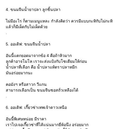
4. ขนมจีนน้ำยาปลา ลูกชิ้นปลา
ไม่มีอะไร ก็ตามเมนูแหละ กำลังคิดว่า ควรมีแบบกะทิกับไม่กะทิ
ล้วก็มีเผ็ดกับไม่เผ็ดด้ว
.
5. ออเดิฟ: ขนมจีนน้ำปลา
อันนี้แตกยอดมาจากข้อ 4 คือถ้าหิวมาก
ลูกค้าอาจโมโห เราจะส่งแป้งกับโซเดียมให้ก่อน
น้ำปลาที่เลือก คือ น้ำปลาแท้ตราปลาหมีก
มันอร่อยมากนะ
คอมังฯ หรือสาวก วีแกน
สามารถเลือกเป็น ขนมจีนซอสถั่วเหลืองได้
.
6. ออเดิฟ: เกี๊ยวซ่าเทพเจ้าดาวเหนือ
อันนี้พิเศษหน่อย มีราคา
เราไปเจอเกี๊ยวซ่าที่ไส้แน่นมากยี่ห้อนึง อร่อยมาก