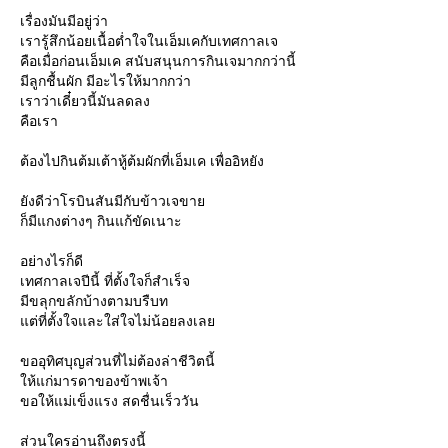
เรื่องมันมีอยู่ว่า
เรารู้สึกน้อยเนื้อต่ำใจในเอ็มเคกับเทศกาลเจ
คือเมื่อก่อนเอ็มเค สนับสนุนการกินเจมากกว่านี้
มีลูกชื้นผัก มีอะไรให้มากกว่า
เราว่าเดี๋ยวนี้มันลดลง
คือเรา
ต้องไปกินต้มเต้าหู้ต้มผักที่เอ็มเค เพื่ออิหยัง
ังดีว่าโรบินสันมีกับข้าวเจขา
ก็มีแกงต่างๆ กินแก้ขัดเนาะ
อย่างไรก็ดี
เทศกาลเจปีนี้ ที่ตั้งใจก็สำเร็จ
มีขลุกขลักบ้างตามบรืบท
ต่ที่ตั้งใจและใส่ใจไม่น้อยลงเล
ขออุทิศบุญส่วนที่ไม่ต้องล่าชีวิตนี้
ห้แก่มารดาของข้าพเจ้า
ขอให้แม่เข็งแรง สดชื่นเร็ววัน
ส่วนใครอ่านถึงตรงนี้