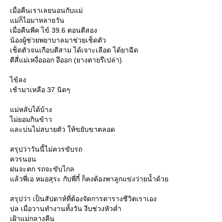
เมื่อคืนเราเลยนอนกับแม่
ม่ก็ไอมาหลายวัน
เมื่อคืนพีค ไข้ 39.6 ตอนตีสอง
น้องผู้ช่วยพยาบาลมาช่วยเช็ดตัว
เช็ดตัวจนเกือบตีสาม ได้เจาะเลือด ได้ยาฉีด
ตีสี่แม่เหงื่อออก อึออก (ยางตายรึเปล่า)
ไข้ลง
เช้ามาเหลือ 37 นิดๆ
ม่หลับได้บ้าง
ไม่ยอมกินข้าว
ละบ่นไม่สบายตัว ให้ขยับขาตลอด
สรุปว่าวันนี้ไม่ควรขับรถ
ควรนอน
ฝนจะตก รถจะขับไกล
ล้วพี่เอ หมอสุระ กับพี่กี๋ ก็คงต้องพาลูกแข่งว่ายน้ำด้ว
สรุปว่า เป็นสัปดาห์ที่ต้องจัดการตารางชีวิตเราเอง
ปล เมื่อวานทำงานทั้งวัน งีบช่วงหัวค่ำ
เฝ้าแม่กลางคืน