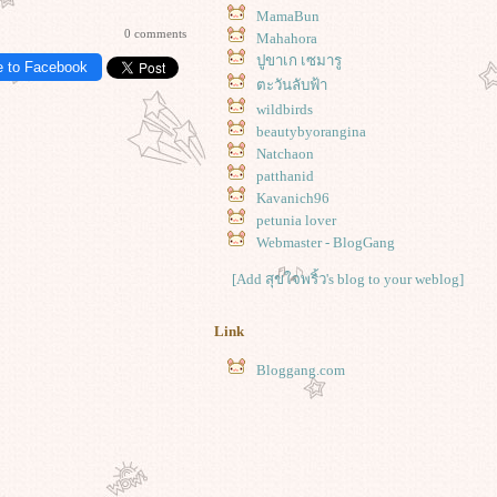
MamaBun
0 comments
Mahahora
ปูขาเก เซมารู
e to Facebook
ตะวันลับฟ้า
wildbirds
beautybyorangina
Natchaon
patthanid
Kavanich96
petunia lover
Webmaster - BlogGang
[Add สุขใจพริ้ว's blog to your weblog]
Link
Bloggang.com