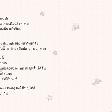
hrough
มื่อกลางเดือนสิงหาคม
ลังฟัน แล้วจิ้มคอ
ive through ของมหาวิทยาลั
ว้ซับน้ำตาด้วย เมื่อปลายกรกฎาคม)
นี้
านพัก
งแก้มสองข้าง เพดาน บนลิ้นใต้ลิ้น
 ไอใส่แขน
าณยี่สิบนาที
ate of Birth) คงใช้ระบุได้ดี
ช่นกัน