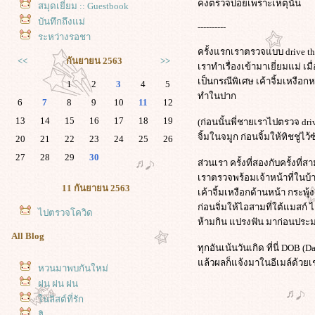
คงตรวจบ่อยเพราะเหตุนั้น
สมุดเยี่ยม :: Guestbook
บันทึกถึงแม่
----------
ระหว่างรอชา
ครั้งแรกเราตรวจแบบ drive t
<<
กันยายน 2563
>>
เราทำเรื่องเข้ามาเยี่ยมแม่ เ
เป็นกรณีพิเศษ เค้าจิ้มเหงือกห
1
2
3
4
5
ทำในปาก
6
7
8
9
10
11
12
13
14
15
16
17
18
19
(ก่อนนั้นพี่ชายเราไปตรวจ dr
จิ้มในจมูก ก่อนจิ้มให้ทิชชู่ไ
20
21
22
23
24
25
26
27
28
29
30
ส่วนเรา ครั้งที่สองกับครั้งที่สาม
เราตรวจพร้อมเจ้าหน้าที่ในบ้
11 กันยายน 2563
เค้าจิ้มเหงือกด้านหน้า กระพุ้
ก่อนจิ่มให้ไอสามที่ใต้แมสก์
ไปตรวจโควิด
ห้ามกิน แปรงฟัน มาก่อนประม
All Blog
ทุกอันเน้นวันเกิด ที่นี่ DOB (D
ล้วผลก็แจ้งมาในอีเมล์ด้วยเ
หวนมาพบกันใหม่
ฝน ฝน ฝน
นลิสต์ที่รัก
ฮิ