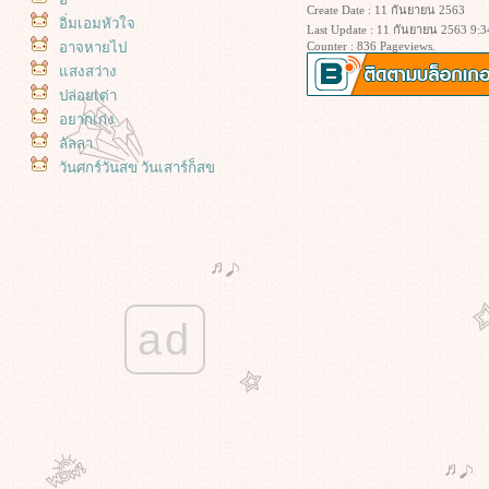
Create Date : 11 กันยายน 2563
อิ่มเอมหัวใจ
Last Update : 11 กันยายน 2563 9:3
อาจหายไป
Counter : 836 Pageviews.
สงสว่าง
ปล่อยเต่า
อยากเก่ง
ลัลลา
วันศุกร์วันสุข วันเสาร์ก็สุข
เจออีกแล้ว
นพรรษา - 2568
เดซี่ เดฟ สะระแหน่ และ คุณนายตื่น
สาย :)
ซ่อมท่อน้ำ ที่ทำให้ปั๊มดึงน้ำตลอด
เวลา
ad
สวนของฉัน : วันหยุดที่แดดไม่แรง
สวนของฉัน : กระสุนพระอินทร์ ทาก
บุ้ง และความยุ่งๆ ของหัวใจ
สวนของฉัน : ความก้าวหน้าของ
สะระแหน่ ย้ายกุหลาบ ตัดแต่งกิ่ง
นางในวรรณคดี และน้ำหลายดีกรี
ของพระโค