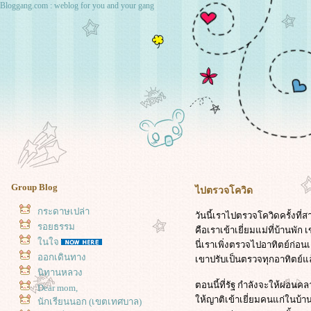
Bloggang.com : weblog for you and your gang
Group Blog
ไปตรวจโควิด
กระดาษเปล่า
วันนี้เราไปตรวจโควิดครั้งที่ส
รอยธรรม
คือเราเข้าเยี่ยมแม่ที่บ้านพั
นใจ
นี่เราเพิ่งตรวจไปอาทิตย์ก่อนเ
ออกเดินทาง
เขาปรับเป็นตรวจทุกอาทิตย์แล้
นิทานหลวง
ตอนนี้ที่รัฐ กำลังจะให้ผ่อน
Dear mom,
ห้ญาติเข้าเยี่ยมคนแก่ในบ้าน
นักเรียนนอก (เขตเทศบาล)