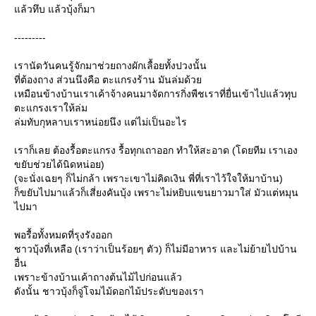
ล้วทึบ แล้วบุ้งก็มา
---------
เรานัดวันคนรู้จักมาช่วยถางผักเลื้อยทั้งปวงนั้น
ที่ต้องถาง ส่วนนึงคือ ตะแกรงร้าน มันล่มด้ว
เหมือนข้างบ้านเราเค้าจ้างคนมาจัดการกิ่งพืชเราที่ยื่นเข้าไปแล้วทุบ
ตะแกรงเราให้ล่ม
ล่มทับกุหลาบเราหน่อยนึง แต่ไม่เป็นอะไร
เราก็เลย ต้องรื้อตะแกรง รื้อทุกเถาออก ทำให้สะอาด (โดยทีม เราเอง
ขยับช่วยได้นิดหน่อย)
(จะนั่งเฉยๆ ก็ไม่กล้า เพราะเขาไม่คิดเงิน พี่ที่เราไว้ใจให้มาบ้าน)
ก็ขยับไปมาแล้วก็เสี่ยงคันบุ้ง เพราะไม่หยิบแขนยาวมาใส่ มัวแต่หมุน
ไปมา
พอรื้อทั้งหมดที่รุงรังออก
ชาวบุ้งที่เหลือ (เราว่าเป็นร้อยๆ ตัว) ก็ไม่มีอาหาร และไม่ย้ายไปบ้าน
อื่น
เพราะข้างบ้านเค้าถางต้นไม้ไปก่อนแล้ว
ดังนั้น ชาวบุ้งก็จู่โจมไม้ดอกไม้ประดับของเรา