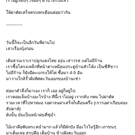
เราอยู่เงียบๆ เจียมๆ ตัวบ้างก็ไม่เลว
ห้ผ่าตัดเสร็จครบหกเดือนค่อยว่ากัน
-----------
วันนี้ก็จะเป็นอีกวันที่ผ่านไป
เล่าเรื่องบุ้งก่อน
เดิมสวนเราเราปลูกแตงไทย องุ่น เสาวรส แต่ไม่มีร้าน
เราซื้อโครงเหล็กที่หน้าตาเหมือนประตูบ้านหัวโค้ง เป็นซี่สีขาว
ไม่มีร้าน ก็ยังมีตะแกรงให้ไต่ ซื้อมา 4-5 อัน
มาวางใกล้รั้วฝั่งทิศตะวันออกของบ้านเช่า
ต่อมาตำลึงก็มาเอง เราก็ เออ อยู่ก็อยู่ไป
เราคอยเล็มบ้างอะไรบ้าง ทีนี้เราไม่อยู่ เรากลับ กทม ไปผ่าตัด
รวมเวลาที่ไปหาหมอ รอผ่าจนผ่าเสร็จก็เดือนครึ่ง (เรารอผ่าเกือบสอง
สัปดาห์)
ดังนั้น มันเป็นหน้าฝนที่ชุ่ม่ำ
ไม้เถาคือพันหระหน่ำมาก แล้วก็มีผักปัง มีอะไรไม่รู้อีก เถาขนๆ
มาเต็มเลย สรุปคือ เต็มบ้าน ข้างฝั่งตะวันออก