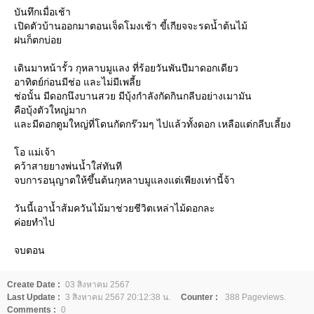
บันทึกเมื่อเช้า
เปิดตัวบ้านออกมาตอนเจ็ดโมงเช้า ขี้เกียจจะรดน้ำต้นไม้
ฝนก็ตกบ่อ
เดินมาหน้ารั้ว กุหลาบมูแลง ที่ร้อยวันพันปีมาดอกเดียว
อาทิตย์ก่อนมีช่อ และไม่มีเพลี้
ช่อนั้น มีดอกนึงบานสวย มีบุ้งกำลังกัดกินกลีบอย่างเมามัน
คือบุ้งตัวใหญ่มาก
ละมีดอกตูมใหญ่ที่โดนกัดกร๊วมๆ ไปแล้วทั้งดอก เหลือแต่กลีบเลี้ยง
อ แม่เจ้า
คว้าสายยางพ่นน้ำใส่ทันที
จบการอนุญาตให้ขึ้นต้นกุหลาบมูแลงแต่เพียงเท่านี้จ้า
วันนี้เอาน้ำส้มควันไม้มาช่วยชีวิตเหล่าไม้ดอกละ
ค่อยทำไป
จบตอน
Create Date :
03 สิงหาคม 2567
Last Update :
3 สิงหาคม 2567 20:12:38 น.
Counter :
388 Pageviews.
Comments :
0