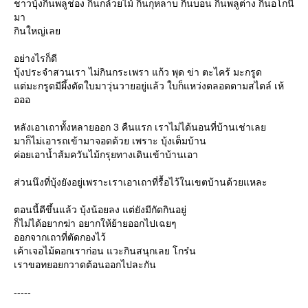
ชาวบุ้งกินพลูช่อง กินกล้วยไม้ กินกุหลาบ กินบอน กินพลูต่าง กินอโกนี
มา
กินใหญ่เล
อย่างไรก็ดี
บุ้งประจำสวนเรา ไม่กินกระเพรา แก้ว พุด ข่า ตะไคร้ มะกรูด
ต่มะกรูดมีผึ้งตัดใบมาวุ่นวายอยู่แล้ว ใบก็แหว่งตลอดตามสไตล์ เห้
อออ
หลังเอาเถาทั้งหลายออก 3 คืนแรก เราไม่ได้นอนที่บ้านเช่าเล
มาก็ไม่เอารถเข้ามาจอดด้วย เพราะ บุ้งเต็มบ้าน
ค่อยเอาน้ำส้มควันไม้กรุยทางเดินเข้าบ้านเอา
ส่วนนึงที่บุ้งยังอยู่เพราะเราเอาเถาที่รื้อไว้ในเขตบ้านด้วยแหละ
ตอนนี้ดีขึ้นแล้ว บุ้งน้อยลง แต่ยังมีกัดกินอยู่
ก็ไม่ได้อยากฆ่า อยากให้ย้ายออกไปเฉยๆ
ออกจากเถาที่ตัดกองไว้
เค้าเจอไม้ดอกเราก่อน แวะกินสนุกเลย โกร๋น
เราขอทยอยกวาดต้อนออกไปละกัน
-----