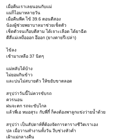
เมื่อคืนเราเลยนอนกับแม่
ม่ก็ไอมาหลายวัน
เมื่อคืนพีค ไข้ 39.6 ตอนตีสอง
น้องผู้ช่วยพยาบาลมาช่วยเช็ดตัว
เช็ดตัวจนเกือบตีสาม ได้เจาะเลือด ได้ยาฉีด
ตีสี่แม่เหงื่อออก อึออก (ยางตายรึเปล่า)
ไข้ลง
เช้ามาเหลือ 37 นิดๆ
ม่หลับได้บ้าง
ไม่ยอมกินข้าว
ละบ่นไม่สบายตัว ให้ขยับขาตลอด
สรุปว่าวันนี้ไม่ควรขับรถ
ควรนอน
ฝนจะตก รถจะขับไกล
ล้วพี่เอ หมอสุระ กับพี่กี๋ ก็คงต้องพาลูกแข่งว่ายน้ำด้ว
สรุปว่า เป็นสัปดาห์ที่ต้องจัดการตารางชีวิตเราเอง
ปล เมื่อวานทำงานทั้งวัน งีบช่วงหัวค่ำ
เฝ้าแม่กลางคืน