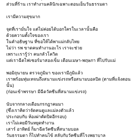
ส่วนที่ร้าน เราทำงานคลินิกเฉพาะตอนเย็นวันธรรมดา
เรามีความสุขมาก
จุดที่เรามั่นใจ แต่ไม่ค่อยได้บอกใครในเวลานั้นคือ
ด้วยความตั้งใจของเรา
นคำอธิษฐาน ที่ขอให้ได้พาแม่กลับไท
ไม่ว่า รพ ขาดคนทำงานอะไร เราจะช่ว
เพราะเรารู้ว่า คนกลัวโควิด
ต่เราฉีดไฟเซอร์มาสองเข็ม เดือนเมษา-พฤษภา ที่ไปรับแม่
พอมิถุนายน ตรวจภูมิมา ของเรามีภูมิแล้ว
เราพร้อมทุ่มเทจนถึงสนามแข่งรถหรือสนามบอลปิด (ตามที่แจ้งตอน
นั้น)
(ก่อนเข้าพรรษา มีฉีดวัคซีนที่สนามแข่งรถ)
นับจากกลางเดือนกรกฎาคมมา
(ซึ่งเราคิดว่าจัดคนดูแลแม่ลงตัวแล้ว
ประกอบกับ ห้องผ่าตัดปิดอีกรอบ)
เราไม่เคยมีวันหยุดทำงาน
เสาร์ อาทิตย์ ก็มาฉีดวัคซีนที่สนามบอล
วันธรรมดา ก็ไปทำคนไข้ สลับกับวัคซีนที่โรงพยาบาล