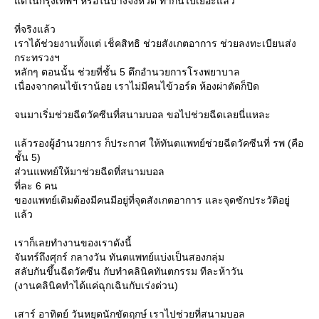
ต่ในกรุงเทพฯ หรือในบางจังหวัด ทำกันไปเยอะแล้ว
ที่จริงแล้ว
เราได้ช่วยงานทั้งแต่ เช็คสิทธิ ช่วยสังเกตอาการ ช่วยลงทะเบียนส่ง
กระทรวงฯ
หลักๆ ตอนนั้น ช่วยที่ชั้น 5 ตึกอำนวยการโรงพยาบาล
เนื่องจากคนไข้เราน้อย เราไม่มีคนไข้วอร์ด ห้องผ่าตัดก็ปิด
จนมาเริ่มช่วยฉีดวัคซีนที่สนามบอล ขอไปช่วยฉีดเลยนี่แหละ
ล้วรองผู้อำนวยการ ก็ประกาศ ให้ทันตแพทย์ช่วยฉีดวัคซีนที่ รพ (คือ
ชั้น 5)
ส่วนแพทย์ให้มาช่วยฉีดที่สนามบอล
ที่ละ 6 คน
ของแพทย์เดิมต้องมีคนมีอยู่ที่จุดสังเกตอาการ และจุดซักประวัติอยู่
ล้ว
เราก็เลยทำงานของเราดังนี้
จันทร์ถึงศุกร์ กลางวัน ทันตแพทย์แบ่งเป็นสองกลุ่ม
สลับกันขึ้นฉีดวัคซีน กับทำคลินิคทันตกรรม ทีละห้าวัน
(งานคลินิคทำได้แค่ฉุกเฉินกับเร่งด่วน)
เสาร์ อาทิตย์ วันหยุดนักขัดฤกษ์ เราไปช่วยที่สนามบอล