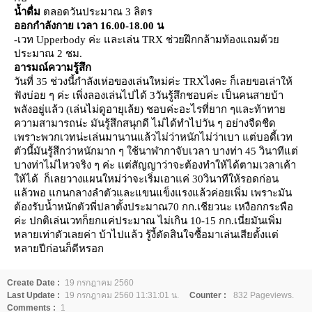
น้ำดื่ม
ตลอดวันประมาณ 3 ลิตร
ออกกำลังกาย เวลา 16.00-18.00 น
-เวท
Upperbody
ค่ะ และเล่น
TRX
ช่วยฝึกกล้ามท้องแถมด้ว
ประมาณ 2 ชม.
อารมณ์ความรู้สึก
วันที่ 35 ช่วงนี้กำลังเห่อของเล่นใหม่ค่ะ
TRX
ไงคะ ก็เลยขอเล่าให้
ฟังบ่อย ๆ ค่ะ เพิ่งลองเล่นไปได้ 3วันรู้สึกชอบค่ะ เป็นคนสายบ้า
พลังอยู่แล้ว (เล่นไม่ดูอายุเล้ย) ชอบค่ะอะไรที่ยาก ๆและท้าทา
ความสามารถน่ะ มันรู้สึกสนุกดี ไม่ได้ทำไปวัน ๆ อย่างจืดชืด
เพราะพวกเวทน่ะเล่นมานานแล้วไม่ว่าหนักไม่ว่าเบา แต่บอดี้เวท
ตัวนี้มันรู้สึกว่าหนักมาก ๆ ใช้นาฬากาจับเวลา บางท่า 45 วินาทีแต่
บางท่าไม่ไหวจริง ๆ ค่ะ แต่สัญญาว่าจะต้องทำให้ได้ตามเวลาเค้า
ห้ได้ ก็เลยวางแผนใหม่ว่าจะเริ่มเอาแค่ 30วินาทีให้รอดก่อน
ล้วพอ แกนกลางลำตัวและแขนแข็งแรงแล้วค่อยเพิ่ม เพราะมัน
ต้องรับน้ำหนักตัวพี่ปลาตั้งประมาณ70 กก.เชียวนะ เหงือกกระพือ
ค่ะ ปกติเล่นเวทก็ยกแค่ประมาณ ไม่เกิน 10-15 กก.เนี่ยมันเพิ่ม
หลายเท่าตัวเลยค่า บ้าไปแล้ว รู้งี้ตัดสินใจซื้อมาเล่นเสียตั้งแต่
หลายปีก่อนก็ดีหรอก
Create Date :
19 กรกฎาคม 2560
Last Update :
19 กรกฎาคม 2560 11:31:01 น.
Counter :
832 Pageviews.
Comments :
1