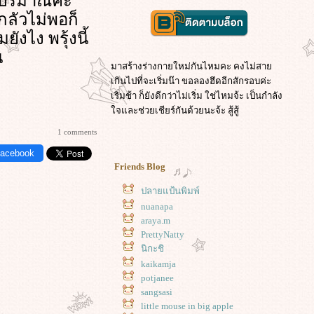
งปริมาณค่ะ
กลัวไม่พอก็
ยังไง พรุ้งนี้
น
มาสร้างร่างกายใหม่กันไหมคะ คงไม่สา
เกินไปที่จะเริ่มน๊า ขอลองฮึดอีกสักรอบค่ะ
เริ่มช้า ก็ยังดีกว่าไม่เริ่ม ใช่ไหมจ้ะ เป็นกำลัง
จและช่วยเชียร์กันด้วยนะจ้ะ สู้สู้
1 comments
Facebook
Friends Blog
ปลายแป้นพิมพ์
nuanapa
araya.m
PrettyNatty
นิกะชิ
kaikamja
potjanee
sangsasi
little mouse in big apple