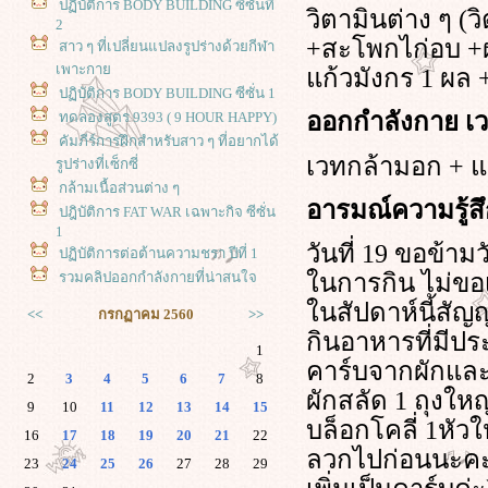
ปฏิบัติการ BODY BUILDING ซีซั่นที่
วิตามินต่าง ๆ (ว
2
+สะโพกไก่อบ +ผ
สาว ๆ ที่เปลี่ยนแปลงรูปร่างด้วยกีฬา
เพาะกา
ก้วมังกร 1 ผล 
ปฏิบัติการ BODY BUILDING ซีซั่น 1
ออกกำลังกาย เว
ทดลองสูตร 9393 ( 9 HOUR HAPPY)
คัมภีร์การฝึกสำหรับสาว ๆ ที่อยากได้
เวทกล้ามอก + แ
รูปร่างที่เซ็กซี่
กล้ามเนื้อส่วนต่าง ๆ
อารมณ์ความรู้ส
ปฎิบัติการ FAT WAR เฉพาะกิจ ซีซั่น
1
วันที่ 19 ขอข้า
ปฏิบัติการต่อต้านความชรา ปีที่ 1
นการกิน ไม่ขอเอ
รวมคลิปออกกำลังกายที่น่าสนใจ
นสัปดาห์นี้สัญญ
<<
กรกฏาคม 2560
>>
กินอาหารที่มีปร
1
คาร์บจากผักและผ
2
3
4
5
6
7
8
ผักสลัด 1 ถุงให
9
10
11
12
13
14
15
บล็อกโคลี่ 1หัว
16
17
18
19
20
21
22
ลวกไปก่อนนะคะ
23
24
25
26
27
28
29