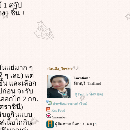
 1 สกู๊ป
1 ชิ้น +
มันแย่มาก ๆ
ก่อนถึง_วัยชรา
 ๆ เลย) แต่
Location :
ึ้น และเลือก
จันทบุรี Thailand
ปก่อน จะรับ
[ดู Profile ทั้งหมด]
้ออกไก่ 2 กก.
ฝากข้อความหลังไมค์
ศราชินี)
Rss Feed
แต่ขอกินแบบ
Smember
่เนื้อไก่กิน
ผู้ติดตามบล็อก : 31 คน [
?
]