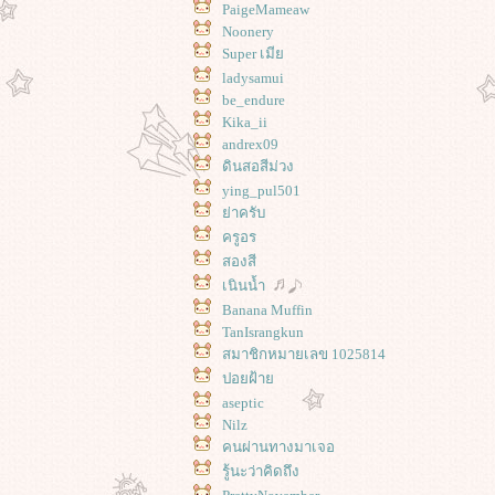
PaigeMameaw
Noonery
Super เมี
ladysamui
be_endure
Kika_ii
andrex09
ดินสอสีม่วง
ying_pul501
่าครับ
ครูอร
สองสี
เนินน้ำ
Banana Muffin
TanIsrangkun
สมาชิกหมายเลข 1025814
ปอยฝ้า
aseptic
Nilz
คนผ่านทางมาเจอ
รู้นะว่าคิดถึง