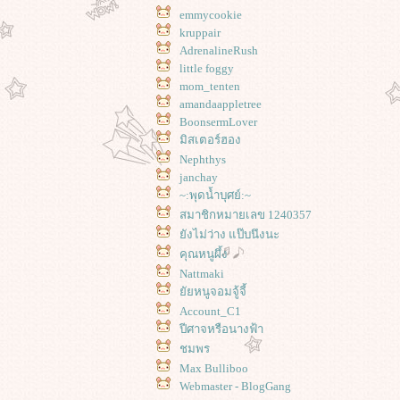
emmycookie
kruppair
AdrenalineRush
little foggy
mom_tenten
amandaappletree
BoonsermLover
มิสเตอร์ฮอง
Nephthys
janchay
~:พุดน้ำบุศย์:~
สมาชิกหมายเลข 1240357
ังไม่ว่าง แป๊บนึงนะ
คุณหนูผึ้ง
Nattmaki
ัยหนูจอมจู้จี้
Account_C1
ปีศาจหรือนางฟ้า
ชมพร
Max Bulliboo
Webmaster - BlogGang