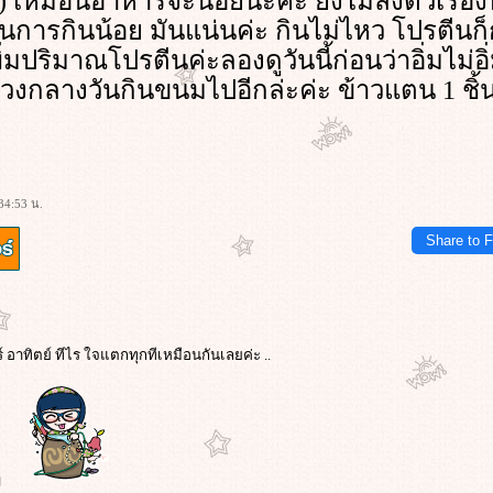
่ะ) เหมือนอาหารจะน้อยนะคะ ยังไม่ลงตัวเรื่อ
การกินน้อย มันแน่นค่ะ กินไม่ไหว โปรตีนก็
่มปริมาณโปรตีนค่ะลองดูวันนี้ก่อนว่าอิ่มไม่อิ่ม
ช่วงกลางวันกินขนมไปอีกล่ะค่ะ ข้าวแตน 1 ชิ้
34:53 น.
Share to 
์ อาทิตย์ ทีไร ใจแตกทุกทีเหมือนกันเลยค่ะ ..
ๆ