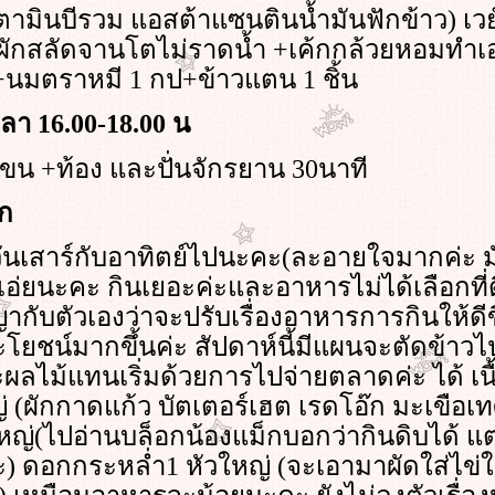
ิตามินบีรวม แอสต้าแซนตินน้ำมันฟักข้าว) เวย์
ักสลัดจานโตไม่ราดน้ำ +เค้กกล้วยหอมทำเอง
+นมตราหมี 1 กป+ข้าวแตน 1 ชิ้น
ลา 16.00-18.00 น
ขน +ท้อง และปั่นจักรยาน 30นาที
ึก
มวันเสาร์กับอาทิตย์ไปนะคะ(ละอายใจมากค่ะ 
่ยนะคะ กินเยอะค่ะและอาหารไม่ได้เลือกที่ดี
ากับตัวเองว่าจะปรับเรื่องอาหารการกินให้ดีข
ะโยชน์มากขึ้นค่ะ สัปดาห์นี้มีแผนจะตัดข้าวไ
ลไม้แทนเริ่มด้วยการไปจ่ายตลาดค่ะ ได้ เนื
ญ่ (ผักกาดแก้ว บัตเตอร์เฮต เรดโอ๊ก มะเขือเท
ใหญ่(ไปอ่านบล็อกน้องแม็กบอกว่ากินดิบได้ 
) ดอกกระหล่ำ1 หัวใหญ่
(
จะเอามาผัดใส่ไข่ใส