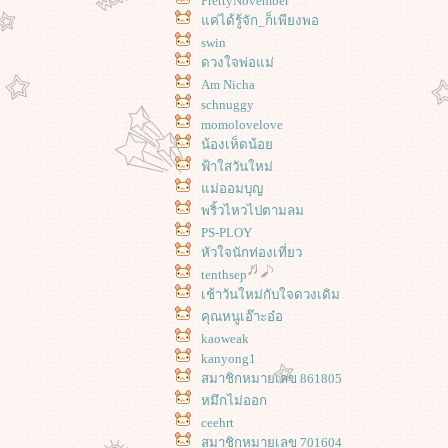
PrettyNovember
ค่ได้รู้จัก_ก็เพียงพอ
swin
ดวงใจพ่อแม่
Am Nicha
schnuggy
momolovelove
น้องเห็ดน้อ
ฟ้าใสวันใหม่
ม่ออมบุญ
พริ้วไหวไปตามลม
PS-PLOY
หัวใจนักท่องเที่ยว
tenthsep
เช้าวันใหม่กับใจดวงเดิม
คุณหนูเอ๊าะอ๋อ
kaoweak
kanyong1
สมาชิกหมายเลข 861805
หมึกไม่ออก
ceehrt
สมาชิกหมายเลข 701604