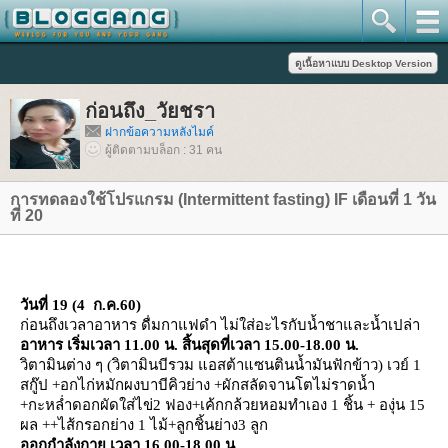
ก่อนถึง_วัยชรา
ฝากข้อความหลังไมค์
ผู้ติดตามบล็อก : 31 คน
การทดลองใช้โปรแกรม (Intermittent fasting) IF เดือนที่ 1 วัน
ที่ 20
วันที่ 19
(
4 ก.ค.60
)
ก่อนถึงเวลาอาหาร ดื่มกาแฟดำ ไม่ใส่อะไรกับน้ำชาและน้ำเปล่า
อาหาร เริ่มเวลา 11.00 น. สิ้นสุดที่เวลา 15.00-18.00 น.
วิตามินต่าง ๆ (วิตามินบีรวม แอสต้าแซนตินน้ำมันฟักข้าว) เวย์ 1
สกู๊ป +อกไก่หมักผงบาบีคิวย่าง +ผักสลัดจานโตไม่ราดน้ำ
+กะหล่ำดอกผัดใส่ไข่2 ฟอง+เค้กกล้วยหอมทำเอง 1 ชิ้น + องุ่น 15
ผล ++ไส้กรอกย่าง 1 ไม้+ลูกชิ้นย่าง3 ลูก
ออกกำลังกาย เวลา 16.00-18.00 น