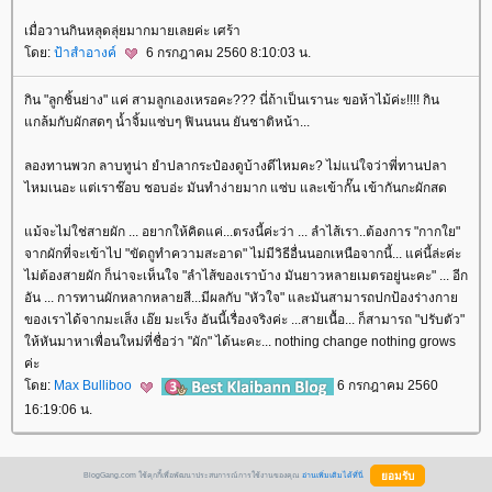
เมื่อวานกินหลุดลุ่ยมากมายเลยค่ะ เศร้า
ดย:
ป้าสำอางค์
6 กรกฎาคม 2560 8:10:03 น.
กิน "ลูกชิ้นย่าง" แค่ สามลูกเองเหรอคะ??? นี่ถ้าเป็นเรานะ ขอห้าไม้ค่ะ!!!! กิน
กล้มกับผักสดๆ น้ำจิ้มแซ่บๆ ฟินนนน ยันชาติหน้า...
ลองทานพวก ลาบทูน่า ยำปลากระป๋องดูบ้างดีไหมคะ? ไม่แน่ใจว่าพี่ทานปลา
ไหมเนอะ แต่เราช๊อบ ชอบอ่ะ มันทำง่ายมาก แซ่บ และเข้ากั๊น เข้ากันกะผักสด
ม้จะไม่ใช่สายผัก ... อยากให้คิดแค่...ตรงนี้ค่ะว่า ... ลำไส้เรา..ต้องการ "กากใย"
จากผักที่จะเข้าไป "ขัดถูทำความสะอาด" ไม่มีวิธีอื่นนอกเหนือจากนี้... แค่นี้ล่ะค่ะ
ไม่ต้องสายผัก ก็น่าจะเห็นใจ "ลำไส้ของเราบ้าง มันยาวหลายเมตรอยู่นะคะ" ...​ อีก
อัน ... การทานผักหลากหลายสี...มีผลกับ "หัวใจ" และมันสามารถปกป้องร่างกา
ของเราได้จากมะเส็ง เอ๊ย มะเร็ง อันนี้เรื่องจริงค่ะ ...สายเนื้อ... ก็สามารถ "ปรับตัว"
ห้หันมาหาเพื่อนใหม่ที่ชื่อว่า "ผัก" ได้นะคะ... nothing change nothing grows
ค่ะ
ดย:
Max Bulliboo
6 กรกฎาคม 2560
16:19:06 น.
BlogGang.com ใช้คุกกี้เพื่อพัฒนาประสบการณ์การใช้งานของคุณ
อ่านเพิ่มเติมได้ที่นี่