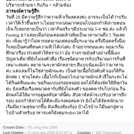
บริหารกล้ามขา กับก้น + กล้ามท้อง
อารมณ์ความรู้สึก
วันที่ 20 มีความรู้สึกว่าความหิวเริ่มลดลงค่ะ อาจจะเป็นได้ว่าปรับ
เวลาให้เร็วขึ้นเพราะไม่อยากแน่นมากตอนไปออกกำลังกายตอน
เย็น ก็เลยกลายเป็นว่า เวลากินจริง ๆมีประมาณ 5-6 ชม.ค่ะ แล้วก็
Fasting
าวเลย(เมื่อก่อนเคยอดล้างพิษเป็นเวลานานถึง 5 วันเล
ค่ะ เพิ่งมารู้ว่าไม่ควรอดนานแต่ตอนนี้ประมาณ ครึ่งปีอดครั้งนึง)
ก็เลยเป็นคนที่ทนความหิวได้เก่งค่ะ ถ้าอยากทนนะคะ พอมาเริ่ม
ศึกษาเรื่อง
IF
เลยทำให้ทราบว่า อ๋อ ร่างกายมันทำอย่างนี้นี่เอง
ปัญหาเดียวที่ยังไม่ลงตัวคือ เรื่องชนิดอาหารกับปริมาณการกินที่
เหมาะสมค่ะ พยายามจะหาผักหลายๆ สีแบบน้องแม็กว่ามาทาน
ค่ะ แต่แหมก็ไม่ใช่สายผักนะคะ เป็นสายเนื้อก็บังคับตัวเองให้กิน
ผักสด 1 ชามโตค่ะ เนื้อไก่ก็เป็นอกไก่เอามาหมักแล้วจี่ในกะทะไม่
ได้กินคลีนนะคะ ขอกินแบบอร่อยหน่อย ผลไม้ก็ต้องจัดให้มีทุกวัน
ค่ะ ยังเหลือเรื่องหมวดคาร์บที่ยังไม่ลงตัว ขอลดคาร์บไปก่อน กิน
ผักผลไม้ให้มากรอดูผลสัปดาห์นี้ค่ะ สัปดาห์หน้าจะปรับอาหารอีก
รอบ ออกกำลังกายได้ดีค่ะมีแรงพอสมควร ยังไม่ได้จัดหนักมาก
เริ่มมีความสุขมากขึ้น ฟังเสียงท้องร้อง บ้างไรบ้าง ก็มีนอกลู่ทาง
ไปบ้างสำหรับอาหารแต่ก็ยังคุมระยะเวลาได้
Create Date :
05 กรกฎาคม 2560
Last Update :
5 กรกฎาคม 2560 8:22:07 น.
Counter :
887 Pageviews.