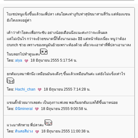
ไบเซปหนูแข็งขึ้นแล้วนะพี่ปลา เล่นโยคะท่างูกับท่าสุนัขมาสามสี่วัน แต่ท้องแขน
ังโทงเทงอยู่่ค่า
เค้าว่าทำโยคะเพื่อกระชับ อย่างน้อยเดือนนึงแนะค่ะกว่าจะเห็นผล
ต่ไม่เป้นไร กว่าจะย้วยขนาดนี้ก็ตั้งนานเนอะ อิอิ แต่หน้าท้องเนี่ยะ หนูว่าต้อง
crunch ช่วย เพราะของหนูมันย้วยเพราะท้องด้วย เดี๋ยวจะเอาท่าที่พี่ปลาเอามาลง
นบลอกไปทำดูนะคะ
ดย:
alya
18 มิถุนายน 2555 5:17:54 น.
กดัมเบลมาพักนึง เหมือนมันจะตึงๆ ขึ้นแล้วเหมือนกันค่ะ แต่ยังไม่แข็งเท่าไร
ดย:
Hachi_chan
18 มิถุนายน 2555 7:14:28 น.
ขนตั๊กย้วยมากเลยค่ะ เป็นถุงกาแฟเลย พอเริ่มยกดัมเบลก็ดีขึ้นมาหน่อ
ดย:
มินิmineral
18 มิถุนายน 2555 9:00:58 น.
วะมาทักทาย พี่ปลาคะ
ดย:
ดินสอสีม่วง
18 มิถุนายน 2555 11:00:38 น.