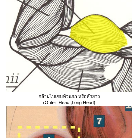
กล้ามไบเซบหัวนอก หรือหัวยาว
(
Outer Head
,Long Head
)