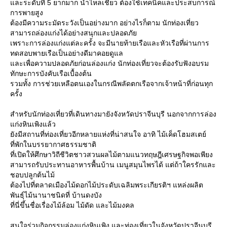
ละระดับที่ 5 ยากมาก น้ำไหลเชี่ยว ต้องใช้เทคนิคและประสบการณ์
การพายสูง
ต้องมีความระมัดระวังเป็นอย่างมาก อย่างไรก็ตาม นักท่องเที่ยว
สามารถล่องแก่งได้อย่างสนุกและปลอดภั
เพราะการล่องแก่งแต่ละครั้ง จะมีนายท้ายเรือและหัวเรือที่ผ่านการ
ทดสอบพายเรือเป็นอย่างดีมาคอยดูแล
ละเพื่อความปลอดภัยก่อนล่องแก่ง นักท่องเที่ยวจะต้องรับฟังอบรม
ทักษะการบังคับเรือเบื้องต้น
รวมทั้ง การช่วยเหลือตนเองในกรณีพลัดตกเรือจากเจ้าหน้าที่ก่อนทุก
ครั้ง
สำหรับนักท่องเที่ยวที่เดินทางมายังจังหวัดปราจีนบุรี นอกจากการล่อง
ก่งหินเพิงแล้ว
ังมีสถานที่ท่องเที่ยวอีกหลายแห่งที่น่าสนใจ อาทิ ไม้เค็ดโฮมสเตย์
ที่พักในบรรยากาศธรรมชาติ
ที่เปิดให้ศึกษาวิถีชีวิตชาวสวนผลไม้ตามแนวทฤษฎีเศรษฐกิจพอเพียง
สามารถรับประทานอาหารพื้นบ้าน เมนูสมุนไพรได้ แต่ถ้าใครรักและ
ชอบปลูกต้นไม้
ต้องไปที่ตลาดเมืองไม้ดอกไม้ประดับเฉลิมพระเกียรติฯ แหล่งผลิต
พันธุ์ไม้นานาชนิดที่ บ้านดงบัง
ที่นี่ขึ้นชื่อเรื่องไม้ล้อม ไม้ดัด และไม้มงคล
สนใจร่วมกิจกรรมล่องแก่งหินเพิง และท่องเที่ยวในจังหวัดปราจีนบุรี