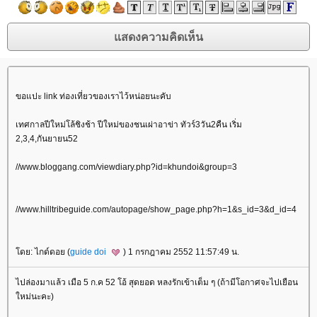
ขอแปะ link ท่องเที่ยวของเราไว้หน่อยนะคับ
เทศกาลปีใหม่โล้ชิงช้า ปีใหม่ของชนเผ่าอาข่า ทัวร์3วัน2คืน เริ่ม
2,3,4,กันยายน52
//www.bloggang.com/viewdiary.php?id=khundoi&group=3
//www.hilltribeguide.com/autopage/show_page.php?h=1&s_id=3&d_id=4
ดย: ไกด์ดอย (
guide doi
) 1 กรกฎาคม 2552 11:57:49 น.
ไปล่องมาแล้ว เมือ 5 ก.ค 52 โอ้ สุดยอด หลงรักเข้าเต็ม ๆ (ถ้ามีโอกาศจะไปเยือน
หม่นะคะ)