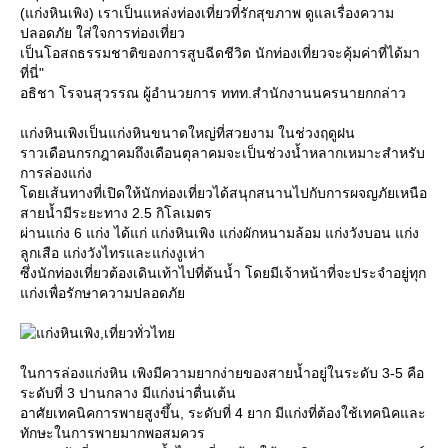
(แก่งหินเพิง) เราเป็นแหล่งท่องเที่ยวที่รักสุขภาพ ดูแลเรื่องความ
ปลอดภัย ใส่ใจการท่องเที่ยว
เป็นโอสถธรรมชาติของการสูบฉีดชีวิต นักท่องเที่ยวจะคุ้มค่าที่ได้มา
ที่นี่"
อธิชา โรจนสุวรรณ ผู้อำนวยการ ททท.สำนักงานนครนายกกล่าว
ก่งหินเพิงเป็นแก่งหินขนาดใหญ่ที่สวยงาม ในช่วงฤดูฝน
ราวเดือนกรกฎาคมถึงเดือนตุลาคมจะเป็นช่วงน้ำหลากเหมาะสำหรับ
การล่องแก่ง
ดยเส้นทางที่เปิดให้นักท่องเที่ยวได้สนุกสนานไปกับการผจญภัยเหนือ
สายน้ำมีระยะทาง 2.5 กิโลเมตร
ผ่านแก่ง 6 แก่ง ได้แก่ แก่งหินเพิง แก่งผักหนามล้อม แก่งวังบอน แก่ง
ลูกเสือ แก่งวังไทรและแก่งงูเห่า
ซึ่งนักท่องเที่ยวต้องเดินเท้าไปที่ต้นน้ำ โดยมีเจ้าหน้าที่จะประจำอยู่ทุก
ก่งเพื่อรักษาความปลอดภั
นการล่องแก่งหิน เพิงมีความยากง่ายของสายน้ำอยู่ในระดับ 3-5 คือ
ระดับที่ 3 ปานกลาง มีแก่งน่าตื่นเต้น
อาศัยเทคนิคการพายสูงขึ้น, ระดับที่ 4 ยาก มีแก่งที่ต้องใช้เทคนิคและ
ทักษะในการพายมากพอสมควร