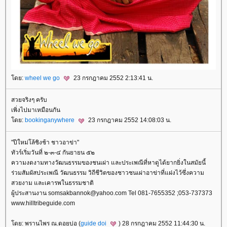
ดย:
wheel we go
23 กรกฎาคม 2552 2:13:41 น.
สวยจริงๆ ครับ
เพิ่งไปมาเหมือนกัน
ดย:
bookinganywhere
23 กรกฎาคม 2552 14:08:03 น.
"ปีใหม่โล้ชิงช้า ชาวอาข่า"
ทัวร์เริ่มวันที่ ๒-๓-๔ กันยายน ๕๒
ความงดงามทางวัฒนธรรมของชนเผ่า และประเพณีที่หาดูได้ยากยิ่งในสมัยนี้
ร่วมสัมผัสประเพณี วัฒนธรรม วิถีชีวิตของชาวชนเผ่าอาข่าที่แฝงไว้ซึ่งความ
สวยงาม และเคารพในธรรมชาติ
ผู้ประสานงาน somsakbannok@yahoo.com Tel 081-7655352 ;053-737373
www.hilltribeguide.com
ดย: พรานไพร ณ.ดอยบ่อ (
guide doi
) 28 กรกฎาคม 2552 11:44:30 น.