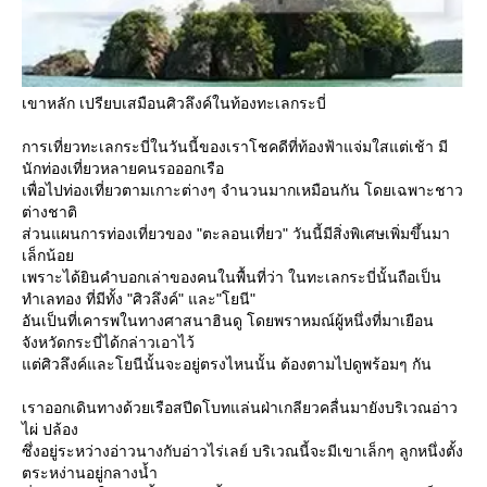
เขาหลัก เปรียบเสมือนศิวลึงค์ในท้องทะเลกระบี่
การเที่ยวทะเลกระบี่ในวันนี้ของเราโชคดีที่ท้องฟ้าแจ่มใสแต่เช้า มี
นักท่องเที่ยวหลายคนรอออกเรือ
เพื่อไปท่องเที่ยวตามเกาะต่างๆ จำนวนมากเหมือนกัน โดยเฉพาะชาว
ต่างชาติ
ส่วนแผนการท่องเที่ยวของ "ตะลอนเที่ยว" วันนี้มีสิ่งพิเศษเพิ่มขึ้นมา
เล็กน้อ
เพราะได้ยินคำบอกเล่าของคนในพื้นที่ว่า ในทะเลกระบี่นั้นถือเป็น
ทำเลทอง ที่มีทั้ง "ศิวลึงค์" และ"โยนี"
อันเป็นที่เคารพในทางศาสนาฮินดู โดยพราหมณ์ผู้หนึ่งที่มาเยือน
จังหวัดกระบี่ได้กล่าวเอาไว้
ต่ศิวลึงค์และโยนีนั้นจะอยู่ตรงไหนนั้น ต้องตามไปดูพร้อมๆ กัน
เราออกเดินทางด้วยเรือสปีดโบทแล่นฝ่าเกลียวคลื่นมายังบริเวณอ่าว
ไผ่ ปล้อง
ซึ่งอยู่ระหว่างอ่าวนางกับอ่าวไร่เลย์ บริเวณนี้จะมีเขาเล็กๆ ลูกหนึ่งตั้ง
ตระหง่านอยู่กลางน้ำ