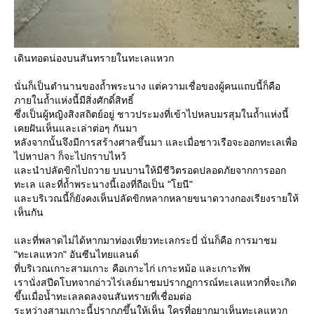
เดินทอดน่องบนสันทรายในทะเลแหวก
นั่นก็เป็นตำนานของถ้ำพระนาง แต่ความเชื่อของผู้คนแถบนี้ก็คือ
ภายในถ้ำแห่งนี้มีสิ่งศักดิ์สิทธิ์
ซึ่งเป็นผู้หญิงสิงสถิตย์อยู่ ชาวประมงที่เข้าไปหลบมรสุมในถ้ำแห่งนี้
เคยฝันเห็นและเล่าต่อๆ กันมา
หลังจากนั้นจึงมีการสร้างศาลขึ้นมา และเมื่อชาวเรือจะออกทะเลเพื่อ
ไปหาปลา ก็จะไปกราบไหว้
ละนำปลัดขิกไปถวาย บนบานให้มีชีวิตรอดปลอดภัยจากการออก
ทะเล และที่ถ้ำพระนางนี้เองที่ถือเป็น "โยนี"
ละบริเวณนี้ก็ยังคงเห็นปลัดขิกหลากหลายขนาดวางกองเรียงรายให้
เห็นกัน
ละที่พลาดไม่ได้หากมาท่องเที่ยวทะเลกระบี่ นั่นก็คือ การมาชม
"ทะเลแหวก" อันซีนไทยแลนด์
ที่บริเวณเกาะสามเกาะ คือเกาะไก่ เกาะหม้อ และเกาะทัพ
เรานั่งสปีดโบทจากอ่าวไร่เลย์มาชมปรากฏการณ์ทะเลแหวกที่จะเกิด
ขึ้นเมื่อน้ำทะเลลดลงจนสันทรายที่เชื่อมต่อ
ระหว่างสามเกาะนี้ปรากฏขึ้นให้เห็น ใครที่อยากมาเห็นทะเลแหวก