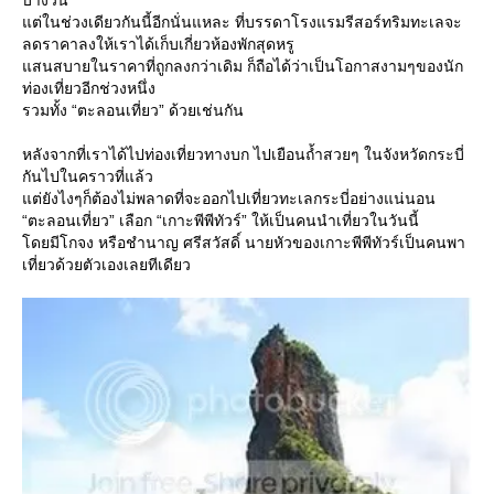
ต่ในช่วงเดียวกันนี้อีกนั่นแหละ ที่บรรดาโรงแรมรีสอร์ทริมทะเลจะ
ลดราคาลงให้เราได้เก็บเกี่ยวห้องพักสุดหรู
สนสบายในราคาที่ถูกลงกว่าเดิม ก็ถือได้ว่าเป็นโอกาสงามๆของนัก
ท่องเที่ยวอีกช่วงหนึ่ง
รวมทั้ง “ตะลอนเที่ยว” ด้วยเช่นกัน
หลังจากที่เราได้ไปท่องเที่ยวทางบก ไปเยือนถ้ำสวยๆ ในจังหวัดกระบี่
กันไปในคราวที่แล้ว
ต่ยังไงๆก็ต้องไม่พลาดที่จะออกไปเที่ยวทะเลกระบี่อย่างแน่นอน
“ตะลอนเที่ยว” เลือก “เกาะพีพีทัวร์” ให้เป็นคนนำเที่ยวในวันนี้
ดยมีโกจง หรือชำนาญ ศรีสวัสดิ์ นายหัวของเกาะพีพีทัวร์เป็นคนพา
เที่ยวด้วยตัวเองเลยทีเดียว