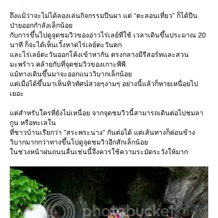
ถึงแม้ว่าจะไม่ได้ลองเล่นกิจกรรมปีนผา แต่ “ตะลอนเที่ยว” ก็ได้ปีน
ป่ายออกกำลังเล็กน้อ
กับการขึ้นไปดูจุดชมวิวของอ่าวไร่เลย์ที่ใช้ เวลาเดินขึ้นประมาณ 20
นาที ก็จะได้เห็นเวิ้งหาดไร่เลย์ตะวันตก
ละไร่เลย์ตะวันออกโค้งเข้าหากัน ตรงกลางมีรีสอร์ทและสวน
มะพร้าว คล้ายกับที่จุดชมวิวของเกาะพีพี
ม้ทางเดินขึ้นมาจะออกแนววิบากเล็กน้อ
ต่เมื่อได้ขึ้นมาเห็นทิวทัศน์สวยๆงามๆ อย่างนี้แล้วก็หายเหนื่อยไป
เยอะ
ต่สำหรับใครที่ยังไม่เหนื่อย จากจุดชมวิวนี้สามารถเดินต่อไปชมลา
กูน หรือทะเลใน
ที่ชาวบ้านเรียกว่า "สระพระนาง" กันต่อได้ แต่เส้นทางก็ค่อนข้าง
วิบากมากกว่าทางขึ้นไปดูจุดชมวิวอีกสักเล็กน้อ
นช่วงหน้าฝนถนนลื่นเช่นนี้จึงควรใช้ความระมัดระวังให้มาก