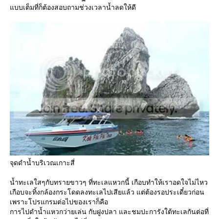
บบเต็มที่ก็ต้องสอบถามช่วงเวลาน้ำลดให้ดี
จุดดำน้ำบริเวณเกาะสี่
น้ำทะเลใสๆกับทรายขาวๆ ที่ทะเลแหวกนี้ เกือบทำให้เราอดใจไม่ไหว
เกือบจะทิ้งกล้องกระโดดลงทะเลไปเสียแล้ว แต่ต้องรอประเดี๋ยวก่อน
เพราะโปรแกรมต่อไปของเราก็คือ
การไปดำน้ำแหวกว่ายเล่น กับฝูงปลา และชมปะการังใต้ทะเลกันต่อที่