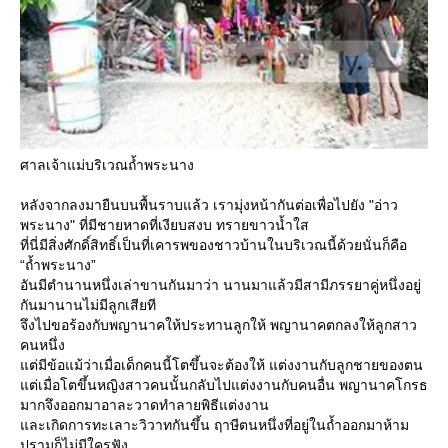
ศาลเจ้าแม่บริเวณถ้ำพระนาง
หลังจากลงมายืนบนพื้นราบแล้ว เรามุ่งหน้ากันต่อเพื่อไปยัง "อ่าว
พระนาง" ที่มีชายหาดที่เงียบสงบ ทรายขาวน้ำใส
ที่นี่มีสิ่งศักดิ์สิทธิ์เป็นที่เคารพของชาวบ้านในบริเวณนี้ด้วยนั่นก็คือ
“ถ้ำพระนาง”
อันมีตำนานหนึ่งเล่าขานกันมาว่า นานมาแล้วมีสามีภรรยาคู่หนึ่งอยู่
กันมานานไม่มีลูกเสียที
จึงไปขอร้องกับพญานาคให้ประทานลูกให้ พญานาคตกลงให้ลูกสาว
คนหนึ่ง
ต่มีข้อแม้ว่าเมื่อเด็กคนนี้โตขึ้นจะต้องให้ แต่งงานกับลูกชายของตน
ต่เมื่อโตขึ้นหญิงสาวคนนั้นกลับไปแต่งงานกับคนอื่น พญานาคโกรธ
มากจึงออกมาอาละวาดทำลายพิธีแต่งงาน
ละเกิดการทะเลาะวิวาทกันขึ้น ฤาษีตนหนึ่งที่อยู่ในถ้ำออกมาห้าม
ปรามก็ไม่มีใครฟัง