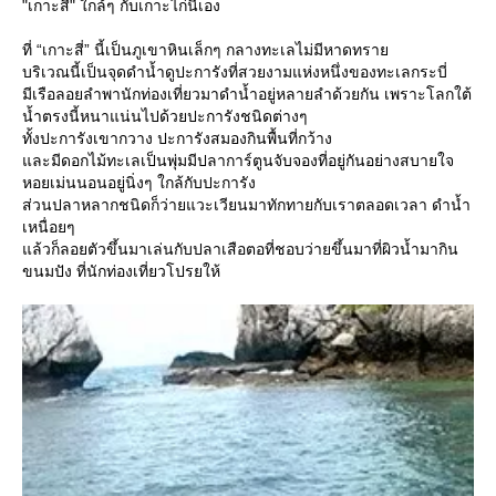
"เกาะสี่" ใกล้ๆ กับเกาะไก่นี่เอง
ที่ “เกาะสี่” นี้เป็นภูเขาหินเล็กๆ กลางทะเลไม่มีหาดทรา
บริเวณนี้เป็นจุดดำน้ำดูปะการังที่สวยงามแห่งหนึ่งของทะเลกระบี่
มีเรือลอยลำพานักท่องเที่ยวมาดำน้ำอยู่หลายลำด้วยกัน เพราะโลกใต้
น้ำตรงนี้หนาแน่นไปด้วยปะการังชนิดต่างๆ
ทั้งปะการังเขากวาง ปะการังสมองกินพื้นที่กว้าง
ละมีดอกไม้ทะเลเป็นพุ่มมีปลาการ์ตูนจับจองที่อยู่กันอย่างสบายใจ
หอยเม่นนอนอยู่นิ่งๆ ใกล้กับปะการัง
ส่วนปลาหลากชนิดก็ว่ายแวะเวียนมาทักทายกับเราตลอดเวลา ดำน้ำ
เหนื่อยๆ
ล้วก็ลอยตัวขึ้นมาเล่นกับปลาเสือตอที่ชอบว่ายขึ้นมาที่ผิวน้ำมากิน
ขนมปัง ที่นักท่องเที่ยวโปรยให้