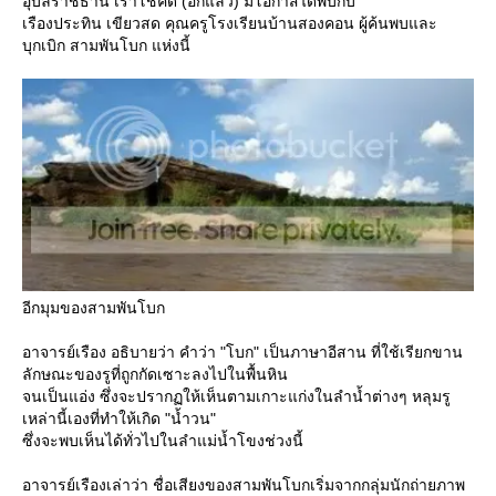
อุบลราชธานี เราโชคดี (อีกแล้ว) มีโอกาสได้พบกับ
เรืองประทิน เขียวสด คุณครูโรงเรียนบ้านสองคอน ผู้ค้นพบและ
บุกเบิก สามพันโบก แห่งนี้
อีกมุมของสามพันโบก
อาจารย์เรือง อธิบายว่า คำว่า "โบก" เป็นภาษาอีสาน ที่ใช้เรียกขาน
ลักษณะของรูที่ถูกกัดเซาะลงไปในพื้นหิน
จนเป็นแอ่ง ซึ่งจะปรากฏให้เห็นตามเกาะแก่งในลำน้ำต่างๆ หลุมรู
เหล่านี้เองที่ทำให้เกิด "น้ำวน"
ซึ่งจะพบเห็นได้ทั่วไปในลำแม่น้ำโขงช่วงนี้
อาจารย์เรืองเล่าว่า ชื่อเสียงของสามพันโบกเริ่มจากกลุ่มนักถ่ายภาพ