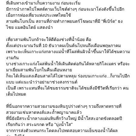
ที่เดินทางเข้ามาเก็บความงาม ก่อนจะเริ่ม
มีการนำภาพไปโพสต์ตามเว็บไซต์ต่างๆ ก่อนจะมาโด่งดังขึ้นไปอีก
เมื่อการท่องเที่ยวแห่งประเทศไทยใช้
สามพันโบกเป็น สถานที่ถ่ายทำภาพยนตร์โฆษณาที่มี "พี่เบิร์ด" ธง
ไชย แมคอินไตย์ แสดงนำ
เที่ยวสามพันโบกถ้าจะให้ดีต้องช่วงที่น้ำน้อย คือ
ตั้งแต่ประมาณวันที่ 10 ธันวาคมเป็นต้นไปจนถึงเดือนพฤษภาคม
เพราะจะเห็นเกาะแก่งกลางแม่น้ำที่โผล่พ้นผิวน้ำขึ้นมาให้ได้ชมความ
งามกัน
บางช่วงเกาะแก่งโผล่พ้นน้ำให้เดินติดต่อกันได้หลายกิโลเมตร หรือจะ
มาเยี่ยมสามพันโบกในคืนเดือนหงา
ก็จะได้เห็นแสงเดือนสาดไล้ไปตามหลุม ร่องบนเกาะแก่ง...ก็งามไปอีก
บบ แต่แนะนำว่าอย่ามาช่วงสงกรานต์
เป็นดี เพราะแทนที่จะได้ชมธรรมชาติจะได้ชมสิ่งมีชีวิตที่เรียกว่า คน
เต็มไปหมด
ที่นี่นอกจากความสวยงามของหินรูปร่างต่างๆ รวมถึงหาดทรายที่
สวยงามเช่นหาดหงส์และถ้ำพญานาคแล้ว
ที่นี่ยังมีสระน้ำกลางแผ่นหินที่กว้างใหญ่ มีน้ำใสสะอาดขังตลอดปี
เรียกกันว่า สระมรกต หรือ "บุ่งน้ำใส"
จากการส่งตัวแทนกระโดดลงไปทดสอบความเย็นของน้ำได้ผล