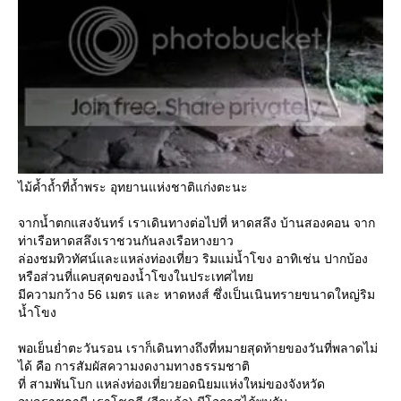
ไม้ค้ำถ้ำที่ถ้ำพระ อุทยานแห่งชาติแก่งตะนะ
จากน้ำตกแสงจันทร์ เราเดินทางต่อไปที่ หาดสลึง บ้านสองคอน จาก
ท่าเรือหาดสลึงเราชวนกันลงเรือหางยาว
ล่องชมทิวทัศน์และแหล่งท่องเที่ยว ริมแม่น้ำโขง อาทิเช่น ปากบ้อง
หรือส่วนที่แคบสุดของน้ำโขงในประเทศไท
มีความกว้าง 56 เมตร และ หาดหงส์ ซึ่งเป็นเนินทรายขนาดใหญ่ริม
น้ำโขง
พอเย็นย่ำตะวันรอน เราก็เดินทางถึงที่หมายสุดท้ายของวันที่พลาดไม่
ได้ คือ การสัมผัสความงดงามทางธรรมชาติ
ที่ สามพันโบก แหล่งท่องเที่ยวยอดนิยมแห่งใหม่ของจังหวัด