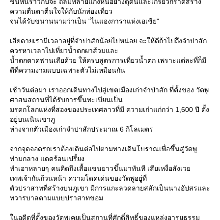
ชั้นหินราวกับจะ ถล่มทลายแก่งหินอย่างดุดันและเกรี้ยวกราดสร้าง
ความตื่นตาตื่นใจให้กับนักท่องเที่ยว
จนได้รับขนานนามว่าเป็น "ไนแองการาแห่งเอเชีย"
เสียดายเรามีเวลาอยู่ที่จำปาสักน้อยไปหน่อย จะให้ดีถ้าไปถึงจำปาสัก
ควรหาเวลาไปเที่ยวน้ำตกผาส้วมและ
น้ำตกตาดฟานเสียด้วย ให้ครบสูตรการเที่ยวน้ำตก เพราะแต่ละที่ก็มี
ดีที่ความงามแบบเฉพาะตัวไม่เหมือนกัน
เช้าวันต่อมา เราออกเดินทางไปสู่เขตเมืองเก่าจำป่าสัก ที่ตั้งของ วัดพู
ศาสนสถานที่ได้รับการขึ้นทะเบียนเป็น
มรดกโลกแห่งที่สองของประเทศลาวที่มี ความเก่าแก่กว่า 1,600 ปี ตั้ง
อยู่บนเนินเขาภู
ห่างจากตัวเมืองเก่าจำปาสักประมาณ 6 กิโลเมตร
จากจุดจอดรถเราต้องเดินต่อไปตามทางเดินโบราณเพื่อขึ้นสู่วัดพู
ท่ามกลาง แดดร้อนเปรี้ยง
ทำเอาหลายๆ คนคิดถึงเสื้อแขนยาวขึ้นมาทันที เสียเหงื่อสังเว
เทพเจ้ากันถ้วนหน้า ความโดดเด่นของวัดพูอยู่ที่
ตัวปราสาทที่สร้างบนภูเขา มีการแกะลวดลายสลักเป็นนางอัปสรและ
ทวารบาลตามแบบปราสาทขอม
นอดีตที่ตั้งของวัดพูเคยเป็นสถานที่ศักดิ์สิทธิ์ของแหล่งอารยธรรม