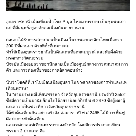
อุบลราชธานี เมืองที่แม่น้ำโขง ชี มูล ไหลมาบรรจบ เป็นชุมชนเก่า
ก่ ที่มีมนุษย์อยู่อาศัยต่อเนื่องกันมายาวนาน
ก่อนจะได้รับการสถาปนาเป็นเมือง ในราชอาณาจักรไทยเมื่อกว่า
200 ปีที่ผ่านมา ด้วยที่ตั้งที่เหมาะสม
ทำให้เมืองอุบลราชธานีเป็นดินแดนที่อุดมสมบูรณ์ และคับคั่งด้ว
มรดกทางวัฒนธรรม
ปัจจุบันเมืองอุบลราชธานีกลายเป็นเมืองศูนย์กลางการคมนาคม การ
ค้า และการท่องเที่ยวของภาคอิสาตอนล่าง
นับว่าโชคดีที่เราไปเยือนเมืองอุบลฯ ในช่วงเวลาของการทำและแห่
เทียนพรรษา
น "งานประเพณีเทียนพรรษา จังหวัดอุบลราชธานี ประจำปี 2552"
ซึ่งมีความเป็นมานับย้อนไปได้อย่างน้อยก็ถึงปี พ.ศ.2470 ซึ่งผู้เฒ่าผู้
ก่เล่าว่าเป็นช่วงที่ชาวจังหวัดอุบลราชธานี
ได้ทำต้นเทียนกัน อย่างจริงจัง ต่อมาราวปี พ.ศ.2495 ได้มีการฟื้นฟู
ศิลปะการทำต้นเทียน
ละเทศกาลแห่เทียนพรรษาของจังหวัด โดยมีการประกวดเทียน
พรรษา 2 ประเภท คือ