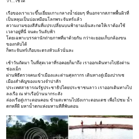
ว่า...ใช้ได้
เรือของเราแวะขึ้นเยี่ยมเกาะกลางน้ำย่อมๆ ที่นอกจากสภาพพื้นผิวที่
เป็นหลุมเป็นบ่อเหมือนโลกพระจันทร์แล้ว
ความงามของสีสันที่แปรเปลี่ยนบนฟ้ายามเย็นสะกดให้เราต้องใช้
เวลาอยู่ที่นี่ จนตะวันลับฟ้า
ดยเฉพาะบรรดานักถ่ายภาพที่มาด้วยกัน กว่าจะยอมเก็บกล้องขน
ของกลับได้
ก็พระจันทร์เกือบจะตรงหัวแล้วนั่นละ
เช้าวันถัดมา ในที่สุดเวลาที่รอคอยก็มาถึง เราออกเดินทางไปยังด่าน
ช่องเม็ก
ผ่านพิธีตรวจคนเข้าเมืองและด่านศุลกากร เดินทางสู่เมืองปากเซ
เมืองสำคัญของแขวงจำปาสัก
ประเทศสาธารณรัฐประชาธิปไตยประชาชนลาว เราออกเดินทางไป
ลงเรือ ณ ท่าเรือบ้านนากระสัง
ล่องเรือสู่เกาะดอนคอน ข้ามสะพานไปยังเกาะดอนเดช เพื่อไปชม น้ำ
ตกหลี่ผี มหาน้ำตกแห่งมหานทีสี่พันดอน