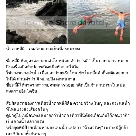
น้ำตกหลี่ผี - ทดสอบความเย็นที่สระมรกต
ชื่อหลี่ผี ฟังดูอาจจะน่ากลัวไปหน่อย คำว่า "หลี่" เป็นภาษาลาว หมา
ถึงเครื่องมือจับปลาชนิดหนึ่งทำจากไม้ไผ่
ช้วางขวางลำน้ำ เมื่อปลาว่ายหรือโจนเข้าในหลี่แล้วก็จะติดออกมา
ไม่ได้ ส่วนคำว่า ผี หมายถึง ศพคนตา
ชื่อหลี่ผีได้มาจากการพบศพทหารลอยมาติดเป็นจำนวนมากในสมั
สงครามอินโดจีน
สัมผัสแรกของการเที่ยวน้ำตกหลี่ผีคือ ความกว้าง ใหญ่ และกระแสน้ำ
ที่ไหลแรงส่งเสียงครืนๆ
ดูมาดูไปเหมือนทะเลมากกว่าน้ำตก เที่ยวที่นี่ต้องเตือนกันไว้ก่อนว่าถ้า
เป็นช่วงน้ำหลากแรง
หรือจุดที่มีป้ายเตือนห้ามลงเล่นน้ำ แปลว่า "ห้ามจริงๆ" เพราะมีผู้กล้า
เอาชีวิตมาทิ้งกันบ่อยๆ