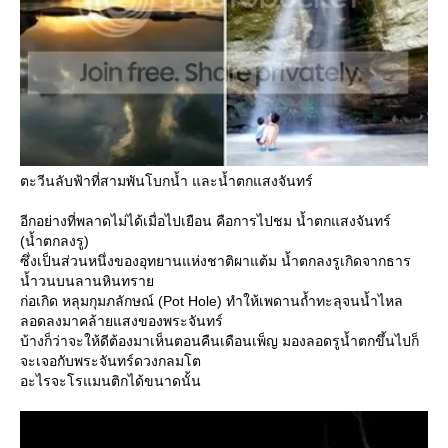
ตะวีนลับฟ้าที่สามพันโบกน้ำ และน้ำตกแสงจันทร์
อีกอย่างที่พลาดไม่ได้เมื่อไปเยือน คือการไปชม น้ำตกแสงจันทร์
(น้ำตกลงรู)
ซึ่งเป็นส่วนหนึ่งของอุทยานแห่งชาติผาแต้ม น้ำตกลงรูเกิดจากธาร
น้ำวนบนลานหินทรา
ก่อเกิด หลุมกุมภลักษณ์ (Pot Hole) ทำให้เพดานถ้ำทะลุจนน้ำไหล
ลอดลงมาคล้ายแสงของพระจันทร์
บ้างก็ว่าจะให้ดีต้องมาเห็นตอนคืนเดือนเพ็ญ มองลอดรูน้ำตกขึ้นไปก็
จะเจอกับพระจันทร์ดวงกลมโต
อะไรจะโรแมนติกได้ขนาดนั้น