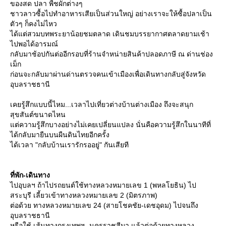
ของสด ปลา พืชผักต่างๆ
ชาวลาวซื้อไปทำอาหารเสียเป็นส่วนใหญ่ อย่างเราจะให้ซื้อปลาเป็น
ตัวๆ ก็คงไม่ไหว
ได้แต่สวมบทพระยาน้อยชมตลาด เดินชมบรรยากาศตลาดยามเช้า
ไปพอได้อารมณ์
กลับมาช้อปกันต่ออีกรอบที่ร้านจำหน่ายสินค้าปลอดภาษี ณ ด่านช่อง
เม็ก
ก่อนจะกลับมาผ่านด่านตรวจคนเข้าเมืองเพื่อเดินทางกลับสู่จังหวัด
อุบลราชธานี
เคยรู้สึกแบบนี้ไหม...เวลาไปเที่ยวต่างบ้านต่างเมือง ถึงจะสนุก
สุขสันต์ขนาดไหน
ต่ความรู้สึกบางอย่างไม่เคยเปลี่ยนแปลง นั่นคือความรู้สึกในนาทีที่
ได้กลับมายืนบนผืนดินไทยอีกครั้ง
ได้เวลา "กลับบ้านเรารักรออยู่" กันเสียที
ที่พัก-เดินทาง
ไปอุบลฯ ถ้าไปรถยนต์ใช้ทางหลวงหมายเลข 1 (พหลโยธิน) ไป
สระบุรี เลี้ยวเข้าทางหลวงหมายเลข 2 (มิตรภาพ)
ต่อด้วย ทางหลวงหมายเลข 24 (สายโชคชัย-เดชอุดม) ไปจนถึง
อุบลราชธานี
หรือใช้ เส้นทางกรุงเทพฯ- นครราชสีมา แล้วต่อด้วยทางหลวง