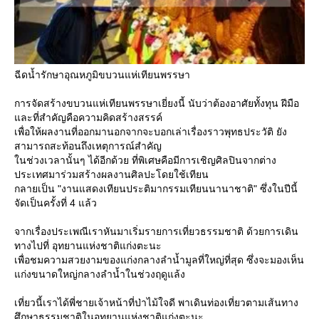
ฉีดน้ำรักษาอุณหภูมิขบวนแห่เทียนพรรษา
การจัดสร้างขบวนแห่เทียนพรรษาเยี่ยงนี้ นับว่าต้องอาศัยทั้งทุน ฝีมือ
ละที่สำคัญคือความคิดสร้างสรรค์
เพื่อให้ผลงานที่ออกมานอกจากจะบอกเล่าเรื่องราวพุทธประวัติ ยัง
สามารถสะท้อนถึงเหตุการณ์สำคัญ
นช่วงเวลานั้นๆ ได้อีกด้วย ที่พิเศษคือมีการเชิญศิลปินจากต่าง
ประเทศมาร่วมสร้างผลงานศิลปะโดยใช้เทียน
กลายเป็น "งานแสดงเทียนประติมากรรมเทียนนานาชาติ" ซึ่งในปีนี้
จัดเป็นครั้งที่ 4 แล้ว
จากเรื่องประเพณีเราหันมาเริ่มรายการเที่ยวธรรมชาติ ด้วยการเดิน
ทางไปที่ อุทยานแห่งชาติแก่งตะนะ
เพื่อชมความสวยงามของแก่งกลางลำน้ำมูลที่ใหญ่ที่สุด ซึ่งจะมองเห็น
ก่งขนาดใหญ่กลางลำน้ำในช่วงฤดูแล้ง
เที่ยวนี้เราได้พี่ชายเจ้าหน้าที่ป่าไม้ใจดี พาเดินท่องเที่ยวตามเส้นทาง
ศึกษาธรรมชาติในอุทยานแห่งชาติแก่งตะนะ