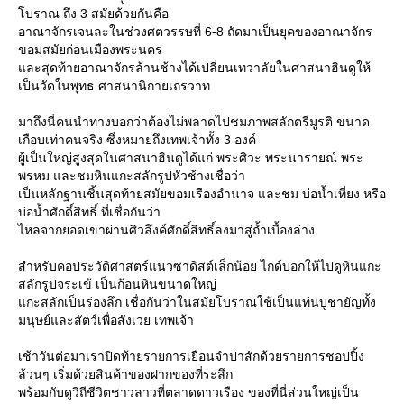
บราณ ถึง 3 สมัยด้วยกันคือ
อาณาจักรเจนละในช่วงศตวรรษที่ 6-8 ถัดมาเป็นยุคของอาณาจักร
ขอมสมัยก่อนเมืองพระนคร
ละสุดท้ายอาณาจักรล้านช้างได้เปลี่ยนเทวาลัยในศาสนาฮินดูให้
เป็นวัดในพุทธ ศาสนานิกายเถรวาท
มาถึงนี่คนนำทางบอกว่าต้องไม่พลาดไปชมภาพสลักตรีมูรติ ขนาด
เกือบเท่าคนจริง ซึ่งหมายถึงเทพเจ้าทั้ง 3 องค์
ผู้เป็นใหญ่สูงสุดในศาสนาฮินดูได้แก่ พระศิวะ พระนารายณ์ พระ
พรหม และชมหินแกะสลักรูปหัวช้างเชื่อว่า
เป็นหลักฐานชิ้นสุดท้ายสมัยขอมเรืองอำนาจ และชม บ่อน้ำเที่ยง หรือ
บ่อน้ำศักดิ์สิทธิ์ ที่เชื่อกันว่า
ไหลจากยอดเขาผ่านศิวลึงค์ศักดิ์สิทธิ์ลงมาสู่ถ้ำเบื้องล่าง
สำหรับคอประวัติศาสตร์แนวซาดิสต์เล็กน้อย ไกด์บอกให้ไปดูหินแกะ
สลักรูปจระเข้ เป็นก้อนหินขนาดใหญ่
กะสลักเป็นร่องลึก เชื่อกันว่าในสมัยโบราณใช้เป็นแท่นบูชายัญทั้ง
มนุษย์และสัตว์เพื่อสังเวย เทพเจ้า
เช้าวันต่อมาเราปิดท้ายรายการเยือนจำปาสักด้วยรายการชอปปิ้ง
ล้วนๆ เริ่มด้วยสินค้าของฝากของที่ระลึก
พร้อมกับดูวิถีชีวิตชาวลาวที่ตลาดดาวเรือง ของที่นี่ส่วนใหญ่เป็น