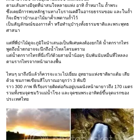
ตามเส้นทางมีจุดที่น่าสนใจหลายแห่ง อาทิ ถ้ำหมาใน ถ้ำพระ
ซึ่งเคยมีการพบหลักฐานทางโบราณคดีในอารยธรรมขอม และในถ้ำ
ก็จะมีชาวบ้านเอาไม้มาค้ำเพดานถ้ำไว้
เป็นสัญลักษณ์ของการค้ำ หรือทำนุบำรุงทั้งธรรมชาติและพระพุทธ
ศาสนา
ต่ที่พี่ป่าไม้ดูจะภูมิใจนำเสนอเป็นพิเศษคงต้องยกให้ น้ำตกรากไทร
พูดถึงน้ำตกอาจจะนึกถึงน้ำไหลโครมคราม
ต่น้ำตกรากไทรที่นี่เก๋ไก๋ด้วยสายน้ำน้อยๆ นับพันนับหมื่นที่ไหลลง
ตามรากไทรจากหน้าผาลงพื้น
ไหนๆ มาถึงนี่แล้วก็ควรจะแวะไปเยี่ยม อุทยานแห่งชาติผาแต้ม เสี
ด้วย ชมภาพเขียนสีโบราณอายุกว่า 3 พันปี
ราว 300 ภาพ ที่เรียงรายติดต่อกันอยู่บนผนังหน้าผายาวถึง 170 เมตร
รวมทั้งชมจุดชมวิวแม่น้ำโขง และจุดชมพระอาทิตย์ขึ้นจุดแรกของ
ประเทศไท