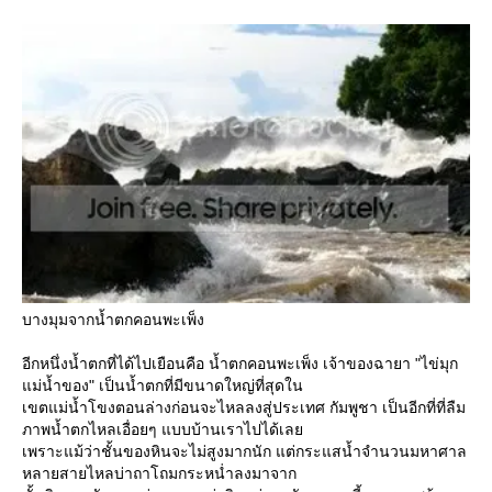
บางมุมจากน้ำตกคอนพะเพ็ง
อีกหนึ่งน้ำตกที่ได้ไปเยือนคือ น้ำตกคอนพะเพ็ง เจ้าของฉายา "ไข่มุก
ม่น้ำของ" เป็นน้ำตกที่มีขนาดใหญ่ที่สุดใน
เขตแม่น้ำโขงตอนล่างก่อนจะไหลลงสู่ประเทศ กัมพูชา เป็นอีกที่ที่ลืม
ภาพน้ำตกไหลเอื่อยๆ แบบบ้านเราไปได้เล
เพราะแม้ว่าชั้นของหินจะไม่สูงมากนัก แต่กระแสน้ำจำนวนมหาศาล
หลายสายไหลบ่าถาโถมกระหน่ำลงมาจาก