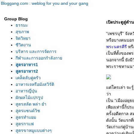
Bloggang.com : weblog for you and your gang
Group Blog
เปิดประตูสู่ตำ
ธรรมะ
สุขภาพ
“เพชรบุรี” จัง
จิตวิทยา
หรือบางคนบอกว่
ชีวิตงาน
พระนครคีรี
หรื
บริหาร และการจัดการ
เป็นที่ตั้งขอ
กีฬาและการออกกำลังกา
นอกจากนี้ ยังม
สูตรอาหาร1
พระราชทานนา
สูตรอาหาร2
เคล็ดลับคู่ครัว
อาหารเจหรือมังสวิรัติ
ต่ใครเล่า จะรู
อาหารญี่ปุ่น
ว่า
ผักผลไม้แปรรูป
เป็น “เมืองอยุ
สูตรสลัด พล่า ยำ
เพียงเท่านี้ก็
สูตรแซนด์วิช
ครั้งอดีตกาล ส
สูตรทำแยม
ดังนั้น วัดแรกท
สูตรกาแฟ
วัดเก่าแก่คู่บ้
สูตรขาหมูแบบต่างๆ
คาดว่าแต่เดิม