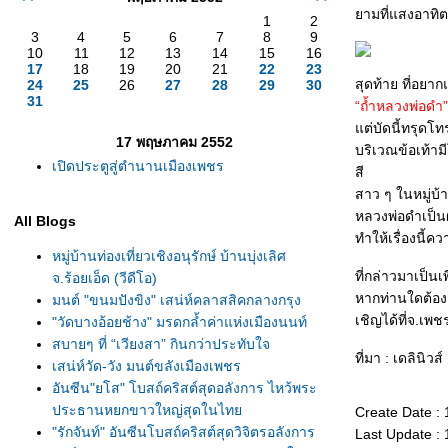
ามที่แสงอาทิต
1
2
3
4
5
6
7
8
9
10
11
12
13
14
15
16
17
18
19
20
21
22
23
สุดท้าย ที่อยา
24
25
26
27
28
29
30
31
“ถ้ำหลวงพ่อดำ”
ต่บัดนี้ทรุดโท
17 พฤษภาคม 2552
บริเวณข้อเท้าม
เปิดประตูสู่ตำนานเมืองเพชร
สี
สาว ๆ ในหมู่บ
หลวงพ่อดำเป็นผ
All Blogs
ทำให้เรื่องนี้ค
หมู่บ้านท่องเที่ยวเชิงอนุรักษ์ บ้านบุ่งเลิศ
ที่กล่าวมาเป็น
จ.ร้อยเอ็ด (วีดีโอ)
หากท่านใดต้องก
มนต์ "ขนมปังขิง" เสน่ห์คลาสสิคกลางกรุง
เชิญได้ที่จ.เพชร
"วัดบางอ้อยช้าง" มรดกล้ำค่าแห่งเมืองนนท์
สบายๆ ที่ “เวียงสา” กินกว่าประทับใจ
ที่มา : เดลินิวส์
เสน่ห์วัด-วัง มนต์ขลังเมืองเพชร
อันซีน"ยโส" โบสถ์คริสต์สุดอลังการ ไหว้พระ
ประธานหยกขาวใหญ่สุดในไท
Create Date :
"รักจันท์" อันซีนโบสถ์คริสต์สุดวิจิตรอลังการ
Last Update :