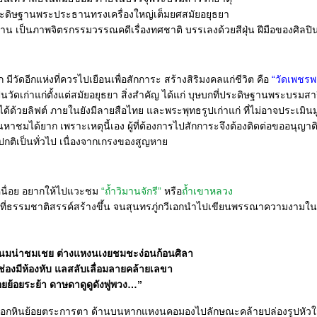
ะดิษฐานพระประธานทรงเครื่องใหญ่เต็มยศสมัยอยุธยา
 ด้าน เป็นภาพจิตรกรรมวรรณคดีเรื่องทศชาติ บรรเลงด้วยสีฝุ่น ฝีมือของศิลป
 มีวัดอีกแห่งที่ควรไปเยือนเพื่อสักการะ สร้างสิริมงคลแก่ชีวิต คือ
“วัดเพชรพล
็นวัดเก่าแก่ตั้งแต่สมัยอยุธยา สิ่งสำคัญ ได้แก่ บุษบกที่ประดิษฐานพระบรมสาร
ด้ด้วยลิฟต์ ภายในยังมีลายสือไทย และพระพุทธรูปเก่าแก่ ที่ไม่อาจประเมินมู
วนหาชมได้ยาก เพราะเหตุนี้เอง ผู้ที่ต้องการไปสักการะจึงต้องติดต่อขออนุญาต
มปกติเป็นทั่วไป เนื่องจากเกรงของสูญหา
หนื่อย อยากให้ไปแวะชม
“ถ้ำวิมานจักรี”
หรือ
ถ้ำเขาหลวง
ที่ธรรมชาติสรรค์สร้างขึ้น จนสุนทรภู่กวีเอกนำไปเขียนพรรณาความงามใน
ชิงพนมน่าชมเชย ต่างแหงนเงยชมชะง่อนก้อนศิลา
นช่องมีห้องหับ แลสลับเลื่อมลายคล้ายเลขา
อยย้อยระย้า ดาษดาดูดูดังพู่พวง…”
นงอกหินย้อยตระการตา ด้านบนหากแหงนคอมองไปลักษณะคล้ายปล่องรูปหัว