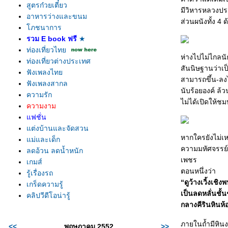
สูตรก๋วยเตี๋ยว
มีวิหารหลวงปร
อาหารว่างและขนม
ส่วนผนังทั้ง 4
ภชนาการ
รวม E book ฟรี
★
ท่องเที่ยวไท
ห่างไปไม่ไกลนัก
ท่องเที่ยวต่างประเทศ
สันนิษฐานว่าเป
ฟังเพลงไท
สามารถขึ้น-ลงไ
ฟังเพลงสากล
นับร้อยองค์ ล้
ความรัก
ไม่ได้เปิดให้ช
ความงาม
ฟชั่น
ต่งบ้านและจัดสวน
หากใครยังไม่เ
ม่และเด็ก
ความมหัศจรรย์
ลดอ้วน ลดน้ำหนัก
เพชร
เกมส์
ตอนหนึ่งว่า
รู้เรื่องรถ
“ดูว้างเวิ้งเ
เกร็ดความรู้
เป็นลดหลั่นชั้
คลิปวีดีโอน่ารู้
กลางคีรินหินห้
ภายในถ้ำมีหิ
<<
พฤษภาคม 2552
>>