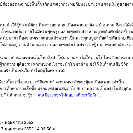
ย์ส่องลอดลงมายังพื้นถ้ำ เกิดแสงเงากระทบกับพระประธานภายใน ดูสวยงา
กแนะนำให้รู้จัก แม้ต้องเดินทางออกนอกเมืองเพชรมายัง อ.บ้านลาด จึงจะได้เห
ถ้ำขนาดเล็ก ภายในมีพระพุทธรูปหลวงพ่อดำ ปางห้ามญาติอันศักดิ์สิทธิ์ประ
รมไปมาก เนื่องจากตรวจสอบแล้วพบว่าเป็นพระพุทธรูปสมัยสุโขทัย อายุเกือบ
ีโซ่ล่ามอยู่ ตามตำนานเล่าว่า หลวงพ่อดำเป็นพระเจ้าชู้ เวลาพลบค่ำมักจะอ
้าน ชาวบ้านอดรนทนไม่ไหวจึงนำโซ่มาล่ามขาไม่ให้ท่านไปไหน อีกตำนานกล
ู้รักความยุติธรรม หากพบเห็นโจรจะนำโซ่มาล่าม ขังไว้ในถ้ำจนเสียชีวิต
วามจริงเป็นเช่นใด ยังไม่มีผู้ใดทราบได้
เพียงเสี้ยวหนึ่งแห่งประวัติศาสตร์ ความทรงจำของผู้คนเมืองเพชรเท่านั้น
ารศึกษาอย่างลึกซึ้ง พร้อมเพลิดเพลินตาไปกับภาพความเป็นจริงในปัจจุบัน
บุรี แล้วท่านจะรู้ว่า
“คนเมืองเพชรไม่ดุอย่างที่เขาลือกัน”.
 17 พฤษภาคม 2552
 17 พฤษภาคม 2552 14:03:56 น.