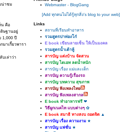
มน่าชม
Webmaster - BlogGang
[Add ทุกคนไม่ได้รู้ทุกสิ่ง's blog to your web]
Links
็น คือ
สถานที่เรียนทำอาหาร
ดิษฐานอยู่
รวมสูตรปาท่องโก๋
 1,000 ปี
E book เขียนลายเซ็น ให้เป็นมงคล
อกมาเกี้ยวพารา
รวมสูตรน้ำเต้าหู้
สารบัญ แต่งบ้าน จัดสวน
ับเล่าว่า
สารบัญ ไดเอท ลดน้ำหนัก
สารบัญ เรื่อง แม่และเด็ก
สารบัญ ความรู้เรื่องรถ
สารบัญ บทความ สุขภาพ
สารบัญ ฟังเพลงไท
สารบัญ ฟังเพลงสากล
E book ทำอาหารฟรี
❤
วิธีผูกเนคไท แบบต่างๆ
✿
E book สมาธิ ทางสงบ ถอดจิต
▲
สารบัญ เรื่อง ความงาม
★
สารบัญ แฟชั่น
★