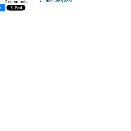
BlogGang.com
2 comments
k