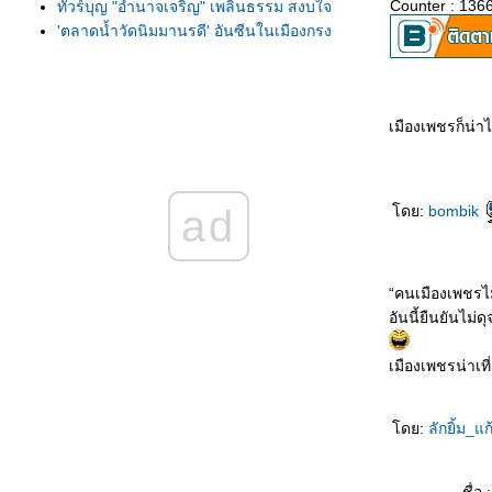
Counter : 136
ทัวร์บุญ "อำนาจเจริญ" เพลินธรรม สงบใจ
'ตลาดน้ำวัดนิมมานรดี' อันซีนในเมืองกรุง
ททท.ชวนเที่ยวงาน นมัสการพระธาตุพนม
ประจำปี 2553
รอยอดีตทรงคุณค่า หม้อสามขาทรงเสน่ห์
เมืองเพชรก็น่า
"แหล่งโบราณคดีหนองราชวัตร"
ทักทายค่างแว่น แล่นเรือปลูกปะการังที่"เกาะ
ทะลุ"
ท่องเที่ยวอย่างรู้คุณค่ากับ “การท่องเที่ยวโด
ad
ดย:
bombik
ชุมชน”
เที่ยวงานกาชาดมะขามหวาน ประจำปี 2553
สัมผัส...มนต์เสน่ห์ไชยปราการ ซากุระ ทิวลิ
“คนเมืองเพชรไม่
ปบาน...บ้านไม้หอม
อันนี้ยืนยันไม่
เทคนิคการดูนกในธรรมชาติ
กินอิ่มนอนอุ่น ในป่าชุมชน “ทาป่าเปา”
เมืองเพชรน่าเที่
ทอดน่อง รับลม ชมวิวที่ "สวนหลวงพระราม 8"
“ภูเรือ”หนาวเนื้อ ห่มแดด
มิติใหม่ ท่องโลกใต้ทะเลที่"บึงฉวาก"
ดย:
ลักยิ้ม_แ
ชมพันธุ์ไม้และสัตว์ป่าที่ “พิพิธภัณฑ์ธรรมชาติ”
ท่อง 2 เมือง "บุรี" สุขีทุ่งทานตะวัน
ทะเลหมอกเมืองไท