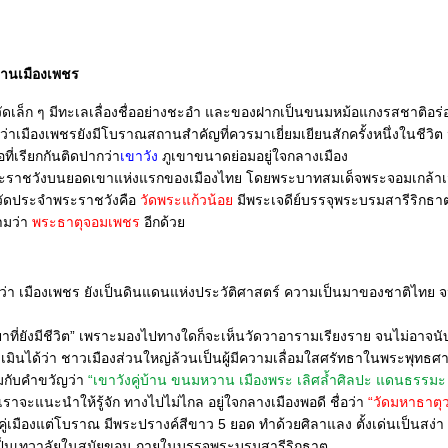
นานเมืองเพชร
หวัดเล็ก ๆ มีทะเลเลื่องชื่ออย่างชะอำ และของฝากเป็นขนมหม้อแกงรสชาติอร่อย
าเมืองเพชรยังมีโบราณสถานสำคัญที่ควรมาเยี่ยมเยียนสักครั้งหนึ่งในชีวิต น
อที่เรียกกันติดปากว่า
เขาวัง
ภูเขาขนาดย่อมอยู่ใจกลางเมือง
งพระราชวังบนยอดเขาแห่งแรกของเมืองไทย โดยพระบาทสมเด็จพระจอมเกล้าเจ้า
ีวัดประจำพระราชวังคือ
วัดพระแก้วน้อ
มีพระเจดีย์บรรจุพระบรมสารีริกธาต
มว่า
พระธาตุจอมเพชร
อีกด้ว
้ว่า เมืองเพชร ยังเป็นดินแดนแห่งประวัติศาสตร์ ความเป็นมาของชาติไทย 
ธยาที่ยังมีชีวิต” เพราะมองไปทางใดก็จะเห็นวัดวาอารามเรียงราย จนไม่อาจน
ประเมินได้ว่า ชาวเมืองส่วนใหญ่ล้วนเป็นผู้มีความเลื่อมใสศรัทธาในพระพุทธศ
มกับคำขวัญว่า
“เขาวังคู่บ้าน ขนมหวาน เมืองพระ เลิศล้ำศิลปะ แดนธรรม
ี่เราจะแนะนำให้รู้จัก ทางไปไม่ไกล อยู่ใจกลางเมืองพอดี ชื่อว่า
“วัดมหาธาตุ
านคู่เมืองแต่โบราณ มีพระปรางค์สีขาว 5 ยอด ทำด้วยศิลาแลง ตั้งเด่นเป็นสง่า
เป็นเทวาลัยในสมัยขอม ภายในบรรจุพระบรมสารีริกธาตุ