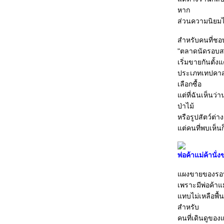
เที่ยว"ผาแต้ม" หัวใจเริงร่าในวันดอกไม้ป่าบาน
หาก
"วัดทองทั่ว"แหล่งเรียนรู้โบราณสถาน "เมือง
ส่วนความนิยมไม
เพนียด"
“เกาะลันตา” ไข่มุกเม็ดใหม่ ทะเลอันดามัน
สำหรับคนที่ชอ
"เสมาหินบ้านกุดโง้ง" โบราณวัตถุเมืองชัยภูมิ
"ตลาดนัดรอบสน
หลงรักสายหมอกและทิวสนที่ “ปางอุ๋ง”
เริ่มขายกันตั้ง
ตะลุย “ภูพระบาท”ชมธรรมชาติสุดอัศจรรย์
ประเภทเทปคาสเซ็
ดูนก-นาเกลือ นั่งเรือชมป่าชายเลนที่โคกขาม
เลือกซื้อ
เยือน"ตลาดศรีประจันต์" เยี่ยมบ้าน "ป.อ.ปยุตฺ
ต่ที่ฉันเห็นว่
ต"ปราชญ์แห่งสงฆ์ไท
ป่าไม้
ทะเลบัวแดง หนองหานกุมภวาปี
หรือรูปสัตว์ต่
เที่ยว"สาทร" ย้อนอดีตบางกอก
ต่คนที่พบเห็น
"วัดหนัง” มนต์ขลังวัดงามย่านฝั่งธน
เที่ยวเมืองน้ำแร่ ล่องแพพลับพลึงธาร ลานตา
พ่อค้าแม่ค้านั
ภูเขาหญ้า
อ่ววัดล้านนา
ผงขายของรอบส
เที่ยว "ตลิ่งชัน" อิ่มสุขสันต์ที่ตลาดน้ำ
เพราะมีพ่อค้าแม
ล่องคลองแสนแสบแบบใสๆ ใน "มีนบุรี"
ทบไม่เหลือพื้
“น่าน” ทางลัดประตูสู่ “หลวงพระบาง”
สำหรับ
ล่องใต้ ไปแล ‘เมืองลิกอร์’ ณ นครศรีธรรมราช
คนที่เดินดูของ
เที่ยววัด-วัง “บางปะอิน” กินของอร่อย “ตลาด