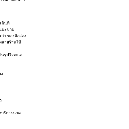
ินที่
ต้นมะขาม
งเก่า ของมือสอง
่หลายร้านให้
ป็นรูปวิวทะเล
อง
ว
ิดบริการนวด