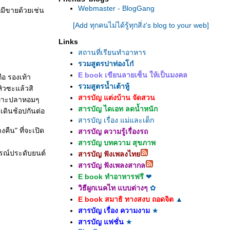
Webmaster - BlogGang
ก็มีขายด้วยเช่น
[Add ทุกคนไม่ได้รู้ทุกสิ่ง's blog to your web]
Links
สถานที่เรียนทำอาหาร
รวมสูตรปาท่องโก๋
E book เขียนลายเซ็น ให้เป็นมงคล
ือ รองเท้า
รวมสูตรน้ำเต้าหู้
หิวซะแล้วสิ
สารบัญ แต่งบ้าน จัดสวน
ะเพาะปลาหอมๆ
สารบัญ ไดเอท ลดน้ำหนัก
เดินช้อปกันต่อ
สารบัญ เรื่อง แม่และเด็ก
คืน" ที่จะเปิด
สารบัญ ความรู้เรื่องรถ
สารบัญ บทความ สุขภาพ
กรณ์ประดับยนต์
สารบัญ ฟังเพลงไท
สารบัญ ฟังเพลงสากล
E book ทำอาหารฟรี
❤
วิธีผูกเนคไท แบบต่างๆ
✿
E book สมาธิ ทางสงบ ถอดจิต
▲
สารบัญ เรื่อง ความงาม
★
สารบัญ แฟชั่น
★