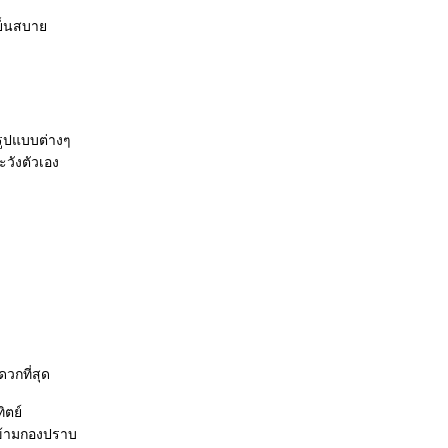
เย็นสบา
พรูปแบบต่างๆ
ะวังตัวเอง
วกที่สุด
ิตย์
ข้ามกองปราบ