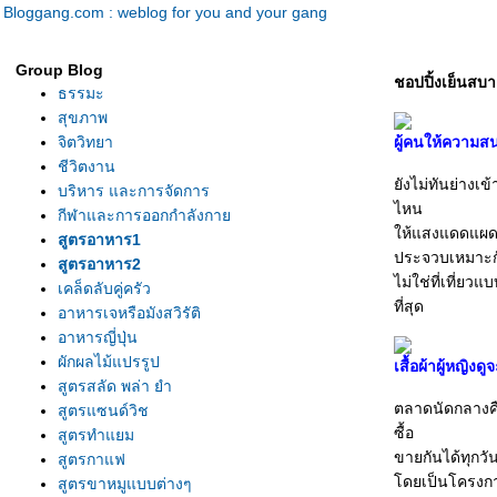
Bloggang.com : weblog for you and your gang
Group Blog
ชอปปิ้งเย็นสบ
ธรรมะ
สุขภาพ
จิตวิทยา
ผู้คนให้ความสน
ชีวิตงาน
ังไม่ทันย่างเ
บริหาร และการจัดการ
ไหน
กีฬาและการออกกำลังกา
ห้แสงแดดแผดเผา
สูตรอาหาร1
ประจวบเหมาะกับ
สูตรอาหาร2
ไม่ใช่ที่เที่ย
เคล็ดลับคู่ครัว
ที่สุด
อาหารเจหรือมังสวิรัติ
อาหารญี่ปุ่น
ผักผลไม้แปรรูป
เสื้อผ้าผู้หญิงดู
สูตรสลัด พล่า ยำ
ตลาดนัดกลางคืน
สูตรแซนด์วิช
ซื้อ
สูตรทำแยม
ขายกันได้ทุกวันศ
สูตรกาแฟ
ดยเป็นโครงการก
สูตรขาหมูแบบต่างๆ