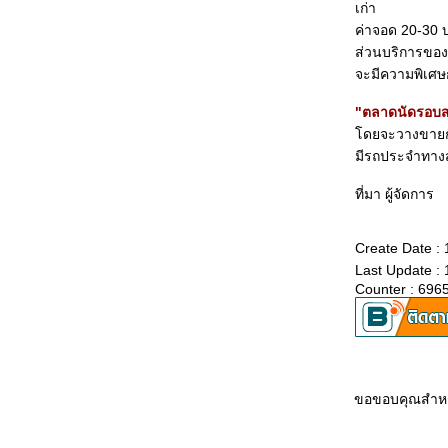
เก่า
'ขี่ม้า-ล่องเรือ' รอบแก่นกระจาน
ค่าจอด 20-30 
อันซีน“ทะเลกระบี่” ตามรอยโยนี ตามหาศิวลึงค์
ส่วนบริการของ
10 แหล่งท่องเที่ยวเสน่ห์วสันตฤดู
จะมีความพิเศษกว
งานบุญขึ้นธาตุเดือนเก้า (อีก) อันซีนที่เมืองตาก
เที่ยวทะเลชุมพร ดำน้ำดูปะการัง ลุ้นตกหมึก
"ตลาดนัดรอบ
“ถ้ำปราสาทนาฬาคิริง” ถ้ำใหม่เมืองกระบี่
ดยจะวางขายกั
มหัศจรรย์ธรรมชาติ
มีรถประจำทางส
ท่องเส้นทางศรัทธา...ไหว้พระโคราช
วสันต์...หรรษา...ปราจีน
ที่มา ผู้จัดการ
เที่ยวเมืองศรีสะเกษ ดินแดนอีสานใต้
วิมาน ตลาด ปราสาททรา
Create Date :
หลากอารมณ์ผจญภัยใน เพชรบูรณ์
Last Update :
เที่ยวสุราษฎร์ ไหว้พระธาตุไชยา-เข้าสวนโมกข์
Counter : 696
ท่องโลกธรรม
ลเจดีย์สูงสุดในไทย ไหว้พระบรมสารีริกธาตุ
“วัดธรรมมงคลฯ”
บ้านเขากอบ ถ้ำมหัศจรรย์ ไม้มหัศจรรย์
กล้วยไม้ป่างามที่อุทยานแห่งชาติดอยสุเทพ
ขอขอบคุณสำหร
มหัศจรรย์หน้าฝน บนอุทยานเขาแหลม
เยือนนครพนม ชมถิ่นไทย-เวียดนาม