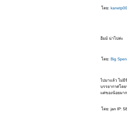
วะเขาใหญ่ เที่ยวน้ำตกเหวนรก
เพลินไปกับความมหัศจรรย์ของเปลือกหอ
ดย:
kanetp0
ทัวร์วัฒนธรรมยกเล็ก "กุฎีทอง" ริมน้ำ
ท้าทายสายน้ำที่ แก่งหินเพิง
ตื่น-รู้ ที่ภูสวนทรา
"หมู่บ้านเต่าบ้านกอก" คนกับเต่าอยู่ร่วมกันฉันท์
พี่น้อง
อืมม์ น่าไปค่ะ
เที่ยวสนุก บุก 3 เมืองผลไม้ ชายฝั่งตะวันออก
นอนขนำสเตย์บ้านท้ายเสาะ ไปเป็นชาวเกาะ
อ(ชั่วคราว)
ดย:
Big Spe
"7 กรีนส์" วิธีท่องเที่ยว แบบคนรักษ์โลก
เที่ยวเมืองลุงชม 'ป่าอเมซอน' ลิ้มรส 'กะลา
ดินเนอร์' ปักษ์ใต้บ้านเรา
ไปมาแล้ว ไม่มี
เปิดหวูดถวิลหาอดีต ที่ 'ราด-รี'
บรรยากาศโดยร
ตามรอยพระธาตุ 3 โลก
ต่ของน้อยมาก
เจาะปูม"วงเวียน"ดังทั่วกรุง มีดีมากกว่าที่กลับรถ
“12 เดือน 7 ดาว 9 ตะวัน” มหัศจรรย์เมืองไท
ไม่ไปไม่รู้
ดย: jan IP: 58
พักผ่อนกาย ใจที่ 'สวนสามพราน' สานสัมพันธ์
กิจกรรมครอบครัว
อะเมซิ่ง "เมืองโบราณ" แดนอีสาน