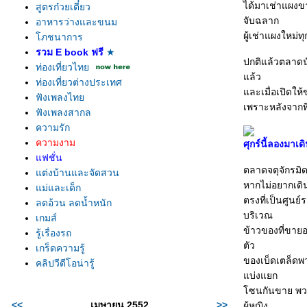
ได้มาเช่าแผงขา
สูตรก๋วยเตี๋ยว
จับฉลาก
อาหารว่างและขนม
ผู้เช่าแผงใหม่ท
ภชนาการ
รวม E book ฟรี
★
ปกติแล้วตลาดนัด
ท่องเที่ยวไท
ล้ว
ท่องเที่ยวต่างประเทศ
ละเมื่อเปิดให้ข
ฟังเพลงไท
เพราะหลังจากที่
ฟังเพลงสากล
ความรัก
ความงาม
ศุกร์นี้ลองมาเด
ฟชั่น
ตลาดจตุจักรมิ
ต่งบ้านและจัดสวน
หากไม่อยากเดิ
ม่และเด็ก
ตรงที่เป็นศูนย
ลดอ้วน ลดน้ำหนัก
บริเวณ
เกมส์
ข้าวของที่ขายอย
รู้เรื่องรถ
ตัว
เกร็ดความรู้
ของเบ็ดเตล็ดพ
คลิปวีดีโอน่ารู้
บ่งแยก
ซนกันขาย พวกเส
<<
เมษายน 2552
>>
ผู้หญิง