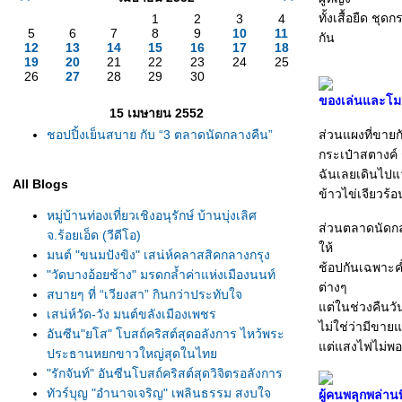
ทั้งเสื้อยืด ชุด
1
2
3
4
5
6
7
8
9
10
11
กัน
12
13
14
15
16
17
18
19
20
21
22
23
24
25
26
27
28
29
30
ของเล่นและโมเ
15 เมษายน 2552
ชอปปิ้งเย็นสบาย กับ “3 ตลาดนัดกลางคืน”
ส่วนแผงที่ขายก
กระเป๋าสตางค์ 
ฉันเลยเดินไปแว
All Blogs
ข้าวไข่เจียวร้
หมู่บ้านท่องเที่ยวเชิงอนุรักษ์ บ้านบุ่งเลิศ
ส่วนตลาดนัดกลา
จ.ร้อยเอ็ด (วีดีโอ)
ห้
มนต์ "ขนมปังขิง" เสน่ห์คลาสสิคกลางกรุง
ช้อปกันเฉพาะค
"วัดบางอ้อยช้าง" มรดกล้ำค่าแห่งเมืองนนท์
ต่างๆ
สบายๆ ที่ “เวียงสา” กินกว่าประทับใจ
ต่ในช่วงคืนว
เสน่ห์วัด-วัง มนต์ขลังเมืองเพชร
ไม่ใช่ว่ามีขา
อันซีน"ยโส" โบสถ์คริสต์สุดอลังการ ไหว้พระ
ต่แสงไฟไม่พอเ
ประธานหยกขาวใหญ่สุดในไท
"รักจันท์" อันซีนโบสถ์คริสต์สุดวิจิตรอลังการ
ทัวร์บุญ "อำนาจเจริญ" เพลินธรรม สงบใจ
ผู้คนพลุกพล่าน