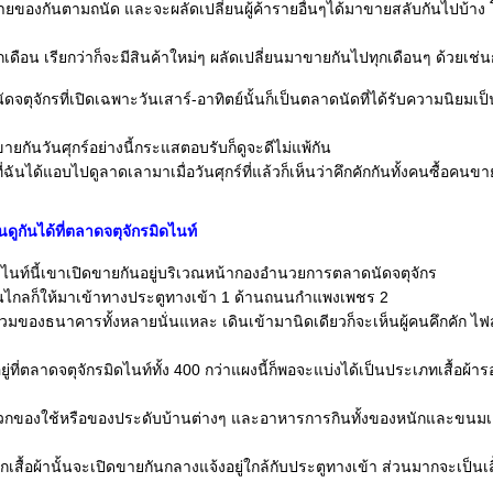
ยของกันตามถนัด และจะผลัดเปลี่ยนผู้ค้ารายอื่นๆได้มาขายสลับกันไปบ้าง 
ุกเดือน เรียกว่าก็จะมีสินค้าใหม่ๆ ผลัดเปลี่ยนมาขายกันไปทุกเดือนๆ ด้วยเช่น
จตุจักรที่เปิดเฉพาะวันเสาร์-อาทิตย์นั้นก็เป็นตลาดนัดที่ได้รับความนิยมเป็
ายกันวันศุกร์อย่างนี้กระแสตอบรับก็ดูจะดีไม่แพ้กัน
ฉันได้แอบไปดูลาดเลามาเมื่อวันศุกร์ที่แล้วก็เห็นว่าคึกคักกันทั้งคนซื้อคนขา
ินดูกันได้ที่ตลาดจตุจักรมิดไนท์
ดไนท์นี้เขาเปิดขายกันอยู่บริเวณหน้ากองอำนวยการตลาดนัดจตุจักร
นไกลก็ให้มาเข้าทางประตูทางเข้า 1 ด้านถนนกำแพงเพชร 2
์รวมของธนาคารทั้งหลายนั่นแหละ เดินเข้ามานิดเดียวก็จะเห็นผู้คนคึกคัก ไฟส
ู่ที่ตลาดจตุจักรมิดไนท์ทั้ง 400 กว่าแผงนี้ก็พอจะแบ่งได้เป็นประเภทเสื้อผ้า
วกของใช้หรือของประดับบ้านต่างๆ และอาหารการกินทั้งของหนักและขนมเล็
ื้อผ้านั้นจะเปิดขายกันกลางแจ้งอยู่ใกล้กับประตูทางเข้า ส่วนมากจะเป็นเส