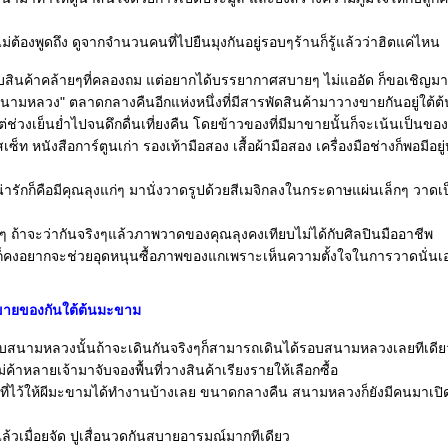
่ต้องพูดถึง ดูจากจำนวนคนที่ไปยืนมุงกันอยู่รอบๆร้านก็รู้แล้วว่าฮิตแค่ไหน
บสินค้าคล้ายๆที่คลองถม แต่อยากได้บรรยากาศสบายๆ ไม่แออัด ก็ขอเชิญมาเด
ามหลวง" ตลาดกลางคืนอีกแห่งหนึ่งที่มีสารพัดสินค้ามาวางขายกันอยู่ใต้
แต่ช่วงเย็นย่ำไปจนดึกดื่นเที่ยงคืน โดยข้าวของที่มีมาขายนั้นก็จะเน้นเป็นขอ
ท หนังสือการ์ตูนเก่า รองเท้ามือสอง เสื้อผ้ามือสอง เครื่องมือช่างก็พอมีอยู
าน่ารักก็คือมีคุณลุงแก่ๆ มานั่งวาดรูปด้วยสีเมจิกลงในกระดาษแผ่นเล็กๆ วาดเ
างๆ ถ้าจะว่ากันจริงๆแล้วภาพวาดของคุณลุงคงเทียบไม่ได้กับศิลปินมืออาชีพ
ก็คงอยากจะช่วยอุดหนุนซื้อภาพของแกเพราะเห็นความตั้งใจในการวาดนั่นเ
่งขายของกันใต้ต้นมะขาม
นามหลวงนั้นถ้าจะเดินกันจริงๆก็สามารถเดินได้รอบสนามหลวงเลยทีเดีย
่ค้าหลายเจ้ามาจับจองพื้นที่วางสินค้าเรียงรายให้เลือกซื้อ
นที่ไว้ให้ผีมะขามได้ทำงานบ้างเลย ขนาดกลางคืน สนามหลวงก็ยังมีคนมาเป
แล้วเมื่อยจัด ปูเสื่อนวดกันสบายอารมณ์มากทีเดียว