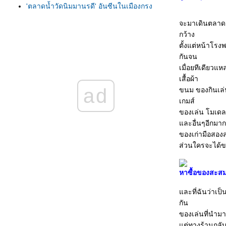
'ตลาดน้ำวัดนิมมานรดี' อันซีนในเมืองกรุง
ททท.ชวนเที่ยวงาน นมัสการพระธาตุพนม
จะมาเดินตลาดคล
ประจำปี 2553
กว้าง
รอยอดีตทรงคุณค่า หม้อสามขาทรงเสน่ห์
ตั้งแต่หน้าโร
"แหล่งโบราณคดีหนองราชวัตร"
กันจน
ทักทายค่างแว่น แล่นเรือปลูกปะการังที่"เกาะ
เมื่อยทีเดียวแห
ทะลุ"
เสื้อผ้า
ท่องเที่ยวอย่างรู้คุณค่ากับ “การท่องเที่ยวโด
ad
ขนม ของกินเล่น
ชุมชน”
เกมส์
เที่ยวงานกาชาดมะขามหวาน ประจำปี 2553
ของเล่น โมเดลต
สัมผัส...มนต์เสน่ห์ไชยปราการ ซากุระ ทิวลิ
ละอื่นๆอีกมากม
ปบาน...บ้านไม้หอม
ของเก่ามือสอง
เทคนิคการดูนกในธรรมชาติ
ส่วนใครจะได้ของ
กินอิ่มนอนอุ่น ในป่าชุมชน “ทาป่าเปา”
ทอดน่อง รับลม ชมวิวที่ "สวนหลวงพระราม 8"
“ภูเรือ”หนาวเนื้อ ห่มแดด
หาซื้อของสะสมเ
มิติใหม่ ท่องโลกใต้ทะเลที่"บึงฉวาก"
ละที่ฉันว่าเป็
ชมพันธุ์ไม้และสัตว์ป่าที่ “พิพิธภัณฑ์ธรรมชาติ”
กัน
ท่อง 2 เมือง "บุรี" สุขีทุ่งทานตะวัน
ของเล่นที่นำม
ทะเลหมอกเมืองไท
ต่ทางร้านกลับน