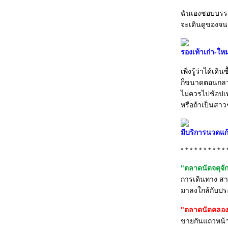
ก้งโค้ง”
ฉันเองชอบบรรย
มิ่งมงคลเมืองเพชร ไหว้พระธาตุลงลิฟต์-พระ 11
จะเดินดูของจน
นิ้ว
สงบงามตรึงใจ ไหว้พระเมืองพะเยา
รองเท้าเก่า-ให
งามได้ใจ “ชิโน-โปรตุกีส” ภูเก็ต เสน่ห์เมืองเก่า
ไม่มีวันตา
เพิ่งรู้ว่าได้เ
เสน่ห์มนตราริมฝั่งโขง จากเชียงคานถึงเมือง
ก็ขนาดตอนกลางว
พญานาค
ไม่ควรไปช้อปเพ
มหัศจรรย์ปราสาทหิน ถิ่นอีสานใต้ จากพิมายถึง
หรือถ้าเป็นสาว
พนมรุ้ง
งามวิจิตรตรึงใจ ในพุทธศิลป์ถิ่น“แม่ฮ่องสอน”
พบ"พลิ้ว" เพื่อผูกพัน
มีบริการนวดแก
นครสวรรค์ วิมานคนชอบเที่ยว
* * * * * * * * * * 
ปันใจ ไปจันท์ (ผจญแก่งโป่งน้ำร้อน ลุยน้ำตก
เขาสอยดาว)
"ตลาดนัดจตุจั
เพลิดเพลิน 5 พิพิธภัณฑ์ แห่งเกาะรัตนโกสินทร์
การเดินทาง สา
มหัศจรรย์ "สามพันโบก" ดังไว ระวัง!!! ไปเร็ว
มาลงใกล้กับประ
เยี่ยมอุบลฯ - ยลจำปาสัก
"ตลาดนัดคลอง
ล้อุปั๊ดตะก่า ประเพณีแห่งราบทิวเขาแม่สอด
ขายกันแถวหน้
'เกาะกระ'แดนสวรรค์กลางอ่าวไท