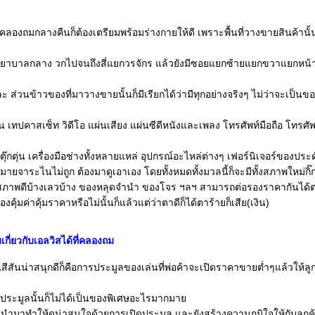
องถมกลางคืนก็ต้องเตรียมพร้อมร่างกายให้ดี เพราะพื้นที่วางขายสินค้านั้
งพยาบาลกลาง วกไปจนถึงสี่แยกวรจักร แล้วยังมีซอยแยกซ้ายแยกขวาแยกหน้า
ละ ส่วนข้าวของที่มาวางขายนั้นก็มีเรียกได้ว่ามีทุกอย่างจริงๆ ไม่ว่าจะเป็นขอ
 เทปคาสเซ็ท วิดีโอ แผ่นเสียง แผ่นซีดีหนังและเพลง โทรศัพท์มือถือ โทรศัพ
ุ๊กตุ่น เครื่องมือช่างทั้งหลายแหล่ อุปกรณ์อะไหล่ต่างๆ เฟอร์นิเจอร์ของประ
ายจาระไนไม่ถูก ต้องมาดูเอาเอง โดยทั้งหมดทั้งมวลนี้ก็จะมีทั้งสภาพใหม่กิ๊ก
สภาพดีบ้างเลวบ้าง ของหลุดจำนำ ของโจร ฯลฯ สามารถต่อรองราคากันได้
คุ้มค่าคุ้มราคาหรือไม่นั้นก็แล้วแต่ว่าตาดีก็ได้ตาร้ายก็เสีย(เงิน)
กี่ยวกับเอลวิสได้ที่คลองถม
นสีสันน่าสนุกดีก็คือการประมูลของเล่นที่พ่อค้าจะเปิดราคาขายต่ำๆแล้วให้ลู
าประมูลนั้นก็ไม่ได้เป็นของพิเศษอะไรมากมา
ำมาทำให้ดูน่าสนใจด้วยการเปิดประมูล และยังสร้างความภูมิใจให้กับลูกค้า