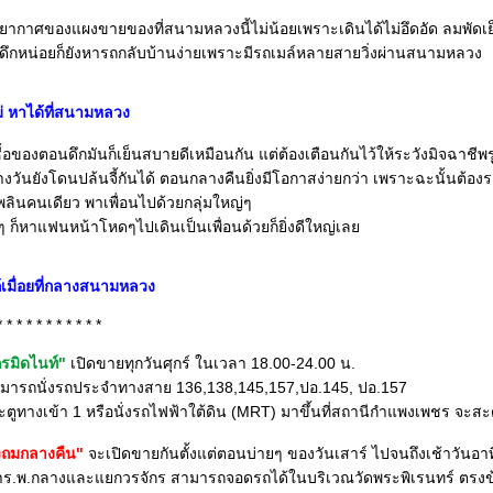
ากาศของแผงขายของที่สนามหลวงนี้ไม่น้อยเพราะเดินได้ไม่อึดอัด ลมพัด
ดึกหน่อยก็ยังหารถกลับบ้านง่ายเพราะมีรถเมล์หลายสายวิ่งผ่านสนามหลวง
ม่ หาได้ที่สนามหลวง
ดินซื้อของตอนดึกมันก็เย็นสบายดีเหมือนกัน แต่ต้องเตือนกันไว้ให้ระวังมิจฉาชี
ันยังโดนปล้นจี้กันได้ ตอนกลางคืนยิ่งมีโอกาสง่ายกว่า เพราะฉะนั้นต้องร
ลินคนเดียว พาเพื่อนไปด้วยกลุ่มใหญ่ๆ
ๆ ก็หาแฟนหน้าโหดๆไปเดินเป็นเพื่อนด้วยก็ยิ่งดีใหญ่เล
้เมื่อยที่กลางสนามหลวง
* * * * * * * * * * *
กรมิดไนท์"
เปิดขายทุกวันศุกร์ ในเวลา 18.00-24.00 น.
มารถนั่งรถประจำทางสาย 136,138,145,157,ปอ.145, ปอ.157
ตูทางเข้า 1 หรือนั่งรถไฟฟ้าใต้ดิน (MRT) มาขึ้นที่สถานีกำแพงเพชร จะสะด
ถมกลางคืน"
จะเปิดขายกันตั้งแต่ตอนบ่ายๆ ของวันเสาร์ ไปจนถึงเช้าวันอาท
าร.พ.กลางและแยกวรจักร สามารถจอดรถได้ในบริเวณวัดพระพิเรนทร์ ตรง