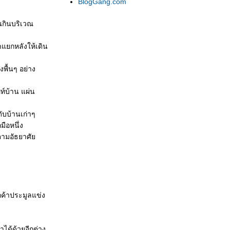
BlogGang.com
นกินบริเวณ
แยกหลังให้เดิน
งพื้นๆ อย่าง
ท์บ้าน แผ่น
ดับบ้านเก่าๆ
มือหนึ่ง
ตามอัธยาศั
กค้าประมูลแข่ง
ได้ด้วยอีกต่าง