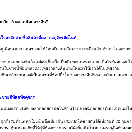
าย กับ “3 ตลาดนัดกลางคืน”
ใจมาจับจ่ายซื้อสินค้าที่ตลาดจตุจักรมิดไนท์
ข้าสู่เดือนเมษา แต่อากาศได้ร้อนตับแลบกันมาระยะหนึ่งแล้ว ทำเอาไม่อยา
 ตอนกลางวันก็เลยต้องเก็บเนื้อเก็บตัว พอแดดร่มลมตกเมื่อไหร่ค่อยออกไป
ในช่วงนี้ที่มีแหล่งท่องเที่ยวกลางคืนแห่งใหม่มาให้เราได้ไปเที่ยวกัน
วแบบกินเหล้าฮาเฮ แต่เป็นสถานที่ช้อปปิ้งในช่วงกลางคืนที่เหมาะกับสภาพอากาศ
จะขายดีที่สุดที่จตุจักร
แห่งแรก เริ่มที่ "ตลาดจตุจักรมิดไนท์" หรือตลาดนัดจตุจักรที่เพิ่งเปิดแผงให
ุกร์ เริ่มตั้งแต่หกโมงเย็นถึงเที่ยงคืน เริ่มเปิดให้ขายกันได้เมื่อวันที่ 20 กุมภา
ระตุ้นเศรษฐกิจที่ให้ผู้ที่ต้องการหารายได้เพิ่มเติมในช่วงเศรษฐกิจกำลังตกต่