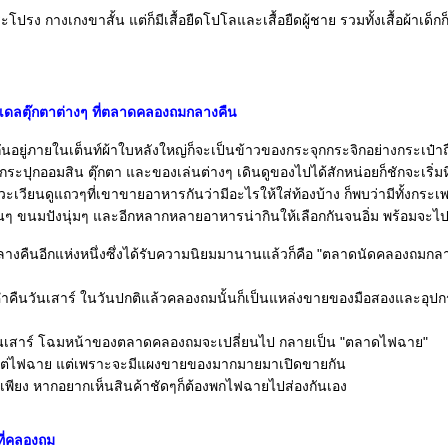
กระโปรง กางเกงขาสั้น แต่ก็มีเสื้อยืดโปโลและเสื้อยืดผู้ชาย รวมทั้งเสื้อผ้าเด็ก
ดลตุ๊กตาต่างๆ ที่ตลาดคลองถมกลางคืน
ันอยู่ภายในเต็นท์ผ้าใบหลังใหญ่ก็จะเป็นข้าวของกระจุกกระจิกอย่างกระเป๋าถ
กระปุกออมสิน ตุ๊กตา และของเล่นต่างๆ เดินดูของไปได้สักหน่อยก็ชักจะเริ่ม
ะเวียนดูแถวๆที่เขาขายอาหารกันว่ามีอะไรให้ใส่ท้องบ้าง ก็พบว่ามีทั้งกร
อนๆ ขนมปังนุ่มๆ และอีกหลากหลายอาหารน่ากินให้เลือกกันจนอิ่ม พร้อมจะไป
งคืนอีกแห่งหนึ่งซึ่งได้รับความนิยมมานานแล้วก็คือ "ตลาดนัดคลองถมกลาง
่ำคืนวันเสาร์ ในวันปกติแล้วคลองถมนั้นก็เป็นแหล่งขายของมือสองและอุป
ันเสาร์ โฉมหน้าของตลาดคลองถมจะเปลี่ยนไป กลายเป็น "ตลาดไฟฉาย"
ยแต่ไฟฉาย แต่เพราะจะมีแผงขายของมากมายมาเปิดขายกัน
พียง หากอยากเห็นสินค้าชัดๆก็ต้องพกไฟฉายไปส่องกันเอง
ที่คลองถม