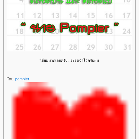
เียี่ยมมากเลยครับ...จะจดจำไว้ครับผม
ดย:
pompier