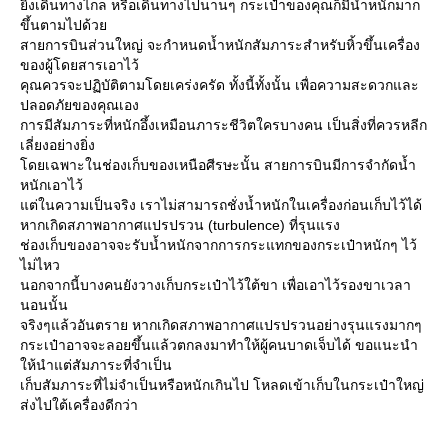
ิ่งเดินทางไกล หรือเดินทางไปนานๆ กระเป๋าของคุณก็มีน้ำหนักมาก
ขึ้นตามไปด้ว
สายการบินส่วนใหญ่ จะกำหนดน้ำหนักสัมภาระสำหรับหิ้วขึ้นเครื่อง
ของผู้โดยสารเอาไว้
คุณควรจะปฏิบัติตามโดยเคร่งครัด ทั้งนี้ทั้งนั้น เพื่อความสะดวกและ
ปลอดภัยของคุณเอง
การมีสัมภาระที่หนักอึ้งเหมือนภาระชีวิตใครบางคน เป็นสิ่งที่ควรหลีก
เลี่ยงอย่างยิ่ง
ดยเฉพาะในช่องเก็บของเหนือศีรษะนั้น สายการบินมีการจำกัดน้ำ
หนักเอาไว้
ต่ในความเป็นจริง เราไม่สามารถชั่งน้ำหนักในเครื่องก่อนเก็บไว้ได้
หากเกิดสภาพอากาศแปรปรวน (turbulence) ที่รุนแรง
ช่องเก็บของอาจจะรับน้ำหนักจากการกระแทกของกระเป๋าหนักๆ ไว้
ไม่ไหว
นอกจากนี้บางคนยังวางเก็บกระเป๋าไว้ใต้ขา เพื่อเอาไว้รองขาเวลา
นอนนั้น
จริงๆแล้วอันตราย หากเกิดสภาพอากาศแปรปรวนอย่างรุนแรงมากๆ
กระเป๋าอาจจะลอยขึ้นแล้วตกลงมาทำให้ผู้คนบาดเจ็บได้ ขอแนะนำ
ห้นำแต่สัมภาระที่จำเป็น
เก็บสัมภาระที่ไม่จำเป็นหรือหนักเกินไป โหลดเข้าเก็บในกระเป๋าใหญ่
ส่งไปใต้เครื่องดีกว่า