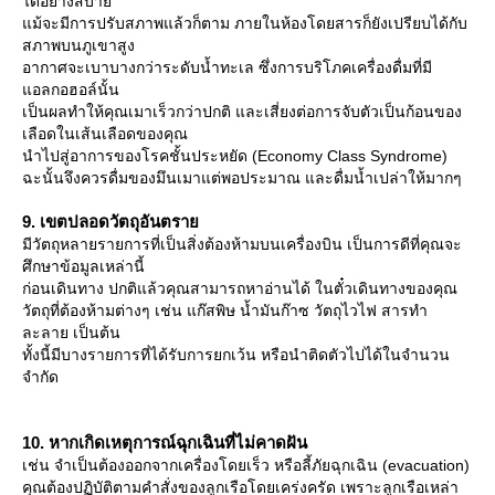
ได้อย่างสบา
ม้จะมีการปรับสภาพแล้วก็ตาม ภายในห้องโดยสารก็ยังเปรียบได้กับ
สภาพบนภูเขาสูง
อากาศจะเบาบางกว่าระดับน้ำทะเล ซึ่งการบริโภคเครื่องดื่มที่มี
อลกอฮอล์นั้น
เป็นผลทำให้คุณเมาเร็วกว่าปกติ และเสี่ยงต่อการจับตัวเป็นก้อนของ
เลือดในเส้นเลือดของคุณ
นำไปสู่อาการของโรคชั้นประหยัด (Economy Class Syndrome)
ฉะนั้นจึงควรดื่มของมึนเมาแต่พอประมาณ และดื่มน้ำเปล่าให้มากๆ
9. เขตปลอดวัตถุอันตรา
มีวัตถุหลายรายการที่เป็นสิ่งต้องห้ามบนเครื่องบิน เป็นการดีที่คุณจะ
ศึกษาข้อมูลเหล่านี้
ก่อนเดินทาง ปกติแล้วคุณสามารถหาอ่านได้ ในตั๋วเดินทางของคุณ
วัตถุที่ต้องห้ามต่างๆ เช่น แก๊สพิษ น้ำมันก๊าซ วัตถุไวไฟ สารทำ
ละลาย เป็นต้น
ทั้งนี้มีบางรายการที่ได้รับการยกเว้น หรือนำติดตัวไปได้ในจำนวน
จำกัด
10. หากเกิดเหตุการณ์ฉุกเฉินที่ไม่คาดฝัน
เช่น จำเป็นต้องออกจากเครื่องโดยเร็ว หรือลี้ภัยฉุกเฉิน (evacuation)
คุณต้องปฏิบัติตามคำสั่งของลูกเรือโดยเคร่งครัด เพราะลูกเรือเหล่า