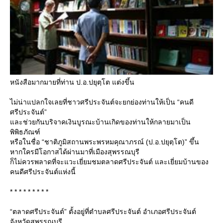
หนังสือมากมายที่ท่าน ป.อ.ปยุตฺโต แต่งขึ้น
ไม่น่าแปลกใจเลยที่ชาวศรีประจันต์จะยกย่องท่านให้เป็น “คนดี
ศรีประจันต์”
ละช่วยกันบริจาคเงินบูรณะบ้านเกิดของท่านให้กลายมาเป็น
พิพิธภัณฑ์
หรือในชื่อ “ชาติภูมิสถานพระพรหมคุณาภรณ์ (ป.อ.ปยุตฺโต)” ขึ้น
หากใครมีโอกาสได้ผ่านมาที่เมืองสุพรรณบุรี
ก็ไม่ควรพลาดที่จะแวะเยี่ยมชมตลาดศรีประจันต์ และเยี่ยมบ้านของ
คนดีศรีประจันต์แห่งนี้
* * * * * * * * *
“ตลาดศรีประจันต์” ตั้งอยู่ที่ตำบลศรีประจันต์ อำเภอศรีประจันต์
จังหวัดสุพรรณบุรี