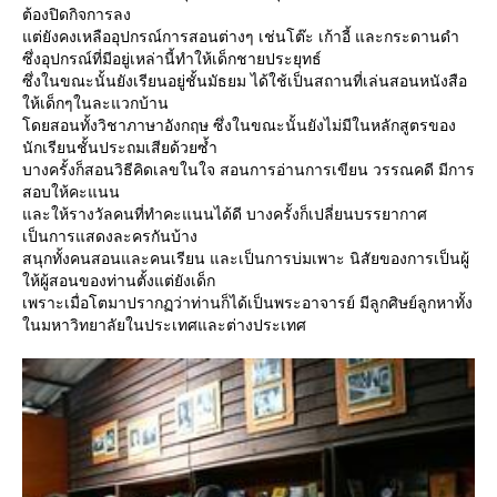
ต้องปิดกิจการลง
ต่ยังคงเหลืออุปกรณ์การสอนต่างๆ เช่นโต๊ะ เก้าอี้ และกระดานดำ
ซึ่งอุปกรณ์ที่มีอยู่เหล่านี้ทำให้เด็กชายประยุทธ์
ซึ่งในขณะนั้นยังเรียนอยู่ชั้นมัธยม ได้ใช้เป็นสถานที่เล่นสอนหนังสือ
ห้เด็กๆในละแวกบ้าน
ดยสอนทั้งวิชาภาษาอังกฤษ ซึ่งในขณะนั้นยังไม่มีในหลักสูตรของ
นักเรียนชั้นประถมเสียด้วยซ้ำ
บางครั้งก็สอนวิธีคิดเลขในใจ สอนการอ่านการเขียน วรรณคดี มีการ
สอบให้คะแนน
ละให้รางวัลคนที่ทำคะแนนได้ดี บางครั้งก็เปลี่ยนบรรยากาศ
เป็นการแสดงละครกันบ้าง
สนุกทั้งคนสอนและคนเรียน และเป็นการบ่มเพาะ นิสัยของการเป็นผู้
ห้ผู้สอนของท่านตั้งแต่ยังเด็ก
เพราะเมื่อโตมาปรากฏว่าท่านก็ได้เป็นพระอาจารย์ มีลูกศิษย์ลูกหาทั้ง
นมหาวิทยาลัยในประเทศและต่างประเทศ