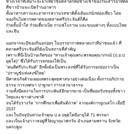
ช่วงเวลาที่เหมาะจะมาเที่ยวชมตลาดก็คือช่วงเช้าของวันเสาร์อาทิตย์
ที่ชาวบ้านจะเปิดร้านอาหาร
ทั้งอาหารคาวและอาหารหวานรสชาติดั้งเดิมแก่นักท่องเที่ยว โด
ของกินไม่ควรพลาดของตลาดศรีประจันต์ก็คือ
ก๋วยจั๊บน้ำใส ก๋วยเตี๋ยวเป็ด กาแฟโบราณ และขนมต่างๆ ทั้งแบบไท
ละจีน
นอกจากจะมีของกินอร่อยๆ ในบรรยากาศตลาดเก่าที่น่าชมแล้ว ที่
ตลาดศรีประจันต์ก็ยังเป็นสถานที่สำคัญ
เพราะที่นี่เป็นบ้านเกิดของ “ท่านเจ้าคุณพระพรหมคุณาภรณ์ (ป.อ.ป
ุตฺโต)” ซึ่งได้รับการยกย่องให้เป็น
“คนดีศรีประจันต์” อีกทั้งยังเป็นพระสงฆ์ที่ได้รับการยกย่องว่าเป็น
“ปราญช์แห่งสงฆ์ไทย”
มีศาสนกิจด้านเผยแผ่พระพุทธศาสนาอย่างต่อเนื่อง ทั้งการอภิปรา
ธรรม การเทศนา ปาฐกถา การเสวนาธรรม
รวมทั้งมีผลงานในการประพันธ์อีกมากมาย เป็นที่ยอมรับของทั้งชาว
ไทยและชาวต่างชาติ
จนได้รับรางวัล “การศึกษาเพื่อสันติภาพ” จากองค์การยูเนสโก เมื่อปี
2537
ละในปัจจุบันท่านเจ้าคุณ ป.อ.ปยุตฺโตมีอายุได้ 71 พรรษา
ละเป็นเจ้าอาวาสอยู่ที่วัดญาณเวศกวัน อำเภอสามพราน จังหวัด
นครปฐม