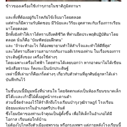
ข้าวของเครื่องใช้เก่าๆภายในชาติภูมิสถานฯ
ละทั้งที่ต้องอยู่กับโรคภัยไข้เจ็บมาโดยตลอด
ต่ท่านก็มีความรับผิดชอบ มีวินัยและวิริยะอุตสาหะกับเรื่องการเรียน
มาโดยตลอด
อีกทั้งยังทำให้เราได้ทราบถึงคติชีวิต ที่ท่านยึดประพฤติปฏิบัติมาโด
ตลอด นั่นก็คือ “บัณฑิตย่อมฝึกตน”
ละ “ถ้าจะทำอะไร ก็ต้องพยายามทำให้สำเร็จและทำให้ดีที่สุด”
ละได้ทราบถึงความสามารถกับงานอดิเรกของท่าน ในเรื่องของการ
ประดิษฐ์สิ่งของ เครื่องใช้ต่างๆ
ดยเฉพาะเครื่องไฟฟ้า โดยท่านได้เคยบอกว่า หากอาตมาไม่ได้เขียน
หนังสือธรรมะ ก็คงจะเป็นนักประดิษฐ์
เหล่านี้ที่เล่ามาก็คือเกร็ดต่างๆ เกี่ยวกับตัวท่านที่ลูกศิษย์ลูกหาได้เล่า
บันทึกกันไว้
นชั้นบนนี้มีมุมหนึ่งที่น่าสนใจ โดยจัดตกแต่งเป็นห้องเรียนขนาดเล็ก
มีโต๊ะและเก้าอี้ไม้ตั้งอยู่หน้ากระดานดำ
ส่วนนี้จัดจำลองไว้ให้รำลึกถึงโรงเรียนบำรุงวุฒิราษฎร์ โรงเรียน
มัธยมแห่งแรกในอำเภอศรีประจันต์
ซึ่งโยมบิดาของท่านเจ้าคุณเป็นผู้ตั้งขึ้น เพื่อให้เด็กในอำเภอได้มี
อกาส เรียนต่อใกล้บ้าน
ไม่ต้องไปไกลถึงตัวเมืองสุพรรณ หรือกรุงเทพฯ แต่ภายหลังโรงเรียนนี้