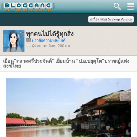
ทุกคนไม่ได้รู้ทุกสิ่ง
ฝากข้อความหลังไมค์
ผู้ติดตามบล็อก : 200 คน
เยือน"ตลาดศรีประจันต์" เยี่ยมบ้าน "ป.อ.ปยุตฺโต"ปราชญ์แห่ง
สงฆ์ไท