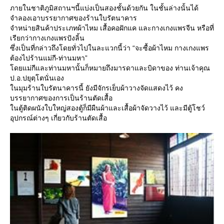
ภายในชาติภูมิสถานฯนี้แบ่งเป็นสองชั้นด้วยกัน ในชั้นล่างนั้นได้
จำลองเอาบรรยากาศของร้านใบรัตนาคาร
จำหน่ายสินค้าประเภทผ้าไหม เสื้อคอฝักแค และกางเกงแพรจีน หรือที่
เรียกว่ากางเกงแพรปังลิ้น
ซึ่งเป็นที่กล่าวถึงโดยทั่วไปในละแวกนี้ว่า “จะซื้อผ้าไหม กางเกงแพร
ต้องไปร้านแม่กี-ท่านมหา”
ดยแม่กีและท่านมหานั้นก็หมายถึงมารดาและบิดาของ ท่านเจ้าคุณ
ป.อ.ปยุตฺโตนั่นเอง
นมุมร้านใบรัตนาคารนี้ ยังมีจักรเย็บผ้าวางจัดแสดงไว้ คง
บรรยากาศของการเป็นร้านตัดเสื้อ
นตู้ติดผนังใบใหญ่สองตู้ก็มีผืนผ้าและเสื้อผ้าจัดวางไว้ และมีตู้โชว์
อุปกรณ์ต่างๆ เกี่ยวกับร้านตัดเสื้อ