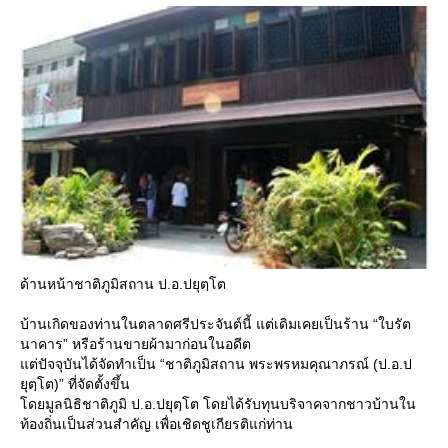
ด้านหน้าชาติภูมิสถาน ป.อ.ปยุตฺโต
บ้านเกิดของท่านในตลาดศรีประจันต์นี้ แต่เดิมเคยเป็นร้าน “ใบรัต
นาคาร” หรือร้านขายผ้ามาก่อนในอดีต
ต่ปัจจุบันได้จัดทำเป็น “ชาติภูมิสถาน พระพรหมคุณาภรณ์ (ป.อ.ป
ุตฺโต)” ที่จัดตั้งขึ้น
ดยมูลนิธิชาติภูมิ ป.อ.ปยุตฺโต โดยได้รับทุนบริจาคจากชาวบ้านใน
ท้องถิ่นเป็นส่วนสำคัญ เพื่อเชิดชูเกียรติแก่ท่าน