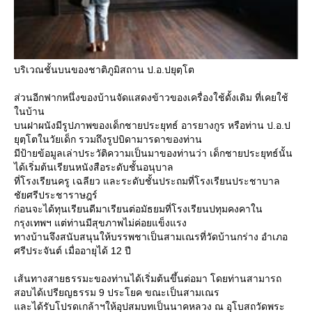
บริเวณชั้นบนของชาติภูมิสถาน ป.อ.ปยุตฺโต
ส่วนอีกฟากหนึ่งของบ้านจัดแสดงข้าวของเครื่องใช้ดั้งเดิม ที่เคยใช้
นบ้าน
บนฝาผนังมีรูปภาพของเด็กชายประยุทธ์ อารยางกูร หรือท่าน ป.อ.ป
ุตฺโตในวัยเด็ก รวมถึงรูปบิดามารดาของท่าน
มีป้ายข้อมูลเล่าประวัติความเป็นมาของท่านว่า เด็กชายประยุทธ์นั้น
ได้เริ่มต้นเรียนหนังสือระดับชั้นอนุบาล
ที่โรงเรียนครู เฉลียว และระดับชั้นประถมที่โรงเรียนประชาบาล
ชัยศรีประชาราษฎร์
ก่อนจะได้ทุนเรียนดีมาเรียนต่อมัธยมที่โรงเรียนปทุมคงคาใน
กรุงเทพฯ แต่ท่านมีสุขภาพไม่ค่อยแข็งแรง
ทางบ้านจึงสนับสนุนให้บรรพชาเป็นสามเณรที่วัดบ้านกร่าง อำเภอ
ศรีประจันต์ เมื่ออายุได้ 12 ปี
เส้นทางสายธรรมะของท่านได้เริ่มต้นขึ้นต่อมา โดยท่านสามารถ
สอบได้เปรียญธรรม 9 ประโยค ขณะเป็นสามเณร
ละได้รับโปรดเกล้าฯให้อุปสมบทเป็นนาคหลวง ณ อุโบสถวัดพระ