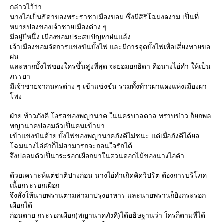
กล่าวไว้ว่า
นางไอ่เป็นธิดาของพระราชาเมืองขอม ซึ่งมีสิริโฉมงดงาม เป็นที่
หมายปองของเจ้าชายเมืองต่าง ๆ
มีอยู่ปีหนึ่ง เมืองขอมประสบปัญหาฝนแล้ง
เจ้าเมืองขอมจัดการแข่งขันบั้งไฟ และมีการจุดบั้งไฟเพื่อเสี่ยงทายขอ
ฝน
ละหากบั้งไฟของใครขึ้นสูงที่สุด จะยอมยกธิดา คือนางไอ่คำ ให้เป็น
ภรรยา
มีเจ้าชายจากนครต่าง ๆ เข้าแข่งขัน รวมทั้งท้าวผาแดงแห่งเมืองผา
พง
ฝ่าย ท้าวภังคี โอรสของพญานาค ในนครบาลดาล ทราบข่าว ก็ยกพล
พญานาคปลอมตัวเป็นคนเข้ามา
เข้าแข่งขันด้วย บั้งไฟของพญานาคภังคีไม่ชนะ แต่เมื่อภังคีได้ยล
ฉมนางไอ่คำก็ไม่สามารถจะถอนใจรักได้
จึงปลอมตัวเป็นกระรอกเผือกมาในสวนดอกไม้ของนางไอ่คำ
ด้วยเคราะห์แต่ชาติปางก่อน นางไอ่คำเกิดคิดวิปริต ต้องการบริโภค
เนื้อกระรอกเผือก
จึงสั่งให้นายพรานตามล่ามาปรุงอาหาร และนายพรานก็ยิงกระรอก
เผือกได้
ก่อนตาย กระรอกเผือก(พญานาคภังคี)ได้อธิษฐานว่า ใครก็ตามที่ได้