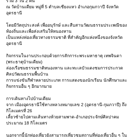
รวม 3 วัน 2 คืน
ณ วัดบ้านเดียม หมู่ที่ 5 ตำบลเชียงแหว อำเภอกุมภวาปี จังหวัด
อุดรธานี
ดยมีวัตถุประสงค์ เพื่ออนุรักษ์ และสืบสานวัฒนธรรมประเพณีของ
ท้องถิ่นและเพื่อส่งเสริมให้หนองหาน
เป็นแหล่งท่องเที่ยวทางธรรมชาติ ที่สำคัญอีกแห่งหนึ่งของจังหวัด
อุดรธานี
กิจกรรมในงานประกอบด้วยการสักการะพระมหาธาตุ เทพจินดา
(พระธาตุบ้านเดียม)
ล่องเรือชมธรรมชาติหนองหาน และทะเลบัวแดงชมการประกวด
ศิลปวัฒนธรรมพื้นบ้าน
การแข่งขันกีฬาหลายประเภท การแสดงของนักเรียน นักศึกษาและ
กิจกรรมอื่น ๆ อีกมากมา
การเดินทางไปบ้านเดียม
จาก เมืองอุดรธานีใช้ทางหลวงหมายเลข 2 (อุดรธานี-กุมภวาปี) ถึง
กิโลเมตรที่ 26
เลี้ยวซ้ายไปตามเส้นทางห้วยสามพาด-อำเภอประจักษ์ศิลปาคม
ประมาณ 18 กิโลเมตร
นอกจากนี้นักท่องเที่ยวยังสามารถเที่ยวชมสถานที่ท่องเที่ยวอื่น ๆ ใน