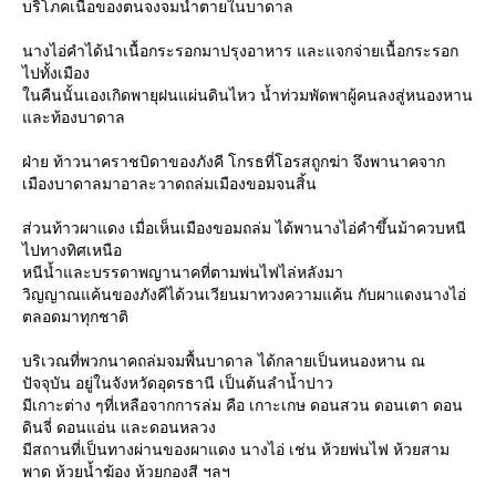
บริโภคเนื้อของตนจงจมน้ำตายในบาดาล
นางไอ่คำได้นำเนื้อกระรอกมาปรุงอาหาร และแจกจ่ายเนื้อกระรอก
ไปทั้งเมือง
นคืนนั้นเองเกิดพายุฝนแผ่นดินไหว น้ำท่วมพัดพาผู้คนลงสู่หนองหาน
ละท้องบาดาล
ฝ่าย ท้าวนาคราชบิดาของภังคี โกรธที่โอรสถูกฆ่า จึงพานาคจาก
เมืองบาดาลมาอาละวาดถล่มเมืองขอมจนสิ้น
ส่วนท้าวผาแดง เมื่อเห็นเมืองขอมถล่ม ได้พานางไอ่คำขึ้นม้าควบหนี
ไปทางทิศเหนือ
หนีน้ำและบรรดาพญานาคที่ตามพ่นไฟไล่หลังมา
วิญญาณแค้นของภังคีได้วนเวียนมาทวงความแค้น กับผาแดงนางไอ่
ตลอดมาทุกชาติ
บริเวณที่พวกนาคถล่มจมพื้นบาดาล ได้กลายเป็นหนองหาน ณ
ปัจจุบัน อยู่ในจังหวัดอุดรธานี เป็นต้นลำน้ำปาว
มีเกาะต่าง ๆที่เหลือจากการล่ม คือ เกาะเกษ ดอนสวน ดอนเตา ดอน
ดินจี่ ดอนแอ่น และดอนหลวง
มีสถานที่เป็นทางผ่านของผาแดง นางไอ่ เช่น ห้วยพ่นไฟ ห้วยสาม
พาด ห้วยน้ำฆ้อง ห้วยกองสี ฯลฯ