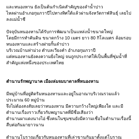
ละหนองหาน ยังเป็นต้นกำเนิดสำคัญของลำน้ำปาว
ไหลผ่านอำเภอกุมภวาปีไปทางทิศใต้แล้วผ่านจังหวัดกาฬสินธุ์ เลยไป
ลงแม่น้ำชี
ปัจจุบันหนองหานได้รับการพัฒนาเป็นแหล่งน้ำขนาดใหญ่
ดยมีการทำคันดิน ขนาดกว้าง 10 เมตร ยาว 80 กิโลเมตร ล้อมรอบ
หนองหานและสร้างฝายกั้นลำปาว
บริเวณบ้านท่าม่วง ตำบลเวียงคำ อำเภอกุมภวาปี
ต่หนองหานยังคงความยิ่งใหญ่ จนถูกประกาศให้เป็นพื้นที่ชุ่มน้ำที่
สำคัญแห่งหนึ่งของประเทศไท
ตำนานรักพญานาค เมืองล่มจมบาดาลที่หนองหาน
มีหมู่บ้านที่อยู่ติดริมหนองหานและอยู่ในอาณาบริเวณรวมแล้ว
ประมาณ 60 หมู่บ้าน
จึงไม่ต้องสงสัยเลยว่าหนองหาน มีความกว้างใหญ่เพียงใด และมี
ตำนานเรื่องราวเกี่ยวกับพญานาคที่มีชื่อเสียงว่า
ตำนานผาแดงนางไอ่ ซึ่งคนในชุมชนยังมีความเชื่อในตำนานเรื่องนี้
สืบต่อกันมายาวนาน
ตำนานโบราณเกี่ยวกับหนองหานที่เล่าขานกันมาตั้งแต่โบราณ