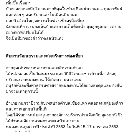
เพิ่มขึ้นเรื่อย ๆ
บัวจะออกดอกมีปริมาณมากที่สุดในช่วงเดือนธันวาคม – กุมภาพันธ์
ละค่อย ๆ ลดปริมาณลงในเดือนมีนาคม
ดอกบัวส่วนใหญ่จะบานในช่วงเช้าตรู่ถึงเที่ยง
นักท่องเที่ยวจะมองเห็นบัวแดงบานเต็มท้องน้ำ สุดลูกหูลูกตางดงาม
อย่างหาที่เปรียบไม่ได้
จึงเป็นที่มาของคำว่าทะเลบัวแดง
สืบสานวัฒนธรรมและส่งเสริมการท่องเที่ยว
จากจุดเด่นของหนองหานและตำนานเก่าแก่
ได้หล่อหลอมเป็นวัฒนธรรม และวิถีชีวิตของชาวบ้านที่อาศัยอยู่
บริเวณรอบหนองหาน ให้เกิดความหวงแหน
อนุรักษ์และพึ่งพาธรรมชาติจากหนองหานได้อย่างสมดุลและ ยั่งยืน
มาจวบเท่าทุกวันนี้
อำเภอ กุมภวาปีร่วมกับเทศบาลตำบลเชียงแหว ตลอดจนกลุ่มองค์กร
ละภาคเอกชนในพื้นที่
ดยได้รับการสนับสนุนจากองค์การบริหารส่วนจังหวัด อุดรธานี จึง
ได้กำหนดจัดงานเทศกาลทะเลบัวแดงบาน
หนองหานกุมภวาปี ประจำปี 2553 ในวันที่ 15-17 มกราคม 2553