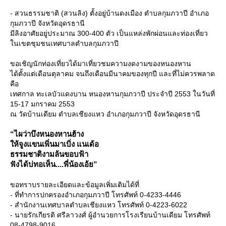
- สวนธรรมชาติ (สวนลิง) ตั้งอยู่บ้านดงเมือง ตำบลกุมภวาปี อำเภอ
กุมภวาปี จังหวัดอุดรธานี
มีลิงอาศัยอยู่ประมาณ 300-400 ตัว เป็นแหล่งพักผ่อนและท่องเที่ยว
นเขตชุมชนเทศบาลตำบลกุมภวาปี
ขอเชิญนักท่องเที่ยวได้มาเที่ยวชมความงดงามของหนองหาน
ได้ตั้งแต่เดือนตุลาคม จนถึงเดือนมีนาคมของทุกปี และที่ไม่ควรพลาด
คือ
เทศกาล ทะเลบัวแดงบาน หนองหานกุมภวาปี ประจำปี 2553 ในวันที่
15-17 มกราคม 2553
ณ วัดบ้านเดียม ตำบลเชียงแหว อำเภอกุมภวาปี จังหวัดอุดรธานี
“ไผว่าบึงหนองหานฮ้าง
ห้จูงแขนเพิ่นมาเบิ่ง แนเด้อ
ธรรมชาติงามล้นขอบฟ้า
ฟังได้บ่ทอเห็น....พี่น้องเอ้ย”
ขอทราบรายละเอียดและข้อมูลเพิ่มเติมได้ที่
- ที่ทำการปกครองอำเภอกุมภวาปี โทรศัพท์ 0-4233-4446
- สำนักงานเทศบาลตำบลเชียงแหว โทรศัพท์ 0-4223-6022
- นายรักเกียรติ ศรีลาวงศ์ ผู้อำนวยการโรงเรียนบ้านเดียม โทรศัพท์
08-4798-9016