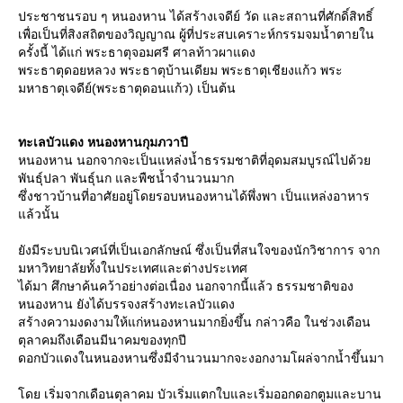
ประชาชนรอบ ๆ หนองหาน ได้สร้างเจดีย์ วัด และสถานที่ศักดิ์สิทธิ์
เพื่อเป็นที่สิงสถิตของวิญญาณ ผู้ที่ประสบเคราะห์กรรมจมน้ำตายใน
ครั้งนี้ ได้แก่ พระธาตุจอมศรี ศาลท้าวผาแดง
พระธาตุดอยหลวง พระธาตุบ้านเดียม พระธาตุเชียงแก้ว พระ
มหาธาตุเจดีย์(พระธาตุดอนแก้ว) เป็นต้น
ทะเลบัวแดง หนองหานกุมภวาปี
หนองหาน นอกจากจะเป็นแหล่งน้ำธรรมชาติที่อุดมสมบูรณ์ไปด้ว
พันธุ์ปลา พันธุ์นก และพืชน้ำจำนวนมาก
ซึ่งชาวบ้านที่อาศัยอยู่โดยรอบหนองหานได้พึ่งพา เป็นแหล่งอาหาร
ล้วนั้น
ังมีระบบนิเวศน์ที่เป็นเอกลักษณ์ ซึ่งเป็นที่สนใจของนักวิชาการ จาก
มหาวิทยาลัยทั้งในประเทศและต่างประเทศ
ได้มา ศึกษาค้นคว้าอย่างต่อเนื่อง นอกจากนี้แล้ว ธรรมชาติของ
หนองหาน ยังได้บรรจงสร้างทะเลบัวแดง
สร้างความงดงามให้แก่หนองหานมากยิ่งขึ้น กล่าวคือ ในช่วงเดือน
ตุลาคมถึงเดือนมีนาคมของทุกปี
ดอกบัวแดงในหนองหานซึ่งมีจำนวนมากจะงอกงามโผล่จากน้ำขึ้นมา
ดย เริ่มจากเดือนตุลาคม บัวเริ่มแตกใบและเริ่มออกดอกตูมและบาน