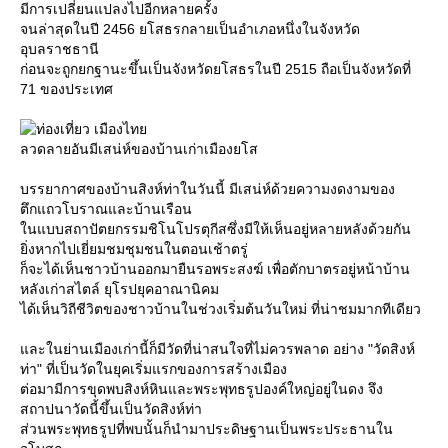
มีการเปลี่ยนแปลงไปอีกหลายครั้ง
จนล่าสุดในปี 2456 ยโสธรกลายเป็นอำเภอหนึ่งในจังหวัด
อุบลราชธานี
ก่อนจะถูกยกฐานะขึ้นเป็นจังหวัดยโสธรในปี 2515 ถือเป็นจังหวัดที่
71 ของประเทศ
ลวดลายอันมีเสน่ห์ของบ้านเก่าเมืองยโส
บรรยากาศของบ้านสิงห์ท่าในวันนี้ มีเสน่ห์ด้วยความงดงามของ
ตึกแถวโบราณและบ้านเรือน
นแบบสถาปัตยกรรมชิโนโปรตุกีสซึ่งมีให้เห็นอยู่หลายหลังด้วยกัน
ิ่งหากไปเยี่ยมชมชุมชนในตอนเช้าตรู่
ก็จะได้เห็นชาวบ้านออกมายืนรอพระสงฆ์ เพื่อตักบาตรอยู่หน้าบ้าน
หลังเก่าสไตล์ ยุโรปยุคอาณานิคม
ได้เห็นวิถีชีวิตของชาวบ้านในช่วงเริ่มต้นวันใหม่ ที่น่าชมมากทีเดียว
ละในย่านเมืองเก่านี้ก็มีวัดที่น่าสนใจที่ไม่ควรพลาด อย่าง "วัดสิงห์
ท่า" ที่เป็นวัดในยุคเริ่มแรกของการสร้างเมือง
ต่อมามีการขุดพบสิงห์หินและพระพุทธรูปองค์ใหญ่อยู่ในดง จึง
สถาปนาวัดนี้ขึ้นเป็นวัดสิงห์ท่า
ส่วนพระพุทธรูปที่พบนั้นก็นำมาประดิษฐานเป็นพระประธานใน