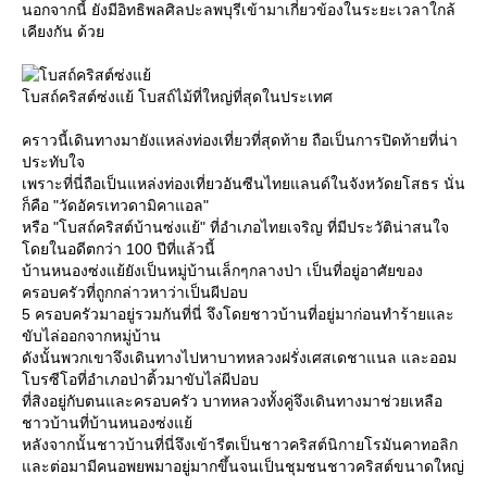
นอกจากนี้ ยังมีอิทธิพลศิลปะลพบุรีเข้ามาเกี่ยวข้องในระยะเวลาใกล้
เคียงกัน ด้ว
บสถ์คริสต์ซ่งแย้ โบสถ์ไม้ที่ใหญ่ที่สุดในประเทศ
คราวนี้เดินทางมายังแหล่งท่องเที่ยวที่สุดท้าย ถือเป็นการปิดท้ายที่น่า
ประทับใจ
เพราะที่นี่ถือเป็นแหล่งท่องเที่ยวอันซีนไทยแลนด์ในจังหวัดยโสธร นั่น
ก็คือ "วัดอัครเทวดามิคาแอล"
หรือ "โบสถ์คริสต์บ้านซ่งแย้" ที่อำเภอไทยเจริญ ที่มีประวัติน่าสนใจ
ดยในอดีตกว่า 100 ปีที่แล้วนี้
บ้านหนองซ่งแย้ยังเป็นหมู่บ้านเล็กๆกลางป่า เป็นที่อยู่อาศัยของ
ครอบครัวที่ถูกกล่าวหาว่าเป็นผีปอบ
5 ครอบครัวมาอยู่รวมกันที่นี่ จึงโดยชาวบ้านที่อยู่มาก่อนทำร้ายและ
ขับไล่ออกจากหมู่บ้าน
ดังนั้นพวกเขาจึงเดินทางไปหาบาทหลวงฝรั่งเศสเดชาแนล และออม
บรซีโอที่อำเภอป่าติ้วมาขับไล่ผีปอบ
ที่สิงอยู่กับตนและครอบครัว บาทหลวงทั้งคู่จึงเดินทางมาช่วยเหลือ
ชาวบ้านที่บ้านหนองซ่งแย้
หลังจากนั้นชาวบ้านที่นี่จึงเข้ารีตเป็นชาวคริสต์นิกายโรมันคาทอลิก
ละต่อมามีคนอพยพมาอยู่มากขึ้นจนเป็นชุมชนชาวคริสต์ขนาดใหญ่