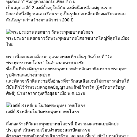
ทุ่งสะเดา" ซึ่งอยู่ห่างออกไปเพียง 2 ก.ม.
เป็นสถูปเจดีย์ 2 องค์ตั้งอยู่ใกล้กัน องค์หนึ่งเหลือแต่ฐานราก
อีกองค์หนึ่งมีฐานและเรือนธาตุเป็นรูปแปดเหลี่ยมมียอดเรียวแหลม
สันนิษฐานว่าสร้างมาแล้วกว่า 200 ปี
พระประธานหยกขาววัดพระพุทธบาทยโสธรขนาดใหญ่ที่สุดในเมือง
ไท
คราวนี้ออกนอกเมืองมาดูแหล่งท่องเที่ยวอื่นๆ กันบ้าง ที่ "วัด
พระพุทธบาทยโสธร" ในอำเภอมหาชนะชั
ซึ่งเป็นที่ประดิษฐานรอยพระพุทธบาทจำหลักจากหินทราย พระพุทธ
รูปศิลาแลงปางนาคปรก
ละศิลาจารึกหินทรายซึ่งอักษรที่จารึกลบเลือนจนไม่สามารถอ่านได้
มีบันทึกไว้ว่าพระมหาอุตตปัญญาและสิทธิวิหาริก (ผู้ศรัทธาหรือลูก
ศิษย์) นำมาจากกรุงศรีอยุธยาเมื่อ พ.ศ.1378
เจดีย์ 8 เหลี่ยมในวัดพระพุทธบาทยโสธร
สิ่งก่อสร้างที่วัดพระพุทธบาทยโสธรนี้ มีความงดงามแบบศิลปะ
ประยุกต์ เน้นความเรียบง่ายของสถาปัตยกรรม
ตัวอาคารทุกหลังทาด้วยสีขาวล้วน "ตะลอนเที่ยว" เข้าไปภายในพระ