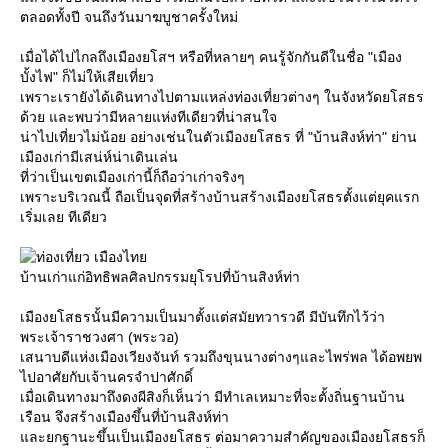
ตลอดทั้งปี จนถึงวันมาฆบูชาครั้งใหม่
เมื่อได้ไปไกลถึงเมืองยโสฯ หรือที่หลายๆ คนรู้จักกันดีในชื่อ "เมือง
บั้งไฟ" ก็ไม่ให้เสียเที่ยว
เพราะเรายังได้เดินทางไปตามแหล่งท่องเที่ยวต่างๆ ในจังหวัดยโสธร
ด้วย และพบว่ามีหลายแห่งทีเดียวที่น่าสนใจ
น่าไปเที่ยวไม่น้อย อย่างเช่นในตัวเมืองยโสธร ที่ "บ้านสิงห์ท่า" ย่าน
เมืองเก่ามีเสน่ห์น่าเดินเล่น
ที่ว่าเป็นเขตเมืองเก่านี้ก็ถือว่าเก่าจริงๆ
เพราะบริเวณนี้ ถือเป็นจุดที่สร้างบ้านสร้างเมืองยโสธรตั้งแต่ยุคแรก
เริ่มเลย ทีเดียว
บ้านเก่าแก่อิทธิพลศิลปกรรมยุโรปที่บ้านสิงห์ท่า
เมืองยโสธรนั้นมีความเป็นมาตั้งแต่สมัยทวารวดี มีบันทึกไว้ว่า
พระเจ้าราชวงศา (พระวอ)
เสนาบดีแห่งเมืองเวียงจันท์ รวมถึงขุนนางต่างๆและไพร่พล ได้อพยพ
ไปอาศัยกับเจ้านครจำปาศักดิ์
เมื่อเดินทางมาถึงดงผีสิงก็เห็นว่า มีทำเลเหมาะที่จะตั้งถิ่นฐานบ้าน
เรือน จึงสร้างเมืองขึ้นที่บ้านสิงห์ท่า
ละยกฐานะขึ้นเป็นเมืองยโสธร ต่อมาความสำคัญของเมืองยโสธรก็