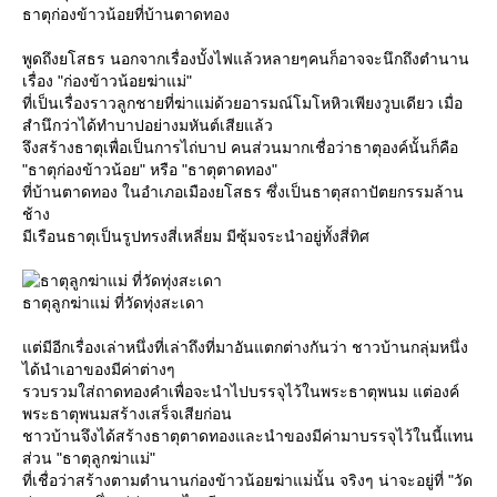
ธาตุก่องข้าวน้อยที่บ้านตาดทอง
พูดถึงยโสธร นอกจากเรื่องบั้งไฟแล้วหลายๆคนก็อาจจะนึกถึงตำนาน
เรื่อง "ก่องข้าวน้อยฆ่าแม่"
ที่เป็นเรื่องราวลูกชายที่ฆ่าแม่ด้วยอารมณ์โมโหหิวเพียงวูบเดียว เมื่อ
สำนึกว่าได้ทำบาปอย่างมหันต์เสียแล้ว
จึงสร้างธาตุเพื่อเป็นการไถ่บาป คนส่วนมากเชื่อว่าธาตุองค์นั้นก็คือ
"ธาตุก่องข้าวน้อย" หรือ "ธาตุตาดทอง"
ที่บ้านตาดทอง ในอำเภอเมืองยโสธร ซึ่งเป็นธาตุสถาปัตยกรรมล้าน
ช้าง
มีเรือนธาตุเป็นรูปทรงสี่เหลี่ยม มีซุ้มจระนำอยู่ทั้งสี่ทิศ
ธาตุลูกฆ่าแม่ ที่วัดทุ่งสะเดา
ต่มีอีกเรื่องเล่าหนึ่งที่เล่าถึงที่มาอันแตกต่างกันว่า ชาวบ้านกลุ่มหนึ่ง
ได้นำเอาของมีค่าต่างๆ
รวบรวมใส่ถาดทองคำเพื่อจะนำไปบรรจุไว้ในพระธาตุพนม แต่องค์
พระธาตุพนมสร้างเสร็จเสียก่อน
ชาวบ้านจึงได้สร้างธาตุตาดทองและนำของมีค่ามาบรรจุไว้ในนี้แทน
ส่วน "ธาตุลูกฆ่าแม่"
ที่เชื่อว่าสร้างตามตำนานก่องข้าวน้อยฆ่าแม่นั้น จริงๆ น่าจะอยู่ที่ "วัด