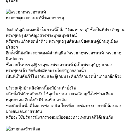
อุโบสถ
พระธาตุพระอานนท์ที่วัดมหาธาตุ
วัดสำคัญอีกแห่งหนึ่งในย่านนี้ก็คือ "วัดมหาธาตุ" ซึ่งเป็นที่ประดิษฐาน
พระพุทธรูปสำคัญอย่างพระพุทธบุษยรัตน์
หรือพระแก้วหยดน้ำค้าง พระพุทธรูปศิลปะเชียงแสนคู่บ้านคู่เมือง
สธร
อีกทั้งที่นี่ยังมีพระธาตุองค์สำคัญคือ "พระธาตุพระอานนท์" พระธาตุ
ศิลปะลาว
ซึ่งภายในบรรจุอัฐิธาตุของพระอานนท์ ผู้เป็นพระอุปัฎฐากของ
พระพุทธเจ้า อีกทั้งยังมีหอพระไตรปิฎกกลางน้ำ
เป็นที่เก็บคัมภีร์โบราณ และตู้เก็บพระคัมภีร์ลายรดน้ำเก่าแก่อีกด้ว
บริเวณคุ้มบ้านสิงห์ท่านี้ยังมีบ้านทำบั้งไฟ
ผลิตบั้งไฟล้านสำหรับใช้จุดในงานประเพณีบุญบั้งไฟช่วงเดือน
พฤษภาคม อีกทั้งยังมีร้านทำปลาส้ม
ของกินขึ้นชื่อที่ไม่ควรพลาดชิม ใครที่อยากชมบรรยากาศก็ต้องลอง
มาเดินเล่นถ่ายรูปกัน
หรือจะใช้บริการนั่งรถรางชมเมืองของทางเทศบาลก็ได้เช่นกัน