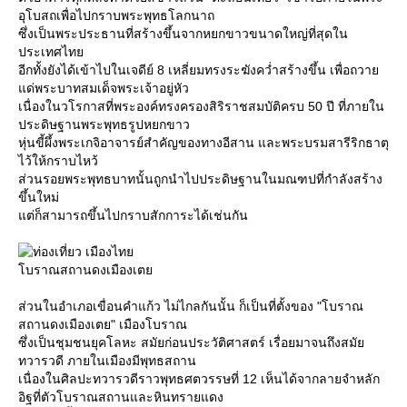
อุโบสถเพื่อไปกราบพระพุทธโลกนาถ
ซึ่งเป็นพระประธานที่สร้างขึ้นจากหยกขาวขนาดใหญ่ที่สุดใน
ประเทศไท
อีกทั้งยังได้เข้าไปในเจดีย์ 8 เหลี่ยมทรงระฆังคว่ำสร้างขึ้น เพื่อถวา
ด่พระบาทสมเด็จพระเจ้าอยู่หัว
เนื่องในวโรกาสที่พระองค์ทรงครองสิริราชสมบัติครบ 50 ปี ที่ภายใน
ประดิษฐานพระพุทธรูปหยกขาว
หุ่นขี้ผึ้งพระเกจิอาจารย์สำคัญของทางอีสาน และพระบรมสารีริกธาตุ
ไว้ให้กราบไหว้
ส่วนรอยพระพุทธบาทนั้นถูกนำไปประดิษฐานในมณฑปที่กำลังสร้าง
ขึ้นใหม่
ต่ก็สามารถขึ้นไปกราบสักการะได้เช่นกัน
บราณสถานดงเมืองเต
ส่วนในอำเภอเขื่อนคำแก้ว ไม่ไกลกันนั้น ก็เป็นที่ตั้งของ "โบราณ
สถานดงเมืองเตย" เมืองโบราณ
ซึ่งเป็นชุมชนยุคโลหะ สมัยก่อนประวัติศาสตร์ เรื่อยมาจนถึงสมั
ทวารวดี ภายในเมืองมีพุทธสถาน
เนื่องในศิลปะทวารวดีราวพุทธศตวรรษที่ 12 เห็นได้จากลายจำหลัก
อิฐที่ตัวโบราณสถานและหินทรายแดง