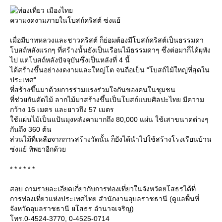
ความงดงามภายในโบสถ์คริสต์ ซ่งแย้
เมื่อมีบาทหลวงและชาวคริสต์ ก็ย่อมต้องมีโบสถ์คริสต์เป็นธรรมดา
บสถ์หลังแรกๆ ที่สร้างนั้นยังเป็นเรือนไม้ธรรมดาๆ ซึ่งต่อมาก็ได้ผุพัง
ไป แต่โบสถ์หลังปัจจุบันซึ่งเป็นหลังที่ 4 นี้
ได้สร้างขึ้นอย่างงดงามและใหญ่โต จนถือเป็น "โบสถ์ไม้ใหญ่ที่สุดใน
ประเทศ"
ที่สร้างขึ้นมาด้วยการร่วมแรงร่วมใจกันของคนในชุมชน
ที่ช่วยกันตัดไม้ ลากไม้มาสร้างขึ้นเป็นโบสถ์แบบศิลปะไทย มีความ
กว้าง 16 เมตร และยาวถึง 57 เมตร
ช้แผ่นไม้เป็นแป้นมุงหลังคามากถึง 80,000 แผ่น ใช้เสาขนาดต่างๆ
กันถึง 360 ต้น
ส่วนไม้ที่เหลือจากการสร้างวัดนั้น ก็ยังได้นำไปใช้สร้างโรงเรียนบ้าน
ซ่งแย้ ทิพยาอีกด้ว
* * * * * *
สอบ ถามรายละเอียดเกี่ยวกับการท่องเที่ยวในจังหวัดยโสธรได้ที่
การท่องเที่ยวแห่งประเทศไทย สำนักงานอุบลราชธานี (ดูแลพื้นที่
จังหวัดอุบลราชธานี ยโสธร อำนาจเจริญ)
ทร.0-4524-3770, 0-4525-0714