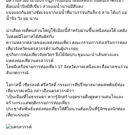
มีความสวยงามในปรากฏการณ์แม่น้ำสองสีที่บริเวณต้นเจ้าพระยา
คือแม่น้ำปิงมีสีเขียว ส่วนแม่น้ำน่านมีสีแดง
บ่งแยกกันอย่างชัดเจนจากแม่น้ำที่มาบรรจบกันถึง 4 สาย ได้แก่ แม่
น้ำปิง วัง ยม น่าน
น่าเสียดายที่คนส่วนใหญ่ใช้เมืองนี้สำหรับผ่านขึ้นเหนือล่องใต้ แต่ยัง
ไม่ค่อยมีโอกาสได้สัมผัสกับ
ความหลากหลายของแหล่งท่องเที่ยว คณะกรรมการส่งเสริมการท่อง
เที่ยวจังหวัดนครสวรรค์ร่วมกับผู้ประกอบ
ธุรกิจการท่องเที่ยวจังหวัดฯ จึงได้จัดประชุมแนะนำเส้นทางและ
หล่งท่องเที่ยวนครสวรรค์
ดยมีเครือข่ายการท่องเที่ยว 17 จังหวัดภาคเหนือและสื่อมวลชนร่วม
สังเกตการณ์
อกาสนี้ เชียรสงค์ ศรีสวัสดิ์ กรรมการที่ปรึกษาสมาคมสหพันธ์ท่อง
เที่ยวภาคเหนือ กล่าวถึงนครสวรรค์ว่า
"เป็นเมืองที่ไม่ธรรมดา หากรู้จักสร้างจุดขายดึงดูดความสนใจและ
สร้างกระแสพฤติกรรมการท่องเที่ยว
ประชาสัมพันธ์แหล่งท่องเที่ยวให้ดีไม่นานต้องเป็นที่รู้จักของนักท่อง
เที่ยวแน่นอน"