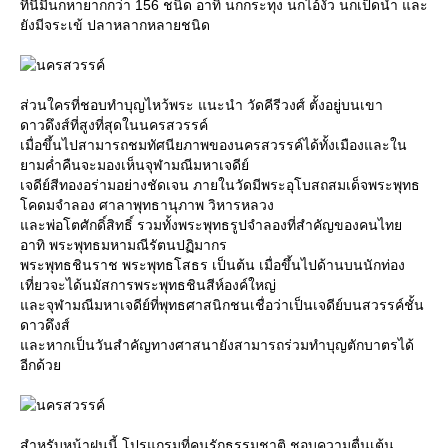
ที่นี่มีนกหายากกว่า 156 ชนิด อาทิ นกกระทุง นกไอ้งั่ว นกเป็ดน้ำ และ
ังมีจระเข้ ปลาหลากหลายชนิด
ส่วนใครที่ชอบทำบุญไหว้พระ แนะนำ วัดคีรีวงศ์ ตั้งอยู่บนเขา
ดาวดึงส์ที่สูงที่สุดในนครสวรรค์
เมื่อขึ้นไปสามารถชมทัศนียภาพของนครสวรรค์ได้ทั้งเมืองและใน
ามค่ำคืนจะมองเห็นจุฬามณีมหาเจดีย์
เจดีย์สีทองอร่ามอย่างชัดเจน ภายในวัดมีพระอุโบสถสมเด็จพระพุทธ
คดมจำลอง ศาลาพุทธานุภาพ วิหารหลวง
ละพ่อโตศักดิ์สิทธิ์ รวมทั้งพระพุทธรูปจำลองที่สำคัญของคนไท
อาทิ พระพุทธมหามณีรัตนปฏิมากร
พระพุทธชินราช พระพุทธโสธร เป็นต้น เมื่อขึ้นไปด้านบนนักท่อง
เที่ยวจะได้นมัสการพระพุทธชินสีห์องค์ใหญ่
ละจุฬามณีมหาเจดีย์ที่พุทธศาสนิกชนเชื่อว่าเป็นเจดีย์บนสวรรค์ชั้น
ดาวดึงส์
ละหากเป็นวันสำคัญทางศาสนายังสามารถร่วมทำบุญตักบาตรได้
อีกด้ว
สำหรับหน้าฝนนี้ โปรแกรมที่คนรักธรรมชาติ ชอบความตื่นเต้น