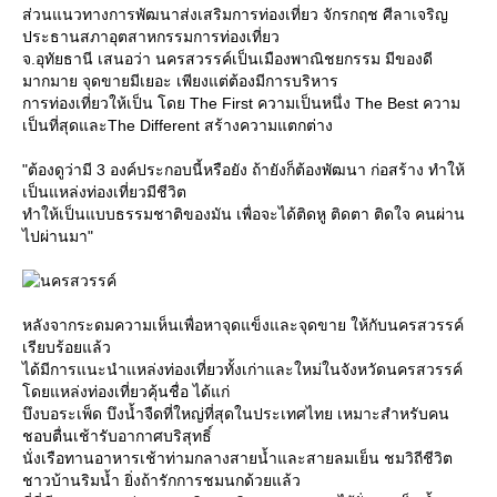
ส่วนแนวทางการพัฒนาส่งเสริมการท่องเที่ยว จักรกฤช ศีลาเจริญ
ประธานสภาอุตสาหกรรมการท่องเที่ยว
จ.อุทัยธานี เสนอว่า นครสวรรค์เป็นเมืองพาณิชยกรรม มีของดี
มากมาย จุดขายมีเยอะ เพียงแต่ต้องมีการบริหาร
การท่องเที่ยวให้เป็น โดย The First ความเป็นหนึ่ง The Best ความ
เป็นที่สุดและThe Different สร้างความแตกต่าง
"ต้องดูว่ามี 3 องค์ประกอบนี้หรือยัง ถ้ายังก็ต้องพัฒนา ก่อสร้าง ทำให้
เป็นแหล่งท่องเที่ยวมีชีวิต
ทำให้เป็นแบบธรรมชาติของมัน เพื่อจะได้ติดหู ติดตา ติดใจ คนผ่าน
ไปผ่านมา"
หลังจากระดมความเห็นเพื่อหาจุดแข็งและจุดขาย ให้กับนครสวรรค์
เรียบร้อยแล้ว
ได้มีการแนะนำแหล่งท่องเที่ยวทั้งเก่าและใหม่ในจังหวัดนครสวรรค์
ดยแหล่งท่องเที่ยวคุ้นชื่อ ได้แก่
บึงบอระเพ็ด บึงน้ำจืดที่ใหญ่ที่สุดในประเทศไทย เหมาะสำหรับคน
ชอบตื่นเช้ารับอากาศบริสุทธิ์
นั่งเรือทานอาหารเช้าท่ามกลางสายน้ำและสายลมเย็น ชมวิถีชีวิต
ชาวบ้านริมน้ำ ยิ่งถ้ารักการชมนกด้วยแล้ว