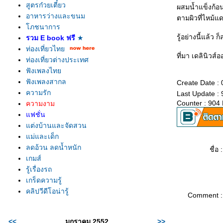
สูตรก๋วยเตี๋ยว
ผสมน้ำแข็งก้อ
อาหารว่างและขนม
ตามผิวที่ไหม้แ
ภชนาการ
รู้อย่างนี้แล้ว
รวม E book ฟรี
★
ท่องเที่ยวไท
ที่มา เดลินิวส์
ท่องเที่ยวต่างประเทศ
ฟังเพลงไท
ฟังเพลงสากล
Create Date :
ความรัก
Last Update :
Counter : 904
ความงาม
ฟชั่น
ต่งบ้านและจัดสวน
ม่และเด็ก
ลดอ้วน ลดน้ำหนัก
ชื่อ :
เกมส์
รู้เรื่องรถ
เกร็ดความรู้
คลิปวีดีโอน่ารู้
Comment :
<<
มกราคม 2552
>>