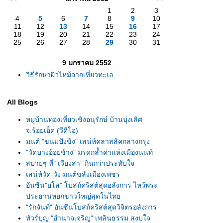
1
2
3
4
5
6
7
8
9
10
11
12
13
14
15
16
17
18
19
20
21
22
23
24
25
26
27
28
29
30
31
9 มกราคม 2552
วิธีรักษาผิวไหม้จากเที่ยวทะเล
All Blogs
หมู่บ้านท่องเที่ยวเชิงอนุรักษ์ บ้านบุ่งเลิศ
จ.ร้อยเอ็ด (วีดีโอ)
มนต์ "ขนมปังขิง" เสน่ห์คลาสสิคกลางกรุง
"วัดบางอ้อยช้าง" มรดกล้ำค่าแห่งเมืองนนท์
สบายๆ ที่ “เวียงสา” กินกว่าประทับใจ
เสน่ห์วัด-วัง มนต์ขลังเมืองเพชร
อันซีน"ยโส" โบสถ์คริสต์สุดอลังการ ไหว้พระ
ประธานหยกขาวใหญ่สุดในไท
"รักจันท์" อันซีนโบสถ์คริสต์สุดวิจิตรอลังการ
ทัวร์บุญ "อำนาจเจริญ" เพลินธรรม สงบใจ