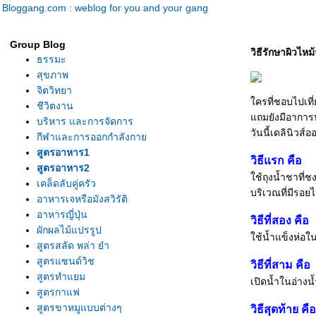
Bloggang.com : weblog for you and your gang
Group Blog
วิธีรักษาผิวไหม
ธรรมะ
สุขภาพ
จิตวิทยา
ครที่ชอบไปเที
ชีวิตงาน
ถมยังมีอาการ
บริหาร และการจัดการ
วันนี้เดลินิวส์
กีฬาและการออกกำลังกา
สูตรอาหาร1
วิธีแรก คือ
สูตรอาหาร2
ช้ถุงน้ำชาที่
เคล็ดลับคู่ครัว
บริเวณที่มีรอ
อาหารเจหรือมังสวิรัติ
อาหารญี่ปุ่น
วิธีที่สอง คือ
ผักผลไม้แปรรูป
ช้น้ำแข็งห่อใน
สูตรสลัด พล่า ยำ
สูตรแซนด์วิช
วิธีที่สาม คือ
สูตรทำแยม
เปิดน้ำในอ่างน
สูตรกาแฟ
สูตรขาหมูแบบต่างๆ
วิธีสุดท้าย คือ