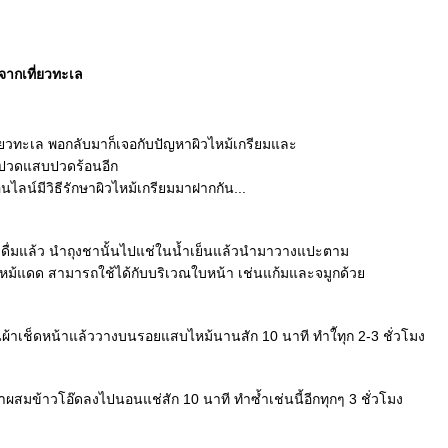
้จากเที่ยวทะเล
่ยวทะเล พอกลับมาก็เจอกับปัญหาผิวไหม้เกรียมและ
ปวดแสบปวดร้อนอีก
ออนไลน์มีวิธีรักษาผิวไหม้เกรียมมาฝากกัน...
ชงดื่มแล้ว นำถุงชานั้นไปแช่ในน้ำเย็นแล้วนำมาวางแปะตาม
ยไหม้แดด สามารถใช้ได้กับบริเวณใบหน้า เช่นแก้มและจมูกด้ว
ผ้าเช็ดหน้าแล้ววางบนรอยแสบไหม้นานสัก 10 นาที ทำใ้ทุก 2-3 ชั่วโมง
้ำผสมข้าวโอ๊ดลงไปนอนแช่สัก 10 นาที ทำซ้ำเช่นนี้อีกทุกๆ 3 ชั่วโมง