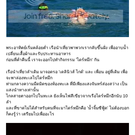
พระอาทิตย์เริ่มคล้อยต่ำ เรือนำเที่ยวพาพวกเรากลับขึ้นฝั่ง เพื่ออาบน้ำ
เปลี่ยนเสื้อผ้าและรับประทานอาหาร
ก่อนที่ค่ำคืนนี้ เราจะออกไปทำกิจกรรม 'ไดร์หมึก' กัน
เรือนำเที่ยวลำเดิม มาจอดรอ 'เดลินิวส์ ไกด์' และ เพื่อน อยู่ที่เดิม เพื่อ
จะพาล่องทะเลไปไดร์หมึก
ท่ามกลางความมืดมิดของท้องทะเล ที่มีเพียงแสงจันทร์ส่องสว่าง เป็น
สงนำทางเท่านั้น
ไกลสายตาออกไปในทะเล ยังเห็นไฟสีเขียวจากเรือไดร์หมึกอีกนับ 10
ลำ
ละที่ขาดไม่ได้สำหรับคนที่จะมาไดร์หมึกคือ 'น้ำจิ้มซีฟู้ด' ไม่ต้องบอก
ก็คงรู้ว่า เตรียมไปเพื่ออะไร