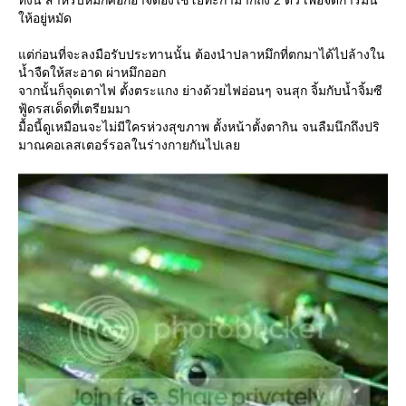
ทั้งนี้ สำหรับหมึกศอกอาจต้องใช้โยทะกามากถึง 2 ตัว เพื่อจัดการมัน
ห้อยู่หมัด
ต่ก่อนที่จะลงมือรับประทานนั้น ต้องนำปลาหมึกที่ตกมาได้ไปล้างใน
น้ำจืดให้สะอาด ผ่าหมึกออก
จากนั้นก็จุดเตาไฟ ตั้งตระแกง ย่างด้วยไฟอ่อนๆ จนสุก จิ้มกับน้ำจิ้มซี
ฟู้ดรสเด็ดที่เตรียมมา
มื้อนี้ดูเหมือนจะไม่มีใครห่วงสุขภาพ ตั้งหน้าตั้งตากิน จนลืมนึกถึงปริ
มาณคอเลสเตอร์รอลในร่างกายกันไปเล