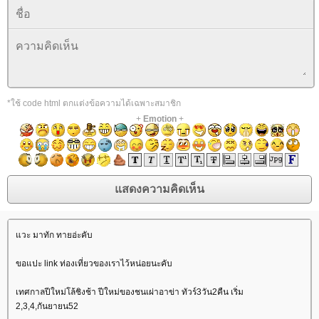
*ใช้ code html ตกแต่งข้อความได้เฉพาะสมาชิก
+
Emotion
+
วะ มาทัก ทายอ่ะคับ
ขอแปะ link ท่องเที่ยวของเราไว้หน่อยนะคับ
เทศกาลปีใหม่โล้ชิงช้า ปีใหม่ของชนเผ่าอาข่า ทัวร์3วัน2คืน เริ่ม
2,3,4,กันยายน52