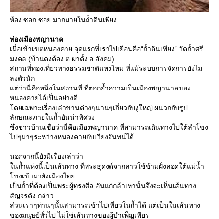
ห้อง ซอก ซอย มากมายในถ้ำดินเพียง
ท่องเมืองพญานาค
เมื่อเข้าเขตหนองคาย จุดแรกที่เราไปเยือนคือ“ถ้ำดินเพียง” วัดถ้ำศรี
มงคล (บ้านดงต้อง ต.ผาตั้ง อ.สังคม)
สถานที่ท่องเที่ยวทางธรรมชาติแห่งใหม่ ที่แม้ระบบการจัดการยังไม่
ลงตัวนัก
ต่ว่านี่คือหนึ่งในสถานที่ ที่ตอกย้ำความเป็นเมืองพญานาคของ
หนองคายได้เป็นอย่างดี
ดยเฉพาะเรื่องเล่าขานต่างๆนานๆเกี่ยวกับงูใหญ่ ผนวกกับรูป
ลักษณะภายในถ้ำอันน่าพิศวง
ซึ่งชาวบ้านเชื่อว่านี่คือเมืองพญานาค ที่สามารถเดินทางไปใต้ลำโขง
ไปๆมาๆระหว่างหนองคายกับเวียงจันทน์ได้
นอกจากนี้ยังมีเรื่องเล่าว่า
นถ้ำแห่งนี้เป็นเส้นทาง ที่พระธุดงด์จากลาวใช้ข้ามฝั่งลอดใต้แม่น้ำ
ขงเข้ามายังเมืองไท
เป็นถ้ำที่ต้องเป็นพระผู้ทรงศีล อันแก่กล้าเท่านั้นจึงจะเห็นเส้นทาง
สัญจรดัง กล่าว
ส่วนเราๆท่านๆนั้นสามารถเข้าไปเที่ยวในถ้ำได้ แต่เป็นในเส้นทาง
ของมนุษย์ทั่วไป ไม่ใช่เส้นทางของผู้บำเพ็ญเพียร