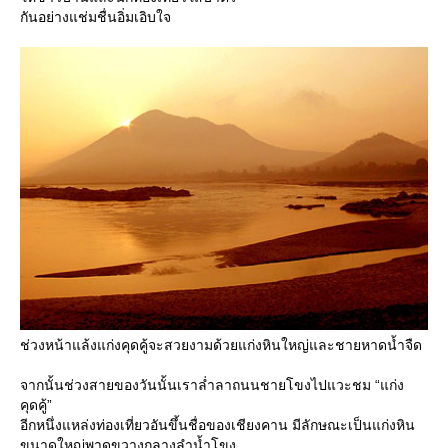
กันอย่างแช่มชื่นอิ่มเอิบใจ
ช่วงหน้าแล้งแก่งคุดคู้จะสวยงามด้วยแก่งหินใหญ่และชายหาดน้ำจืด
จากนั้นช่วงสายของวันนั้นเราล่ำลาถนนชายโขงไปแวะชม “แก่ง
คุดคู้”
อีกหนึ่งแหล่งท่องเที่ยวอันขึ้นชื่อของเชียงคาน มีลักษณะเป็นแก่งหิน
ขนาดใหญ่พาดขวางกลางลำน้ำโขง