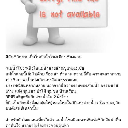
สีสันชีวิตยามเย็นในลำน้ำโขงเมืองเชียงคาน
“แม่น้ำโขง”หนึ่งในแม่น้ำสายสำคัญแห่งเอเชี
ม่น้ำสายนี้เต็มไปด้วยเรื่องเล่า ตำนาน ความลี้ลับ ความหลากหลา
ทางชีวภาพ เป็นบ่อเกิดแห่งวัฒนธรรมและ
ประเพณีอันหลากหลาย นอกจากนี้ความงามของสายน้ำ ธรรมชาติ
เกาะ แก่ง ขุนเขา ป่าไม้ ชุมชน บ้านเรือน
วิถีชีวิตที่ผูกพันกับสายน้ำใน 2 ฝั่งโขง
ก็ถือเป็นอีกหนึ่งสิ่งผูกมัดให้ผู้หลงใหลในวิถีแห่งสายน้ำ ตรึงตราอยู่กับ
มนต์เสน่ห์เหล่านั้น
สำหรับตัว“ตะลอนเที่ยว”แล้ว แม่น้ำโขงคือมหานทีแห่งชีวิตอันน่าตื่น
ตาตื่นใจ มากมายเรื่องราวชวนค้นหา