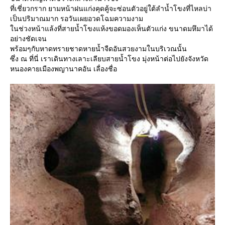
ที่เชี่ยวกราก ยามหน้าฝนแก่งคุดคู้จะซ่อนตัวอยู่ใต้ลำน้ำโขงที่ไหลบ่า
เป็นปริมาณมาก รอวันเผยอวดโฉมความงาม
นช่วงหน้าแล้งที่สายน้ำโขงแห้งขอดมองเห็นตัวแก่ง ขนาดมหึมาได้
อย่างชัดเจน
พร้อมๆกับหาดทรายชาดหายน้ำจืดอันสวยงามในบริเวณนั้น
ซึ่ง ณ ที่นี่ เราเดินทางเลาะเลียบสายน้ำโขง มุ่งหน้าต่อไปยังจังหวัด
หนองคายเมืองพญานาคอัน เลื่องชื่อ