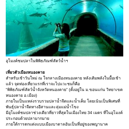
อุโมงค์ชมปลาในพิพิธภัณฑ์สัตว์น้ำฯ
เที่ยวตัวเมืองหนองคา
สำหรับเช้าวันใหม่ ณ ใจกลางเมืองหนองคาย หลังเติมพลังในมื้อเช้า
ล้ว จุดท่องเที่ยวแรกที่เราจะไปแวะชมก็คือ
“พิพิธภัณฑ์สัตว์น้ำจังหวัดหนองคาย” (ตั้งอยู่ใน ม.ขอนแก่น วิทยาเขต
หนองคาย อ.เมือง)
ภายในเป็นแหล่งรวบรวมปลาน้ำจืดและน้ำเค็ม โดยเน้นเป็นพิเศษที่
พันธุ์ปลาน้ำจืดทางอีสานและลุ่มแม่น้ำโขง
มีอุโมงค์ชมปลาช่วงเดียวที่ยาวที่สุดในเมืองไทย 34 เมตร ที่ในอุโมงค์
ประกอบด้วยปลามากมา
ภายใต้การตกแต่งแบบเมืองบาดาลอันเป็นที่อยู่ของพญานาค