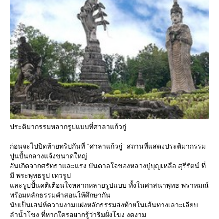
ประติมากรรมหลากรูปแบบที่ศาลาแก้วกู่
ก่อนจะไปปิดท้ายทริปกันที่ “ศาลาแก้วกู่” สถานที่แสดงประติมากรรม
ปูนปั้นกลางแจ้งขนาดใหญ่
อันเกิดจากศรัทธาและแรง บันดาลใจของหลวงปู่บุญเหลือ สุรีรัตน์ ที่
มี พระพุทธรูป เทวรูป
ละรูปปั้นคติเตือนใจหลากหลายรูปแบบ ทั้งในศาสนาพุทธ พราหมณ์
พร้อมหลักธรรมคำสอนให้ศึกษากัน
นับเป็นเสน่ห์ความงามแฝงหลักธรรมส่งท้ายในเส้นทางเลาะเลียบ
ลำน้ำโขง ที่หากใครอยากรู้ว่าริมฝั่งโขง งดงาม