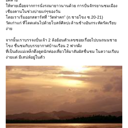
ืดสา
ห้หายเมื่อยจากการนั่งรถมายาวนานด้วย การปั่นจักรยานชมเมือง
เชียงคานในช่วงบ่ายแก่ๆของวัน
ดยเราเริ่มออกสตาร์ทที่ “วัดท่าคก” (ถ.ชายโขง ซ.20-21)
วัดเก่าแก่ ที่โดดเด่นไปด้วยโบสถ์ศิลปะล้านช้างอันกระทัดรัดเรียบ
ง่า
จากนั้นเราบรรจงปั่นเจ้า 2 ล้อย้อนตัวเลขซอยเรื่อยไปบนถนนชา
ขง ชื่นชมกับบรรยากาศบ้านเรือน 2 ฟากฝั่ง
ที่เป็นดังแม่เหล็กดึงดูดนักท่องเที่ยวให้มาสัมผัสชื่นชม ในความเรียบ
ง่ายแต่ มีเสน่ห์อยู่ในตัว