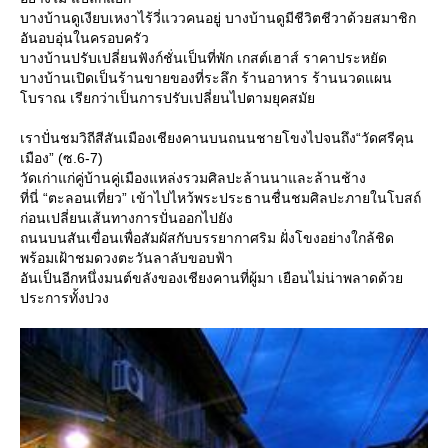
บางบ้านดูเงียบเหงาไร้วี่แววคนอยู่ บางบ้านดูมีชีวิตชีวาด้วยสมาชิก
อันอบอุ่นในครอบครัว
บางบ้านปรับเปลี่ยนฟังก์ชั่นเป็นที่พัก เกสต์เฮาส์ ราคาประหยัด
บางบ้านเปิดเป็นร้านขายของที่ระลึก ร้านอาหาร ร้านนวดแผน
บราณ เรียกว่าเป็นการปรับเปลี่ยนไปตามยุคสมั
เราปั่นชมวิถีสีสันเมืองเชียงคานบนถนนชายโขงไปจนถึง“วัดศรีคุน
เมือง” (ซ.6-7)
วัดเก่าแก่คู่บ้านคู่เมืองแหล่งรวมศิลปะล้านนาและล้านช้าง
ที่นี่ “ตะลอนเที่ยว” เข้าไปไหว้พระประธานชื่นชมศิลปะภายในโบสถ์
ก่อนเปลี่ยนเส้นทางการปั่นออกไปยัง
ถนนบนสันเขื่อนเพื่อสัมผัสกับบรรยากาศริม ฝั่งโขงอย่างใกล้ชิด
พร้อมเฝ้าชมดวงตะวันลาลับขอบฟ้า
อันเป็นอีกหนึ่งมนต์ขลังของเชียงคานที่ผู้มา เยือนไม่น่าพลาดด้ว
ประการทั้งปวง