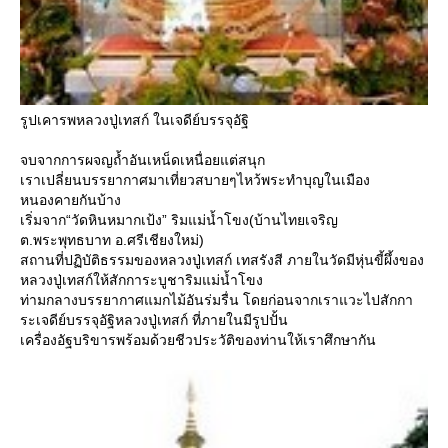
รูปเคารพหลวงปู่เทสก์ ในเจดีย์บรรจุอัฐิ
จบจากการผจญถ้ำอันเหน็ดเหนื่อยแต่สนุก
เราเปลี่ยนบรรยากาศมาเที่ยวสบายๆไหว้พระทำบุญในเมือง
หนองคายกันบ้าง
เริ่มจาก“วัดหินหมากเป้ง” ริมแม่น้ำโขง(บ้านไทยเจริญ
ต.พระพุทธบาท อ.ศรีเชียงใหม่)
สถานที่ปฏิบัติธรรมของหลวงปู่เทสก์ เทสรังสี ภายในวัดมีหุ่นขี้ผึ้งของ
หลวงปู่เทสก์ให้สักการะบูชาริมแม่น้ำโขง
ท่ามกลางบรรยากาศแมกไม้อันร่มรื่น โดยก่อนจากเราแวะไปสักกา
ระเจดีย์บรรจุอัฐิหลวงปู่เทสก์ ที่ภายในมีรูปปั้น
เครื่องอัฐบริขารพร้อมด้วยชีวประวัติของท่านให้เราศึกษากัน