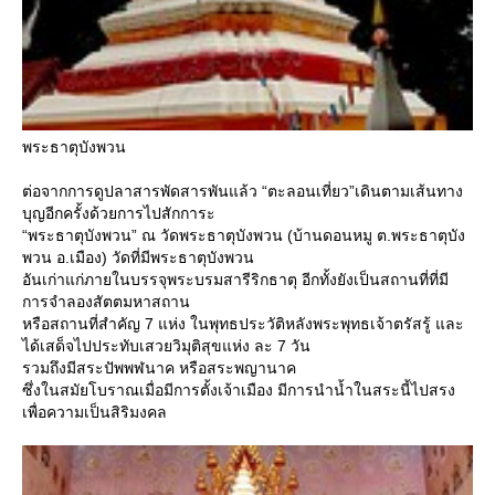
พระธาตุบังพวน
ต่อจากการดูปลาสารพัดสารพันแล้ว “ตะลอนเที่ยว”เดินตามเส้นทาง
บุญอีกครั้งด้วยการไปสักการะ
“พระธาตุบังพวน” ณ วัดพระธาตุบังพวน (บ้านดอนหมู ต.พระธาตุบัง
พวน อ.เมือง) วัดที่มีพระธาตุบังพวน
อันเก่าแก่ภายในบรรจุพระบรมสารีริกธาตุ อีกทั้งยังเป็นสถานที่ที่มี
การจำลองสัตตมหาสถาน
หรือสถานที่สำคัญ 7 แห่ง ในพุทธประวัติหลังพระพุทธเจ้าตรัสรู้ และ
ได้เสด็จไปประทับเสวยวิมุติสุขแห่ง ละ 7 วัน
รวมถึงมีสระปัพพฬนาค หรือสระพญานาค
ซึ่งในสมัยโบราณเมื่อมีการตั้งเจ้าเมือง มีการนำน้ำในสระนี้ไปสรง
เพื่อความเป็นสิริมงคล