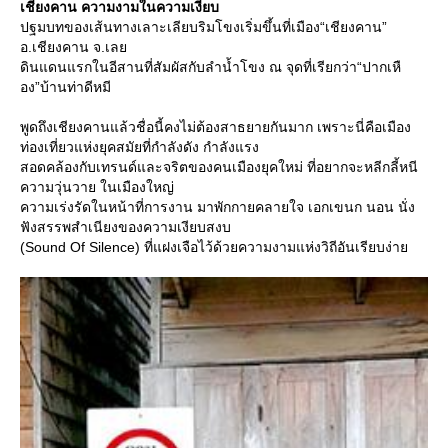
เชียงคาน ความงามในความเงียบ
ปฐมบทของเส้นทางเลาะเลียบริมโขงเริ่มขึ้นที่เมือง“เชียงคาน”
อ.เชียงคาน จ.เล
ดินแดนแรกในอีสานที่สัมผัสกับลำน้ำโขง ณ จุดที่เรียกว่า“ปากเหื
อง”บ้านท่าดีหมี
พูดถึงเชียงคานแล้วชื่อนี้คงไม่ต้องสาธยายกันมาก เพราะนี่คือเมือง
ท่องเที่ยวแห่งยุคสมัยที่กำลังดัง กำลังแรง
สอดคล้องกับเทรนด์และจริตของคนเมืองยุคใหม่ ที่อยากจะหลีกลี้หนี
ความวุ่นวาย ในเมืองใหญ่
ความเร่งรัดในหน้าที่การงาน มาพักกายคลายใจ เอกเขนก นอน นั่ง
ฟังสรรพสำเนียงของความเงียบสงบ
(Sound Of Silence) ที่แฝงเจือไว้ด้วยความงามแห่งวิถีอันเรียบง่า