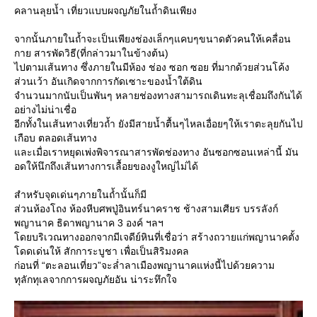
คลานลุยน้ำ เที่ยวแบบผจญภัยในถ้ำดินเพียง
จากนั้นภายในถ้ำจะเป็นเพียงช่องเล็กๆแคบๆขนาดตัวคนให้เคลื่อน
กาย สารพัดวิธี(ที่กล่าวมาในข้างต้น)
ไปตามเส้นทาง ซึ่งภายในมีห้อง ช่อง ซอก ซอย ที่มากด้วยส่วนโค้ง
ส่วนเว้า อันเกิดจากการกัดเซาะของน้ำใต้ดิน
จำนวนมากนับเป็นพันๆ หลายช่องทางสามารถเดินทะลุเชื่อมถึงกันได้
อย่างไม่น่าเชื่อ
อีกทั้งในเส้นทางเที่ยวถ้ำ ยังมีสายน้ำตื้นๆไหลเอื่อยๆให้เราตะลุยกันไป
เกือบ ตลอดเส้นทาง
ละเมื่อเราหยุดเพ่งพิจารณาสารพัดช่องทาง อันซอกซอนเหล่านี้ มัน
อดให้นึกถึงเส้นทางการเลื้อยของงูใหญ่ไม่ได้
สำหรับจุดเด่นๆภายในถ้ำนั้นก็มี
ส่วนห้องโถง ห้องหีบศพปู่อินทร์นาคราช ช้างสามเศียร บรรลังก์
พญานาค ธิดาพญานาค 3 องค์ ฯลฯ
ดยบริเวณทางออกจากมีเจดีย์หินที่เชื่อว่า สร้างถวายแก่พญานาคตั้ง
ดดเด่นให้ สักการะบูชา เพื่อเป็นสิริมงคล
ก่อนที่ “ตะลอนเที่ยว”จะล่ำลาเมืองพญานาคแห่งนี้ไปด้วยความ
ทุลักทุเลจากการผจญภัยอัน น่าระทึกใจ