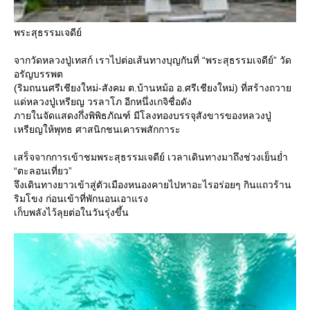
พระสุธรรมเจดีย์
จากวัดหลวงปู่เทสก์ เราไปต่อเส้นทางบุญกันที่ “พระสุธรรมเจดีย์” วัด
อรัญบรรพต
(ริมถนนศรีเชียงใหม่-สังคม ต.บ้านหม้อ อ.ศรีเชียงใหม่) ที่สร้างถวา
ด่หลวงปู่เหรียญ วรลาโภ อีกหนึ่งเกจิชื่อดัง
ภายในจัดแสดงกึ่งพิพิธภัณฑ์ มีโลงทองบรรจุสังขารของหลวงปู่
เหรียญให้พุทธ ศาสนิกชนเคารพสักการะ
เสร็จจากการเข้าชมพระสุธรรมเจดีย์ เวลาเดินทางมาถึงช่วงเย็นย่ำ
“ตะลอนเที่ยว”
จึงเดินทางยาวเข้าสู่ตัวเมืองหนองคายไปหาอะไรอร่อยๆ กินแถวร้าน
ริมโขง ก่อนเข้าที่พักนอนเอาแรง
เก็บพลังไว้ลุยต่อในวันรุ่งขึ้น