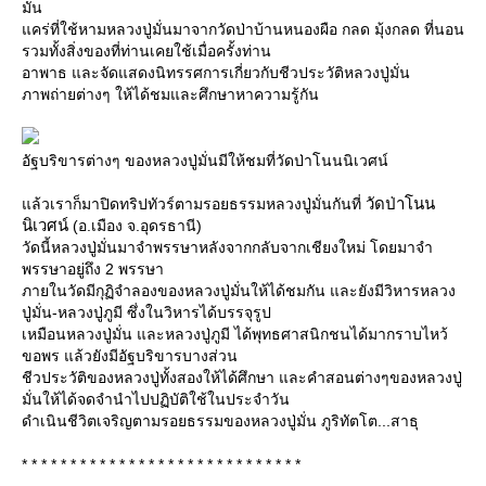
มั่น
คร่ที่ใช้หามหลวงปู่มั่นมาจากวัดป่าบ้านหนองผือ กลด มุ้งกลด ที่นอน
รวมทั้งสิ่งของที่ท่านเคยใช้เมื่อครั้งท่าน
อาพาธ และจัดแสดงนิทรรศการเกี่ยวกับชีวประวัติหลวงปู่มั่น
ภาพถ่ายต่างๆ ให้ได้ชมและศึกษาหาความรู้กัน
อัฐบริขารต่างๆ ของหลวงปู่มั่นมีให้ชมที่วัดป่าโนนนิเวศน์
วัดป่าโนน
ล้วเราก็มาปิดทริปทัวร์ตามรอยธรรมหลวงปู่มั่นกันที่
นิเวศน์
(อ.เมือง จ.อุดรธานี)
วัดนี้หลวงปู่มั่นมาจำพรรษาหลังจากกลับจากเชียงใหม่ โดยมาจำ
พรรษาอยู่ถึง 2 พรรษา
ภายในวัดมีกุฏิจำลองของหลวงปู่มั่นให้ได้ชมกัน และยังมีวิหารหลวง
ปู่มั่น-หลวงปู่ภูมี ซึ่งในวิหารได้บรรจุรูป
เหมือนหลวงปู่มั่น และหลวงปู่ภูมี ได้พุทธศาสนิกชนได้มากราบไหว้
ขอพร แล้วยังมีอัฐบริขารบางส่วน
ชีวประวัติของหลวงปู่ทั้งสองให้ได้ศึกษา และคำสอนต่างๆของหลวงปู่
มั่นให้ได้จดจำนำไปปฏิบัติใช้ในประจำวัน
ดำเนินชีวิตเจริญตามรอยธรรมของหลวงปู่มั่น ภูริทัตโต...สาธุ
* * * * * * * * * * * * * * * * * * * * * * * * * * * * *