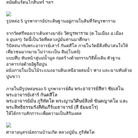
สมัยต้นรัตนโกสินทร์ ฯลฯ
รูปหล่อ 5 บูรพาจารย์ประดิษฐานอยู่ภายในสิมที่วัดบูรพาราม
วัดบูรพาราม
จากวัดศรีทองเราเดินทางมายัง
(ต.ในเมือง อ.เมือง
จ.อุบลฯ) วัดนี้เป็นวัดที่หลวงปู่มั่นท่านมาศึกษา
วิปัสสนากับพระอาจารย์เสาร์ กันตสีโล ภายในวัดมีสิ่งที่น่าสนใจให้
เที่ยวชมมากมาย ไม่ว่าจะเป็น สิม(โบสถ์)
บบทึบ หันหน้าสู่แม่น้ำมูล ก่อสร้างด้วยกรรมวิธีดั้งเดิม ตัวฐาน
อาคารก่อด้วยอิฐถือปูน
ผนังภายในเป็นไม้ระแนงฉาบดินเหนียวผสมน้ำ ฟาง และฉาบทับด้ว
ปูนขาว
พระอาจารย์สีทา ชัยเสโน
ภายในมีรูปหล่อของ 5 บูรพาจารย์คือ
พระอาจารย์เสาร์ กันตสีโล
พระอาจารย์มั่น ภูริทัตโต พระญานวิศิษย์สิงห์ ขันตญาคโม และ
พระสิทธิธรรมรังสีคัมภีร์เมธาจารย์ (สี ธัมมธโร)
ห้ได้กราบสักการะเพื่อความเป็นสิริมงคล
ศาลาอนุสรณ์สถานบ้านเกิด หลวงปู่มั่น ภูริทัตโต