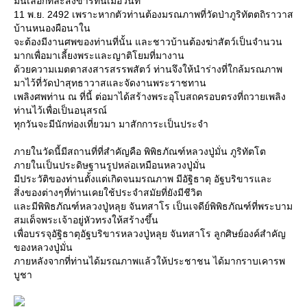
มั่นเลือกที่ละสังขารที่นี่เมื่อวันที่
11 พ.ย. 2492 เพราะหากตัวท่านต้องมรณภาพที่วัดป่าภูริทัตตถิราวาส
บ้านหนองผือนาใน
จะต้องมีงานศพของท่านที่นั้น และชาวบ้านต้องฆ่าสัตว์เป็นจำนวน
มากเพื่อมาเลี้ยงพระและญาติโยมที่มางาน
ด้วยความเมตตาสงสารสรรพสัตว์ ท่านจึงให้นำร่างที่ใกล้มรณภาพ
มาไว้ที่วัดป่าสุทธาวาสและจัดงานพระราชทาน
เพลิงศพท่าน ณ ที่นี้ ต่อมาได้สร้างพระอุโบสถครอบตรงที่ถวายเพลิง
ท่านไว้เพื่อเป็นอนุสรณ์
ทุกวันจะมีนักท่องเที่ยวมา มาสักการะเป็นประจำ
ภายในวัดนี้มีสถานที่ที่สำคัญคือ พิพิธภัณฑ์หลวงปู่มั่น ภูริทัตโต
ภายในเป็นประดิษฐานรูปหล่อเหมือนหลวงปู่มั่น
มีประวัติของท่านตั้งแต่เกิดจนมรณภาพ มีอัฐิธาตุ อัฐบริขารและ
สิ่งของต่างๆที่ท่านเคยใช้ประจำสมัยที่ยังมีชีวิต
ละมีพิพิธภัณฑ์หลวงปู่หลุย จันทสาโร เป็นเจดีย์พิพิธภัณฑ์ที่พระบาม
สมเด็จพระเจ้าอยู่หัวทรงให้สร้างขึ้น
เพื่อบรรจุอัฐิธาตุอัฐบริขารหลวงปู่หลุย จันทสาโร ลูกศิษย์องค์สำคัญ
ของหลวงปู่มั่น
ภายหลังจากที่ท่านได้มรณภาพแล้วให้ประชาชน ได้มากราบเคารพ
บูชา