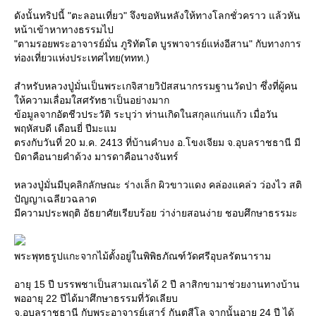
ดังนั้นทริปนี้ "ตะลอนเที่ยว" จึงขอหันหลังให้ทางโลกชั่วคราว แล้วหัน
หน้าเข้าหาทางธรรมไป
"ตามรอยพระอาจารย์มั่น ภูริทัตโต บูรพาจารย์แห่งอีสาน" กับทางการ
ท่องเที่ยวแห่งประเทศไทย(ททท.)
สำหรับหลวงปู่มั่นเป็นพระเกจิสายวิปัสสนากรรมฐานวัดป่า ซึ่งที่ผู้คน
ห้ความเลื่อมใสศรัทธาเป็นอย่างมาก
ข้อมูลจากอัตชีวประวัติ ระบุว่า ท่านเกิดในสกุลแก่นแก้ว เมื่อวัน
พฤหัสบดี เดือนยี่ ปีมะแม
ตรงกับวันที่ 20 ม.ค. 2413 ที่บ้านคำบง อ.โขงเจียม จ.อุบลราชธานี มี
บิดาคือนายคำด้วง มารดาคือนางจันทร์
หลวงปู่มั่นมีบุคลิกลักษณะ ร่างเล็ก ผิวขาวแดง คล่องแคล่ว ว่องไว สติ
ปัญญาเฉลียวฉลาด
มีความประพฤติ อัธยาศัยเรียบร้อย ว่าง่ายสอนง่าย ชอบศึกษาธรรมะ
พระพุทธรูปแกะจากไม้ตั้งอยู่ในพิพิธภัณฑ์วัดศรีอุบลรัตนาราม
อายุ 15 ปี บรรพชาเป็นสามเณรได้ 2 ปี ลาสิกขามาช่วยงานทางบ้าน
พออายุ 22 ปีได้มาศึกษาธรรมที่วัดเลียบ
จ.อุบลราชธานี กับพระอาจารย์เสาร์ กันตสีโล จากนั้นอายุ 24 ปี ได้