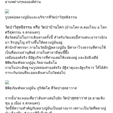
าบทต่างๆขององค์ท่าน
รูปหล่อหลวงปู่มั่นและบริขารที่วัดป่าวิสุทธิธรรม
วัดป่าวิสุทธิธรรม หรือ วัดป่าบ้านโคก
(บ้านโคก ต.ตองโขบ อ.โคก
ศรีสุพรรณ จ.สกลนคร)
คือวัดต่อไปในการเดินทางครั้งนี้ สำหรับวัดแห่งนี้ท่านพระอาจารย์กง
มา จิรปุญโญ สร้างขึ้นให้หลวงปู่มั่นอยู่
พำนักจำพรรษา ภายในวัดมีกุฏิหลวงปู่มั่น มีศาลาโรงธรรมที่ท่านใช้
เป็นที่อบรมสานุศิษย์ ภายในศาลามีหุ่นขี้ผึ้ง
เหมือนองค์จริง มีอัฐบริขารที่ท่านเคยใช้แสดงอยู่ และยังมีเจดีย์
พิพิธภัณฑ์หลวงปู่อุ่น กัลยาณธัมโม
ภายในประดิษฐานรูปหล่อเท่าองค์จริง อัฐิธาตุและอัฐบริขาร ให้ได้สัก
การะกันก่อนที่จะออกเดินทางไปวัดต่อไป
พิพิธภัณฑ์หลวงปู่มั่น ภูริทัตโต ที่วัดป่าสุทธาวาส
วัดป่าสุทธาวาส
จากนั้น“ตะลอนเที่ยว”เดินทางต่อไปยัง
(ต.ธาตุเชิง
ชุม อ.เมือง จ.สกลนคร)
วัดนี้มีความสำคัญกับหลวงปู่มั่นเป็นอย่างมาก เพราะเป็นวัดที่หลวงปู่