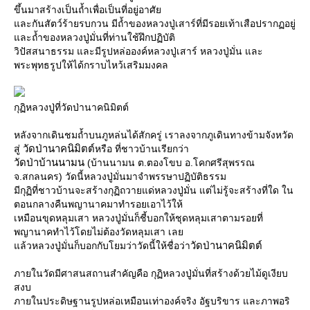
ขึ้นมาสร้างเป็นถ้ำเพื่อเป็นที่อยู่อาศั
ละกันสัตว์ร้ายรบกวน มีถ้ำของหลวงปู่เสาร์ที่มีรอยเท้าเสือปรากฏอยู่
ละถ้ำของหลวงปู่มั่นที่ท่านใช้ฝึกปฏิบัติ
วิปัสสนาธรรม และมีรูปหล่อองค์หลวงปู่เสาร์ หลวงปู่มั่น และ
พระพุทธรูปให้ได้กราบไหว้เสริมมงคล
กุฏิหลวงปู่ที่วัดป่านาคนิมิตต์
หลังจากเดินชมถ้ำบนภูหล่นได้สักครู่ เราลงจากภูเดินทางข้ามจังหวัด
วัดป่านาคนิมิตต์
สู่
หรือ ที่ชาวบ้านเรียกว่า
วัดป่าบ้านนามน
(บ้านนามน ต.ตองโขบ อ.โคกศรีสุพรรณ
จ.สกลนคร) วัดนี้หลวงปู่มั่นมาจำพรรษาปฏิบัติธรรม
มีกุฏิที่ชาวบ้านจะสร้างกุฏิถวายแด่หลวงปู่มั่น แต่ไม่รู้จะสร้างที่ใด ใน
ตอนกลางคืนพญานาคมาทำรอยเอาไว้ให้
เหมือนขุดหลุมเสา หลวงปู่มั่นก็ชี้บอกให้ชุดหลุมเสาตามรอยที่
พญานาคทำไว้โดยไม่ต้องวัดหลุมเสา เล
วัดป่านาคนิมิตต์
ล้วหลวงปู่มั่นก็บอกกับโยมว่าวัดนี้ให้ชื่อว่า
ภายในวัดมีศาสนสถานสำคัญคือ กุฏิหลวงปู่มั่นที่สร้างด้วยไม้ดูเงียบ
สงบ
ภายในประดิษฐานรูปหล่อเหมือนเท่าองค์จริง อัฐบริขาร และภาพอริ