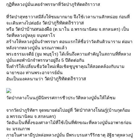
กุฏิที่หลวงปู่มั่นเคยจำพรรษาที่วัดป่าภูริทัตตถิราวาส
ที่วัดป่าสุทธาวาสมีสิ่งให้ชมมากมาย จึงใช้เวลานานสักหน่อย ก่อนที่
วัดป่าภูริทัตตถิราวาส
จะเดินทางไปต่อยัง
วัดป่าบ้านหนองผือ
หรือ
(ต.นาใน อ.พรรณานิคม จ.สกลนคร) เป็น
วัดที่หลวงปู่หลุย จนฺทสาโร
สร้างให้หลวงปู่มั่นจำพรรษา ตอนแรกให้ชื่อว่าวัดสันติวนาราม ต่อมา
หลังจากหลวงปู่มั่น มรณภาพแล้ว
พระธรรมเจดีย์ (จูม พนฺธุโร) ได้เห็นถึงความสำคัญในสถานที่ที่หลวง
ปู่มั่นเคยพำนักจำพรรษาอยู่ถึง 5 ปีติดต่อกัน
จึงดำริให้เปลี่ยนชื่อวัดใหม่เพื่อเชิดชูบูชาคุณให้สอดคล้องกับนาม
ฉายาของ ท่านพระอาจารย์มั่น
วัดป่าภูริทัตตถิราวาส
อันเป็นมงคลนามว่า
วัดป่ากลางโนนภู่มีนิทรรศการชีวประวัติหลวงปู่มั่นให้ได้ชม
วัดป่ากลางโนนภู่
จากวัดป่าภูริทัตฯ จุดหมายต่อไปอยู่ที่
(บ้านกุดก้อม
อ.พรรณานิคม จ.สกลนคร)
วัดอันเป็นที่ตั้งของศาลาไม้ที่ใช้เป็นที่พักขณะที่หลวงปู่มั่นอาพาธก่อน
จะ มรณภาพ
ภายในศาลามีรูปหล่อหลวงปู่มั่น มีพระบรมสารีริกธาตุ อัฐิธาตุหลวงปู่