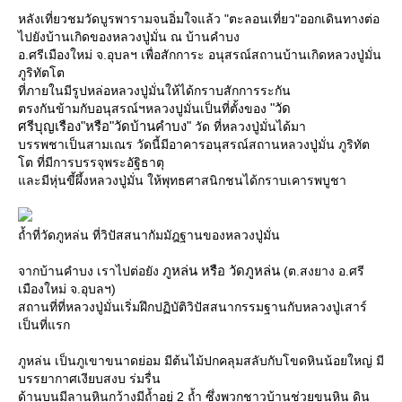
หลังเที่ยวชมวัดบูรพารามจนอิ่มใจแล้ว "ตะลอนเที่ยว"ออกเดินทางต่อ
ไปยังบ้านเกิดของหลวงปู่มั่น ณ บ้านคำบง
อ.ศรีเมืองใหม่ จ.อุบลฯ เพื่อสักการะ อนุสรณ์สถานบ้านเกิดหลวงปู่มั่น
ภูริทัตโต
ที่ภายในมีรูปหล่อหลวงปู่มั่นให้ได้กราบสักการระกัน
"วัด
ตรงกันข้ามกับอนุสรณ์ฯหลวงปูมั่นเป็นที่ตั้งของ
ศรีบุญเรือง"หรือ"วัดบ้านคำบง"
วัด ที่หลวงปู่มั่นได้มา
บรรพชาเป็นสามเณร วัดนี้มีอาคารอนุสรณ์สถานหลวงปู่มั่น ภูริทัต
ต ที่มีการบรรจุพระอัฐิธาตุ
ละมีหุ่นขี้ผึ้งหลวงปู่มั่น ให้พุทธศาสนิกชนได้กราบเคารพบูชา
ถ้ำที่วัดภูหล่น ที่วิปัสสนากัมมัฎฐานของหลวงปู่มั่น
ภูหล่น หรือ วัดภูหล่น
จากบ้านคำบง เราไปต่อยัง
(ต.สงยาง อ.ศรี
เมืองใหม่ จ.อุบลฯ)
สถานที่ที่หลวงปู่มั่นเริ่มฝึกปฏิบัติวิปัสสนากรรมฐานกับหลวงปู่เสาร์
เป็นที่แรก
ภูหล่น เป็นภูเขาขนาดย่อม มีต้นไม้ปกคลุมสลับกับโขดหินน้อยใหญ่ มี
บรรยากาศเงียบสงบ ร่มรื่น
ด้านบนมีลานหินกว้างมีถ้ำอยู่ 2 ถ้ำ ซึ่งพวกชาวบ้านช่วยขนหิน ดิน