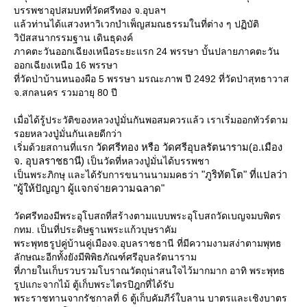
บรรพชาอุปสมบทที่วัดศรีทอง จ.อุบลฯ
ล้วท่านได้แสวงหาวิเวกบำเพ็ญสมณธรรมในที่ต่าง ๆ ปฏิบัติ
วิปัสสนากรรมฐาน เดินธุดงค์
ภาคตะวันออกเฉียงเหนือระยะแรก 24 พรรษา บั้นปลายภาคตะวัน
ออกเฉียงเหนือ 16 พรรษา
ที่วัดป่าบ้านหนองผือ 5 พรรษา มรณะภาพ ปี 2492 ที่วัดป่าสุทธาวาส
จ.สกลนคร รวมอายุ 80 ปี
เมื่อได้รู้ประวัติของหลวงปู่มั่นกันพอสมควรแล้ว เราเริ่มออกทัวร์ตาม
รอยหลวงปู่มั่นกันเลยดีกว่า
วัดศรีทอง หรือ วัดศรีอุบลรัตนาราม(อ.เมือง
เริ่มด้วยสถานที่แรก
จ. อุบลราชธานี)
เป็นวัดที่หลวงปู่มั่นได้บรรพชา
"ภูริทัตโต" ที่แปลว่า
เป็นพระภิกษุ และได้รับการขนานนามมคธว่า
"ผู้ให้ปัญญา ผู้แจกจ่ายความฉลาด"
วัดศรีทองมีพระอุโบสถที่สร้างตามแบบพระอุโบสถวัดเบญจมบพิตร
กทม. เป็นที่ประดิษฐานพระแก้วบุษราคัม
พระพุทธรูปคู่บ้านคู่เมืองจ.อุบลราชธานี ที่มีความงามสง่าตามพุทธ
ลักษณะอีกทั้งยังมีพิพิธภัณฑ์ศรีอุบลรัตนาราม
ที่ภายในเก็บรวบรวมโบราณวัตถุน่าสนใจไว้มากมาก อาทิ พระพุทธ
รูปแกะจากไม้ ตู้เก็บพระไตรปิฎกที่ได้รับ
พระราชทานจากรัชกาลที่ 6 ตู้เก็บคัมภีร์ใบลาน บาตรและเชิงบาตร