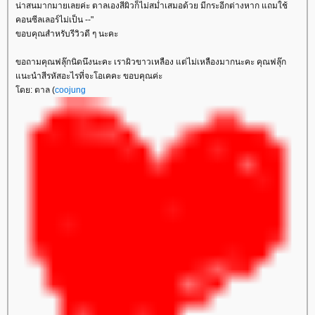
น่าสนมากมายเลยค่ะ ตาลเองสีผิวก็ไม่สม่ำเสมอด้วย มีกระอีกต่างหาก แถมใช้
คอนซีลเลอร์ไม่เป็น --"
ขอบคุณสำหรับรีวิวดี ๆ นะคะ
ขอถามคุณฟลุ๊กนิดนึงนะคะ เราผิวขาวเหลือง แต่ไม่เหลืองมากนะคะ คุณฟลุ๊ก
นะนำสีรหัสอะไรที่จะโอเคคะ ขอบคุณค่ะ
ดย: ตาล (
coojung