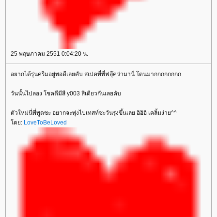
25 พฤษภาคม 2551 0:04:20 น.
อยากได้รุ่นครีมอยู่พอดีเลยคับ สเปคที่พี่ฟลุ๊คว่ามานี่ โดนมากกกกกกกก
วันนั้นไปลอง โชคดีมีสี y003 สีเดียวกันเลยคับ
ตัวใหม่นี่พี่พูดซะ อยากจะพุ่งไปเทสท์ซะวันรุ่งขึ้นเลย อิอิอิ เคลิ้มง่าย^^
ดย:
LoveToBeLoved