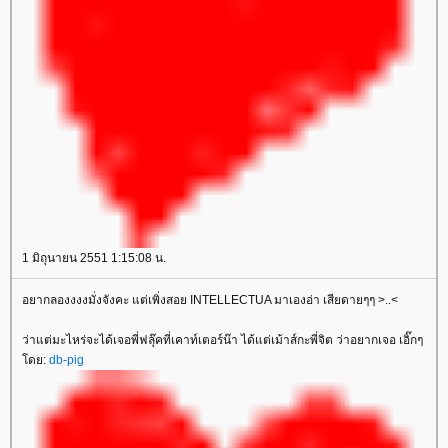
1 มิถุนายน 2551 1:15:08 น.
อยากลองงงงมั่งจังคะ แต่เพิ่งสอย INTELLECTUA มาเองอ่า เสียดายๆๆ >..<
ว่าแต่มะไหร่จะได้เจอพี่ฟลุ๊คที่เคาท์เตอร์น๊า ได้แต่เม้าส์กะพี่จิต ว่าอยากเจอ เอิ๊กๆ
ดย:
db-pig