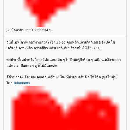
) 8 มิถุนายน 2551 12:23:34 น.
วันนี้ไปที่เคาน์เตอร์มาแล้วค่ะ (อ่าน blog คุณฟลุ๊กแล้วเกิดกิเลส อิ อิ) BA ใช้
เครื่องวิเคราะห์ผิว ตรวจสีผิว แล้วเขาก็เทียบสีรองพื้นให้เป็น YO03
พอปาดทั้งหน้าแล้วก็ผ่องดีค่ะ แถมเดิน ๆ ไปสักพักรู้สึกร้อน ๆ เหมือนเหงื่อจะออก
ต่พอเอามือแตะ ๆ ดู ก็ไม่มันนะค่ะ
ดี๊ด๊ามากค่ะ ต้องของคุณคุณฟลุ๊กนะเนี่ยะ ที่นำเสนอสิ่งดี ๆ ให้ชีวิต (พูดไปนู้น)
ดย:
futomomo