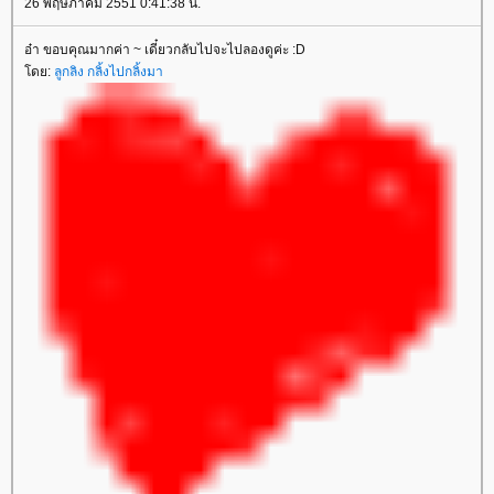
26 พฤษภาคม 2551 0:41:38 น.
อ๋า ขอบคุณมากค่า ~ เดี๋ยวกลับไปจะไปลองดูค่ะ :D
ดย:
ลูกลิง กลิ้งไปกลิ้งมา