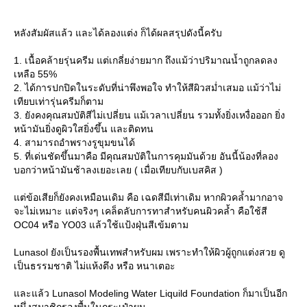
หลังสัมผัสแล้ว และได้ลองแต่ง ก็ได้ผลสรุปดังนี้ครับ
1. เนื้อคล้ายรุ่นครีม แต่เกลี่ยง่ายมาก ถึงแม้ว่าปริมาณน้ำถูกลดลง
เหลือ 55%
2. ได้การปกปิดในระดับที่น่าพึงพอใจ ทำให้สีผิวสม่ำเสมอ แม้ว่าไม่
เทียบเท่ารุ่นครีมก็ตาม
3. ยังคงคุณสมบัติสีไม่เปลี่ยน แม้เวลาเปลี่ยน รวมทั้งยิ่งเหงื่อออก ยิ่ง
หน้ามันยิ่งดูผิวใสยิ่งขึ้น และติดทน
4. สามารถอำพรางรูขุมขนได้
5. ที่เด่นชัดขึ้นมาคือ มีคุณสมบัติในการคุมมันด้วย อันนี้น้องที่ลอง
บอกว่าหน้ามันช้าลงเยอะเลย ( เมื่อเทียบกับเบสคิส )
ต่ข้อเสียก็ยังคงเหมือนเดิม คือ เฉดสีมีเท่าเดิม หากผิวคล้ำมากอาจ
จะไม่เหมาะ แต่จริงๆ เคล็ดลับการทาสำหรับคนผิวคล้ำ คือใช้สี
OC04 หรือ YO03 แล้วใช้แป้งฝุ่นสีเข้มตาม
Lunasol ยังเป็นรองพื้นเทพสำหรับผม เพราะทำให้ผิวผู้ถูกแต่งสวย ดู
เป็นธรรมชาติ ไม่แห้งตึง หรือ หนาเตอะ
ละแล้ว Lunasol Modeling Water Liquild Foundation ก็มาเป็นอีก