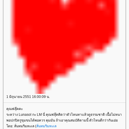
1 มิถุนายน 2551 16:00:09 น.
คุณฟลุ๊คคะ
ระหว่าง Lunasol กะ LM นี่ คุณฟลุ๊คคิดว่าตัวไหนทาแล้วดูธรรมชาติ เนื้อไม่หนา
พอปกปิดรูขุมขนได้พอควร คุมมัน ถ้าเอาคุณสมบัติตามนี้ ตัวไหนดีกว่ากันเอ่
ดย: ลั่นทมริมทะเล (
ลั่นทมริมทะเล