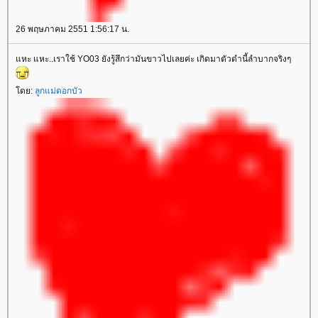
26 พฤษภาคม 2551 1:56:17 น.
หะ แหะ..เราใช้ YO03 ยังรู้สึกว่ามันขาวไปเลยค่ะ เกิดมาตัวดำนี้ลำบากจริงๆ
ดย:
ลูกแม่ดอกบัว