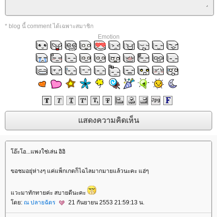
* blog นี้ comment ได้เฉพาะสมาชิก
Emotion
อ๊ะโอ...แพงใช่เล่น อิอิ
ขอชมอยุ่ห่างๆ แค่แพ็กเกตก็ไฉไลมากมายแล้วนะคะ แฮ่ๆ
วะมาทักทายค่ะ สบายดีนะคะ
ดย:
ณ ปลายฉัตร
21 กันยายน 2553 21:59:13 น.