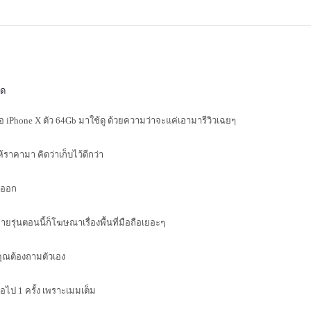
อด
ซื้อ iPhone X ตัว 64Gb มาใช้ดู ด้วยความว่าจะแค่เอามารีวิวเฉยๆ
ราคามา คิดว่าเก็บไว้ดีกว่า
ะออก
ยรุ่นตอนนี้ก็โฆษณาเรื่องพื้นที่มือถือเยอะๆ
คุณต้องถามตัวเอง
โอไป 1 ครั้ง เพราะเมมเต็ม