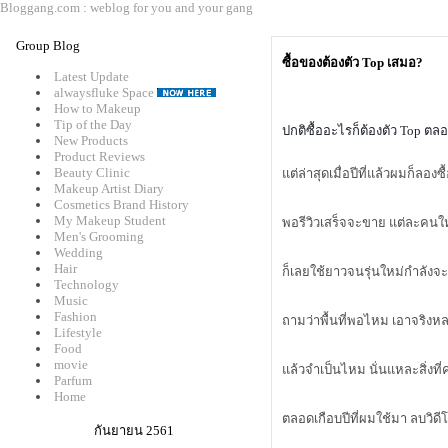
Bloggang.com : weblog for you and your gang
Group Blog
ซื้อของต้องตัว Top เสมอ?
Latest Update
alwaysfluke Space
How to Makeup
Tip of the Day
ปกติซื้ออะไรก็ต้องตัว Top ตล
New Products
Product Reviews
Beauty Clinic
ต่ล่าสุดเมื่อปีที่แล้วผมก็ลอง
Makeup Artist Diary
Cosmetics Brand History
My Makeup Student
พอรีวิวเสร็จจะขาย แต่ละคนให้
Men's Grooming
Wedding
Hair
ก็เลยใช้ยาวจนรุ่นใหม่กำลังจ
Technology
Music
Fashion
ถามว่าพื้นที่พอไหม เอาจริงหลา
Lifestyle
Food
movie
ล้วจำเป็นไหม นั่นแหละสิ่งที่
Parfum
Home
ตลอดเกือบปีที่ผมใช้มา ลบวิดี
กันยายน 2561