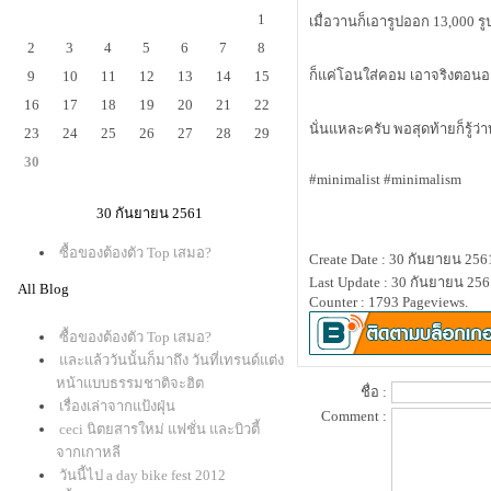
1
เมื่อวานก็เอารูปออก 13,000 รูป 
2
3
4
5
6
7
8
ก็แค่โอนใส่คอม เอาจริงตอนอย
9
10
11
12
13
14
15
16
17
18
19
20
21
22
นั่นแหละครับ พอสุดท้ายก็รู้ว่า
23
24
25
26
27
28
29
30
#minimalist #minimalism
30 กันยายน 2561
ซื้อของต้องตัว Top เสมอ?
Create Date : 30 กันยายน 256
Last Update : 30 กันยายน 256
All Blog
Counter : 1793 Pageviews.
ซื้อของต้องตัว Top เสมอ?
ละแล้ววันนั้นก็มาถึง วันที่เทรนด์แต่ง
หน้าแบบธรรมชาติจะฮิต
ชื่อ :
เรื่องเล่าจากแป้งฝุ่น
Comment :
ceci นิตยสารใหม่ แฟชั่น และบิวตี้
จากเกาหลี
วันนี้ไป a day bike fest 2012